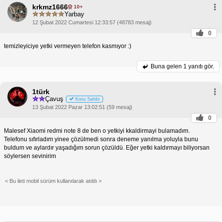
Ayarları:
Ayarlar > Pil ve Performans > Uygulama
krkmz1666
10+
Pil Ayarları'na git.
Yarbay
Uygulama Seçimi:
Sorun yaşadığın uygulamayı
seç.
12 Şubat 2022 Cumartesi 12:33:57 (48783 mesaj)
Pil Tasarrufu Seçenekleri:
"Pil Tasarrufu" veya
0
"Sınır Yok" seçeneğini etkinleştir.
temizleyiciye yetki vermeyen telefon kasmıyor :)
Bu, uygulamanın arka planda yenilenmeye devam
etmesine veya kaldığı yerden devam etmesine izin
verecektir.
Buna gelen
1 yanıtı gör.
Xiaomi Arka Plan Uygulama Kapatma:
Ayarlar >
Uygulamalar > İzinler > Otomatik Başlatma'ya git.
Uygulama Seçimi:
Sorun yaşadığın uygulamayı
1türk
seç.
Çavuş
Otomatik Başlatma İzni:
Otomatik Başlatma iznini
Konu Sahibi
etkinleştir.
13 Şubat 2022 Pazar 13:02:51 (59 mesaj)
0
Bu, uygulamanın cihaz yeniden başlatıldıktan sonra
bile arka planda çalışmaya devam etmesini
Malesef Xiaomi redmi note 8 de ben o yetkiyi kkaldirmayi bulamadım.
sağlayacaktır.
Telefonu sıfırladım yinee çözülmedi sonra deneme yanılma yoluyla bunu
Bu adımları uyguladıktan sonra arka plan uygulama
buldum ve aylardır yaşadığım sorun çözüldü. Eğer yetki kaldırmayı biliyorsan
yenileme sorununu çözmüş olmalısın. Ancak,
söylersen sevinirim
sorunun devam etmesi halinde, cihazını sıfırlamayı
veya Xiaomi destek ekibiyle iletişime geçmeyi
düşünmelisin.
< Bu ileti mobil sürüm kullanılarak atıldı >