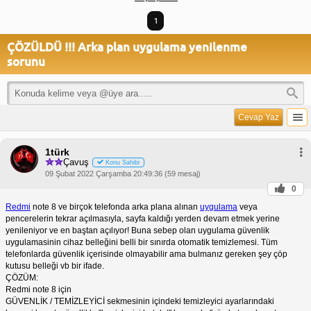
1
ÇÖZÜLDÜ !!! Arka plan uygulama yenilenme
sorunu
Cevap Yaz
1türk
Çavuş
Konu Sahibi
09 Şubat 2022 Çarşamba 20:49:36 (59 mesaj)
0
Redmi
note 8 ve birçok telefonda arka plana alınan
uygulama
veya
pencerelerin tekrar açılmasıyla, sayfa kaldığı yerden devam etmek yerine
yenileniyor ve en baştan açılıyor! Buna sebep olan uygulama güvenlik
uygulamasinin cihaz belleğini belli bir sınırda otomatik temizlemesi. Tüm
telefonlarda güvenlik içerisinde olmayabilir ama bulmanız gereken şey çöp
kutusu belleği vb bir ifade.
ÇÖZÜM:
Redmi note 8 için
GÜVENLİK / TEMİZLEYİCİ sekmesinin içindeki temizleyici ayarlarındaki