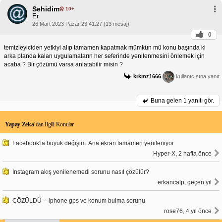
Sehidim
10+
Er
26 Mart 2023 Pazar 23:41:27 (13 mesaj)
0
temizleyiciden yetkiyi alıp tamamen kapatmak mümkün mü konu başında ki
arka planda kalan uygulamaların her seferinde yenilenmesini önlemek için
acaba ? Bir çözümü varsa anlatabilir misin ?
krkmz1666
kullanıcısına yanıt
Buna gelen
1 yanıtı gör.
Yapay Zeka
’dan İlgili Konular
Facebook'ta büyük değişim: Ana ekran tamamen yenileniyor
Hyper-X, 2 hafta önce
Instagram akış yenilenemedi sorunu nasıl çözülür?
erkancalp, geçen yıl
ÇÖZÜLDÜ -- iphone gps ve konum bulma sorunu
rose76, 4 yıl önce