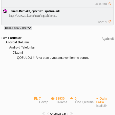
23 sa. önce
Termos Bardak Çeşitleri ve Fiyatları - n11
https://www.n11.com/urun/english-hom...
geçen ay
Tüm Forumlar
Aşağı git
Android Bölümü
Android Telefonlar
Xiaomi
ÇÖZÜLDÜ !!! Arka plan uygulama yenilenme sorunu
7
38930
0
Daha
Cevap
Tıklama
Öne Çıkarma
Fazla
İstatistik
Sayfaya Git