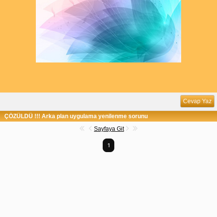
Cevap Yaz
ÇÖZÜLDÜ !!! Arka plan uygulama yenilenme sorunu
Sayfaya Git
1