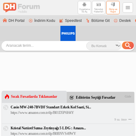
Uygulama
Teknoloji
Giriş ve
ile Aç
Haberleri
Kayıt
DH Portal
İndirim Kodu
Speedtest
Bölüme Git
Destek
Sıcak Fırsatlarda Tıklananlar
Gizle
Editörün Seçtiği Fırsatlar
Casio MW-240-7BVDF Standart Erkek Kol Saati, Si...
https://www.amazon.com.tr/dp/B01D5P6H4Y
9 sa. önce
Kristal Natürel Sızma Zeytinyağı 5 L DG : Amazo...
https://www.amazon.com.tr/dp/B0BNVS49WY