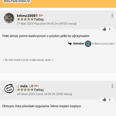
krkmz1666
15+
Yarbay
27 Mart 2023 Pazartesi 04:05:04 (48783 mesaj)
0
Yetki almak yerine kaldırıyorum o yüzden yetki ile uğraşmadım
Sehidim
kullanıcısına yanıt
< Bu ileti mobil sürüm kullanılarak atıldı >
.: mds :.
20+
Yarbay
28 Nisan 2023 Cuma 10:39:34 (3858 mesaj)
0
Olmuyor, Arka plandaki uygulama Tekrar baştan başlıyor.