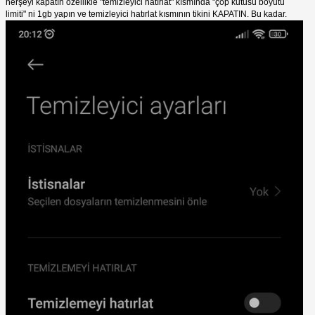
herşeyi kapatın özellikle "temizleyici hatırlat" kısmında "çöp kutusu boyutu
limiti" ni 1gb yapın ve temizleyici hatırlat kısmının tikini KAPATIN. Bu kadar.