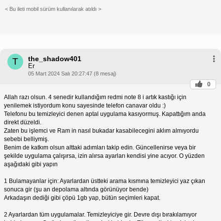
< Bu ileti mobil sürüm kullanılarak atıldı >
the_shadow401
T
Er
05 Mart 2024 Salı 20:27:47 (8 mesaj)
0
Allah razı olsun. 4 senedir kullandığım redmi note 8 i artık kastığı için
yenilemek istiyordum konu sayesinde telefon canavar oldu :)
Telefonu bu temizleyici denen aptal uygulama kasıyormuş. Kapattığım anda
direkt düzeldi.
Zaten bu işlemci ve Ram in nasıl bukadar kasabilecegini aklım almıyordu
sebebi belliymiş.
Benim de katkım olsun alttaki adımları takip edin. Güncellenirse veya bir
şekilde uygulama çalışırsa, izin alırsa ayarları kendisi yine acıyor. O yüzden
aşağıdaki gibi yapın
1 Bulamayanlar için: Ayarlardan üstteki arama kısmına temizleyici yaz çıkan
sonuca gir (şu an depolama altında görünüyor bende)
Arkadaşın dediği gibi çöpü 1gb yap, bütün seçimleri kapat.
2 Ayarlardan tüm uygulamalar. Temizleyiciye gir. Devre dışı bırakılamıyor