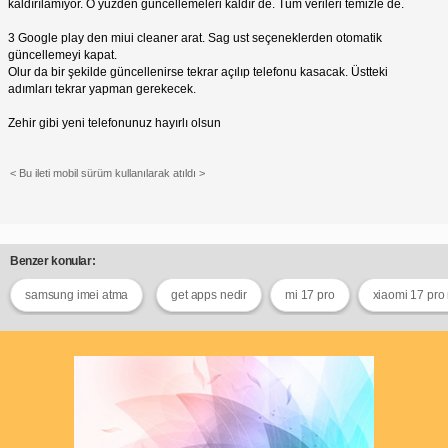
kaldırılamıyor. O yüzden güncellemeleri kaldır de. Tüm verileri temizle de.
3 Google play den miui cleaner arat. Sag ust seçeneklerden otomatik
güncellemeyi kapat.
Olur da bir şekilde güncellenirse tekrar açılıp telefonu kasacak. Üstteki
adımları tekrar yapman gerekecek.
Zehir gibi yeni telefonunuz hayırlı olsun
< Bu ileti mobil sürüm kullanılarak atıldı >
Benzer konular:
samsung imei atma
get apps nedir
mi 17 pro
xiaomi 17 pro 