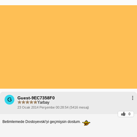
Guest-9EC7358F0
G
Yarbay
23 Ocak 2014 Perşembe 00:28:54 (5416 mesaj)
0
Betimlemede Dostoyevski'yi geçmişsin dostum.