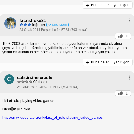
Buna gelen
1 yanıtı gör.
fatalstroke21
Teğmen
Konu Sahibi
23 Ocak 2014 Perşembe 14:57:31 (703 mesaj)
0
1998-2003 arası bir rpg oyunu kalede geçiyor kalenin dışarısında ok atma
şeysi ve bir çubuk üzerine giydirilmiş zırhlar felan var böcek olayı her oyunda
yoktur en altkata inince böcekler saldırıyor daha dicek birşeyim yok :D
Buna gelen
1 yanıtı gör.
cats.in.the.cradle
C
Yüzbaşı
24 Ocak 2014 Cuma 11:44:17 (703 mesaj)
1
List of role-playing video games
istediğin yıla tıkla
http://en.wikipedia.org/wiki/List_of_role-playing_video_games