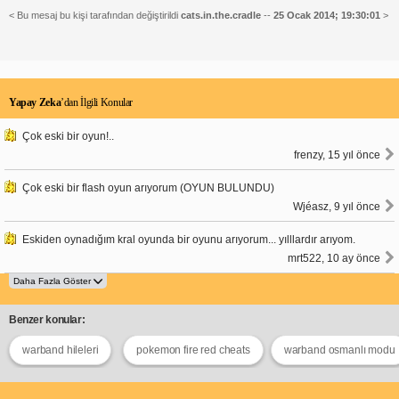
< Bu mesaj bu kişi tarafından değiştirildi
cats.in.the.cradle
--
25 Ocak 2014; 19:30:01
>
Yapay Zeka
’dan İlgili Konular
Çok eski bir oyun!..
frenzy, 15 yıl önce
Çok eski bir flash oyun arıyorum (OYUN BULUNDU)
Wjéasz, 9 yıl önce
Eskiden oynadığım kral oyunda bir oyunu arıyorum... yılllardır arıyom.
mrt522, 10 ay önce
Benzer konular:
warband hileleri
pokemon fire red cheats
warband osmanlı modu