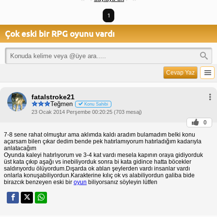
1
Çok eski bir RPG oyunu vardı
Cevap Yaz
fatalstroke21
Teğmen
Konu Sahibi
23 Ocak 2014 Perşembe 00:20:25 (703 mesaj)
0
7-8 sene rahat olmuştur ama aklımda kaldı aradım bulamadım belki konu
açarsam bilen çıkar dedim bende pek hatırlamıyorum hatırladığım kadarıyla
anlatacağım
Oyunda kaleyi hatırlıyorum ve 3-4 kat vardı mesela kapının oraya gidiyorduk
üst kata çıkıp aşağı vs inebiliyorduk sonra bi kata gidince hatta böcekler
saldırıyordu ölüyordum.Dışarda ok atılan şeylerden vardı insanlar vardı
onlarla konuşabiliyordun.Karakterine kılıç ok vs alabiliyordun galiba bide
birazcık benzeyen eski bir
oyun
biliyorsanız söyleyin lütfen