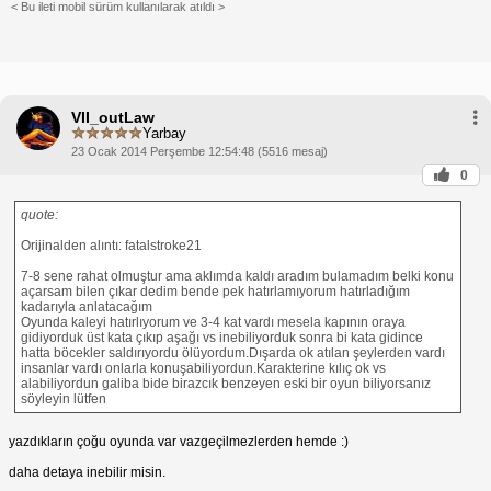
< Bu ileti mobil sürüm kullanılarak atıldı >
VII_outLaw
Yarbay
23 Ocak 2014 Perşembe 12:54:48 (5516 mesaj)
0
quote:
Orijinalden alıntı: fatalstroke21
7-8 sene rahat olmuştur ama aklımda kaldı aradım bulamadım belki konu
açarsam bilen çıkar dedim bende pek hatırlamıyorum hatırladığım
kadarıyla anlatacağım
Oyunda kaleyi hatırlıyorum ve 3-4 kat vardı mesela kapının oraya
gidiyorduk üst kata çıkıp aşağı vs inebiliyorduk sonra bi kata gidince
hatta böcekler saldırıyordu ölüyordum.Dışarda ok atılan şeylerden vardı
insanlar vardı onlarla konuşabiliyordun.Karakterine kılıç ok vs
alabiliyordun galiba bide birazcık benzeyen eski bir oyun biliyorsanız
söyleyin lütfen
yazdıkların çoğu oyunda var vazgeçilmezlerden hemde :)
daha detaya inebilir misin.