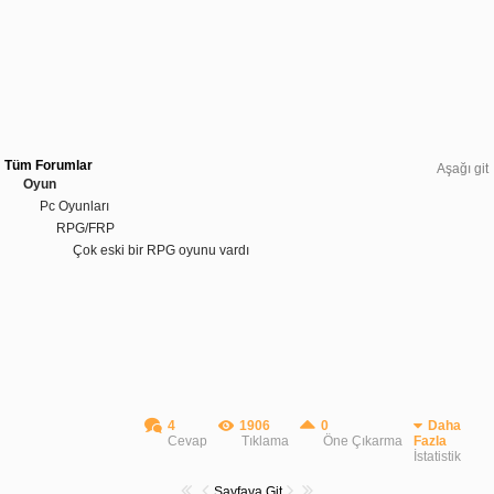
Tüm Forumlar
Aşağı git
Oyun
Pc Oyunları
RPG/FRP
Çok eski bir RPG oyunu vardı
4
1906
0
Daha
Cevap
Tıklama
Öne Çıkarma
Fazla
İstatistik
Sayfaya Git