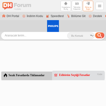
Uygulama
Teknoloji
Giriş ve
ile Aç
Haberleri
Kayıt
DH Portal
İndirim Kodu
Speedtest
Bölüme Git
Destek
Gizle
Editörün Seçtiği Fırsatlar
Sıcak Fırsatlarda Tıklananlar