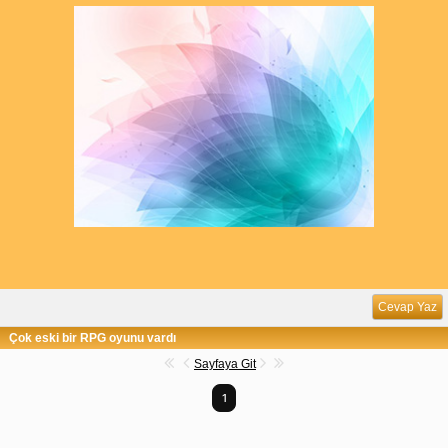
Cevap Yaz
Çok eski bir RPG oyunu vardı
Sayfaya Git
1