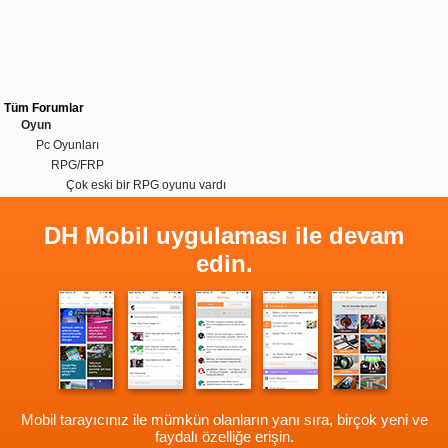
Tüm Forumlar
Oyun
Pc Oyunları
RPG/FRP
Çok eski bir RPG oyunu vardı
DH Mobil uygulaması ile devam
edin.
Mobil tarayıcınız ile mümkün olanların yanı sıra, birçok yeni ve
faydalı özelliğe erişin.