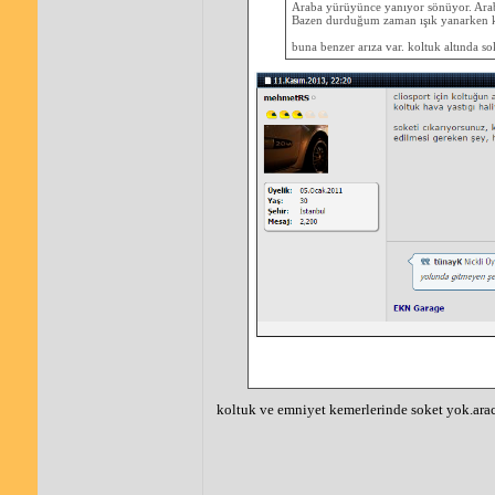
Araba yürüyünce yanıyor sönüyor. Arab
Bazen durduğum zaman ışık yanarken ko
buna benzer arıza var. koltuk altında s
koltuk ve emniyet kemerlerinde soket yok.arac