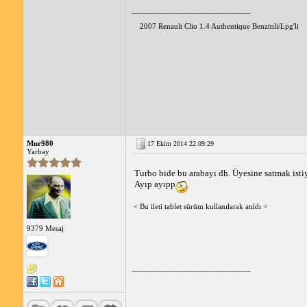
_____________________________
2007 Renault Clio 1.4 Authentique Benzinli/Lpg'li
Mnr980
17 Ekim 2014 22:09:29
Yarbay
Turbo bide bu arabayı dh. Üyesine satmak isti
Ayıp ayıpp
< Bu ileti tablet sürüm kullanılarak atıldı >
9379 Mesaj
_____________________________