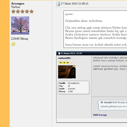
Arranger.
17 Ekim 2014 21:08:21
Airbag Işığını Söndürme Adımları:
Yarbay
quote:
Sorunun Kaynağını Belirle:
Hava yastığı ışığını
tamircisinde veya yetkili bir Renault bayisinde yapı
Orijinalden alıntı: turbolinea
Arızalı Bileşeni Değiştir:
Sorunlu bileşen tespit 
Clio nun airbag ışığı yanıp sönüyor.Neden kay
gerekir.
Beyine giren soketi temizledim.Sanki hiç ışık
Sistemi Sıfırla:
Arızalı bileşen değiştirildikten sonr
Araba yürüyünce yanıyor sönüyor. Araba durup
Bazen durduğum zaman ışık yanarken kontağı a
Renault bayisi tarafından yapılabilir.
22640 Mesaj
buna benzer arıza var. koltuk altında soket yo
Önemli Hususlar:
Airbag ışığı yanıyorsa, aracını kullanmaktan ka
Airbag sistemindeki sorunları asla kendi başına ta
Airbag ışığı yanmaya devam ediyorsa, en kısa süre