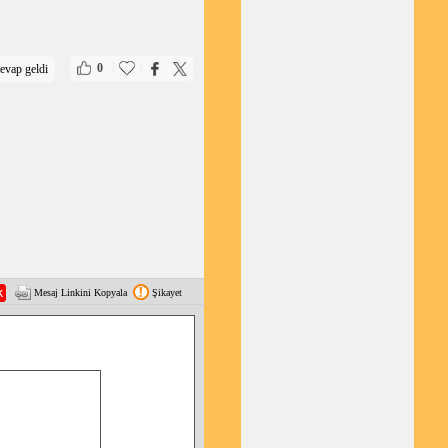
|
|
0
evap geldi
Mesaj Linkini Kopyala
Şikayet