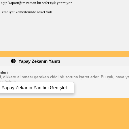
çıp kapattığım zaman bu sefer ışık yanmıyor.
. emniyet kemerlerinde soket yok.
Yapay Zekanın Yanıtı
leri
 dikkate alınması gereken ciddi bir soruna işaret eder. Bu ışık, hava y
 gösterir.
n Sorunlar:
Yapay Zekanın Yanıtını
Genişlet
rbag soketi, hava yastığının yolcu koltuğuna bağlanmasını sağlar. Bu s
, hava yastıklarını kontrol eden elektronik cihazdır. Arızalı bir modül, 
ladığında hava yastıklarını tetikler. Hasarlı veya arızalı bir sensör, air
vşek bağlantılar veya hasarlı kablolar, elektrik kesintilerine neden olabi