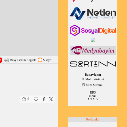
Mesaj Linkini Kopyala
Şikayet
Bu sayfanın
Mobil sürümü
Mini Sürümü
BR3
0,381
|
|
0
1.2.165
Reklamlar