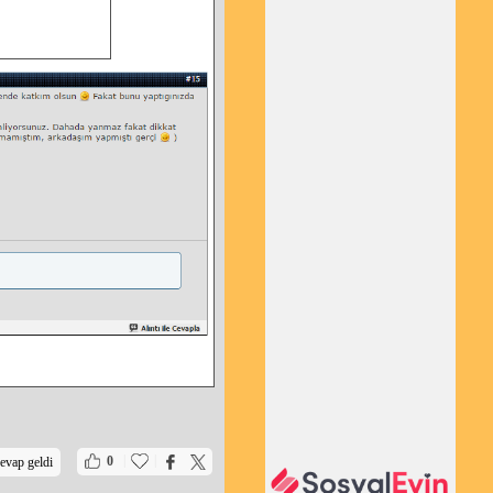
|
|
0
evap geldi