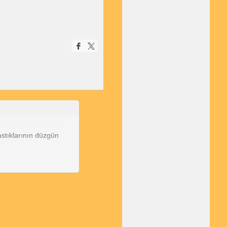
astıklarının düzgün
oket gevşek veya
hava yastığı ışığının
bag ışığının yanıp
lir ve airbag ışığının