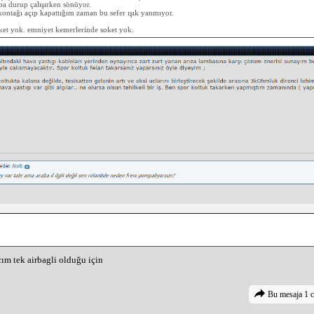
a durup çalışırken sönüyor.
ntağı açıp kapattığım zaman bu sefer ışık yanmıyor.
oket yok. emniyet kemerlerinde soket yok.
ım tek airbagli olduğu için
Bu mesaja 1 c