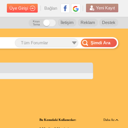
Yeni Kayıt
Üye Girişi
Bağlan
Koyu
İletişim
Reklam
Destek
Tema
Tüm Forumlar
Şimdi Ara
Bu Konudaki Kullanıcılar:
Daha Az