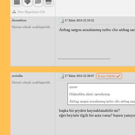
Tüm Başarılarını Gör
ZoomStar
17 Ekim 2014 22:19:52
Süresiz olarak uzaklaştırıldı.
Airbag sargısı arızalanmış turbo clio airbag sarg
_____________________________
syrialin
17 Ekim 2014 22:28:07
Konu Sahibi
Süresiz olarak uzaklaştırıldı.
quote:
Orijinalden alıntı: speedystop
Airbag sargısı arızalanmış turbo clio airbag sargı
başka bir şeyden kaynaklanabilir mi?
eğer beyinle ilgili bir arza varsa? bazen yanıy