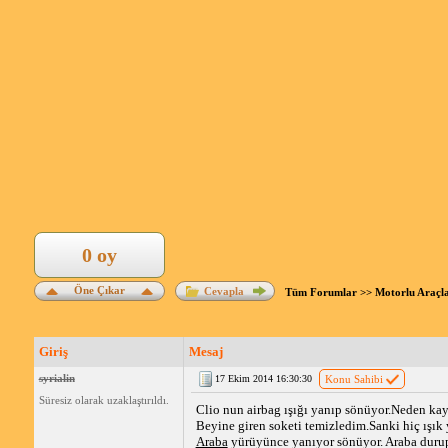
0 oy
Öne Çıkar
Cevapla
Tüm Forumlar
>>
Motorlu Araçl
Giriş
Mesaj
syrialin
17 Ekim 2014 16:30:30
Konu Sahibi
Süresiz olarak uzaklaştırıldı.
Clio nun airbag ışığı yanıp sönüyor.Neden ka
Beyine giren soketi temizledim.Sanki hiç ışık
Araba
yürüyünce yanıyor sönüyor. Araba durup