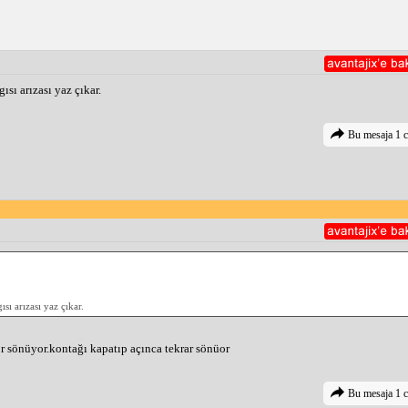
ısı arızası yaz çıkar.
Bu mesaja 1 c
sı arızası yaz çıkar.
or sönüyor.kontağı kapatıp açınca tekrar sönüor
Bu mesaja 1 c