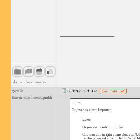
_____________________________
Tüm Başarılarını Gör
syrialin
17 Ekim 2014 21:11:54
Konu Sahibi
Süresiz olarak uzaklaştırıldı.
quote:
Orijinalden alıntı: İmportant
quote:
Orijinalden alıntı: turbolinea
Clio nun airbag ışığı yanıp sönüyor.Ne
Beyine giren soketi temizledim.Sanki h