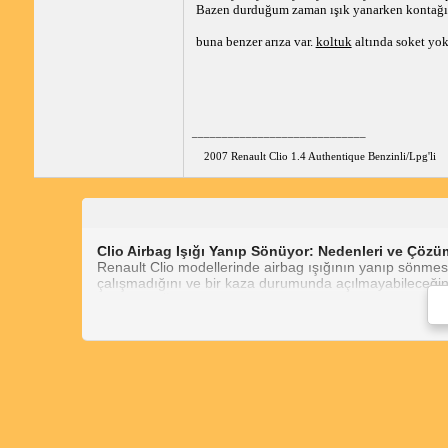
Bazen durduğum zaman ışık yanarken kontağı a
buna benzer arıza var.
koltuk
altında soket yok
_____________________________
2007 Renault Clio 1.4 Authentique Benzinli/Lpg'li
Clio Airbag Işığı Yanıp Sönüyor: Nedenleri ve Çözüm
Renault Clio modellerinde airbag ışığının yanıp sönmesi,
çalışmadığını ve bir kaza durumunda açılmayabileceğini
Airbag Işığının Yanıp Sönmesine Neden Olan Yaygı
Koltuk Altı Airbag Soketi Arızası:
Koltuk altı ai
hasarlı olduğunda, airbag ışığı yanıp sönebilir.
Hava Yastığı Modülü Arızası:
Hava yastığı modülü
yanıp sönmesine neden olabilir.
Sensör Arızası:
Çarpışma sensörleri, bir kaza algı
sönmesine neden olabilir.
Elektriksel Sorunlar:
Hava yastığı sistemindeki ge
yanıp sönmesine yol açabilir.