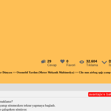
29
0
32.604
D
Cevap
Favori
Tıklama
İ
ar Dünyası
>>
Otomobil Yardım (Motor Mekanik Multimedya)
>> Clio nun airbag ışığı yan
ynaklanır?
 yanıp sönmezken tekrar yapmaya başladı.
 çalışırken sönüyor.