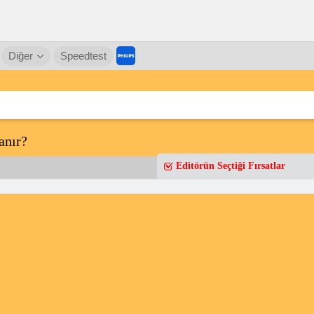
Diğer
Speedtest
anır?
Editörün Seçtiği Fırsatlar