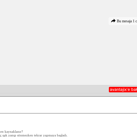
Bu mesaja 1 c
den kaynaklanır?
iç ışık yanıp sönmezken tekrar yapmaya başladı.