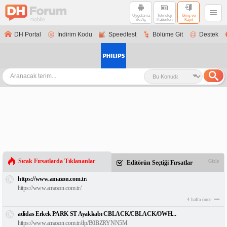
Uygulama
Teknoloji
Giriş ve
ile Aç
Haberleri
Kayıt
DH Portal
İndirim Kodu
Speedtest
Bölüme Git
Destek
Sıcak Fırsatlarda Tıklananlar
Gizle
Editörün Seçtiği Fırsatlar
https://www.amazon.com.tr/
https://www.amazon.com.tr/
4 hafta önce
adidas Erkek PARK ST Ayakkabı CBLACK/CBLACK/OWH...
https://www.amazon.com.tr/dp/B0BZRYNN5M