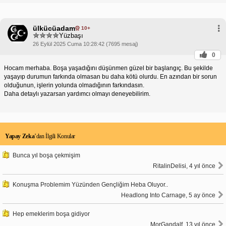
ülkücüadam
10+
Yüzbaşı
26 Eylül 2025 Cuma 10:28:42 (7695 mesaj)
0
Hocam merhaba. Boşa yaşadığını düşünmen güzel bir başlangıç. Bu şekilde
yaşayıp durumun farkında olmasan bu daha kötü olurdu. En azından bir sorun
olduğunun, işlerin yolunda olmadığının farkındasın.
Daha detaylı yazarsan yardımcı olmayı deneyebilirim.
Yapay Zeka
’dan İlgili Konular
Bunca yıl boşa çekmişim
RitalinDelisi, 4 yıl önce
Konuşma Problemim Yüzünden Gençliğim Heba Oluyor..
Headlong Into Carnage, 5 ay önce
Hep emeklerim boşa gidiyor
MorGandalf, 13 yıl önce