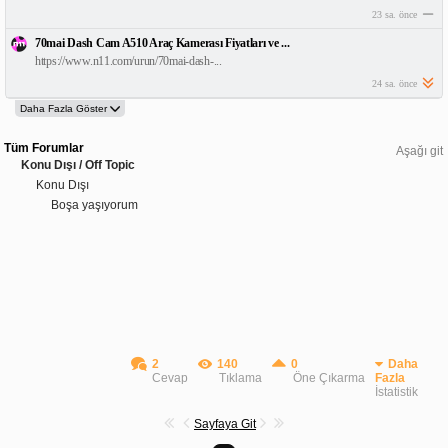
23 sa. önce
70mai Dash Cam A510 Araç Kamerası Fiyatları ve ...
https://www.n11.com/urun/70mai-dash-...
24 sa. önce
Tüm Forumlar
Aşağı git
Konu Dışı / Off Topic
Konu Dışı
Boşa yaşıyorum
2
140
0
Daha
Cevap
Tıklama
Öne Çıkarma
Fazla
İstatistik
Sayfaya Git