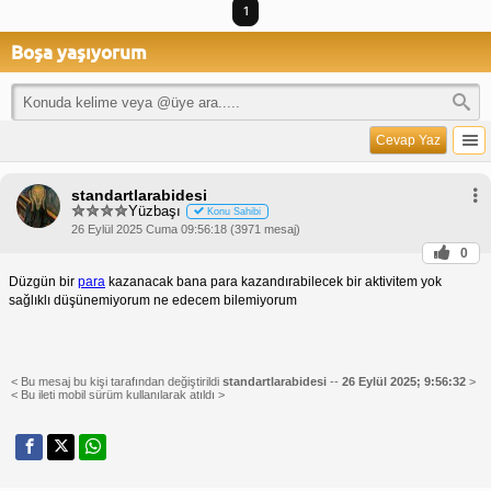
1
Boşa yaşıyorum
Cevap Yaz
standartlarabidesi
Yüzbaşı
Konu Sahibi
26 Eylül 2025 Cuma 09:56:18 (3971 mesaj)
0
Düzgün bir
para
kazanacak bana para kazandırabilecek bir aktivitem yok
sağlıklı düşünemiyorum ne edecem bilemiyorum
< Bu mesaj bu kişi tarafından değiştirildi
standartlarabidesi
--
26 Eylül 2025; 9:56:32
>
< Bu ileti mobil sürüm kullanılarak atıldı >