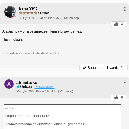
edilmektedir.
baba0392
Dolayısıyla, Türkiye'de body kit kullanımı yasaktır ve
Yarbay
bu eylemi gerçekleştiren araç sürücüleri cezai
işlemle karşı karşıya kalabilir. 2023 yılı itibariyle,
25 Eylül 2016 Pazar 19:24:37 (2431 mesaj)
body kit takılı bir araçla yakalanan sürücülere 872
4
TL para cezası uygulanmaktadır.
Arabayı pavyona çevirmezsen kimse bi şey demez.
Body kit kullanmanız halinde aracınızın trafikten
men edilmesi gibi idari yaptırımlarla da
Hayırlı olsun.
karşılaşabilirsiniz. Ayrıca, body kit nedeniyle
aracınızın sigortası geçersiz hale gelebilir ve bu
durumda bir kaza durumunda sigortadan herhangi
< Bu ileti mobil sürüm kullanılarak atıldı >
bir talepte bulunamayabilirsiniz.
Bu nedenle, aracınıza body kit taktırmayı
düşünüyorsanız, öncelikle yasal düzenlemeleri
Buna gelen
1 yanıtı gör.
dikkate almalı ve bu işlemin sigorta şirketinize
bildirildiğinden emin olmalısınız. Aksi takdirde, cezai
yaptırımlara maruz kalabilir ve aracınızın sigortasını
ahmettuku
kaybedebilirsiniz.
A
Onbaşı
Konu Sahibi
25 Eylül 2016 Pazar 19:34:13 (52 mesaj)
0
quote:
Orijinalden alıntı: baba0392
Arabayı pavyona çevirmezsen kimse bi şey demez.