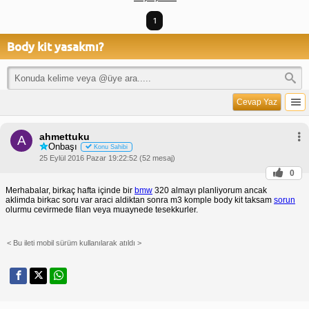
1
Body kit yasakmı?
Cevap Yaz
ahmettuku
A
Onbaşı
Konu Sahibi
25 Eylül 2016 Pazar 19:22:52 (52 mesaj)
0
Merhabalar, birkaç hafta içinde bir
bmw
320 almayı planliyorum ancak
aklimda birkac soru var araci aldiktan sonra m3 komple body kit taksam
sorun
olurmu cevirmede filan veya muaynede tesekkurler.
< Bu ileti mobil sürüm kullanılarak atıldı >