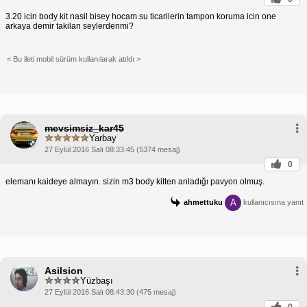
3.20 icin body kit nasil bisey hocam.su ticarilerin tampon koruma icin one
arkaya demir takilan seylerdenmi?
< Bu ileti mobil sürüm kullanılarak atıldı >
mevsimsiz_kar45
Yarbay
27 Eylül 2016 Salı 08:33:45 (5374 mesaj)
0
elemanı kaideye almayın. sizin m3 body kitten anladığı pavyon olmuş.
A
ahmettuku
kullanıcısına yanıt
Asilsion
Yüzbaşı
27 Eylül 2016 Salı 08:43:30 (475 mesaj)
0