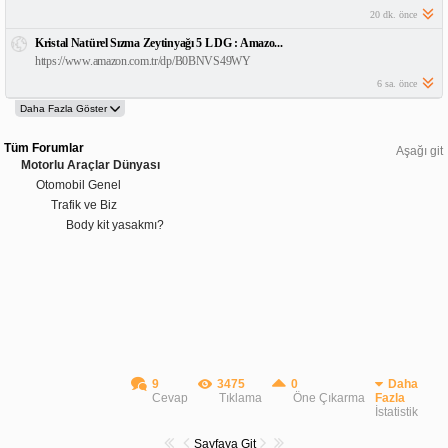
20 dk. önce
Kristal Natürel Sızma Zeytinyağı 5 L DG : Amazo...
https://www.amazon.com.tr/dp/B0BNVS49WY
6 sa. önce
Tüm Forumlar
Aşağı git
Motorlu Araçlar Dünyası
Otomobil Genel
Trafik ve Biz
Body kit yasakmı?
9
3475
0
Daha
Cevap
Tıklama
Öne Çıkarma
Fazla
İstatistik
Sayfaya Git