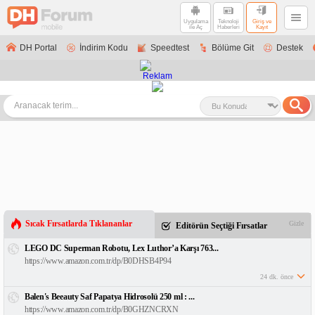
Uygulama
Teknoloji
Giriş ve
ile Aç
Haberleri
Kayıt
DH Portal
İndirim Kodu
Speedtest
Bölüme Git
Destek
Sıcak Fırsatlarda Tıklananlar
Gizle
Editörün Seçtiği Fırsatlar
LEGO DC Superman Robotu, Lex Luthor’a Karşı 763...
https://www.amazon.com.tr/dp/B0DHSB4P94
24 dk. önce
Balen's Beeauty Saf Papatya Hidrosolü 250 ml : ...
https://www.amazon.com.tr/dp/B0GHZNCRXN