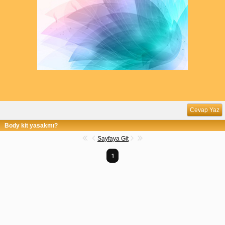
Cevap Yaz
Body kit yasakmı?
Sayfaya Git
1