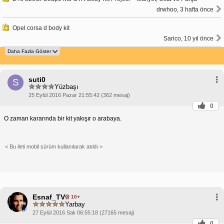
drwhoo, 3 hafta önce
Opel corsa d body kit
Sarico, 10 yıl önce
suti0
S
Yüzbaşı
25 Eylül 2016 Pazar 21:55:42 (362 mesaj)
0
O zaman kararında bir kit yakışır o arabaya.
< Bu ileti mobil sürüm kullanılarak atıldı >
Esnaf_TV
10+
Yarbay
27 Eylül 2016 Salı 06:55:18 (27165 mesaj)
0