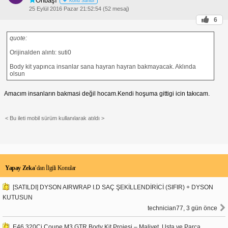
Onbaşı
Konu Sahibi
25 Eylül 2016 Pazar 21:52:54 (52 mesaj)
6
quote:
Orijinalden alıntı: suti0
Body kit yapınca insanlar sana hayran hayran bakmayacak. Aklında
olsun
Amacım insanların bakmasi değil hocam.Kendi hoşuma gittigi icin takıcam.
< Bu ileti mobil sürüm kullanılarak atıldı >
Yapay Zeka
’dan İlgili Konular
[SATILDI] DYSON AIRWRAP I.D SAÇ ŞEKİLLENDİRİCİ (SIFIR) + DYSON
KUTUSUN
technician77, 3 gün önce
E46 320Ci Coupe M3 GTR Body Kit Projesi – Maliyet, Usta ve Parça