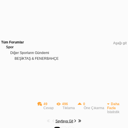
Tüm Forumlar
Aşağı git
Spor
Diğer Sporların Gündemi
BEŞİKTAŞ & FENERBAHÇE
49
496
0
Daha
Cevap
Tıklama
Öne Çıkarma
Fazla
İstatistik
Sayfaya Git