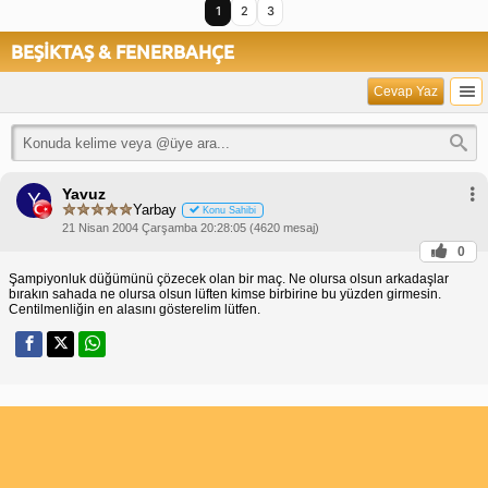
1
2
3
BEŞİKTAŞ & FENERBAHÇE
Cevap Yaz
Yavuz
Y
Yarbay
Konu Sahibi
21 Nisan 2004 Çarşamba 20:28:05 (4620 mesaj)
0
Şampiyonluk düğümünü çözecek olan bir maç. Ne olursa olsun arkadaşlar
bırakın sahada ne olursa olsun lüften kimse birbirine bu yüzden girmesin.
Centilmenliğin en alasını gösterelim lütfen.