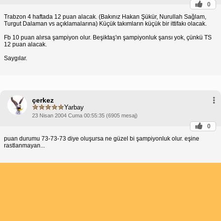
0
Trabzon 4 haftada 12 puan alacak. (Bakınız Hakan Şükür, Nurullah Sağlam,
Turgut Dalaman vs açıklamalarına) Küçük takımların küçük bir ittifakı olacak.
Fb 10 puan alırsa şampiyon olur. Beşiktaş'ın şampiyonluk şansı yok, çünkü TS
12 puan alacak.
Saygılar.
çerkez
Yarbay
23 Nisan 2004 Cuma 00:55:35 (6905 mesaj)
0
puan durumu 73-73-73 diye oluşursa ne güzel bi şampiyonluk olur. eşine
rastlanmayan...