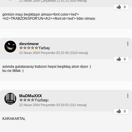
21 Nisan 2004 Çarşamba 21:41:32 (830 mesaj)
0
gönlüm maçı beşiktaşın alması<font color='red'>
<h2>TRABZONSPOR'UN</h2></font id='red'> lider olması
devrimow
Yarbay
22 Nisan 2004 Perşembe 02:22:40 (3110 mesaj)
0
aslında galatasaray trabzon hepsi beşiktaş alsın diyor :)
bu ne ittifak :)
MaDMaXXX
Yüzbaşı
22 Nisan 2004 Perşembe 03:33:03 (312 mesaj)
0
KARAKARTAL