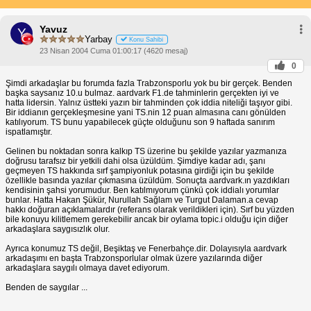
Yavuz
Y
Yarbay
Konu Sahibi
23 Nisan 2004 Cuma 01:00:17 (4620 mesaj)
0
Şimdi arkadaşlar bu forumda fazla Trabzonsporlu yok bu bir gerçek. Benden
başka saysanız 10.u bulmaz. aardvark F1.de tahminlerin gerçekten iyi ve
hatta lidersin. Yalnız üstteki yazın bir tahminden çok iddia niteliği taşıyor gibi.
Bir iddianın gerçekleşmesine yani TS.nin 12 puan almasına canı gönülden
katılıyorum. TS bunu yapabilecek güçte olduğunu son 9 haftada sanırım
ispatlamıştır.
Gelinen bu noktadan sonra kalkıp TS üzerine bu şekilde yazılar yazmanıza
doğrusu tarafsız bir yetkili dahi olsa üzüldüm. Şimdiye kadar adı, şanı
geçmeyen TS hakkında sırf şampiyonluk potasına girdiği için bu şekilde
özellikle basında yazılar çıkmasına üzüldüm. Sonuçta aardvark.ın yazdıkları
kendisinin şahsi yorumudur. Ben katılmıyorum çünkü çok iddialı yorumlar
bunlar. Hatta Hakan Şükür, Nurullah Sağlam ve Turgut Dalaman.a cevap
hakkı doğuran açıklamalardır (referans olarak verildikleri için). Sırf bu yüzden
bile konuyu kilitlemem gerekebilir ancak bir oylama topic.i olduğu için diğer
arkadaşlara saygısızlık olur.
Ayrıca konumuz TS değil, Beşiktaş ve Fenerbahçe.dir. Dolayısıyla aardvark
arkadaşımı en başta Trabzonsporlular olmak üzere yazılarında diğer
arkadaşlara saygılı olmaya davet ediyorum.
Benden de saygılar ...