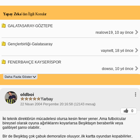
Yapay Zeka
’dan İlgili Konular
GALATASARAY-GÖZTEPE
realove19, 10 ay önce
Gençlerbirliği-Galatasaray
vaynett, 18 yıl önce
FENERBAHÇE KAYSERİSPOR
dowso, 10 yıl önce
oldboi
Yarbay
22 Nisan 2004 Perşembe 20:16:58 (12143 mesaj)
0
İki teknik direktörün mücadelesi olursa kesin fener yener..Ama futbolcular
bireysel olarak oyuna ağırlıklarını koyarlarsa Beşiktaşın beraberlik veya
galibiyet şansı olabilir..
Bir de Beşiktaş çok çabuk demoralize oluuyor..ilk kartta oyundan kopabilirler..