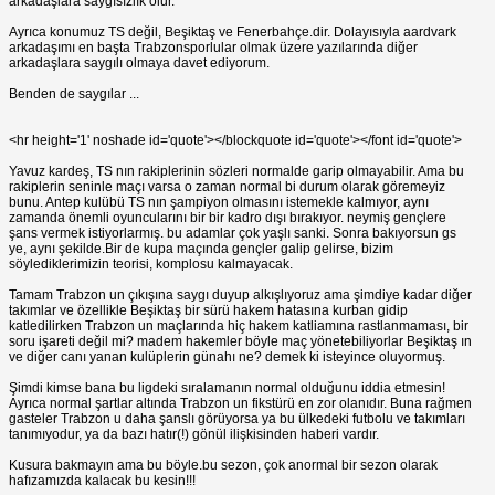
arkadaşlara saygısızlık olur.
Ayrıca konumuz TS değil, Beşiktaş ve Fenerbahçe.dir. Dolayısıyla aardvark
arkadaşımı en başta Trabzonsporlular olmak üzere yazılarında diğer
arkadaşlara saygılı olmaya davet ediyorum.
Benden de saygılar ...
<hr height='1' noshade id='quote'></blockquote id='quote'></font id='quote'>
Yavuz kardeş, TS nın rakiplerinin sözleri normalde garip olmayabilir. Ama bu
rakiplerin seninle maçı varsa o zaman normal bi durum olarak göremeyiz
bunu. Antep kulübü TS nın şampiyon olmasını istemekle kalmıyor, aynı
zamanda önemli oyuncularını bir bir kadro dışı bırakıyor. neymiş gençlere
şans vermek istiyorlarmış. bu adamlar çok yaşlı sanki. Sonra bakıyorsun gs
ye, aynı şekilde.Bir de kupa maçında gençler galip gelirse, bizim
söylediklerimizin teorisi, komplosu kalmayacak.
Tamam Trabzon un çıkışına saygı duyup alkışlıyoruz ama şimdiye kadar diğer
takımlar ve özellikle Beşiktaş bir sürü hakem hatasına kurban gidip
katledilirken Trabzon un maçlarında hiç hakem katliamına rastlanmaması, bir
soru işareti değil mi? madem hakemler böyle maç yönetebiliyorlar Beşiktaş ın
ve diğer canı yanan kulüplerin günahı ne? demek ki isteyince oluyormuş.
Şimdi kimse bana bu ligdeki sıralamanın normal olduğunu iddia etmesin!
Ayrıca normal şartlar altında Trabzon un fikstürü en zor olanıdır. Buna rağmen
gasteler Trabzon u daha şanslı görüyorsa ya bu ülkedeki futbolu ve takımları
tanımıyodur, ya da bazı hatır(!) gönül ilişkisinden haberi vardır.
Kusura bakmayın ama bu böyle.bu sezon, çok anormal bir sezon olarak
hafızamızda kalacak bu kesin!!!