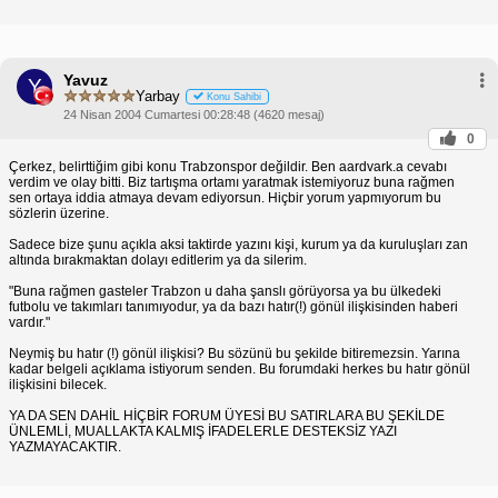
Yavuz
Y
Yarbay
Konu Sahibi
24 Nisan 2004 Cumartesi 00:28:48 (4620 mesaj)
0
Çerkez, belirttiğim gibi konu Trabzonspor değildir. Ben aardvark.a cevabı
verdim ve olay bitti. Biz tartışma ortamı yaratmak istemiyoruz buna rağmen
sen ortaya iddia atmaya devam ediyorsun. Hiçbir yorum yapmıyorum bu
sözlerin üzerine.
Sadece bize şunu açıkla aksi taktirde yazını kişi, kurum ya da kuruluşları zan
altında bırakmaktan dolayı editlerim ya da silerim.
"Buna rağmen gasteler Trabzon u daha şanslı görüyorsa ya bu ülkedeki
futbolu ve takımları tanımıyodur, ya da bazı hatır(!) gönül ilişkisinden haberi
vardır."
Neymiş bu hatır (!) gönül ilişkisi? Bu sözünü bu şekilde bitiremezsin. Yarına
kadar belgeli açıklama istiyorum senden. Bu forumdaki herkes bu hatır gönül
ilişkisini bilecek.
YA DA SEN DAHİL HİÇBİR FORUM ÜYESİ BU SATIRLARA BU ŞEKİLDE
ÜNLEMLİ, MUALLAKTA KALMIŞ İFADELERLE DESTEKSİZ YAZI
YAZMAYACAKTIR.