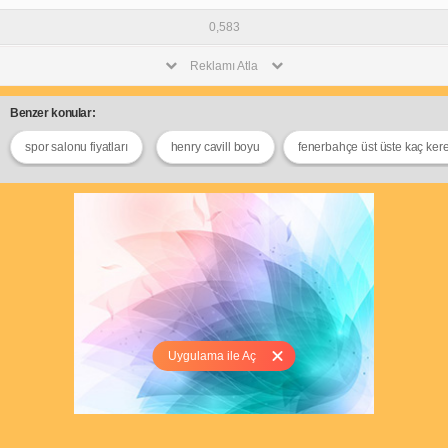
0,583
Reklamı Atla
Benzer konular:
spor salonu fiyatları
henry cavill boyu
fenerbahçe üst üste kaç ker
Uygulama ile Aç