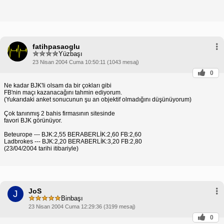
fatihpasaoglu
Yüzbaşı
23 Nisan 2004 Cuma 10:50:11 (1043 mesaj)
0
Ne kadar BJK'li olsam da bir çokları gibi
FB'nin maçı kazanacağını tahmin ediyorum.
(Yukarıdaki anket sonucunun şu an objektif olmadığını düşünüyorum)
Çok tanınmış 2 bahis firmasının sitesinde
favori BJK görünüyor.
Beteurope --- BJK:2,55 BERABERLİK:2,60 FB:2,60
Ladbrokes --- BJK:2,20 BERABERLİK:3,20 FB:2,80
(23/04/2004 tarihi itibariyle)
JoS
J
Binbaşı
23 Nisan 2004 Cuma 12:29:36 (3199 mesaj)
0