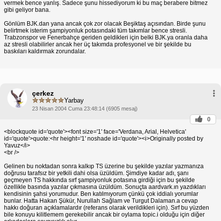
vermek bence yanlış. Sadece şunu hissediyorum ki bu maç berabere bitmez
gibi geliyor bana.
Gönlüm BJK.dan yana ancak çok zor olacak Beşiktaş açısından. Birde şunu
belirtmek isterim şampiyonluk potasındaki tüm takımlar bence stresli.
Trabzonspor ve Fenerbahçe geriden geldikleri için belki BJK.ya oranla daha
az stresli olabilirler ancak her üç takımda profesyonel ve bir şekilde bu
baskıları kaldırmak zorundalar.
çerkez
Yarbay
23 Nisan 2004 Cuma 23:48:14 (6905 mesaj)
0
<blockquote id='quote'><font size='1' face='Verdana, Arial, Helvetica'
id='quote'>quote:<hr height='1' noshade id='quote'><i>Originally posted by
Yavuz</i>
<br />
Gelinen bu noktadan sonra kalkıp TS üzerine bu şekilde yazılar yazmanıza
doğrusu tarafsız bir yetkili dahi olsa üzüldüm. Şimdiye kadar adı, şanı
geçmeyen TS hakkında sırf şampiyonluk potasına girdiği için bu şekilde
özellikle basında yazılar çıkmasına üzüldüm. Sonuçta aardvark.ın yazdıkları
kendisinin şahsi yorumudur. Ben katılmıyorum çünkü çok iddialı yorumlar
bunlar. Hatta Hakan Şükür, Nurullah Sağlam ve Turgut Dalaman.a cevap
hakkı doğuran açıklamalardır (referans olarak verildikleri için). Sırf bu yüzden
bile konuyu kilitlemem gerekebilir ancak bir oylama topic.i olduğu için diğer