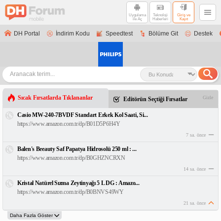
Uygulama
Teknoloji
Giriş ve
ile Aç
Haberleri
Kayıt
DH Portal
İndirim Kodu
Speedtest
Bölüme Git
Destek
Sıcak Fırsatlarda Tıklananlar
Gizle
Editörün Seçtiği Fırsatlar
Casio MW-240-7BVDF Standart Erkek Kol Saati, Si...
https://www.amazon.com.tr/dp/B01D5P6H4Y
7 sa. önce
Balen's Beeauty Saf Papatya Hidrosolü 250 ml : ...
https://www.amazon.com.tr/dp/B0GHZNCRXN
14 sa. önce
Kristal Natürel Sızma Zeytinyağı 5 L DG : Amazo...
https://www.amazon.com.tr/dp/B0BNVS49WY
21 sa. önce