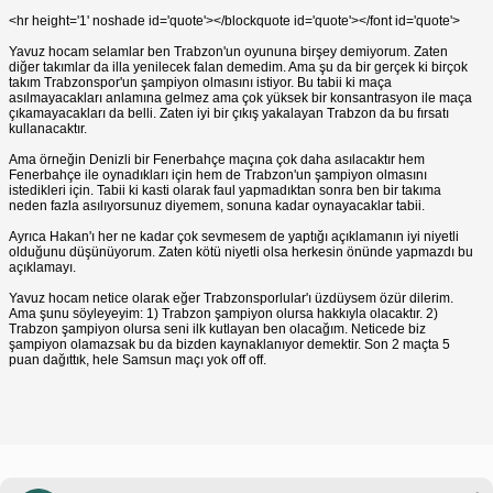
<hr height='1' noshade id='quote'></blockquote id='quote'></font id='quote'>
Yavuz hocam selamlar ben Trabzon'un oyununa birşey demiyorum. Zaten
diğer takımlar da illa yenilecek falan demedim. Ama şu da bir gerçek ki birçok
takım Trabzonspor'un şampiyon olmasını istiyor. Bu tabii ki maça
asılmayacakları anlamına gelmez ama çok yüksek bir konsantrasyon ile maça
çıkamayacakları da belli. Zaten iyi bir çıkış yakalayan Trabzon da bu fırsatı
kullanacaktır.
Ama örneğin Denizli bir Fenerbahçe maçına çok daha asılacaktır hem
Fenerbahçe ile oynadıkları için hem de Trabzon'un şampiyon olmasını
istedikleri için. Tabii ki kasti olarak faul yapmadıktan sonra ben bir takıma
neden fazla asılıyorsunuz diyemem, sonuna kadar oynayacaklar tabii.
Ayrıca Hakan'ı her ne kadar çok sevmesem de yaptığı açıklamanın iyi niyetli
olduğunu düşünüyorum. Zaten kötü niyetli olsa herkesin önünde yapmazdı bu
açıklamayı.
Yavuz hocam netice olarak eğer Trabzonsporlular'ı üzdüysem özür dilerim.
Ama şunu söyleyeyim: 1) Trabzon şampiyon olursa hakkıyla olacaktır. 2)
Trabzon şampiyon olursa seni ilk kutlayan ben olacağım. Neticede biz
şampiyon olamazsak bu da bizden kaynaklanıyor demektir. Son 2 maçta 5
puan dağıttık, hele Samsun maçı yok off off.