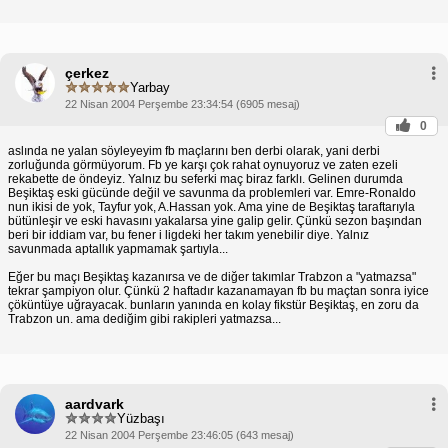
çerkez
Yarbay
22 Nisan 2004 Perşembe 23:34:54 (6905 mesaj)
0
aslında ne yalan söyleyeyim fb maçlarını ben derbi olarak, yani derbi
zorluğunda görmüyorum. Fb ye karşı çok rahat oynuyoruz ve zaten ezeli
rekabette de öndeyiz. Yalnız bu seferki maç biraz farklı. Gelinen durumda
Beşiktaş eski gücünde değil ve savunma da problemleri var. Emre-Ronaldo
nun ikisi de yok, Tayfur yok, A.Hassan yok. Ama yine de Beşiktaş taraftarıyla
bütünleşir ve eski havasını yakalarsa yine galip gelir. Çünkü sezon başından
beri bir iddiam var, bu fener i ligdeki her takım yenebilir diye. Yalnız
savunmada aptallık yapmamak şartıyla...
Eğer bu maçı Beşiktaş kazanırsa ve de diğer takımlar Trabzon a "yatmazsa"
tekrar şampiyon olur. Çünkü 2 haftadır kazanamayan fb bu maçtan sonra iyice
çöküntüye uğrayacak. bunların yanında en kolay fikstür Beşiktaş, en zoru da
Trabzon un. ama dediğim gibi rakipleri yatmazsa...
aardvark
Yüzbaşı
22 Nisan 2004 Perşembe 23:46:05 (643 mesaj)