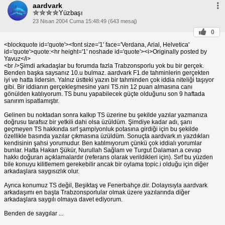
aardvark
Yüzbaşı
23 Nisan 2004 Cuma 15:48:49 (643 mesaj)
0
<blockquote id='quote'><font size='1' face='Verdana, Arial, Helvetica'
id='quote'>quote:<hr height='1' noshade id='quote'><i>Originally posted by
Yavuz</i>
<br />Şimdi arkadaşlar bu forumda fazla Trabzonsporlu yok bu bir gerçek.
Benden başka saysanız 10.u bulmaz. aardvark F1.de tahminlerin gerçekten
iyi ve hatta lidersin. Yalnız üstteki yazın bir tahminden çok iddia niteliği taşıyor
gibi. Bir iddianın gerçekleşmesine yani TS.nin 12 puan almasına canı
gönülden katılıyorum. TS bunu yapabilecek güçte olduğunu son 9 haftada
sanırım ispatlamıştır.
Gelinen bu noktadan sonra kalkıp TS üzerine bu şekilde yazılar yazmanıza
doğrusu tarafsız bir yetkili dahi olsa üzüldüm. Şimdiye kadar adı, şanı
geçmeyen TS hakkında sırf şampiyonluk potasına girdiği için bu şekilde
özellikle basında yazılar çıkmasına üzüldüm. Sonuçta aardvark.ın yazdıkları
kendisinin şahsi yorumudur. Ben katılmıyorum çünkü çok iddialı yorumlar
bunlar. Hatta Hakan Şükür, Nurullah Sağlam ve Turgut Dalaman.a cevap
hakkı doğuran açıklamalardır (referans olarak verildikleri için). Sırf bu yüzden
bile konuyu kilitlemem gerekebilir ancak bir oylama topic.i olduğu için diğer
arkadaşlara saygısızlık olur.
Ayrıca konumuz TS değil, Beşiktaş ve Fenerbahçe.dir. Dolayısıyla aardvark
arkadaşımı en başta Trabzonsporlular olmak üzere yazılarında diğer
arkadaşlara saygılı olmaya davet ediyorum.
Benden de saygılar ...