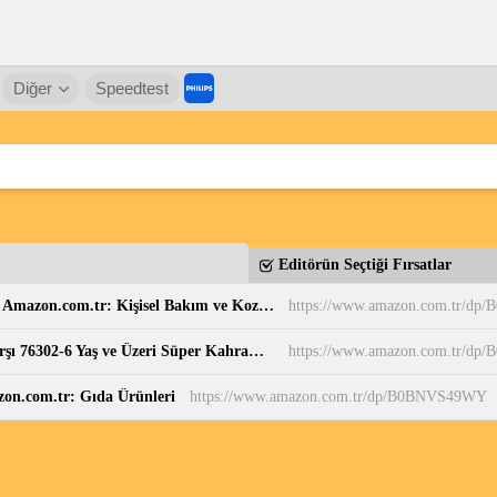
Diğer
Speedtest
Editörün Seçtiği Fırsatlar
Balen's Beeauty Saf Papatya Hidrosolü 250 ml : Amazon.com.tr: Kişisel Bakım ve Kozmetik
https://www.amazon.com.tr/d
LEGO DC Superman Robotu, Lex Luthor’a Karşı 76302-6 Yaş ve Üzeri Süper Kahraman Sevenler için Yaratıcı Oyuncak Yapım Seti, Doğum Günü Hediyesi (120 Parça) : Amazon.com.tr: Oyuncak
https://www.amazon.com.tr/dp
zon.com.tr: Gıda Ürünleri
https://www.amazon.com.tr/dp/B0BNVS49WY