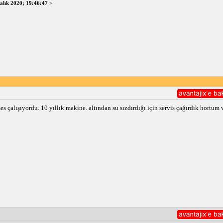
alık 2020; 19:46:47
>
 çalışıyordu. 10 yıllık makine. altından su sızdırdığı için servis çağırdık hortum ve