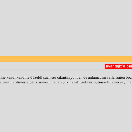
ne kendi kendine düzeldi şuan ses çıkartmıyor ben de anlamadım valla. zaten bozu
 hesaplı oluyor. arçelik servis ücretleri çok pahalı. gelmesi gitmesi bile her şeyi pa