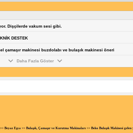
or. Dişçilerde vakum sesi gibi.
EKNİK DESTEK
el çamaşır makinesi buzdolabı ve bulaşık makinesi öneri
Daha Fazla Göster
>>
Beyaz Eşya
>>
Bulaşık, Çamaşır ve Kurutma Makinaları
>> Beko Bulaşık Makinesi gelen