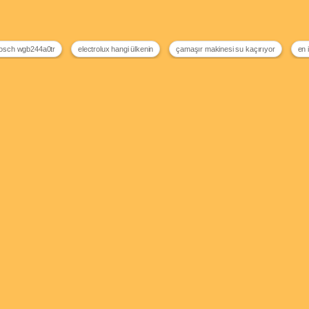
osch wgb244a0tr
electrolux hangi ülkenin
çamaşır makinesi su kaçırıyor
en 