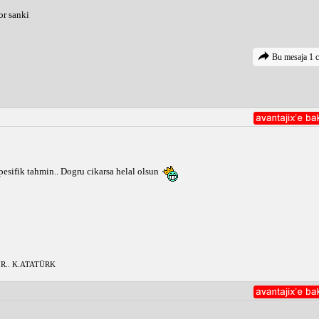
or sanki
Bu mesaja 1 c
sifik tahmin.. Dogru cikarsa helal olsun 
R.. K.ATATÜRK