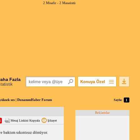
2 Misafir -
2 Masaüstü
aha Fazla
Konuya Özel
statistik
Favorilerime Ekle
Konuyu Açandan
 yüksek ses | DonanımHaber Forum
Sayfa:
1
Popüler Mesajlar
Reklamlar
Linkli Mesajlar
Mesaj Linkini Kopyala
Şikayet
Yazdır
E-Posta Aboneliği
e baktım sıkıntısız dönüyor. 
Konuyu Gizle