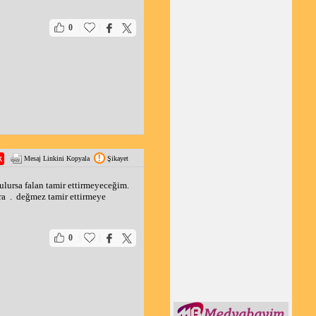
|
|
0
Mesaj Linkini Kopyala
Şikayet
lursa falan tamir ettirmeyeceğim. 
ra  .  değmez tamir ettirmeye 
|
|
0