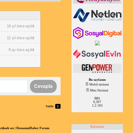
14 yıl önce açıldı
12 yıl önce açıldı
8 ay önce açıldı
Bu sayfanın
Mobil sürümü
Cevapla
Mini Sürümü
BR1
0,397
1.2.165
Sayfa:
1
Reklamlar
 yüksek ses | DonanımHaber Forum