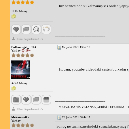
tuz haznesinde su kalmamış ses ondan yapıy
1116 Mesaj
_____________________________
Tüm Başarılarını Gör
Fallenangel_1903
15 Şubat 2021 13:52:13
Yarbay
10+
Hocam, youtube videodaki sesten bu kadar spe
3273 Mesaj
_____________________________
MEVZU BAHİS VATANSA,GERİSİ TEFERRUATTI
Tüm Başarılarını Gör
Mekatroniks
22 Şubat 2021 06:44:17
Yarbay
Sonuç ne tuz haznesindeki susuzlukmuymuş ?