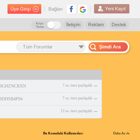
Yeni Kayıt
Üye Girişi
Bağlan
Koyu
İletişim
Reklam
Destek
Tema
Tüm Forumlar
Şimdi Ara
7 sa. önce paylaşıldı
p/B0GHZNCRXN
7 sa. önce paylaşıldı
/B0DHSB4P94
13 sa. önce paylaşıldı
Bu Konudaki Kullanıcılar:
Daha Az