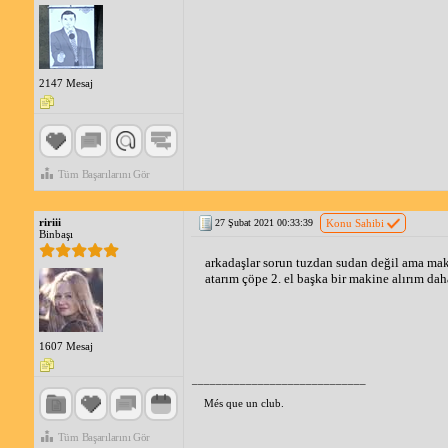
2147 Mesaj
Tüm Başarılarını Gör
ririii
27 Şubat 2021 00:33:39
Konu Sahibi
Binbaşı
arkadaşlar sorun tuzdan sudan değil ama maki
atarım çöpe 2. el başka bir makine alırım daha
1607 Mesaj
_____________________________
Més que un club.
Tüm Başarılarını Gör