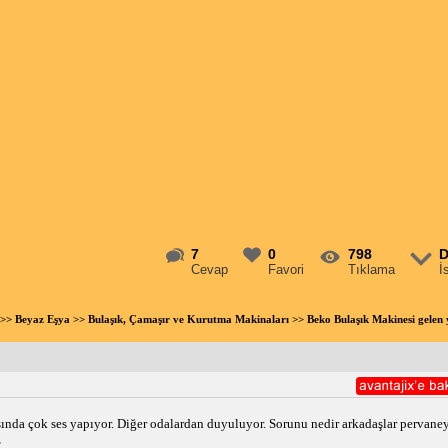
7
0
798
D
Cevap
Favori
Tıklama
İ
>>
Beyaz Eşya
>>
Bulaşık, Çamaşır ve Kurutma Makinaları
>> Beko Bulaşık Makinesi gelen
sında çok ses yapıyor. Diğer odalardan duyuluyor. Sorunu nedir arkadaşlar pervaney
z