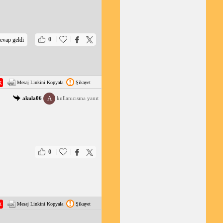
|
|
0
evap geldi
Mesaj Linkini Kopyala
Şikayet
A
akula06
kullanıcısına yanıt
|
|
0
Mesaj Linkini Kopyala
Şikayet