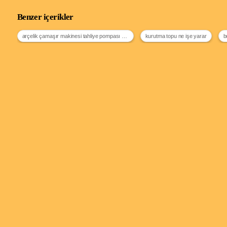
Benzer içerikler
arçelik çamaşır makinesi tahliye pompası nasıl sökülür
kurutma topu ne işe yarar
b