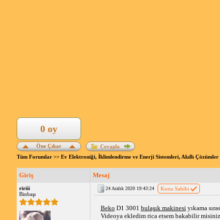
0 oy
Öne Çıkar
Cevapla
Tüm Forumlar
>>
Ev Elektroniği, İklimlendirme ve Enerji Sistemleri, Akıllı Çözümler
Giriş
Mesaj
ririii
24 Aralık 2020 19:43:24
Konu Sahibi
Binbaşı
Beko
 D1 3001 
bulaşık makinesi
 yıkama sıra
Videoya ekledim rica etsem bakabilir misini