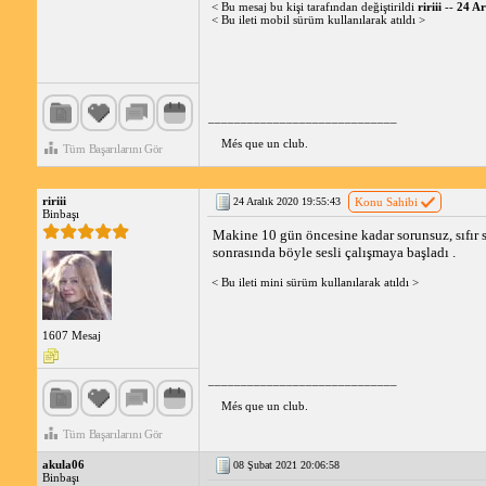
< Bu mesaj bu kişi tarafından değiştirildi
ririii
--
24 Ar
< Bu ileti mobil sürüm kullanılarak atıldı >
_____________________________
Més que un club.
Tüm Başarılarını Gör
ririii
24 Aralık 2020 19:55:43
Konu Sahibi
Binbaşı
Makine 10 gün öncesine kadar sorunsuz, sıfır ses
sonrasında böyle sesli çalışmaya başladı .
< Bu ileti mini sürüm kullanılarak atıldı >
1607 Mesaj
_____________________________
Més que un club.
Tüm Başarılarını Gör
akula06
08 Şubat 2021 20:06:58
Binbaşı