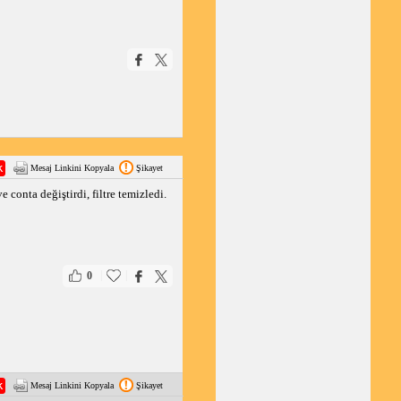
Mesaj Linkini Kopyala
Şikayet
 conta değiştirdi, filtre temizledi.
|
|
0
Mesaj Linkini Kopyala
Şikayet