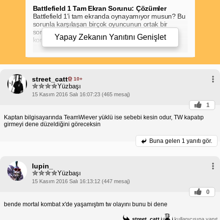
Battlefield 1 Tam Ekran Sorunu: Çözümler
Battlefield 1'i tam ekranda oynayamıyor musun? Bu
sorunla karşılaşan birçok oyuncunun ortak bir
sorunudur. İşte "Battlefield 1 tam ekran yapma"
Yapay Zekanın Yanıtını
Genişlet
konusuyla ilgili bazı çözümler:
Çözüm 1: Oyun Ayarlarını Kontrol Et
Oyunu başlat
ve
"Seçenekler" menüsüne git.
"Ekran Ayarları" sekmesine tıkla.
"Ekran Modu"nun "Tam Ekran" olarak ayarlanmış
street_catt
10+
olduğundan emin ol.
Yüzbaşı
Çözüm 2: Ekran Kartı Sürücülerini Güncelle
Eski
15 Kasım 2016 Salı 16:07:23 (465 mesaj)
ekran
1
kartı sürücüleri tam ekran sorunlarına neden
olabilir.
Kaptan bilgisayarında TeamWiever yüklü ise sebebi kesin odur, TW kapatıp
Ekran kartı üreticinin web sitesini ziyaret et ve en
girmeyi dene düzeldiğini göreceksin
son sürücüleri indir.
Buna gelen
1 yanıtı gör.
Çözüm 3: Windows Çözünürlüğünü Ayarla
Windows masaüstünde sağ tıkla ve "Ekran
Ayarları"nı seç.
"Çözünürlük" seçeneğini bul ve monitörün
lupin_
desteklediği en yüksek çözünürlüğü ayarla.
Yüzbaşı
15 Kasım 2016 Salı 16:13:12 (447 mesaj)
Çözüm 4: Oyunu Yönetici Olarak Çalıştır
Battlefield 1'in yüklü olduğu klasöre git.
0
Battlefield1.exe dosyasına sağ tıkla ve "Özellikler"i
bende mortal kombat x'de yaşamıştım tw olayını bunu bi dene
seç.
"Uyumluluk" sekmesine git.
"Bu programı yönetici olarak çalıştır" kutusunu seç.
street_catt
kullanıcısına yanıt