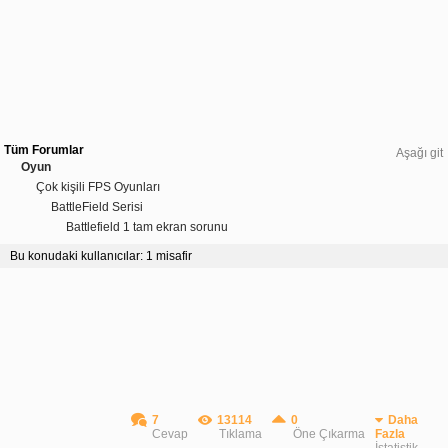
Tüm Forumlar
Aşağı git
Oyun
Çok kişili FPS Oyunları
BattleField Serisi
Battlefield 1 tam ekran sorunu
Bu konudaki kullanıcılar: 1 misafir
7
13114
0
Daha
Cevap
Tıklama
Öne Çıkarma
Fazla
İstatistik