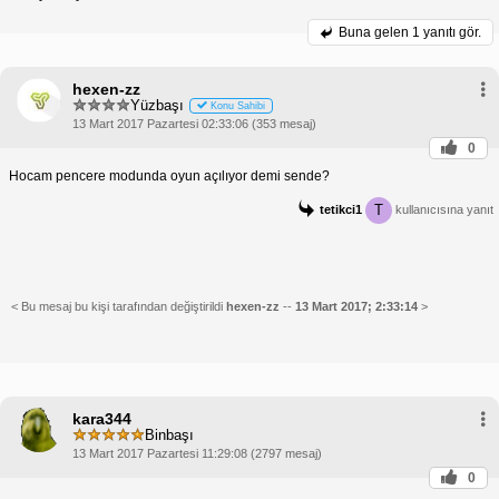
Buna gelen
1 yanıtı gör.
hexen-zz
Yüzbaşı
Konu Sahibi
13 Mart 2017 Pazartesi 02:33:06 (353 mesaj)
0
Hocam pencere modunda oyun açılıyor demi sende?
T
tetikci1
kullanıcısına yanıt
< Bu mesaj bu kişi tarafından değiştirildi
hexen-zz
--
13 Mart 2017; 2:33:14
>
kara344
Binbaşı
13 Mart 2017 Pazartesi 11:29:08 (2797 mesaj)
0