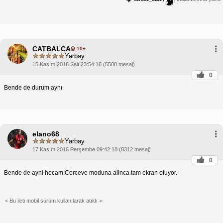
Çözüm 5: Oyun Dosyalarının Bütünlüğünü
Doğrula
Steam'i başlat ve Kitaplığını aç.
Battlefield 1'e sağ tıkla ve "Özellikler"i seç.
"Yerel Dosyalar" sekmesine git.
"Oyun Dosyalarının Bütünlüğünü Doğrula..."
CATBALCA
10+
düğmesini tıkla.
Yarbay
15 Kasım 2016 Salı 23:54:16 (5508 mesaj)
Çözüm 6: Oyunu Yeniden Yükle
Diğer tüm çözümler
başarısız olursa
0
oyunu yeniden yüklemeyi dene.
Bende de durum aynı.
Oyunu bilgisayarından kaldır ve ardından resmi
kaynaklardan yeniden yükle.
Bu çözümleri denedikten sonra Battlefield 1'i tam
ekranda oynayabilmen gerekir. Sorun devam
ediyorsa, daha fazla yardım için oyunun geliştirici
web sitesini ziyaret edebilirsin.
elano68
Yarbay
17 Kasım 2016 Perşembe 09:42:18 (8312 mesaj)
0
Bende de ayni hocam.Cerceve moduna alinca tam ekran oluyor.
< Bu ileti mobil sürüm kullanılarak atıldı >