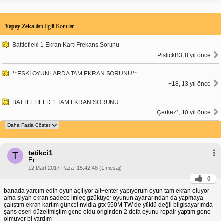
Yapay Zeka
’dan İlgili Konular
Battlefield 1 Ekran Kartı Frekans Sorunu
PislickB3, 8 yıl önce
**ESKİ OYUNLARDA TAM EKRAN SORUNU**
+18, 13 yıl önce
BATTLEFIELD 1 TAM EKRAN SORUNU
Çerkez*, 10 yıl önce
tetikci1
T
Er
12 Mart 2017 Pazar 15:42:48 (1 mesaj)
0
banada yardım edin oyun açılıyor alt+enter yapıyorum oyun tam ekran oluyor
ama siyah ekran sadece imleç gzüküyor oyunun ayarlarından da yapmaya
çalıştım ekran kartım güncel nvidia gtx 950M TW de yüklü değil bilgisayarımda
şans eseri düzeltmiştim gene oldu originden 2 defa oyunu repair yaptım gene
olmuyor bi yardım