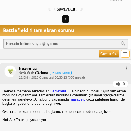
Sayfaya Git
1
Battlefield 1 tam ekran sorunu
Cevap Yaz
hexen-zz
Yüzbaşı
Konu Sahibi
22 Ekim 2016 Cumartesi 00:33:13 (353 mesaj)
0
Herkese merhaba arkadaşlar,
Battlefield
1 ile bir sorunum var. Oyun tam ekran
modunda oynanmıyor. Tam ekran modunda oynamak için ayarı "çerçevesiz"e
getirmem gerekiyor. Ama bunu yaptığımda
masaüstü
çözünürlülüğü haricinde
başka bir çözünürlülüğüne geçmiyor.
Oyunu tam ekran modunda başlatınca ise pencere modunda açılıyor.
Not: Alt+Enter işe yaramıyor.