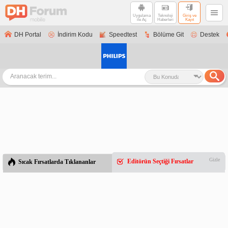
Uygulama
Teknoloji
Giriş ve
ile Aç
Haberleri
Kayıt
DH Portal
İndirim Kodu
Speedtest
Bölüme Git
Destek
Gizle
Editörün Seçtiği Fırsatlar
Sıcak Fırsatlarda Tıklananlar