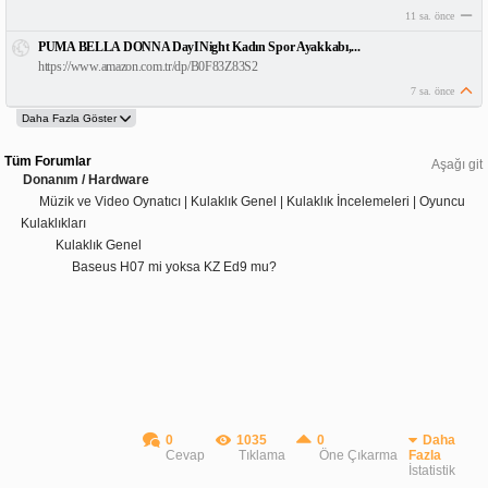
11 sa. önce
PUMA BELLA DONNA DayINight Kadın Spor Ayakkabı,...
https://www.amazon.com.tr/dp/B0F83Z83S2
7 sa. önce
Tüm Forumlar
Aşağı git
Donanım / Hardware
Müzik ve Video Oynatıcı | Kulaklık Genel | Kulaklık İncelemeleri | Oyuncu
Kulaklıkları
Kulaklık Genel
Baseus H07 mi yoksa KZ Ed9 mu?
0
1035
0
Daha
Cevap
Tıklama
Öne Çıkarma
Fazla
İstatistik