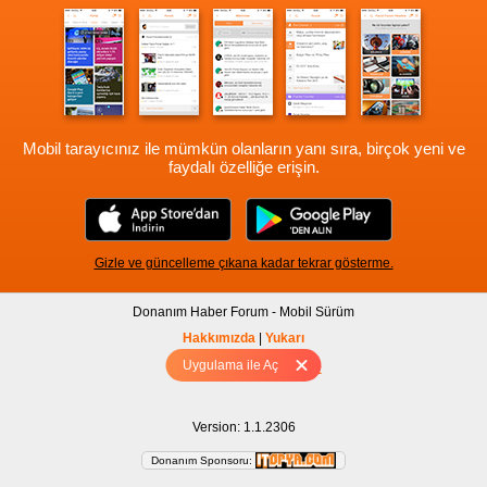
Mobil tarayıcınız ile mümkün olanların yanı sıra, birçok yeni ve
faydalı özelliğe erişin.
Gizle ve güncelleme çıkana kadar tekrar gösterme.
Donanım Haber Forum - Mobil Sürüm
Hakkımızda
|
Yukarı
Uygulama ile Aç
Tam sürüm için Tıklayınız
Version: 1.1.2306
Donanım Sponsoru: