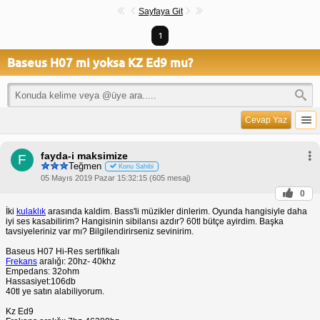
Sayfaya Git
1
Baseus H07 mi yoksa KZ Ed9 mu?
Cevap Yaz
fayda-i maksimize
F
Teğmen
Konu Sahibi
05 Mayıs 2019 Pazar 15:32:15 (605 mesaj)
0
İki
kulaklık
arasında kaldim. Bass'li müzikler dinlerim. Oyunda hangisiyle daha
iyi ses kasabilirim? Hangisinin sibilansı azdır? 60tl bütçe ayirdim. Başka
tavsiyeleriniz var mı? Bilgilendirirseniz sevinirim.
Baseus H07 Hi-Res sertifikalı
Frekans
aralığı: 20hz- 40khz
Empedans: 32ohm
Hassasiyet:106db
40tl ye satın alabiliyorum.
Kz Ed9