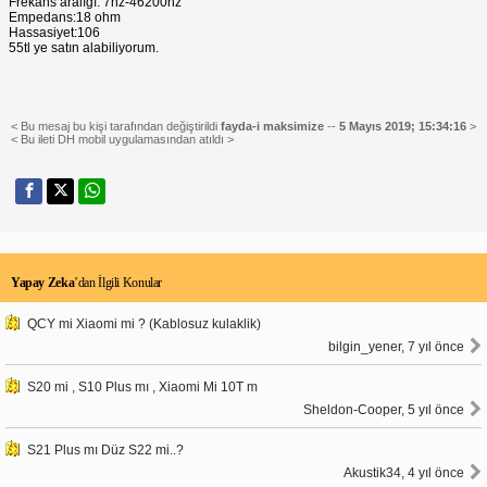
Frekans aralığı: 7hz-46200hz
Empedans:18 ohm
Hassasiyet:106
55tl ye satın alabiliyorum.
< Bu mesaj bu kişi tarafından değiştirildi
fayda-i maksimize
--
5 Mayıs 2019; 15:34:16
>
< Bu ileti DH mobil uygulamasından atıldı >
Yapay Zeka
’dan İlgili Konular
QCY mi Xiaomi mi ? (Kablosuz kulaklik)
bilgin_yener, 7 yıl önce
S20 mi , S10 Plus mı , Xiaomi Mi 10T m
Sheldon-Cooper, 5 yıl önce
S21 Plus mı Düz S22 mi..?
Akustik34, 4 yıl önce