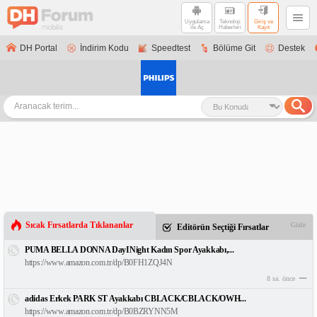
Uygulama
Teknoloji
Giriş ve
ile Aç
Haberleri
Kayıt
DH Portal
İndirim Kodu
Speedtest
Bölüme Git
Destek
Sıcak Fırsatlarda Tıklananlar
Gizle
Editörün Seçtiği Fırsatlar
PUMA BELLA DONNA DayINight Kadın Spor Ayakkabı,...
https://www.amazon.com.tr/dp/B0FH1ZQJ4N
8 sa. önce
adidas Erkek PARK ST Ayakkabı CBLACK/CBLACK/OWH...
https://www.amazon.com.tr/dp/B0BZRYNN5M