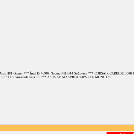
** Asus H81 Gamer *** İntel i5 4690k Noctua NH-D14 Soğutucu *** CORSAIR CARBIDE 30
3.5" 1TB Barracuda Sata 3.0 *** ASUS 23" MX239H AH-IPS LED MONİTÖR