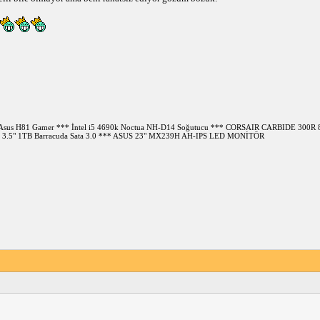
** Asus H81 Gamer *** İntel i5 4690k Noctua NH-D14 Soğutucu *** CORSAIR CARBIDE 30
3.5" 1TB Barracuda Sata 3.0 *** ASUS 23" MX239H AH-IPS LED MONİTÖR