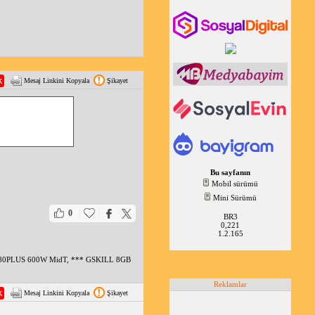
Mesaj Linkini Kopyala
Şikayet
Bu sayfanın
Mobil sürümü
Mini Sürümü
|
|
0
BR3
0,221
1.2.165
0R 80PLUS 600W MidT, *** GSKILL 8GB
Reklamlar
Mesaj Linkini Kopyala
Şikayet