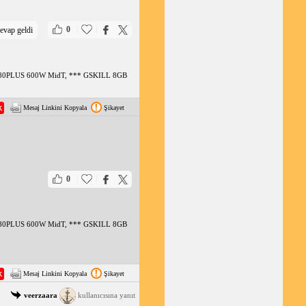
|
|
0
evap geldi
0R 80PLUS 600W MidT, *** GSKILL 8GB
Mesaj Linkini Kopyala
Şikayet
|
|
0
0R 80PLUS 600W MidT, *** GSKILL 8GB
Mesaj Linkini Kopyala
Şikayet
veerzaara
kullanıcısına yanıt