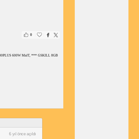
|
|
0
0R 80PLUS 600W MidT, *** GSKILL 8GB
6 yıl önce açıldı