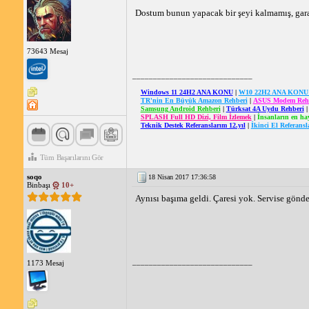
Dostum bunun yapacak bir şeyi kalmamış, garant
73643 Mesaj
_____________________________
Windows 11 24H2 ANA KONU
|
W10 22H2 ANA KONU - H
TR'nin En Büyük Amazon Rehberi
|
ASUS Modem Reh
Samsung Android Rehberi
|
Türksat 4A Uydu Rehberi
SPLASH Full HD Dizi, Film İzlemek
|
İnsanların en hay
Teknik Destek Referanslarım 12.yıl
|
İkinci El Referansl
Tüm Başarılarını Gör
soqo
18 Nisan 2017 17:36:58
Binbaşı
10+
Aynısı başıma geldi. Çaresi yok. Servise gönder
_____________________________
1173 Mesaj