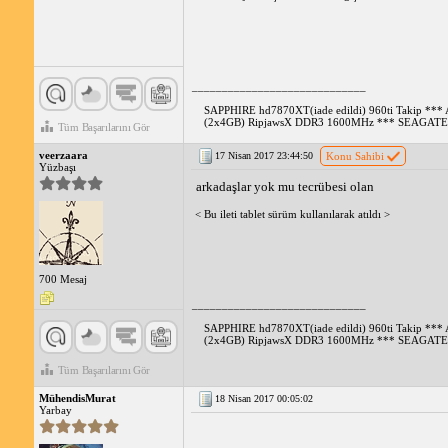
_____________________________
SAPPHIRE hd7870XT(iade edildi) 960ti Takip *
(2x4GB) RipjawsX DDR3 1600MHz *** SEAGATE 
Tüm Başarılarını Gör
veerzaara
17 Nisan 2017 23:44:50
Konu Sahibi
Yüzbaşı
arkadaşlar yok mu tecrübesi olan
< Bu ileti tablet sürüm kullanılarak atıldı >
700 Mesaj
_____________________________
SAPPHIRE hd7870XT(iade edildi) 960ti Takip *
(2x4GB) RipjawsX DDR3 1600MHz *** SEAGATE 
Tüm Başarılarını Gör
MühendisMurat
18 Nisan 2017 00:05:02
Yarbay