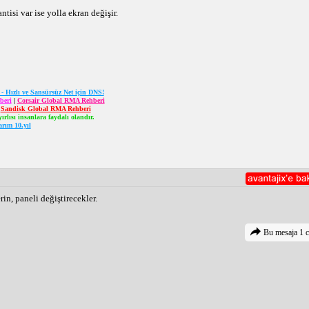
isi var ise yolla ekran değişir.
ızlı ve Sansürsüz Net için DNS!
beri
|
Corsair Global RMA Rehberi
|
Sandisk Global RMA Rehberi
ırlısı insanlara faydalı olandır.
arım 10.yıl
in, paneli değiştirecekler.
Bu mesaja 1 c