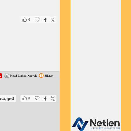
|
|
0
Mesaj Linkini Kopyala
Şikayet
|
|
0
evap geldi