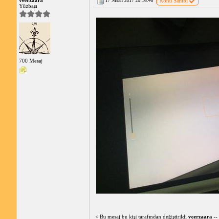
veerzaara
17 Nisan 2017 20:16:46
Konu Sahibi
Yüzbaşı
700 Mesaj
< Bu mesaj bu kişi tarafından değiştirildi
veerzaara
--