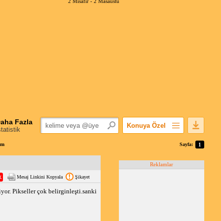
2 Misafir -
2 Masaüstü
aha Fazla
Konuya Özel
statistik
Favorilerime Ekle
um
Sayfa:
1
Konuyu Açandan
Reklamlar
Popüler Mesajlar
Mesaj Linkini Kopyala
Şikayet
Linkli Mesajlar
r. Pikseller çok belirginleşti.sanki
Yazdır
E-Posta Aboneliği
Konuyu Gizle