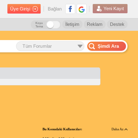
Yeni Kayıt
Üye Girişi
Bağlan
Koyu
İletişim
Reklam
Destek
Tema
Tüm Forumlar
Şimdi Ara
Bu Konudaki Kullanıcılar:
Daha Az