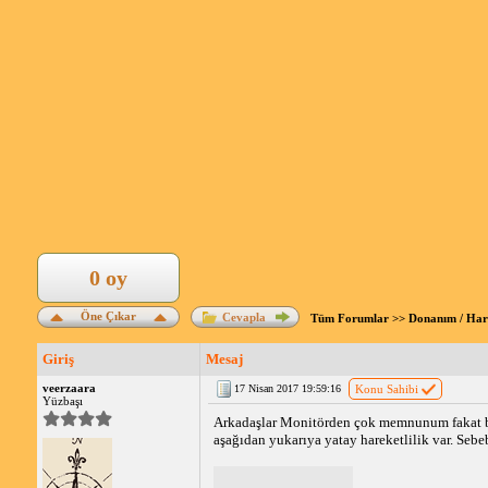
0 oy
Öne Çıkar
Cevapla
Tüm Forumlar
>>
Donanım / Ha
Giriş
Mesaj
veerzaara
17 Nisan 2017 19:59:16
Konu Sahibi
Yüzbaşı
Arkadaşlar Monitörden çok memnunum fakat bugü
aşağıdan yukarıya yatay hareketlilik var. Sebeb