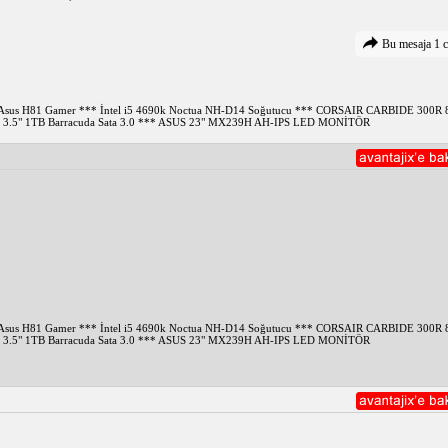
Bu mesaja 1 c
** Asus H81 Gamer *** İntel i5 4690k Noctua NH-D14 Soğutucu *** CORSAIR CARBIDE 30
3.5" 1TB Barracuda Sata 3.0 *** ASUS 23" MX239H AH-IPS LED MONİTÖR
** Asus H81 Gamer *** İntel i5 4690k Noctua NH-D14 Soğutucu *** CORSAIR CARBIDE 30
3.5" 1TB Barracuda Sata 3.0 *** ASUS 23" MX239H AH-IPS LED MONİTÖR