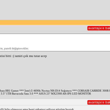
n, paneli değiştirecekler.
si bitti :( tamiri çok mu tutar acep
** Asus H81 Gamer *** İntel i5 4690k Noctua NH-D14 Soğutucu *** CORSAIR CARBIDE 30
3.5" 1TB Barracuda Sata 3.0 *** ASUS 23" MX239H AH-IPS LED MONİTÖR
i belli bile olmuyor ama beni rahatsız ediyor gözüm bozuk.