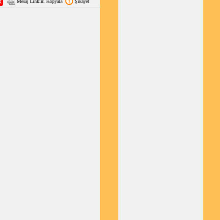
Mesaj Linkini Kopyala
Şikayet