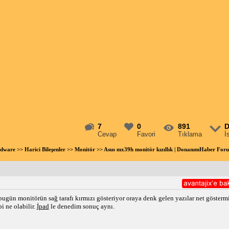
7
0
891
D
Cevap
Favori
Tıklama
İ
rdware
>>
Harici Bileşenler
>>
Monitör
>> Asus mx39h monitör kızıllık | DonanımHaber For
n monitörün sağ tarafı kırmızı gösteriyor oraya denk gelen yazılar net göstermiyo
i ne olabilir.
İpad
le denedim sonuç aynı.