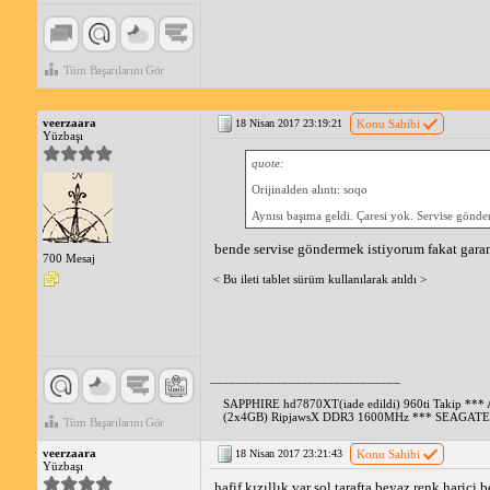
Tüm Başarılarını Gör
veerzaara
18 Nisan 2017 23:19:21
Konu Sahibi
Yüzbaşı
quote:
Orijinalden alıntı: soqo
Aynısı başıma geldi. Çaresi yok. Servise gönderi
bende servise göndermek istiyorum fakat garanti
700 Mesaj
< Bu ileti tablet sürüm kullanılarak atıldı >
_____________________________
SAPPHIRE hd7870XT(iade edildi) 960ti Takip *
(2x4GB) RipjawsX DDR3 1600MHz *** SEAGATE 
Tüm Başarılarını Gör
veerzaara
18 Nisan 2017 23:21:43
Konu Sahibi
Yüzbaşı
hafif kızıllık var sol tarafta beyaz renk haric