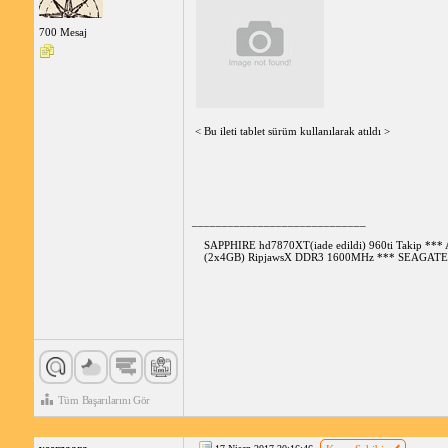
700 Mesaj
< Bu ileti tablet sürüm kullanılarak atıldı >
_____________________________
SAPPHIRE hd7870XT(iade edildi) 960ti Takip *
(2x4GB) RipjawsX DDR3 1600MHz *** SEAGATE 
Tüm Başarılarını Gör