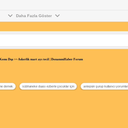
Daha Fazla Göster
Konu Dışı
>> Askerlik mart ayı tecil | DonanımHaber Forum
ne demek
sübhaneke duası ezberle çocuklar için
antepsin şurup kullanıcı yorumlar