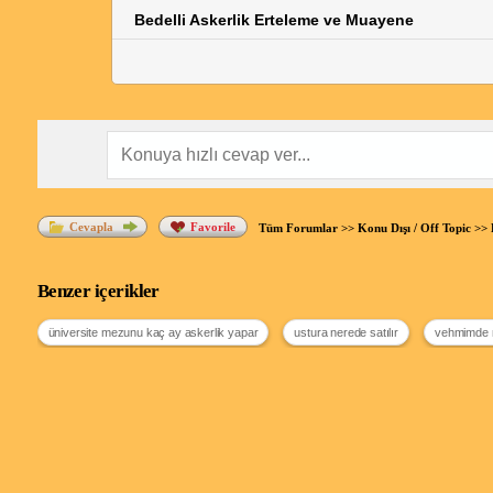
Bedelli Askerlik Erteleme ve Muayene
Cevapla
Favorile
Tüm Forumlar
>>
Konu Dışı / Off Topic
>>
Benzer içerikler
üniversite mezunu kaç ay askerlik yapar
ustura nerede satılır
vehmimde 