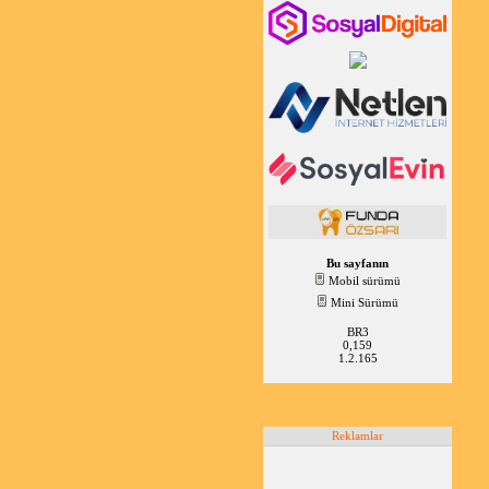
Bu sayfanın
Mobil sürümü
Mini Sürümü
BR3
0,159
1.2.165
Reklamlar