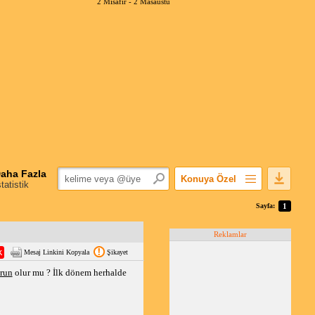
2 Misafir -
2 Masaüstü
aha Fazla
Konuya Özel
statistik
Favorilerime Ekle
Sayfa:
1
Konuyu Açandan
Reklamlar
Popüler Mesajlar
Mesaj Linkini Kopyala
Şikayet
Linkli Mesajlar
run
olur mu ? İlk dönem herhalde
Yazdır
E-Posta Aboneliği
Konuyu Gizle