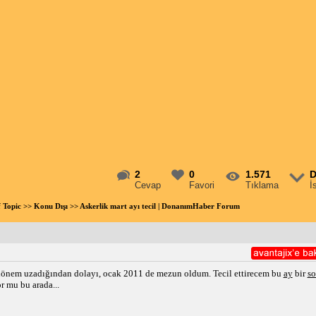
2
0
1.571
D
Cevap
Favori
Tıklama
İ
f Topic
>>
Konu Dışı
>> Askerlik mart ayı tecil | DonanımHaber Forum
 dönem uzadığından dolayı, ocak 2011 de mezun oldum. Tecil ettirecem bu
ay
bir
so
r mu bu arada...