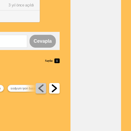
3 yıl önce açıldı
Cevapla
Sayfa:
1
ı
sodyum iyon batarya
elektrikli bebek arabası
guinness rekorlar kitabı