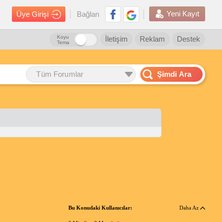
Yeni Kayıt
Üye Girişi
Bağlan
Koyu
İletişim
Reklam
Destek
Tema
Tüm Forumlar
Şimdi Ara
Bu Konudaki Kullanıcılar:
Daha Az