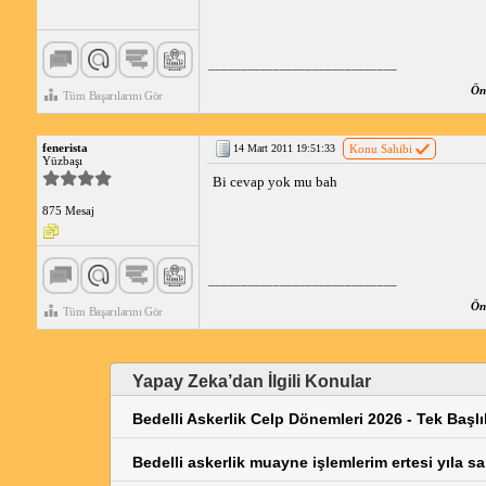
_____________________________
Öne
Tüm Başarılarını Gör
fenerista
14 Mart 2011 19:51:33
Konu Sahibi
Yüzbaşı
Bi cevap yok mu bah
875 Mesaj
_____________________________
Öne
Tüm Başarılarını Gör
Yapay Zeka’dan İlgili Konular
Bedelli Askerlik Celp Dönemleri 2026 - Tek Başlı
Bedelli askerlik muayne işlemlerim ertesi yıla sa