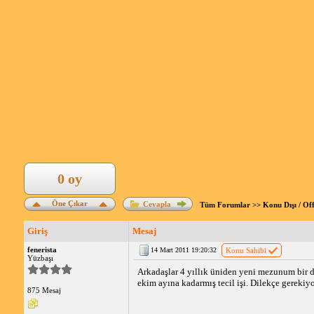
0 oy
Öne Çıkar
Cevapla
Tüm Forumlar
>>
Konu Dışı / Of
Giriş
Mesaj
fenerista
14 Mart 2011 19:20:32
Konu Sahibi
Yüzbaşı
Arkadaşlar 4 yıllık üniden yeni mezunum bir
ekim ayına kadarmış tecil işi. Dilekçe gerekiyo
875 Mesaj