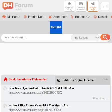
Uygulama
Teknoloji
Giriş ve
ile Aç
Haberleri
Kayıt
DH Portal
İndirim Kodu
Speedtest
Bölüme Git
Destek
Sıcak Fırsatlarda Tıklananlar
Gizle
Editörün Seçtiği Fırsatlar
Brio Takım Çantası Dolu 3 Gözlü 420 MM ECO : Am...
https://www.amazon.com.tr/dp/B0DJBQGPSX
10 sa. önce
Scrikss Office Comet Versatil 0.7 Mm Siyah : Am...
https://www.amazon.com.tr/dp/B0FN87YLY3