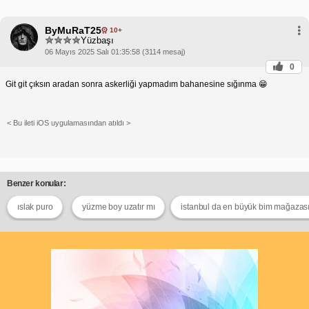
ByMuRaT25
10+
Yüzbaşı
06 Mayıs 2025 Salı 01:35:58 (3114 mesaj)
0
Git git çıksın aradan sonra askerliği yapmadım bahanesine sığınma 😁
< Bu ileti iOS uygulamasından atıldı >
Benzer konular:
ıslak puro
yüzme boy uzatır mı
istanbul da en büyük bim mağazas