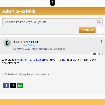
1
Askerliğe az kaldı
Cevap Yaz
Bacıoldren1345
B
Er
Konu Sahibi
05 Mayıs 2025 Pazartesi 01:15:38 (70 mesaj)
0
E devlette
sınıflandırmanız bekleniyor
diyor 7-8
ay
kaldı gitmeli miyim veya
erteleteyim mi
< Bu ileti Android uygulamasından atıldı >