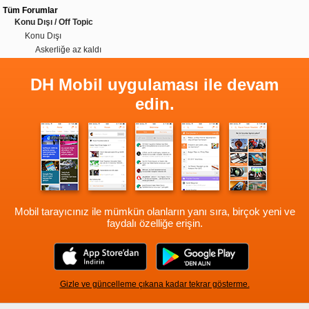
Tüm Forumlar
Konu Dışı / Off Topic
Konu Dışı
Askerliğe az kaldı
DH Mobil uygulaması ile devam
edin.
Mobil tarayıcınız ile mümkün olanların yanı sıra, birçok yeni ve
faydalı özelliğe erişin.
Gizle ve güncelleme çıkana kadar tekrar gösterme.