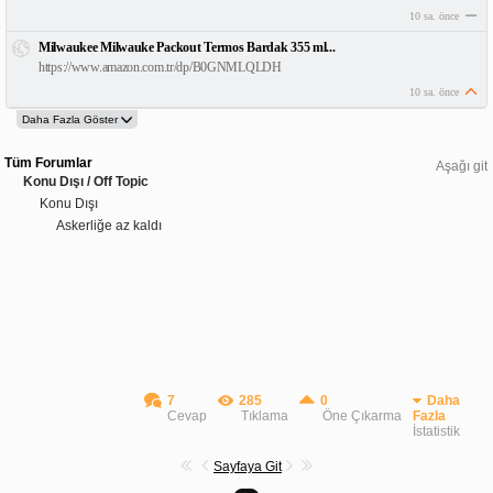
10 sa. önce
Milwaukee Milwauke Packout Termos Bardak 355 ml...
https://www.amazon.com.tr/dp/B0GNMLQLDH
10 sa. önce
Tüm Forumlar
Aşağı git
Konu Dışı / Off Topic
Konu Dışı
Askerliğe az kaldı
7
285
0
Daha
Cevap
Tıklama
Öne Çıkarma
Fazla
İstatistik
Sayfaya Git