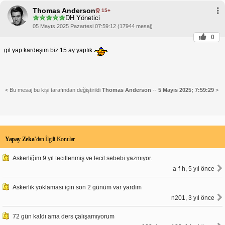
Thomas Anderson
15+
DH Yönetici
05 Mayıs 2025 Pazartesi 07:59:12 (17944 mesaj)
0
git yap kardeşim biz 15 ay yaptık
< Bu mesaj bu kişi tarafından değiştirildi
Thomas Anderson
--
5 Mayıs 2025; 7:59:29
>
Yapay Zeka
’dan İlgili Konular
Askerliğim 9 yıl tecillenmiş ve tecil sebebi yazmıyor.
a-f-h, 5 yıl önce
Askerlik yoklaması için son 2 günüm var yardım
n201, 3 yıl önce
72 gün kaldı ama ders çalışamıyorum