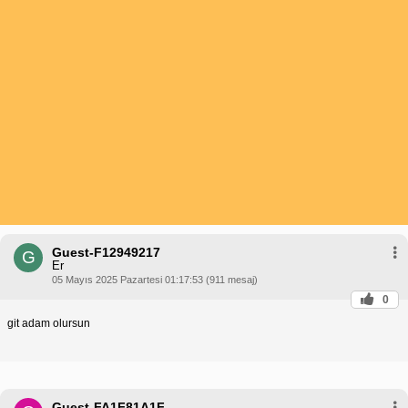
Guest-F12949217
G
Er
05 Mayıs 2025 Pazartesi 01:17:53 (911 mesaj)
0
git adam olursun
Guest-FA1F81A1F