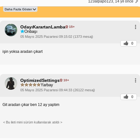
123alpapo123, 14 yıl önce
OdayıKarartanLamba
15+
Onbaşı
05 Mayıs 2025 Pazartesi 09:15:02 (1373 mesaj)
0
işin yoksa aradan çıkart
OptimizedSettings
10+
Yarbay
05 Mayıs 2025 Pazartesi 09:44:33 (26122 mesaj)
0
Git aradan çıkar ben 12 ay yaptım
< Bu ileti mini sürüm kullanılarak atıldı >