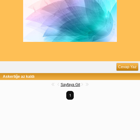
Cevap Yaz
Askerliğe az kaldı
Sayfaya Git
1