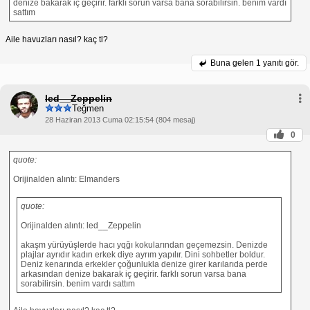
denize bakarak iç geçirir. farklı sorun varsa bana sorabilirsin. benim vardı
sattım
Aile havuzları nasıl? kaç tl?
Buna gelen
1 yanıtı gör.
led__Zeppelin
Teğmen
28 Haziran 2013 Cuma 02:15:54 (804 mesaj)
0
quote:
Orijinalden alıntı: Elmanders
quote:
Orijinalden alıntı: led__Zeppelin
akaşm yürüyüşlerde hacı yqğı kokularından geçemezsin. Denizde
plajlar ayrıdır kadın erkek diye ayrım yapılır. Dini sohbetler boldur.
Deniz kenarında erkekler çoğunlukla denize girer karılarıda perde
arkasından denize bakarak iç geçirir. farklı sorun varsa bana
sorabilirsin. benim vardı sattım