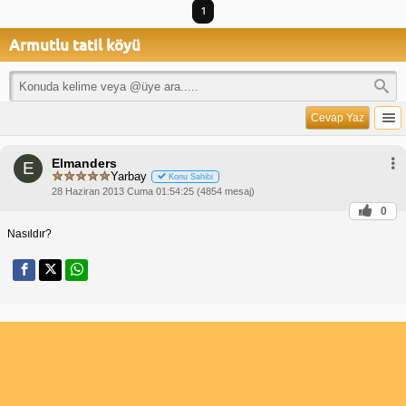
1
Armutlu tatil köyü
Cevap Yaz
Elmanders
E
Yarbay
Konu Sahibi
28 Haziran 2013 Cuma 01:54:25 (4854 mesaj)
0
Nasıldır?