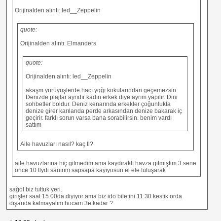
Orijinalden alıntı: led__Zeppelin
quote:
Orijinalden alıntı: Elmanders
quote:
Orijinalden alıntı: led__Zeppelin
akaşm yürüyüşlerde hacı yqğı kokularından geçemezsin.
Denizde plajlar ayrıdır kadın erkek diye ayrım yapılır. Dini
sohbetler boldur. Deniz kenarında erkekler çoğunlukla
denize girer karılarıda perde arkasından denize bakarak iç
geçirir. farklı sorun varsa bana sorabilirsin. benim vardı
sattım
Aile havuzları nasıl? kaç tl?
aile havuzlarına hiç gitmedim ama kaydıraklı havza gitmiştim 3 sene
önce 10 tlydi sanırım sapsapa kayıyosun el ele tutuşarak
sağol biz tuttuk yeri.
girişler saat 15.00da diyiyor ama biz ido biletini 11:30 kestik orda
dışarıda kalmayalım hocam 3e kadar ?