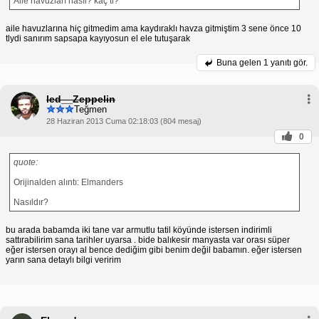
Aile havuzları nasıl? kaç tl?
aile havuzlarına hiç gitmedim ama kaydıraklı havza gitmiştim 3 sene önce 10
tlydi sanırım sapsapa kayıyosun el ele tutuşarak
Buna gelen
1 yanıtı gör.
led__Zeppelin
Teğmen
28 Haziran 2013 Cuma 02:18:03 (804 mesaj)
0
quote:
Orijinalden alıntı: Elmanders
Nasıldır?
bu arada babamda iki tane var armutlu tatil köyünde istersen indirimli
sattırabilirim sana tarihler uyarsa . bide balıkesir manyasta var orası süper
eğer istersen orayı al bence dediğim gibi benim değil babamın. eğer istersen
yarın sana detaylı bilgi veririm