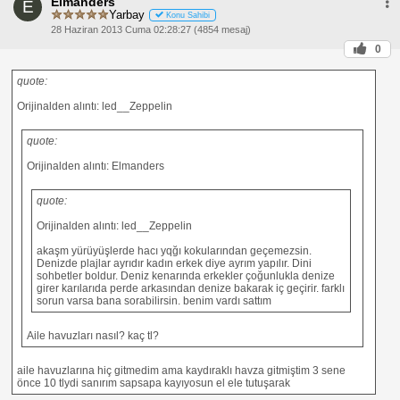
Elmanders
E
Yarbay
Konu Sahibi
28 Haziran 2013 Cuma 02:28:27 (4854 mesaj)
0
quote:
Orijinalden alıntı: led__Zeppelin
quote:
Orijinalden alıntı: Elmanders
quote:
Orijinalden alıntı: led__Zeppelin
akaşm yürüyüşlerde hacı yqğı kokularından geçemezsin.
Denizde plajlar ayrıdır kadın erkek diye ayrım yapılır. Dini
sohbetler boldur. Deniz kenarında erkekler çoğunlukla denize
girer karılarıda perde arkasından denize bakarak iç geçirir. farklı
sorun varsa bana sorabilirsin. benim vardı sattım
Aile havuzları nasıl? kaç tl?
aile havuzlarına hiç gitmedim ama kaydıraklı havza gitmiştim 3 sene
önce 10 tlydi sanırım sapsapa kayıyosun el ele tutuşarak