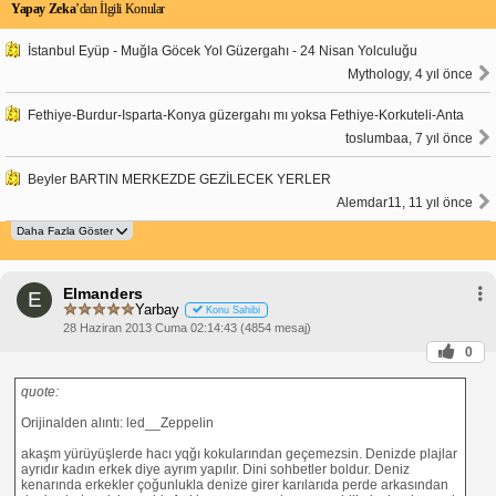
Yapay Zeka
’dan İlgili Konular
İstanbul Eyüp - Muğla Göcek Yol Güzergahı - 24 Nisan Yolculuğu
Mythology, 4 yıl önce
Fethiye-Burdur-Isparta-Konya güzergahı mı yoksa Fethiye-Korkuteli-Anta
toslumbaa, 7 yıl önce
Beyler BARTIN MERKEZDE GEZİLECEK YERLER
Alemdar11, 11 yıl önce
Elmanders
E
Yarbay
Konu Sahibi
28 Haziran 2013 Cuma 02:14:43 (4854 mesaj)
0
quote:
Orijinalden alıntı: led__Zeppelin
akaşm yürüyüşlerde hacı yqğı kokularından geçemezsin. Denizde plajlar
ayrıdır kadın erkek diye ayrım yapılır. Dini sohbetler boldur. Deniz
kenarında erkekler çoğunlukla denize girer karılarıda perde arkasından