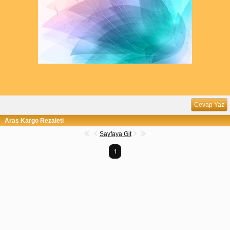
Cevap Yaz
Aras Kargo Rezaleti
Sayfaya Git
1