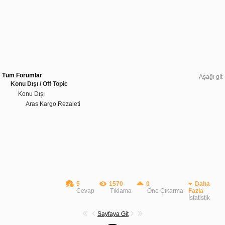
Tüm Forumlar
Aşağı git
Konu Dışı / Off Topic
Konu Dışı
Aras Kargo Rezaleti
5
1570
0
Daha
Cevap
Tıklama
Öne Çıkarma
Fazla
İstatistik
Sayfaya Git