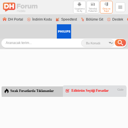
Uygulama
Teknoloji
Giriş ve
ile Aç
Haberleri
Kayıt
DH Portal
İndirim Kodu
Speedtest
Bölüme Git
Destek
Gizle
Editörün Seçtiği Fırsatlar
Sıcak Fırsatlarda Tıklananlar