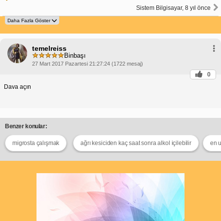
Sistem Bilgisayar, 8 yıl önce
temelreiss
Binbaşı
27 Mart 2017 Pazartesi 21:27:24 (1722 mesaj)
0
Dava açın
Benzer konular:
migrosta çalışmak
ağrı kesiciden kaç saat sonra alkol içilebilir
en 