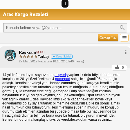
1
Aras Kargo Rezaleti
Cevap Yaz
Raskrain
10+
Yarbay
Konu Sahibi
27 Mart 2017 Pazartesi 18:15:22 (3240 mesaj)
0
14 yıldır forumdayım sayısız kere
alışveriş
yaptım ilk defa böyle bir durumla
karşılaştım 20. yıl özel üretim ds4
gamepad
satışı için @unik06 arkadaşla
anlaştık kendisi havaleyi yaptı bende cumratesi günü kargoyu kendi elimle
paketleyip teslim ettim arkadaş kutuyu teslim aldığında kutunun boş olduğunu
görmüş. Çıldırmamak elde değil gamepad i alıp paketlediğim koruma
naylonunu kutuyu vs geri koymuş, dolu paketlediğimi ispat etmenin bir yolu
yok ağırlık olarak 1 desi kayıt edilmiş 1kg 'a kadar paketleri böyle kayıt
ediyorlarmış dolayısıyla tutanak bilmem ne oluşturulsa bile bir sonuç almak
nasıl mümkün olur bilmiyorum. Teslim ettiğim şubenin müdürü ile konuşup
durumu izah ettim en azından bu şubede olmasa bile bu hat üzerinde bir
hırsız çalıştırdığınızı bilin ve buna göre bir tutanak oluşturun minvalinde.
Benzer bir durumla karşılaşıp tavsiye verebilecek olan varsa seviniriz.