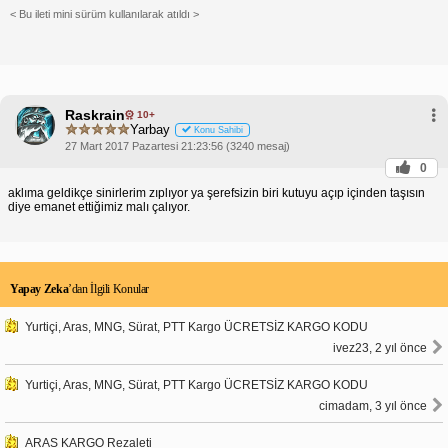
< Bu ileti mini sürüm kullanılarak atıldı >
Raskrain
10+
Yarbay
Konu Sahibi
27 Mart 2017 Pazartesi 21:23:56 (3240 mesaj)
0
aklıma geldikçe sinirlerim zıplıyor ya şerefsizin biri kutuyu açıp içinden taşısın
diye emanet ettiğimiz malı çalıyor.
Yapay Zeka
’dan İlgili Konular
Yurtiçi, Aras, MNG, Sürat, PTT Kargo ÜCRETSİZ KARGO KODU
ivez23, 2 yıl önce
Yurtiçi, Aras, MNG, Sürat, PTT Kargo ÜCRETSİZ KARGO KODU
cimadam, 3 yıl önce
ARAS KARGO Rezaleti