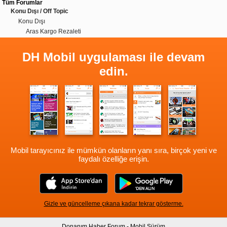
Tüm Forumlar
Konu Dışı / Off Topic
Konu Dışı
Aras Kargo Rezaleti
DH Mobil uygulaması ile devam
edin.
Mobil tarayıcınız ile mümkün olanların yanı sıra, birçok yeni ve
faydalı özelliğe erişin.
Gizle ve güncelleme çıkana kadar tekrar gösterme.
Donanım Haber Forum - Mobil Sürüm