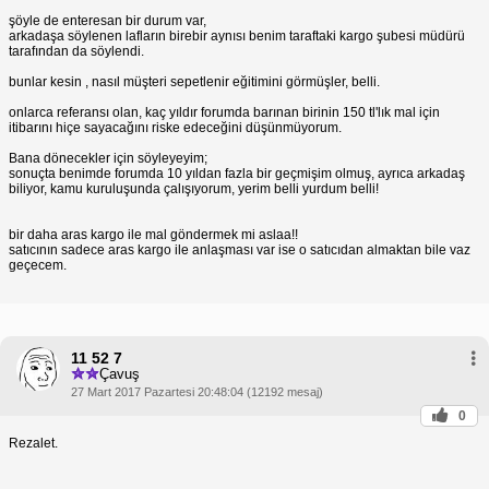
şöyle de enteresan bir durum var,
arkadaşa söylenen lafların birebir aynısı benim taraftaki kargo şubesi müdürü
tarafından da söylendi.
bunlar kesin , nasıl müşteri sepetlenir eğitimini görmüşler, belli.
onlarca referansı olan, kaç yıldır forumda barınan birinin 150 tl'lık mal için
itibarını hiçe sayacağını riske edeceğini düşünmüyorum.
Bana dönecekler için söyleyeyim;
sonuçta benimde forumda 10 yıldan fazla bir geçmişim olmuş, ayrıca arkadaş
biliyor, kamu kuruluşunda çalışıyorum, yerim belli yurdum belli!
bir daha aras kargo ile mal göndermek mi aslaa!!
satıcının sadece aras kargo ile anlaşması var ise o satıcıdan almaktan bile vaz
geçecem.
11 52 7
Çavuş
27 Mart 2017 Pazartesi 20:48:04 (12192 mesaj)
0
Rezalet.