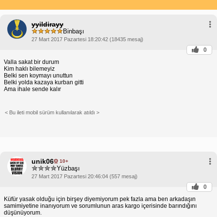
yyildirayy
Binbaşı
27 Mart 2017 Pazartesi 18:20:42 (18435 mesaj)
0
Valla sakat bir durum
Kim haklı bilemeyiz
Belki sen koymayı unuttun
Belki yolda kazaya kurban gitti
Ama ihale sende kalır
< Bu ileti mobil sürüm kullanılarak atıldı >
unik06
10+
Yüzbaşı
27 Mart 2017 Pazartesi 20:46:04 (557 mesaj)
0
Küfür yasak olduğu için birşey diyemiyorum pek fazla ama ben arkadaşın
samimiyetine inanıyorum ve sorumlunun aras kargo içerisinde barındığını
düşünüyorum.