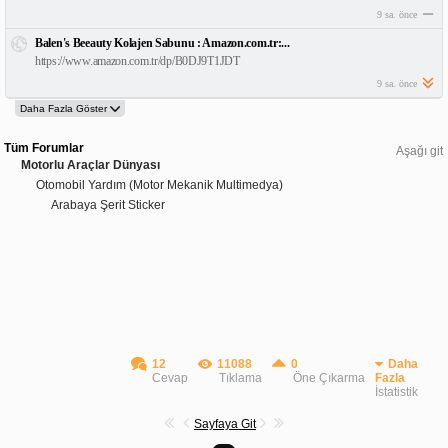
9 sa. önce
Balen's Beeauty Kolajen Sabunu : Amazon.com.tr:...
https://www.amazon.com.tr/dp/B0DJ9T1JDT
9 sa. önce
Tüm Forumlar
Aşağı git
Motorlu Araçlar Dünyası
Otomobil Yardım (Motor Mekanik Multimedya)
Arabaya Şerit Sticker
12
11088
0
Daha
Cevap
Tıklama
Öne Çıkarma
Fazla
İstatistik
Sayfaya Git