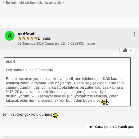
< Bu ileti mobil sürüm kullanılarak atıldı >
asdfewf
A
Binbaşı
02 Temmuz 2016 Cumartesi 10:46:02 (2402 mesaj)
0
quote:
Orijinalden alıntı: 9FiestaM6
Benim aracımın yanında sticker var şerit, ben işletmedim. %30 kuralını
aşmıyor zaten, ortalama 1cm başlangıç, 15 cm bitiş şeklinde, arabanın
çamurluğundan başlıyor, arka stopta bitiyor, bu zaten kaplasa kaplasa
%15-20 anca kaplar, sizinkine de işletme gereği olmaz diye
düşünüyorum, %30 aşmıyor diye düşünüyorsanız işletmeyin. Zaten
takacak polis her halukarda takıyor, bu neden böyle diye
senin sticker çok kötü durmuş
Buna gelen
1 yanıtı gör.