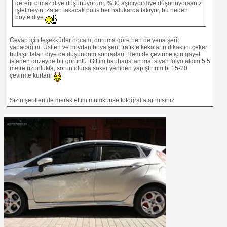
gereği olmaz diye düşünüyorum, %30 aşmıyor diye düşünüyorsanız
işletmeyin. Zaten takacak polis her halukarda takıyor, bu neden
böyle diye
Cevap için teşekkürler hocam, duruma göre ben de yana şerit
yapacağım. Üstten ve boydan boya şerit trafikte kekoların dikaktini çeker
bulaşır falan diye de düşündüm sonradan. Hem de çevirme için gayet
istenen düzeyde bir görüntü. Gittim bauhaus'tan mat siyah folyo aldım 5.5
metre uzunlukta, sorun olursa söker yeniden yapıştırırım bi 15-20
çevirme kurtarır
Sizin şeritleri de merak ettim mümkünse fotoğraf atar mısınız