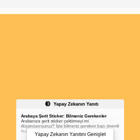
Yapay Zekanın Yanıtı
Arabaya Şerit Sticker: Bilmeniz Gerekenler
Arabanıza şerit sticker çektirmeyi mi
düşünüyorsunuz? İşte bilmeniz gereken bazı önemli
hususlar:
Yapay Zekanın Yanıtını
Genişlet
Kaput Üstü Şerit Yasak mı?