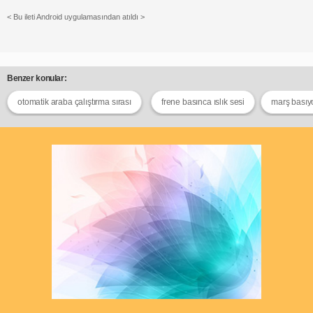
< Bu ileti Android uygulamasından atıldı >
Benzer konular:
otomatik araba çalıştırma sırası
frene basınca ıslık sesi
marş basıy