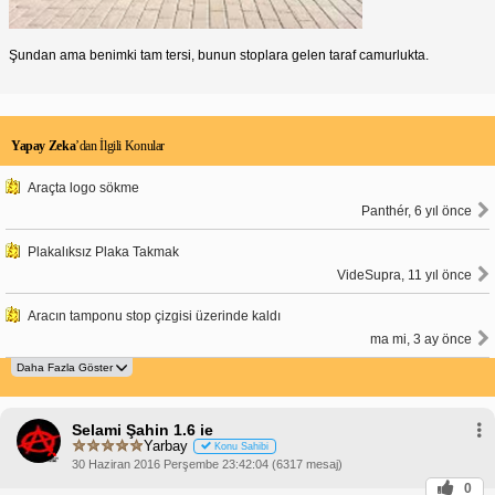
Şundan ama benimki tam tersi, bunun stoplara gelen taraf camurlukta.
Yapay Zeka
’dan İlgili Konular
Araçta logo sökme
Panthér, 6 yıl önce
Plakalıksız Plaka Takmak
VideSupra, 11 yıl önce
Aracın tamponu stop çizgisi üzerinde kaldı
ma mi, 3 ay önce
Selami Şahin 1.6 ie
Yarbay
Konu Sahibi
30 Haziran 2016 Perşembe 23:42:04 (6317 mesaj)
0