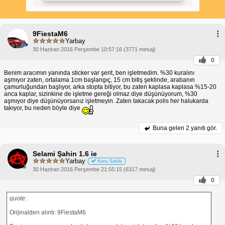
Hayır, kaput üstü şeritler genellikle yasak değildir.
Ancak, bazı istisnalar olabilir, bu nedenle yerel
yönetmelikleri kontrol etmek her zaman en iyisidir.
Arabaya Şerit Çekmek Yasak mı?
9FiestaM6
Yarbay
Araçlara şerit çekmek genellikle yasal olsa da,
30 Haziran 2016 Perşembe 10:57:16 (3771 mesaj)
aracın görüş alanını engellemeyen veya güvenliği
tehlikeye atmayan tasarımlar seçmek önemlidir.
0
Karavan Sticker'ı Ruhsata İşletme
Benim aracımın yanında sticker var şerit, ben işletmedim. %30 kuralını
aşmıyor zaten, ortalama 1cm başlangıç, 15 cm bitiş şeklinde, arabanın
Karavanlar için kullanılan bazı özel çıkartmaların
çamurluğundan başlıyor, arka stopta bitiyor, bu zaten kaplasa kaplasa %15-20
ruhsata işlenmesi gerekebilir. Bu çıkartmalar
anca kaplar, sizinkine de işletme gereği olmaz diye düşünüyorum, %30
genellikle aracın ağırlığını veya boyutlarını
aşmıyor diye düşünüyorsanız işletmeyin. Zaten takacak polis her halukarda
değiştirdiği içindir.
takıyor, bu neden böyle diye
Araca Şerit Çektirme
Araca şerit çektirmek için profesyonel bir
Buna gelen
2 yanıtı gör.
uygulamacı bulmanız önerilir. Bu, şeridin düzgün ve
güvenli bir şekilde uygulanmasını sağlayacaktır.
Araç Yan Şerit Modelleri
Selami Şahin 1.6 ie
Yarbay
Konu Sahibi
Araç yan şeritleri için çok çeşitli modeller mevcuttur.
30 Haziran 2016 Perşembe 21:55:15 (6317 mesaj)
Kişisel stilinize ve aracınıza uygun bir tasarım
seçebilirsiniz.
0
Not: Bu metin, sunulan anahtar kelimeleri kullanarak
SEO uyumlu hale getirilmiştir. Ancak, lütfen ilgili
quote:
yasalara ve düzenlemelere uymanın her zaman
sizin sorumluluğunuzda olduğunu unutmayın.
Orijinalden alıntı: 9FiestaM6