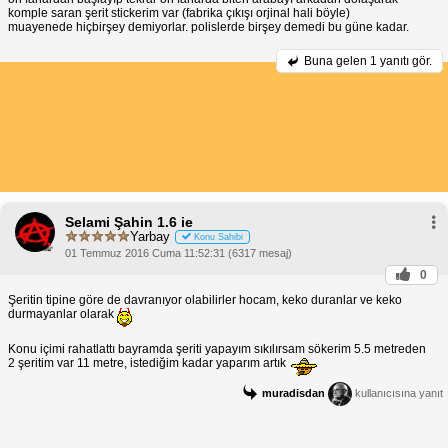
komple saran şerit stickerim var (fabrika çıkışı orjinal hali böyle)
muayenede hiçbirşey demiyorlar. polislerde birşey demedi bu güne kadar.
Buna gelen
1 yanıtı gör.
Selami Şahin 1.6 ie
Yarbay
Konu Sahibi
01 Temmuz 2016 Cuma 11:52:31 (6317 mesaj)
0
Şeritin tipine göre de davranıyor olabilirler hocam, keko duranlar ve keko
durmayanlar olarak
Konu içimi rahatlattı bayramda şeriti yapayım sıkılırsam sökerim 5.5 metreden
2 şeritim var 11 metre, istediğim kadar yaparım artık
muradisdan
kullanıcısına yanıt