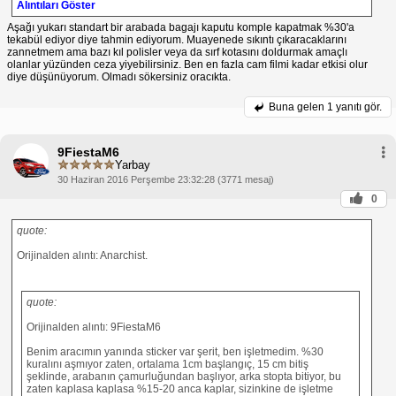
Alıntıları Göster
Aşağı yukarı standart bir arabada bagajı kaputu komple kapatmak %30'a
tekabül ediyor diye tahmin ediyorum. Muayenede sıkıntı çıkaracaklarını
zannetmem ama bazı kıl polisler veya da sırf kotasını doldurmak amaçlı
olanlar yüzünden ceza yiyebilirsiniz. Ben en fazla cam filmi kadar etkisi olur
diye düşünüyorum. Olmadı sökersiniz oracıkta.
Buna gelen
1 yanıtı gör.
9FiestaM6
Yarbay
30 Haziran 2016 Perşembe 23:32:28 (3771 mesaj)
0
quote:
Orijinalden alıntı: Anarchist.
quote:
Orijinalden alıntı: 9FiestaM6
Benim aracımın yanında sticker var şerit, ben işletmedim. %30
kuralını aşmıyor zaten, ortalama 1cm başlangıç, 15 cm bitiş
şeklinde, arabanın çamurluğundan başlıyor, arka stopta bitiyor, bu
zaten kaplasa kaplasa %15-20 anca kaplar, sizinkine de işletme