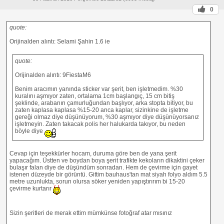
0
quote:
Orijinalden alıntı: Selami Şahin 1.6 ie
quote:
Orijinalden alıntı: 9FiestaM6
Benim aracımın yanında sticker var şerit, ben işletmedim. %30
kuralını aşmıyor zaten, ortalama 1cm başlangıç, 15 cm bitiş
şeklinde, arabanın çamurluğundan başlıyor, arka stopta bitiyor, bu
zaten kaplasa kaplasa %15-20 anca kaplar, sizinkine de işletme
gereği olmaz diye düşünüyorum, %30 aşmıyor diye düşünüyorsanız
işletmeyin. Zaten takacak polis her halukarda takıyor, bu neden
böyle diye
Cevap için teşekkürler hocam, duruma göre ben de yana şerit
yapacağım. Üstten ve boydan boya şerit trafikte kekoların dikaktini çeker
bulaşır falan diye de düşündüm sonradan. Hem de çevirme için gayet
istenen düzeyde bir görüntü. Gittim bauhaus'tan mat siyah folyo aldım 5.5
metre uzunlukta, sorun olursa söker yeniden yapıştırırım bi 15-20
çevirme kurtarır
Sizin şeritleri de merak ettim mümkünse fotoğraf atar mısınız