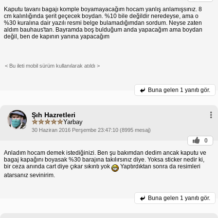
Kaputu tavanı bagajı komple boyamayacağım hocam yanlış anlamışsınız. 8
cm kalınlığında şerit geçecek boydan. %10 bile değildir neredeyse, ama o
%30 kuralına dair yazılı resmi belge bulamadığımdan sordum. Neyse zaten
aldım bauhaus'tan. Bayramda boş bulduğum anda yapacağım ama boydan
değil, ben de kapının yanına yapacağım
< Bu ileti mobil sürüm kullanılarak atıldı >
Buna gelen
1 yanıtı gör.
Şıh Hazretleri
Yarbay
30 Haziran 2016 Perşembe 23:47:10 (8995 mesaj)
0
Anladım hocam demek istediğinizi. Ben şu bakımdan dedim ancak kaputu ve
bagaj kapağını boyasak %30 barajına takılırsınız diye. Yoksa sticker nedir ki,
bir ceza anında cart diye çıkar sıkıntı yok
Yaptırdıktan sonra da resimleri
atarsanız sevinirim.
Buna gelen
1 yanıtı gör.