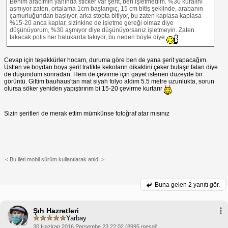
Benim aracımın yanında sticker var şerit, ben işletmedim. %30 kuralını
aşmıyor zaten, ortalama 1cm başlangıç, 15 cm bitiş şeklinde, arabanın
çamurluğundan başlıyor, arka stopta bitiyor, bu zaten kaplasa kaplasa
%15-20 anca kaplar, sizinkine de işletme gereği olmaz diye
düşünüyorum, %30 aşmıyor diye düşünüyorsanız işletmeyin. Zaten
takacak polis her halukarda takıyor, bu neden böyle diye
Cevap için teşekkürler hocam, duruma göre ben de yana şerit yapacağım.
Üstten ve boydan boya şerit trafikte kekoların dikaktini çeker bulaşır falan diye
de düşündüm sonradan. Hem de çevirme için gayet istenen düzeyde bir
görüntü. Gittim bauhaus'tan mat siyah folyo aldım 5.5 metre uzunlukta, sorun
olursa söker yeniden yapıştırırım bi 15-20 çevirme kurtarır
Sizin şeritleri de merak ettim mümkünse fotoğraf atar mısınız
< Bu ileti mobil sürüm kullanılarak atıldı >
Buna gelen
2 yanıtı gör.
Şıh Hazretleri
Yarbay
30 Haziran 2016 Perşembe 23:22:02 (8995 mesaj)