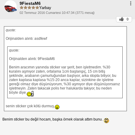
9FiestaM6
Yarbay
02 Temmuz 2016 Cumartesi 10:47:34 (3771 mesaj)
0
quote:
Orijinalden alıntı: asdfewf
quote:
Orijinalden alıntı: 9FiestaM6
Benim aracımın yanında sticker var şerit, ben işletmedim. %30
kuralını aşmıyor zaten, ortalama 1cm başlangıç, 15 cm bitiş
şeklinde, arabanın çamurluğundan başlıyor, arka stopta bitiyor, bu
zaten kaplasa kaplasa %15-20 anca kaplar, sizinkine de işletme
gereği olmaz diye düşünüyorum, %30 aşmıyor diye düşünüyorsanız
işletmeyin. Zaten takacak polis her halukarda takıyor, bu neden
böyle diye
senin sticker çok kötü durmuş
Benim sticker bu değil hocam, başka örnek olarak attım bunu.