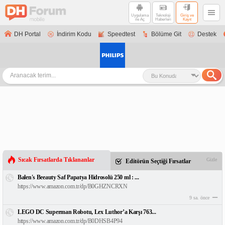
Uygulama
Teknoloji
Giriş ve
ile Aç
Haberleri
Kayıt
DH Portal
İndirim Kodu
Speedtest
Bölüme Git
Destek
Sıcak Fırsatlarda Tıklananlar
Gizle
Editörün Seçtiği Fırsatlar
Balen's Beeauty Saf Papatya Hidrosolü 250 ml : ...
https://www.amazon.com.tr/dp/B0GHZNCRXN
9 sa. önce
LEGO DC Superman Robotu, Lex Luthor’a Karşı 763...
https://www.amazon.com.tr/dp/B0DHSB4P94