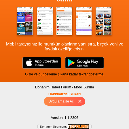
Mobil tarayıcınız ile mümkün olanların yanı sıra, birçok yeni ve
faydalı özelliğe erişin.
Gizle ve güncelleme çıkana kadar tekrar gösterme.
Donanım Haber Forum - Mobil Sürüm
Hakkımızda
|
Yukarı
Uygulama ile Aç
Tam sürüm için Tıklayınız
Version: 1.1.2306
Donanım Sponsoru: