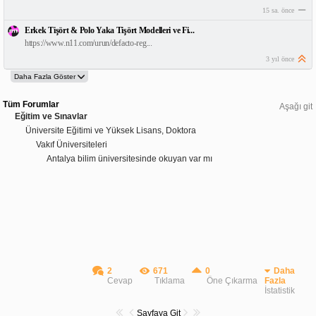
15 sa. önce
Erkek Tişört & Polo Yaka Tişört Modelleri ve Fi...
https://www.n11.com/urun/defacto-reg...
3 yıl önce
Tüm Forumlar
Aşağı git
Eğitim ve Sınavlar
Üniversite Eğitimi ve Yüksek Lisans, Doktora
Vakıf Üniversiteleri
Antalya bilim üniversitesinde okuyan var mı
2
671
0
Daha
Cevap
Tıklama
Öne Çıkarma
Fazla
İstatistik
Sayfaya Git