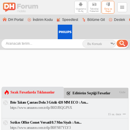
Uygulama
Teknoloji
Giriş ve
ile Aç
Haberleri
Kayıt
DH Portal
İndirim Kodu
Speedtest
Bölüme Git
Destek
Sıcak Fırsatlarda Tıklananlar
Gizle
Editörün Seçtiği Fırsatlar
Brio Takım Çantası Dolu 3 Gözlü 420 MM ECO : Am...
https://www.amazon.com.tr/dp/B0DJBQGPSX
15 sa. önce
Scrikss Office Comet Versatil 0.7 Mm Siyah : Am...
https://www.amazon.com.tr/dp/B0FN87YLY3