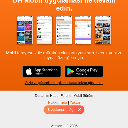
DH Mobil uygulaması ile devam
edin.
Mobil tarayıcınız ile mümkün olanların yanı sıra, birçok yeni ve
faydalı özelliğe erişin.
Gizle ve güncelleme çıkana kadar tekrar gösterme.
Donanım Haber Forum - Mobil Sürüm
Hakkımızda
|
Yukarı
Uygulama ile Aç
Tam sürüm için Tıklayınız
Version: 1.1.2306