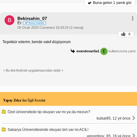
Buna gelen
1 yanıtı gör.
Bekirsahin_07
B
Er
Konu Sahibi
06 Ocak 2024 Cumartesi 18:29:24 (2 mesaj)
0
Teşekkür ederim, bende vakıf düşüyorum
E
evandevan5a1
kullanıcısına yanıt
< Bu ileti Android uygulamasından atıldı >
Yapay Zeka
’dan İlgili Konular
Özel üniversitede tıp okuyan var mı ya da mezun?
kutsal95, 12 yıl önce
Sakarya Üniversitesinde okuyan biri var mı ACIL!
venomboy_85, 16 yıl önce