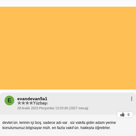
evandevan5a1
E
Yüzbaşı
28 Aralık 2023 Perşembe 13:03:00 (2927 mesaj)
0
devlet ün. lerinin içi boş. sadece adı var . siz vakıfa gidin adam yerine
konulursunuz.bilgisayar müh. en fazla vakıf ün. hakkıyla öğretirler.