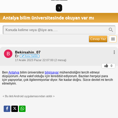
1
Antalya bilim üniversitesinde okuyan var mı
Cevap Yaz
Bekirsahin_07
B
Er
Konu Sahibi
17 Aralık 2023 Pazar 22:07:00 (2 mesaj)
0
Ben
Antalya
bilim üniversitesi
bilgisayar
mühendisliğini tercih etmeyi
düşüyorum. Ama vakıf olduğu için tereddüt ediyorum. Bazıları herşeyi para
için yapıyorlar, çok ilgilenmiyorlar diyor. Ne kadar doğru. Sizce devlet mi tercih
etmeliyim.
< Bu ileti Android uygulamasından atıldı >