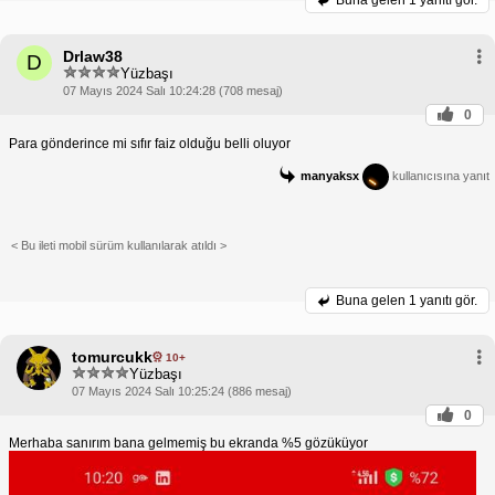
Buna gelen
1 yanıtı gör.
Drlaw38
D
Yüzbaşı
07 Mayıs 2024 Salı 10:24:28 (708 mesaj)
0
Para gönderince mi sıfır faiz olduğu belli oluyor
manyaksx
kullanıcısına yanıt
< Bu ileti mobil sürüm kullanılarak atıldı >
Buna gelen
1 yanıtı gör.
tomurcukk
10+
Yüzbaşı
07 Mayıs 2024 Salı 10:25:24 (886 mesaj)
0
Merhaba sanırım bana gelmemiş bu ekranda %5 gözüküyor