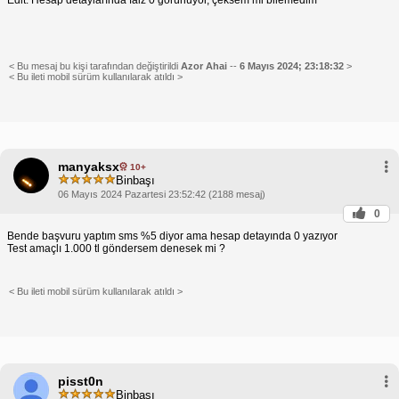
Edit: Hesap detaylarında faiz 0 görünüyor, çeksem mi bilemedim
< Bu mesaj bu kişi tarafından değiştirildi
Azor Ahai
--
6 Mayıs 2024; 23:18:32
>
< Bu ileti mobil sürüm kullanılarak atıldı >
manyaksx
10+
Binbaşı
06 Mayıs 2024 Pazartesi 23:52:42 (2188 mesaj)
0
Bende başvuru yaptım sms %5 diyor ama hesap detayında 0 yazıyor
Test amaçlı 1.000 tl göndersem denesek mi ?
< Bu ileti mobil sürüm kullanılarak atıldı >
pisst0n
Binbaşı