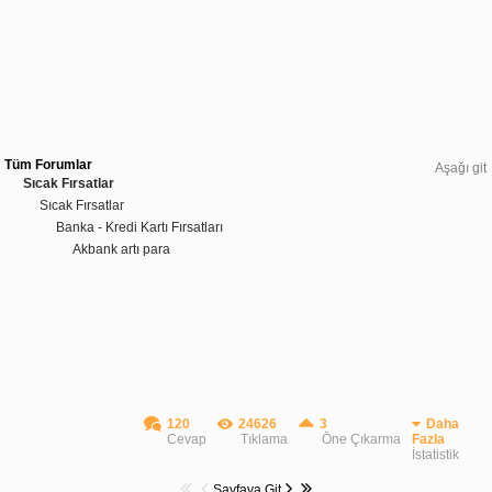
Tüm Forumlar
Aşağı git
Sıcak Fırsatlar
Sıcak Fırsatlar
Banka - Kredi Kartı Fırsatları
Akbank artı para
120
24626
3
Daha
Cevap
Tıklama
Öne Çıkarma
Fazla
İstatistik
Sayfaya Git