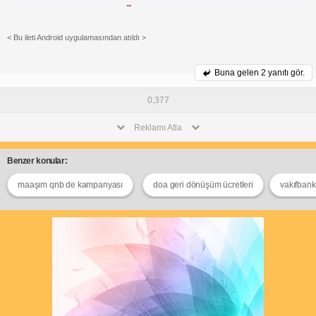
< Bu ileti Android uygulamasından atıldı >
Buna gelen
2 yanıtı gör.
0,377
Reklamı Atla
Benzer konular:
maaşım qnb de kampanyası
doa geri dönüşüm ücretleri
vakıfbank 