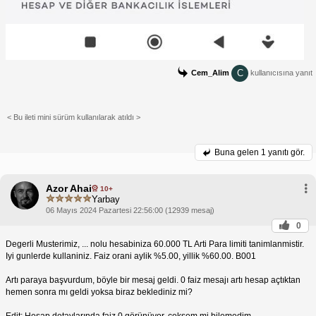
C
Cem_Alim
kullanıcısına yanıt
< Bu ileti mini sürüm kullanılarak atıldı >
Buna gelen
1 yanıtı gör.
Azor Ahai
10+
Yarbay
06 Mayıs 2024 Pazartesi 22:56:00 (12939 mesaj)
0
Degerli Musterimiz, ... nolu hesabiniza 60.000 TL Arti Para limiti tanimlanmistir.
Iyi gunlerde kullaniniz. Faiz orani aylik %5.00, yillik %60.00. B001
Artı paraya başvurdum, böyle bir mesaj geldi. 0 faiz mesajı artı hesap açtıktan
hemen sonra mı geldi yoksa biraz beklediniz mi?