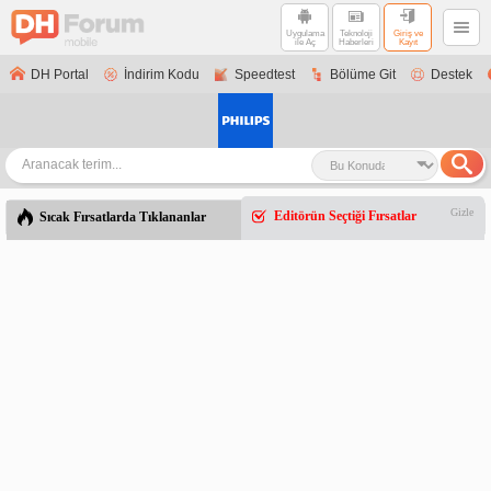
Uygulama
Teknoloji
Giriş ve
ile Aç
Haberleri
Kayıt
DH Portal
İndirim Kodu
Speedtest
Bölüme Git
Destek
Gizle
Editörün Seçtiği Fırsatlar
Sıcak Fırsatlarda Tıklananlar