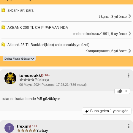
akbank artı para
trkgncr, 3 yıl önce
AKBANK 200 TL CHİP PARA ANINDA
mehmetkorkusuz1991, 9 ay önce
Akbank 25 TL Bankkart(Neo) chip para(kişiye özel)
Kampanyaavcı, 6 yıl önce
tomurcukk
10+
Yüzbaşı
06 Mayıs 2024 Pazartesi 17:28:21 (886 mesaj)
0
tutar ne kadar bende %5 gözüküyor.
Buna gelen
1 yanıtı gör.
trexin
10+
T
Yarbay