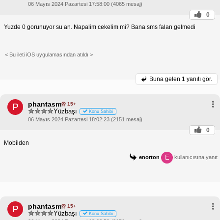
06 Mayıs 2024 Pazartesi 17:58:00 (4065 mesaj)
0
Yuzde 0 gorunuyor su an. Napalim cekelim mi? Bana sms falan gelmedi
< Bu ileti iOS uygulamasından atıldı >
Buna gelen
1 yanıtı gör.
phantasm
15+
P
Yüzbaşı
Konu Sahibi
06 Mayıs 2024 Pazartesi 18:02:23 (2151 mesaj)
0
Mobilden
E
enorton
kullanıcısına yanıt
phantasm
15+
P
Yüzbaşı
Konu Sahibi