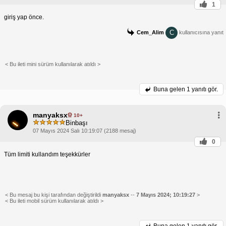
1
giriş yap önce.
C
Cem_Alim
kullanıcısına yanıt
< Bu ileti mini sürüm kullanılarak atıldı >
Buna gelen
1 yanıtı gör.
manyaksx
10+
Binbaşı
07 Mayıs 2024 Salı 10:19:07 (2188 mesaj)
0
Tüm limiti kullandım teşekkürler
< Bu mesaj bu kişi tarafından değiştirildi
manyaksx
--
7 Mayıs 2024; 10:19:27
>
< Bu ileti mobil sürüm kullanılarak atıldı >