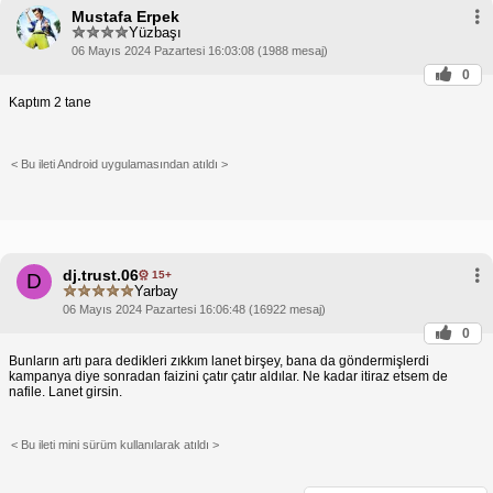
Mustafa Erpek
Yüzbaşı
06 Mayıs 2024 Pazartesi 16:03:08 (1988 mesaj)
0
Kaptım 2 tane
< Bu ileti Android uygulamasından atıldı >
dj.trust.06
15+
D
Yarbay
06 Mayıs 2024 Pazartesi 16:06:48 (16922 mesaj)
0
Bunların artı para dedikleri zıkkım lanet birşey, bana da göndermişlerdi
kampanya diye sonradan faizini çatır çatır aldılar. Ne kadar itiraz etsem de
nafile. Lanet girsin.
< Bu ileti mini sürüm kullanılarak atıldı >