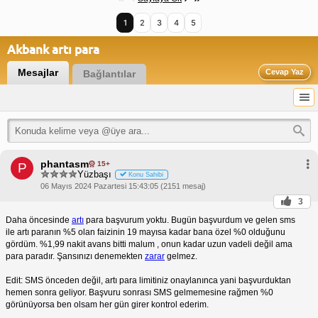
1
2
3
4
5
Akbank artı para
Mesajlar
Cevap Yaz
Bağlantılar
phantasm
15+
P
Yüzbaşı
Konu Sahibi
06 Mayıs 2024 Pazartesi 15:43:05 (2151 mesaj)
3
Daha öncesinde
artı
para başvurum yoktu. Bugün başvurdum ve gelen sms
ile artı paranın %5 olan faizinin 19 mayısa kadar bana özel %0 olduğunu
gördüm. %1,99 nakit avans bitti malum , onun kadar uzun vadeli değil ama
para paradır. Şansınızı denemekten
zarar
gelmez.
Edit: SMS önceden değil, artı para limitiniz onaylanınca yani başvurduktan
hemen sonra geliyor. Başvuru sonrası SMS gelmemesine rağmen %0
görünüyorsa ben olsam her gün girer kontrol ederim.