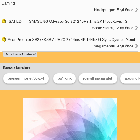
Gaming
blackprague, 5 yıl önce
[SATILDI] --- SAMSUNG Odyssey G6 32" 240Hz 1ms 2K Pivot Kavisli G
Sonic.Storm, 12 ay önce
Acer Predator XB273KSBMIPRZX 27" 4ms 4K 144hz G-Sync Oyuncu Monit
megamen98, 4 yıl önce
Benzer konular:
pioneer mosfet 50wx4
ps4 kırık
rositell masaj aleti
abound ku