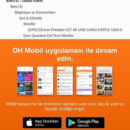
İkinci El - Ödüllü Anket
İkinci El
Bilgisayar ve Donanımları
Ses & Görüntü
Monitör
[SATILDI] Acer Predator X27 4K UHD 144Hz HDR10 10bit G
Sync Quantum Dot Tech Monitor
DH Mobil uygulaması ile devam
edin.
Mobil tarayıcınız ile mümkün olanların yanı sıra, birçok yeni ve
faydalı özelliğe erişin.