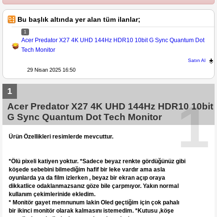
Bu başlık altında yer alan tüm ilanlar;
1
Acer Predator X27 4K UHD 144Hz HDR10 10bit G Sync Quantum Dot
Tech Monitor
Satın Al
29 Nisan 2025 16:50
1
1
Acer Predator X27 4K UHD 144Hz HDR10 10bit
G Sync Quantum Dot Tech Monitor
Ürün Özellikleri resimlerde mevcuttur.
*Ölü pixeli katiyen yoktur. *Sadece beyaz renkte gördüğünüz gibi
köşede sebebini bilmediğim hafif bir leke vardır ama asla
oyunlarda ya da film izlerken , beyaz bir ekran açıp oraya
dikkatlice odaklanmazsanız göze bile çarpmıyor. Yakın normal
kullanım çekimlerinide ekledim.
* Monitör gayet memnunum lakin Oled geçtiğim için çok pahalı
bir ikinci monitör olarak kalmasını istemedim. *Kutusu ,köşe