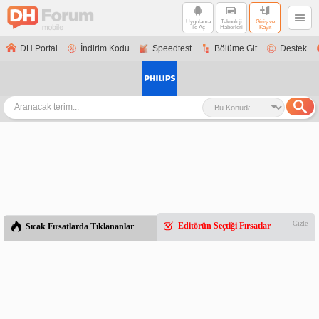
Uygulama
Teknoloji
Giriş ve
ile Aç
Haberleri
Kayıt
DH Portal
İndirim Kodu
Speedtest
Bölüme Git
Destek
Gizle
Editörün Seçtiği Fırsatlar
Sıcak Fırsatlarda Tıklananlar