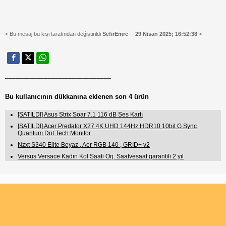
< Bu mesaj bu kişi tarafından değiştirildi
SefirEmre
--
29 Nisan 2025; 16:52:38
>
______________________________
Bu kullanıcının dükkanına eklenen son 4 ürün
[SATILDI] Asus Strix Soar 7.1 116 dB Ses Kartı
[SATILDI] Acer Predator X27 4K UHD 144Hz HDR10 10bit G Sync
Quantum Dot Tech Monitor
Nzxt S340 Elite Beyaz , Aer RGB 140 , GRID+ v2
Versus Versace Kadın Kol Saati Orj. Saatvesaat garantili 2 yıl