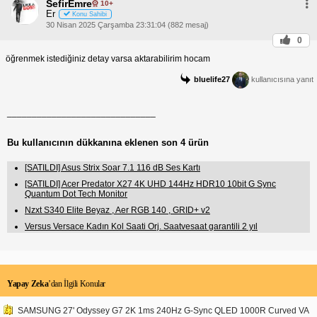
SefirEmre
10+
Er
Konu Sahibi
30 Nisan 2025 Çarşamba 23:31:04 (882 mesaj)
0
öğrenmek istediğiniz detay varsa aktarabilirim hocam
bluelife27
kullanıcısına yanıt
______________________________
Bu kullanıcının dükkanına eklenen son 4 ürün
[SATILDI] Asus Strix Soar 7.1 116 dB Ses Kartı
[SATILDI] Acer Predator X27 4K UHD 144Hz HDR10 10bit G Sync
Quantum Dot Tech Monitor
Nzxt S340 Elite Beyaz , Aer RGB 140 , GRID+ v2
Versus Versace Kadın Kol Saati Orj. Saatvesaat garantili 2 yıl
Yapay Zeka
’dan İlgili Konular
SAMSUNG 27' Odyssey G7 2K 1ms 240Hz G-Sync QLED 1000R Curved VA