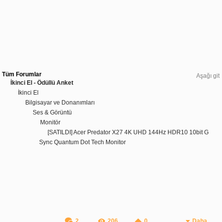
Tüm Forumlar
Aşağı git
İkinci El - Ödüllü Anket
İkinci El
Bilgisayar ve Donanımları
Ses & Görüntü
Monitör
[SATILDI] Acer Predator X27 4K UHD 144Hz HDR10 10bit G
Sync Quantum Dot Tech Monitor
2
206
0
Daha