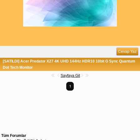
Cevap Yaz
[SATILDI] Acer Predator X27 4K UHD 144Hz HDR10 10bit G Sync Quantum
Dot Tech Monitor
Sayfaya Git
1
Tüm Forumlar