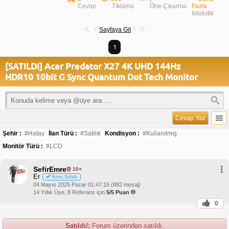
Cevap
Tıklama
Öne Çıkarma
Fazla
İstatistik
Sayfaya Git
1
[SATILDI] Acer Predator X27 4K UHD 144Hz
HDR10 10bit G Sync Quantum Dot Tech Monitor
Cevap Yaz
Şehir :
#Hatay
İlan Türü :
#Satılık
Kondisyon :
#Kullanılmış
Monitör Türü :
#LCD
SefirEmre
10+
Er
Konu Sahibi
04 Mayıs 2025 Pazar 01:47:15 (882 mesaj)
14 Yıllık Üye, 8 Referans için
5/5 Puan
0
Satıldı!:
Forum üzerinden satıldı.