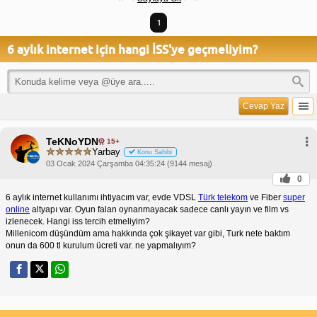
1
6 aylık internet için hangi İSS'ye geçmeliyim?
Cevap Yaz
TeKNoYDN
15+
Yarbay
Konu Sahibi
03 Ocak 2024 Çarşamba 04:35:24 (9144 mesaj)
0
6 aylık internet kullanımı ihtiyacım var, evde VDSL
Türk telekom
ve Fiber
super
online
altyapı var. Oyun falan oynanmayacak sadece canlı yayın ve film vs
izlenecek. Hangi iss tercih etmeliyim?
Millenicom düşündüm ama hakkında çok şikayet var gibi, Turk nete baktım
onun da 600 tl kurulum ücreti var. ne yapmalıyım?