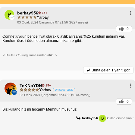
berkay956
15+
B
Yarbay
03 Ocak 2024 Çarşamba 07:21:56 (9227 mesaj)
0
Comnet uygun bence fiyat olarak 6 aylık alırsanız %25 kurulum indirimi var.
Kurulum ücreti ödemeden almanız imkansız gibi…
< Bu ileti iOS uygulamasından atıldı >
Buna gelen
1 yanıtı gör.
TeKNoYDN
15+
Yarbay
Konu Sahibi
03 Ocak 2024 Çarşamba 09:33:32 (9144 mesaj)
0
Siz kullandınız mı hocam? Memnun musunuz
B
berkay956
kullanıcısına yanıt