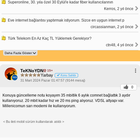
Superonline, 30. yıla özel 30 Eylül'e kadar fiber kullanıcılarının
Kerros, 2 yıl önce
Eve internet bağlantısı yaptırmak istiyorum. Sizce en uygun internet p
circassianman, 2 yıl önce
Türk Telekom En Az Kaç TL Yüklemek Gerekiyor?
ctn48, 4 yıl önce
TeKNoYDN
15+
Yarbay
Konu Sahibi
31 Mart 2024 Pazar 01:47:57 (9144 mesaj)
0
Konuya güncelleme notu koyayım 35 mbitlik 6 aylık comnet bağlattık 3 aydır
kullanıyoruz. 20 mbit kadar hız ve 20 ms ping alıyoruz. VDSL altyapı var.
Millenicomun sarı modemi ile kullanıyorum.
< Bu ileti mobil sürüm kullanılarak atıldı >