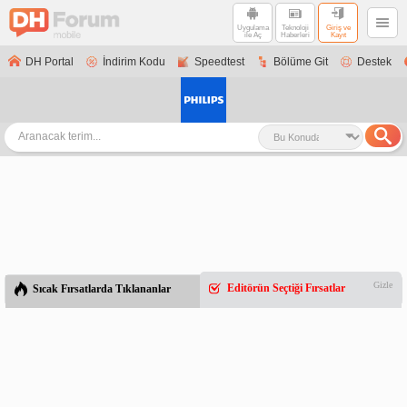
Uygulama
Teknoloji
Giriş ve
ile Aç
Haberleri
Kayıt
DH Portal
İndirim Kodu
Speedtest
Bölüme Git
Destek
Gizle
Editörün Seçtiği Fırsatlar
Sıcak Fırsatlarda Tıklananlar