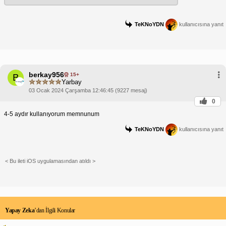
TeKNoYDN
kullanıcısına yanıt
berkay956
15+
B
Yarbay
03 Ocak 2024 Çarşamba 12:46:45 (9227 mesaj)
0
4-5 aydır kullanıyorum memnunum
TeKNoYDN
kullanıcısına yanıt
< Bu ileti iOS uygulamasından atıldı >
Yapay Zeka
’dan İlgili Konular