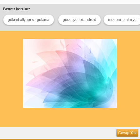
Benzer konular:
göknet altyapı sorgulama
goodbyedpi android
modem ip almıyor
Cevap Yaz