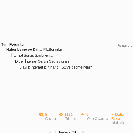
Tüm Forumlar
Aşağı git
Haberleşme ve Dijital Platformlar
İnternet Servis Sağlayıcılar
Diğer İnternet Servis Sağlayıcıları
6 aylık internet için hangi İSS'ye geçmeliyim?
5
1121
0
Daha
Cevap
Tıklama
Öne Çıkarma
Fazla
İstatistik
Sayfaya Git