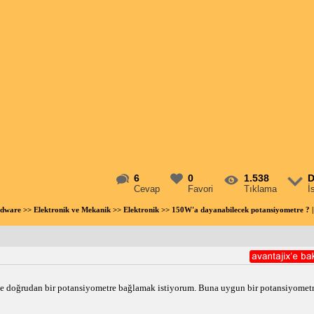
6
0
1.538
D
Cevap
Favori
Tıklama
İ
rdware
>>
Elektronik ve Mekanik
>>
Elektronik
>> 150W'a dayanabilecek potansiyometre ?
 doğrudan bir potansiyometre bağlamak istiyorum. Buna uygun bir potansiyometre