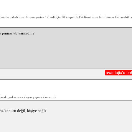
mde pahalı olur. bunun yerine 12 volt için 20 amperlik Fet Kontroluu bir dimmer kullanabilirsin
e şeması vb varmıdır ?
lacak, yoksa sıs sık ayar yapacak mısınız?
söz konusu değil, kişiye bağlı