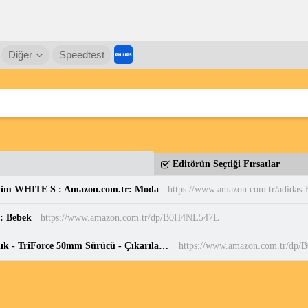
Diğer
Speedtest
Editörün Seçtiği Fırsatlar
yim WHITE S : Amazon.com.tr: Moda
r: Bebek
https://www.amazon.com.tr/dp/B0H4NL547L
Razer BlackShark V3 - Kablosuz E-Spor Kulaklık - TriForce 50mm Sürücü - Çıkarılabilir Geniş Bant Mikrofon - THX Spatial Audio - Kablosuz 2,4 GHz & Bluetooth - FPS Profilleri - PC/Mac | Siyah : Amazon.com.tr: Bilgisayar
https://www.amazon.com.tr/dp