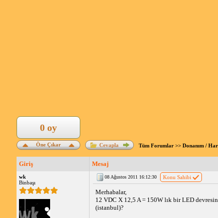
0 oy
Öne Çıkar
Cevapla
Tüm Forumlar
>>
Donanım / Ha
Giriş
Mesaj
wk
08 Ağustos 2011 16:12:30
Konu Sahibi
Binbaşı
Merhabalar,
12 VDC X 12,5 A = 150W lık bir LED devresine
(istanbul)?