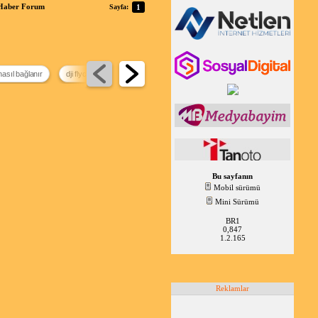
mHaber Forum
Sayfa:
1
nasıl bağlanır
dji flycart 100
mavic 4 pro fiyat
gözlüklü drone
Bu sayfanın
Mobil sürümü
Mini Sürümü
BR1
0,847
1.2.165
Reklamlar