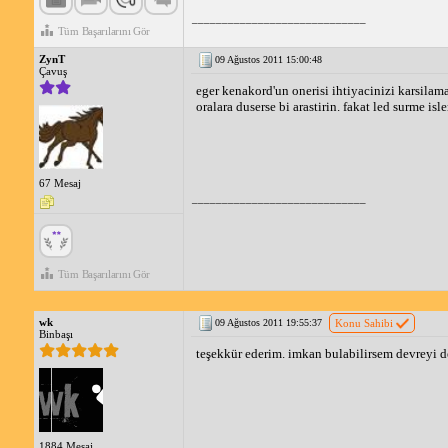
_____________________________
Tüm Başarılarını Gör
ZynT
09 Ağustos 2011 15:00:48
Çavuş
eger kenakord'un onerisi ihtiyacinizi karsilam
oralara duserse bi arastirin. fakat led surme i
67 Mesaj
_____________________________
Tüm Başarılarını Gör
wk
09 Ağustos 2011 19:55:37
Konu Sahibi
Binbaşı
teşekkür ederim. imkan bulabilirsem devreyi 
_____________________________
1884 Mesaj