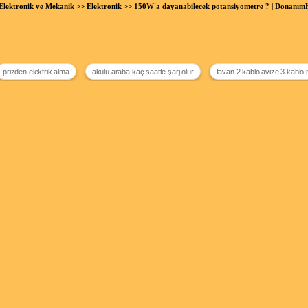
Elektronik ve Mekanik
>>
Elektronik
>> 150W'a dayanabilecek potansiyometre ? | Donanı
prizden elektrik alma
akülü araba kaç saatte şarj olur
tavan 2 kablo avize 3 kablo 