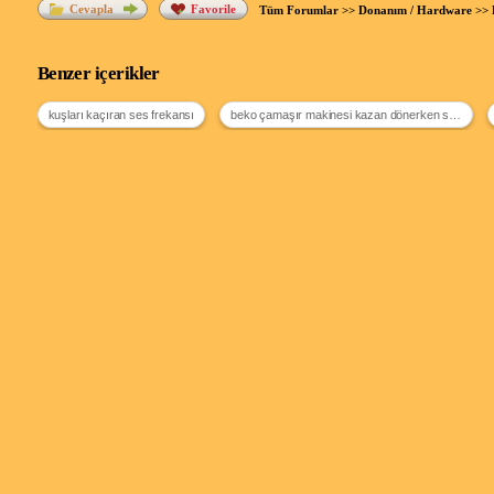
Cevapla
Favorile
Tüm Forumlar
>>
Donanım / Hardware
>>
Benzer içerikler
kuşları kaçıran ses frekansı
beko çamaşır makinesi kazan dönerken ses çıkarıyor