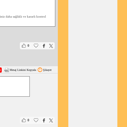
iz daha sağlıklı ve kararlı kontrol
|
|
0
Mesaj Linkini Kopyala
Şikayet
|
|
0