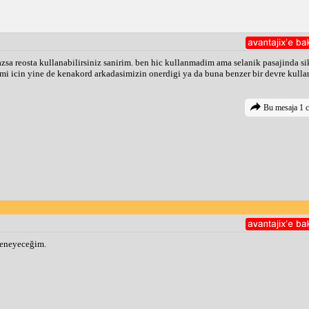
azsa reosta kullanabilirsiniz sanirim. ben hic kullanmadim ama selanik pasajinda s
slemi icin yine de kenakord arkadasimizin onerdigi ya da buna benzer bir devre kull
Bu mesaja 1 c
deneyeceğim.