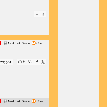
Mesaj Linkini Kopyala
Şikayet
|
|
0
evap geldi
Mesaj Linkini Kopyala
Şikayet