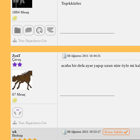
Teşekkürler.
1884 Mesaj
_____________________________
Tüm Başarılarını Gör
ZynT
08 Ağustos 2011 16:44:31
Çavuş
acaba bir defa ayar yapıp uzun süre öyle mi ka
_____________________________
67 Mesaj
Tüm Başarılarını Gör
wk
08 Ağustos 2011 19:53:17
Konu Sahibi
Binbaşı