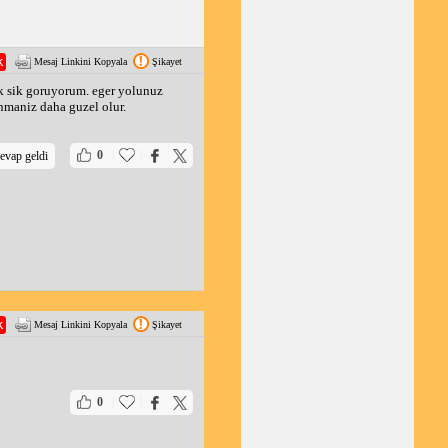
Mesaj Linkini Kopyala
Şikayet
ik sik goruyorum. eger yolunuz
anmaniz daha guzel olur.
|
|
0
evap geldi
Mesaj Linkini Kopyala
Şikayet
|
|
0