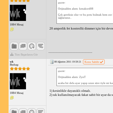
quote:
Orijinalden alıntı: kenakord08
Çok gereksiz olur ve bu potu bulmak hem zor he
sağlarsınız..
1884 Mesaj
20 amperlik fet kontrollü dimmer için bir devr
_____________________________
Tüm Başarılarını Gör
wk
08 Ağustos 2011 19:59:21
Konu Sahibi
Binbaşı
quote:
Orijinalden alıntı: ZynT
acaba bir defa ayar yapıp uzun süre öyle mi ka
1) kesinlikle dayanıklı olmalı.
1884 Mesaj
2) sık kullanılmayacak fakat sabit bir ayar da 