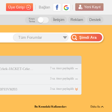
Yeni Kayıt
Üye Girişi
Bağlan
Koyu
İletişim
Reklam
Destek
Tema
Tüm Forumlar
Şimdi Ara
7 sa. önce paylaşıldı
https://www.amazon.com.tr/adidas-Erkek-JACKET-Ceket-WHITE/dp/B0DPBMQX1P
3 sa. önce paylaşıldı
3 sa. önce paylaşıldı
/B0F93VMJ93
Bu Konudaki Kullanıcılar:
Daha Az