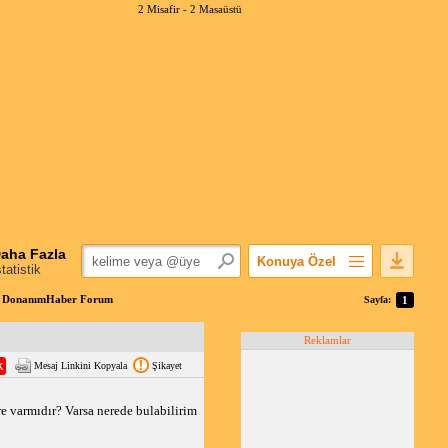
2 Misafir -
2 Masaüstü
aha Fazla
Konuya Özel
statistik
Favorilerime Ekle
 | DonanımHaber Forum
Sayfa:
1
Konuyu Açandan
Reklamlar
Popüler Mesajlar
Mesaj Linkini Kopyala
Şikayet
Linkli Mesajlar
Yazdır
 varmıdır? Varsa nerede bulabilirim
E-Posta Aboneliği
Konuyu Gizle