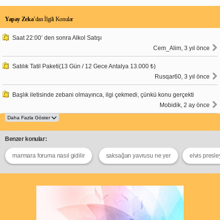
Yapay Zeka
’dan İlgili Konular
Saat 22:00’ den sonra Alkol Satışı
Cem_Alim, 3 yıl önce
Satılık Tatil Paketi(13 Gün / 12 Gece Antalya 13.000 ₺)
Rusqar60, 3 yıl önce
Başlık iletisinde zebani olmayınca, ilgi çekmedi, çünkü konu gerçekti
Mobidik, 2 ay önce
Benzer konular:
marmara foruma nasıl gidilir
saksağan yavrusu ne yer
elvis presl