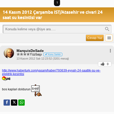
1
14 Kasım 2012 Çarşamba IST/Atasehir ve civari 24
saat su kesintisi var
Cevap Yaz
MarquisDeSade
Yüzbaşı
Konu Sahibi
13 Kasım 2012 Salı 12:23:52 (3201 mesaj)
0
http://www.haberturk.com/yasam/haber/793639-eyvah-24-saatlik-su-ve-
elektrik-kesintisi
bos kaplari doldurun