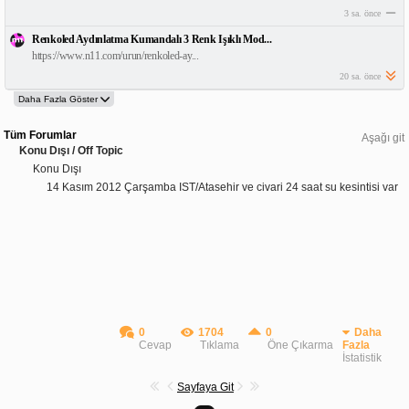
3 sa. önce
Renkoled Aydınlatma Kumandalı 3 Renk Işıklı Mod...
https://www.n11.com/urun/renkoled-ay...
20 sa. önce
Tüm Forumlar
Aşağı git
Konu Dışı / Off Topic
Konu Dışı
14 Kasım 2012 Çarşamba IST/Atasehir ve civari 24 saat su kesintisi var
0
1704
0
Daha
Cevap
Tıklama
Öne Çıkarma
Fazla
İstatistik
Sayfaya Git