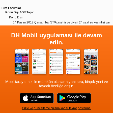
Tüm Forumlar
Konu Dışı / Off Topic
Konu Dışı
14 Kasım 2012 Çarşamba IST/Atasehir ve civari 24 saat su kesintisi var
DH Mobil uygulaması ile devam
edin.
Mobil tarayıcınız ile mümkün olanların yanı sıra, birçok yeni ve
faydalı özelliğe erişin.
Gizle ve güncelleme çıkana kadar tekrar gösterme.