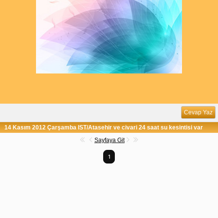
Cevap Yaz
14 Kasım 2012 Çarşamba IST/Atasehir ve civari 24 saat su kesintisi var
Sayfaya Git
1