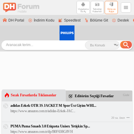
Uygulama
Teknoloji
Giriş ve
ile Aç
Haberleri
Kayıt
DH Portal
İndirim Kodu
Speedtest
Bölüme Git
Destek
Sıcak Fırsatlarda Tıklananlar
Gizle
Editörün Seçtiği Fırsatlar
adidas Erkek OTR 3S JACKET M Spor Üst Giyim WHI...
https://www.amazon.com.tr/adidas-Erkek-JAC...
20 sa. önce
PUMA Puma Smash 3.0 Etiqueta Unisex Yetişkin Sp...
https://www.amazon.com.tr/dp/B0F638G8VH