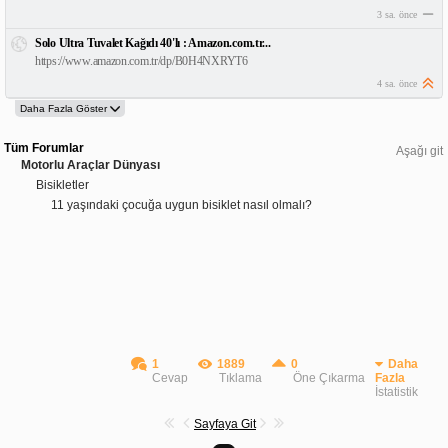
3 sa. önce
Solo Ultra Tuvalet Kağıdı 40'lı : Amazon.com.tr...
https://www.amazon.com.tr/dp/B0H4NXRYT6
4 sa. önce
Tüm Forumlar
Aşağı git
Motorlu Araçlar Dünyası
Bisikletler
11 yaşındaki çocuğa uygun bisiklet nasıl olmalı?
1
1889
0
Daha
Cevap
Tıklama
Öne Çıkarma
Fazla
İstatistik
Sayfaya Git