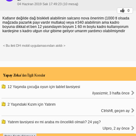
04 Haziran 2019 Salı 17:49:23 (10 mesaj)
0
Katlanır değilde dağ bisikleti alabilirsin salcano nova öneririm (1000 tl olsada
mağzada pazarlık payı vardır mutlaka) veya rr340 alabilirsin ama kadro
boyuna dikkat et ben 12 yasındayım boyum 1 60 m boylu kadro kullanıyorum
kardeşine s kadro utgun olur gibime geliyor umarım yardımcı olabilmişmdir
< Bu ileti DH mobil uygulamasından atıldı >
Yapay Zeka
’dan İlgili Konular
12 Yaşında çocuğa oyun için tablet tavsiyesi
ilyasizmir, 3 hafta önce
2 Yaşındaki Kızım için Yatırım
Ctrlshft, geçen ay
Yatırım tavsiyesi ev mi araba mı öncelikli olmalı? 24 yaş?
Ulpro, 2 ay önce