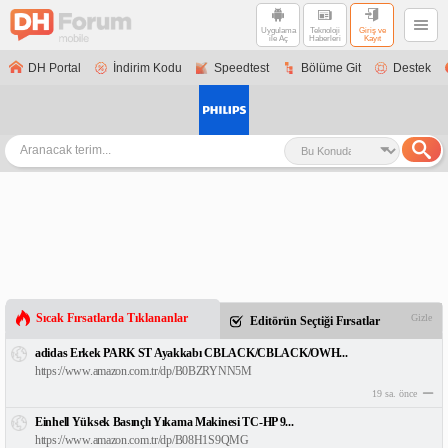
Uygulama
Teknoloji
Giriş ve
ile Aç
Haberleri
Kayıt
DH Portal
İndirim Kodu
Speedtest
Bölüme Git
Destek
Sıcak Fırsatlarda Tıklananlar
Gizle
Editörün Seçtiği Fırsatlar
adidas Erkek PARK ST Ayakkabı CBLACK/CBLACK/OWH...
https://www.amazon.com.tr/dp/B0BZRYNN5M
19 sa. önce
Einhell Yüksek Basınçlı Yıkama Makinesi TC-HP 9...
https://www.amazon.com.tr/dp/B08H1S9QMG