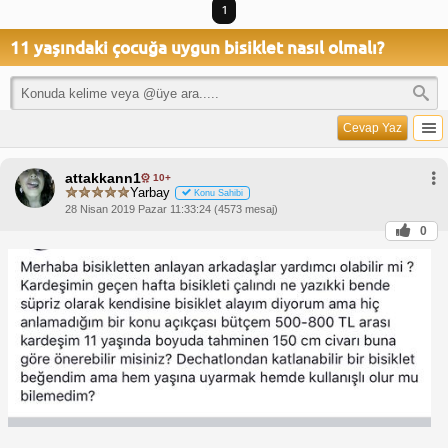
1
11 yaşındaki çocuğa uygun bisiklet nasıl olmalı?
Cevap Yaz
attakkann1
10+
Yarbay
Konu Sahibi
28 Nisan 2019 Pazar 11:33:24 (4573 mesaj)
0