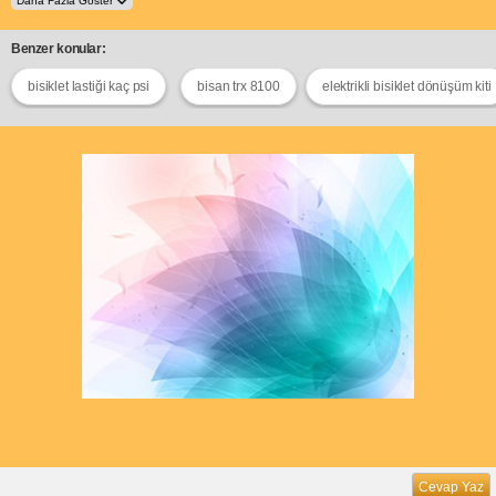
Benzer konular:
bisiklet lastiği kaç psi
bisan trx 8100
elektrikli bisiklet dönüşüm kiti
Cevap Yaz