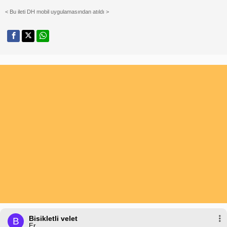
< Bu ileti DH mobil uygulamasından atıldı >
Bisikletli velet
B
Er