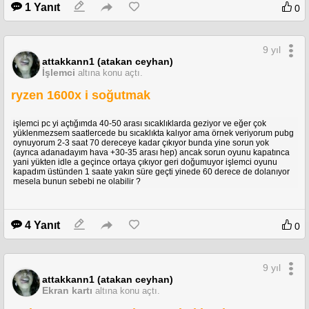
1 Yanıt
0
9 yıl
attakkann1 (atakan ceyhan)
İşlemci
altına konu açtı.
ryzen 1600x i soğutmak
işlemci pc yi açtığımda 40-50 arası sıcaklıklarda geziyor ve eğer çok
yüklenmezsem saatlercede bu sıcaklıkta kalıyor ama örnek veriyorum pubg
oynuyorum 2-3 saat 70 dereceye kadar çıkıyor bunda yine sorun yok
(ayrıca adanadayım hava +30-35 arası hep) ancak sorun oyunu kapatınca
yani yükten idle a geçince ortaya çıkıyor geri doğumuyor işlemci oyunu
kapadım üstünden 1 saate yakın süre geçti yinede 60 derece de dolanıyor
mesela bunun sebebi ne olabilir ?
4 Yanıt
0
9 yıl
attakkann1 (atakan ceyhan)
Ekran kartı
altına konu açtı.