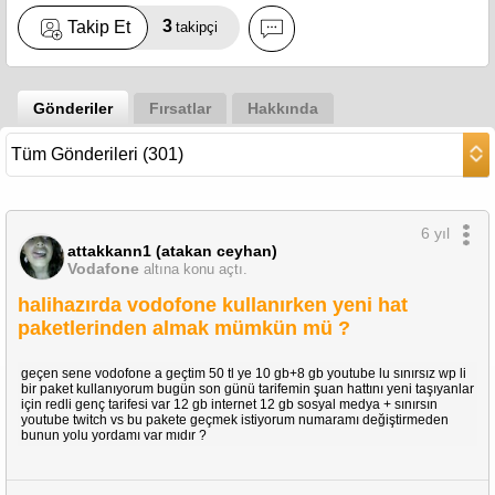
3
Takip Et
takipçi
Gönderiler
Fırsatlar
Hakkında
6 yıl
attakkann1 (atakan ceyhan)
Vodafone
altına konu açtı.
halihazırda vodofone kullanırken yeni hat
paketlerinden almak mümkün mü ?
geçen sene vodofone a geçtim 50 tl ye 10 gb+8 gb youtube lu sınırsız wp li
bir paket kullanıyorum bugün son günü tarifemin şuan hattını yeni taşıyanlar
için redli genç tarifesi var 12 gb internet 12 gb sosyal medya + sınırsın
youtube twitch vs bu pakete geçmek istiyorum numaramı değiştirmeden
bunun yolu yordamı var mıdır ?