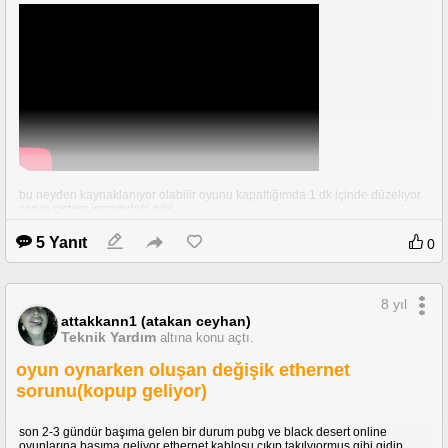
bu neyden kaynaklanıyor olabilir oyunu kapattığımda 1 dk içinde düzeliyor
sorun sistem imzamdaki gibi
5 Yanıt
0
8 yıl
attakkann1 (atakan ceyhan)
Teknik Yardım
altına konu açtı.
oyun oynarken oluşan değişik ethernet
sorunu(kopup geliyor)
son 2-3 gündür başıma gelen bir durum pubg ve black desert online
oyunlarına başıma geliyor ethernet kablosu çıkıp takılyıormuş gibi gidip