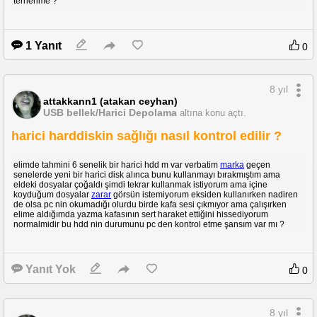
terrierime ?
1 Yanıt
0
8 yıl
attakkann1 (atakan ceyhan)
USB bellek/Harici Depolama
altına konu açtı.
harici harddiskin sağlığı nasıl kontrol edilir ?
elimde tahmini 6 senelik bir harici hdd m var verbatim
marka
geçen
senelerde yeni bir harici disk alınca bunu kullanmayı bırakmıştım ama
eldeki dosyalar çoğaldı şimdi tekrar kullanmak istiyorum ama içine
koyduğum dosyalar
zarar
görsün istemiyorum eksiden kullanırken nadiren
de olsa pc nin okumadığı olurdu birde kafa sesi çıkmıyor ama çalışırken
elime aldığımda yazma kafasının sert haraket ettiğini hissediyorum
normalmidir bu hdd nin durumunu pc den kontrol etme şansım var mı ?
Yanıt Yok
0
8 yıl