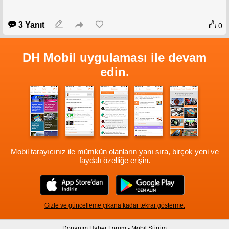
3 Yanıt
0
DH Mobil uygulaması ile devam
edin.
Mobil tarayıcınız ile mümkün olanların yanı sıra, birçok yeni ve
faydalı özelliğe erişin.
Gizle ve güncelleme çıkana kadar tekrar gösterme.
Donanım Haber Forum - Mobil Sürüm