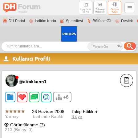
Uygulama
Teknoloji
Giriş ve
ile Aç
Haberleri
Kayıt
DH Portal
İndirim Kodu
Speedtest
Bölüme Git
Destek
Kullanıcı Profili
@attakkann1
+6
26 Haziran 2008
Takip Ettikleri
Yarbay
Tarihinde Katıldı
3 üye
Görüntülenme (
?
)
213 (Bu ay: 0)