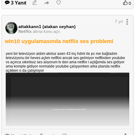
3 Yanıt
0
7 yıl
attakkann1 (atakan ceyhan)
Netflix
altına konu açtı.
win10 uygulamasında netflix ses problemi
yeni bir televizyon aldım akılsız axen 43 inç hdmi ile pc me bağladım
televizyonu bir heves açtım netflixi ancak ses gelmiyor netflixden youtube
vs açınca sıkıntısız ses alıyorum tv den ama netflix i açtığımda ses gidiyor
ama komple gidiyor normalde youtube çalışıyorken arka planda netflix
açıkken o da çalışmıyor