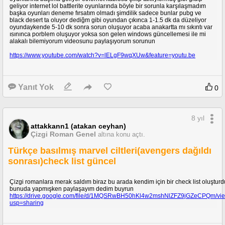
geliyor internet lol battlerite oyunlarında böyle bir sorunla karşılaşmadım
başka oyunları deneme fırsatım olmadı şimdilik sadece bunlar pubg ve
black desert ta oluyor dediğm gibi oyundan çıkınca 1-1.5 dk da düzeliyor
oyundaykende 5-10 dk sonra sorun oluşuyor acaba anakartta mı sıkıntı var
ısınınca porblem oluşuyor yoksa son gelen windows güncellemesi ile mi
alakalı bilemiyorum videosunu paylaşıyorum sorunun
https://www.youtube.com/watch?v=lELgF9wqXUw&feature=youtu.be
Yanıt Yok
0
8 yıl
attakkann1 (atakan ceyhan)
Çizgi Roman Genel
altına konu açtı.
Türkçe basılmış marvel ciltleri(avengers dağıldı
sonrası)check list güncel
Çizgi romanlara merak saldım biraz bu arada kendim için bir check list oluştur
bunuda yapmışken paylaşayım dedim buyrun
https://drive.google.com/file/d/1MQSRwBH50hKl4w2mshNlZFZ9jGZeCPQm/vi
usp=sharing