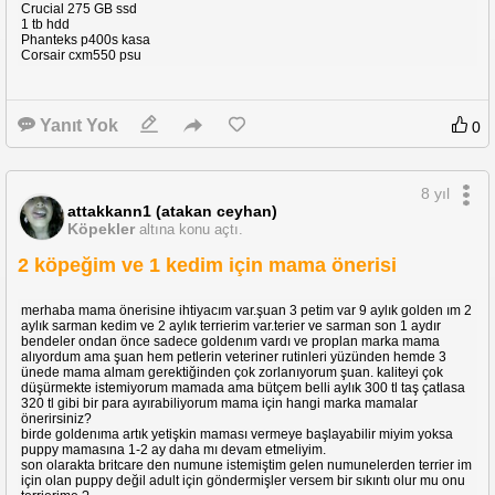
Crucial 275 GB ssd
1 tb hdd
Phanteks p400s kasa
Corsair cxm550 psu
Yanıt Yok
0
8 yıl
attakkann1 (atakan ceyhan)
Köpekler
altına konu açtı.
2 köpeğim ve 1 kedim için mama önerisi
merhaba mama önerisine ihtiyacım var.şuan 3 petim var 9 aylık golden ım 2
aylık sarman kedim ve 2 aylık terrierim var.terier ve sarman son 1 aydır
bendeler ondan önce sadece goldenım vardı ve proplan marka mama
alıyordum ama şuan hem petlerin veteriner rutinleri yüzünden hemde 3
ünede mama almam gerektiğinden çok zorlanıyorum şuan. kaliteyi çok
düşürmekte istemiyorum mamada ama bütçem belli aylık 300 tl taş çatlasa
320 tl gibi bir para ayırabiliyorum mama için hangi marka mamalar
önerirsiniz?
birde goldenıma artık yetişkin maması vermeye başlayabilir miyim yoksa
puppy mamasına 1-2 ay daha mı devam etmeliyim.
son olarakta britcare den numune istemiştim gelen numunelerden terrier im
için olan puppy değil adult için göndermişler versem bir sıkıntı olur mu onu