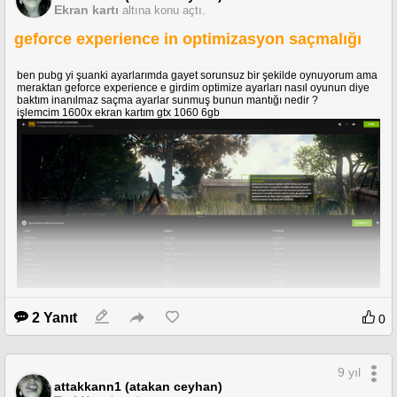
Ekran kartı
altına konu açtı.
geforce experience in optimizasyon saçmalığı
ben pubg yi şuanki ayarlarımda gayet sorunsuz bir şekilde oynuyorum ama
meraktan geforce experience e girdim optimize ayarları nasıl oyunun diye
baktım inanılmaz saçma ayarlar sunmuş bunun mantığı nedir ?
işlemcim 1600x ekran kartım gtx 1060 6gb
2 Yanıt
0
9 yıl
attakkann1 (atakan ceyhan)