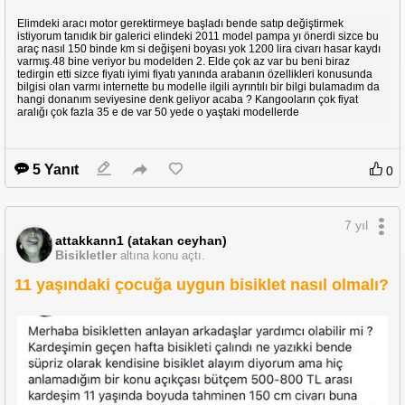
Elimdeki aracı motor gerektirmeye başladı bende satıp değiştirmek
istiyorum tanıdık bir galerici elindeki 2011 model pampa yı önerdi sizce bu
araç nasıl 150 binde km si değişeni boyası yok 1200 lira civarı hasar kaydı
varmış.48 bine veriyor bu modelden 2. Elde çok az var bu beni biraz
tedirgin etti sizce fiyatı iyimi fiyatı yanında arabanın özellikleri konusunda
bilgisi olan varmı internette bu modelle ilgili ayrıntılı bir bilgi bulamadım da
hangi donanım seviyesine denk geliyor acaba ? Kangooların çok fiyat
aralığı çok fazla 35 e de var 50 yede o yaştaki modellerde
5 Yanıt
0
7 yıl
attakkann1 (atakan ceyhan)
Bisikletler
altına konu açtı.
11 yaşındaki çocuğa uygun bisiklet nasıl olmalı?