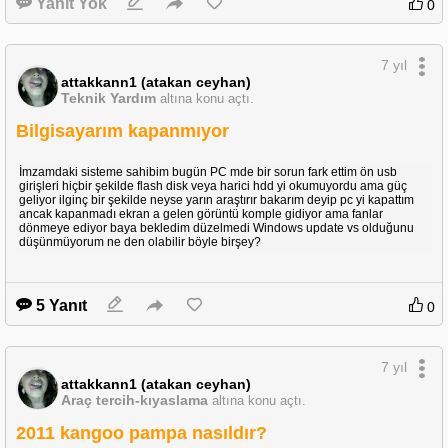
Yanıt Yok
0
böyle bir hata veriyor netflixi kapattığımda düzeliyor bu sorunu nasıl
7 yıl
çözebilirim ?
attakkann1 (atakan ceyhan)
Teknik Yardım
altına konu açtı.
Bilgisayarım kapanmıyor
İmzamdaki sisteme sahibim bugün PC mde bir sorun fark ettim ön usb
girişleri hiçbir şekilde flash disk veya harici hdd yi okumuyordu ama güç
geliyor ilginç bir şekilde neyse yarın araştırır bakarım deyip pc yi kapattım
ancak kapanmadı ekran a gelen görüntü komple gidiyor ama fanlar
dönmeye ediyor baya bekledim düzelmedi Windows update vs olduğunu
düşünmüyorum ne den olabilir böyle birşey?
5 Yanıt
0
7 yıl
attakkann1 (atakan ceyhan)
Araç tercih-kıyaslama
altına konu açtı.
2011 kangoo pampa nasıldır?