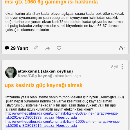
msi gtx 1060 6g gamingx ısı hakkında
ekran kartını alalı 2 ay kadar oluyor açıkçası şuana kadar pek yüke sokucak
bir oyun oynamamıştım şuan pubg aldım oynuyorum hwinfodan sıcaklık
değerlerine bakıyorum ekran kartı 75 derecelere kadar çıkıyor bu ısı normal
mi pubg bukadar zorluyormudur sanki biryerlerde en fazla 66-67 derece
çalıştığını okumuştum kartın.
29 Yanıt
1
9 yıl
attakkann1 (atakan ceyhan)
Kasa/Güç kaynağı
altına konu açtı.
ups kesintiz güç kaynağı almak
imzamda yazılı olan isteme sahibim(mobildekiler için ryzen 1600x-gtx1060)
şuan hepsi buradada indirim de var ve kesintisiz güç kaynağı almak
istiyorum bu sisteme nekadarlık bir ups lazım daha yüksek va lı bir ups
alırsam daha uzun kullanabilir miyim elektirik kesikken?
http://www.hepsiburada.com/tuncmatik-lite-ii-850va-line-interactive-ups-
tsk5201-p-BD800183?magaza=Hepsiburada
http://www.hepsiburada.com/tuncmatik-lite-ii-1000va-line-interactive-ups-
tsk5208-p-BD801891?magaza=Hepsiburada