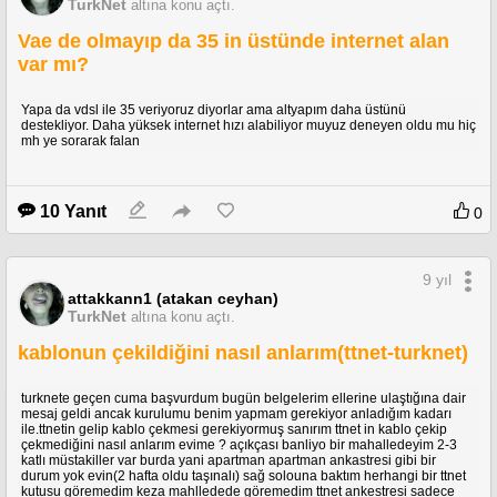
TurkNet
altına konu açtı.
Vae de olmayıp da 35 in üstünde internet alan
var mı?
Yapa da vdsl ile 35 veriyoruz diyorlar ama altyapım daha üstünü
destekliyor. Daha yüksek internet hızı alabiliyor muyuz deneyen oldu mu hiç
mh ye sorarak falan
10 Yanıt
0
9 yıl
attakkann1 (atakan ceyhan)
TurkNet
altına konu açtı.
kablonun çekildiğini nasıl anlarım(ttnet-turknet)
turknete geçen cuma başvurdum bugün belgelerim ellerine ulaştığına dair
mesaj geldi ancak kurulumu benim yapmam gerekiyor anladığım kadarı
ile.ttnetin gelip kablo çekmesi gerekiyormuş sanırım ttnet in kablo çekip
çekmediğini nasıl anlarım evime ? açıkçası banliyo bir mahalledeyim 2-3
katlı müstakiller var burda yani apartman apartman ankastresi gibi bir
durum yok evin(2 hafta oldu taşınalı) sağ solouna baktım herhangi bir ttnet
kutusu göremedim keza mahlledede göremedim ttnet ankestresi sadece