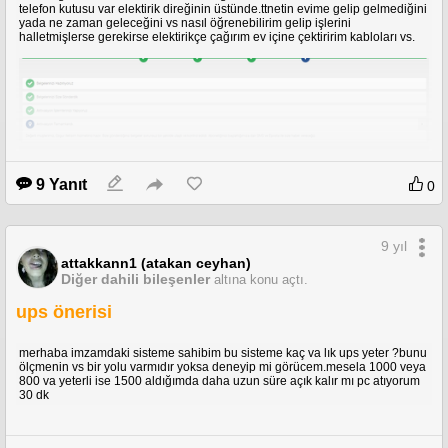
telefon kutusu var elektirik direğinin üstünde.ttnetin evime gelip gelmediğini
yada ne zaman geleceğini vs nasıl öğrenebilirim gelip işlerini
halletmişlerse gerekirse elektirikçe çağırım ev içine çektiririm kabloları vs.
9 Yanıt
0
ve bu konuda bilgi almak için türknet müşteri hizmetlerine hiç bir şekilde
bağlanamıyorum yeni telefon sistemleri sağolsun masabaşından
verebilecekleri bir cevap için 2 gün beklememi istiyorlar
9 yıl
attakkann1 (atakan ceyhan)
Diğer dahili bileşenler
altına konu açtı.
ups önerisi
merhaba imzamdaki sisteme sahibim bu sisteme kaç va lık ups yeter ?bunu
ölçmenin vs bir yolu varmıdır yoksa deneyip mi görücem.mesela 1000 veya
800 va yeterli ise 1500 aldığımda daha uzun süre açık kalır mı pc atıyorum
30 dk