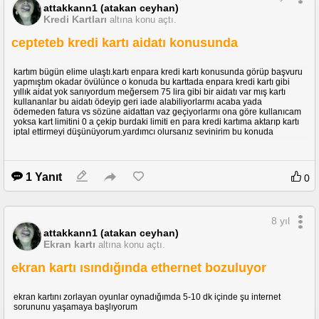
attakkann1 (atakan ceyhan)
Kredi Kartları
altına konu açtı.
cepteteb kredi kartı aidatı konusunda
kartım bügün elime ulaştı.kartı enpara kredi kartı konusunda görüp başvuru
yapmıştım okadar övülünce o konuda bu karttada enpara kredi kartı gibi
yıllık aidat yok sanıyordum meğersem 75 lira gibi bir aidatı var mış kartı
kullananlar bu aidatı ödeyip geri iade alabiliyorlarmı acaba yada
ödemeden fatura vs sözüne aidattan vaz geçiyorlarmı ona göre kullanıcam
yoksa kart limitini 0 a çekip burdaki limiti en para kredi kartıma aktarıp kartı
iptal ettirmeyi düşünüyorum.yardımcı olursanız sevinirim bu konuda
1 Yanıt
0
8 yıl
attakkann1 (atakan ceyhan)
Ekran kartı
altına konu açtı.
ekran kartı ısındığında ethernet bozuluyor
ekran kartını zorlayan oyunlar oynadığımda 5-10 dk içinde şu internet
sorununu yaşamaya başlıyorum