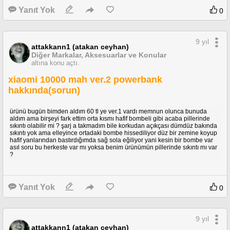
Yanıt Yok
0
9 yıl
attakkann1 (atakan ceyhan)
Diğer Markalar, Aksesuarlar ve Konular
altına konu açtı.
xiaomi 10000 mah ver.2 powerbank
hakkında(sorun)
ürünü bugün bimden aldım 60 tl ye ver.1 vardı memnun olunca bunuda
aldım ama birşeyi fark ettim orta kısmı hafif bombeli gibi acaba pillerinde
sıkıntı olabilir mi ? şarj a takmadım bile korkudan açıkçası dümdüz bakında
sıkıntı yok ama elleyince ortadaki bombe hissediliyor düz bir zemine koyup
hafif yanlarından bastırdığımda sağ sola eğiliyor yani kesin bir bombe var
asıl soru bu herkeste var mı yoksa benim ürünümün pillerinde sıkıntı mı var
?
Yanıt Yok
0
9 yıl
attakkann1 (atakan ceyhan)