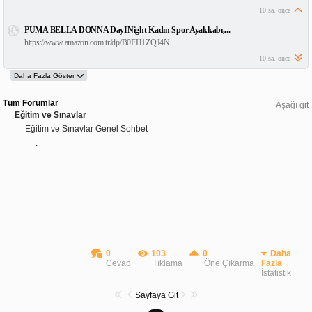
10 sa. önce
PUMA BELLA DONNA DayINight Kadın Spor Ayakkabı,...
https://www.amazon.com.tr/dp/B0FH1ZQJ4N
10 sa. önce
Tüm Forumlar
Aşağı git
Eğitim ve Sınavlar
Eğitim ve Sınavlar Genel Sohbet
.
0
103
0
Daha
Cevap
Tıklama
Öne Çıkarma
Fazla
İstatistik
Sayfaya Git