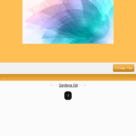
Cevap Yaz
.
Sayfaya Git
1