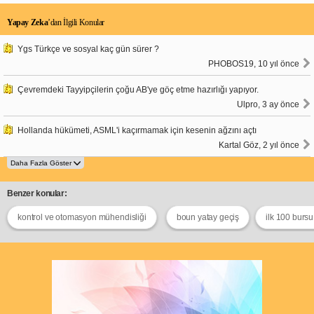
Yapay Zeka
’dan İlgili Konular
Ygs Türkçe ve sosyal kaç gün sürer ?
PHOBOS19, 10 yıl önce
Çevremdeki Tayyipçilerin çoğu AB'ye göç etme hazırlığı yapıyor.
Ulpro, 3 ay önce
Hollanda hükümeti, ASML'i kaçırmamak için kesenin ağzını açtı
Kartal Göz, 2 yıl önce
Benzer konular:
kontrol ve otomasyon mühendisliği
boun yatay geçiş
ilk 100 burs