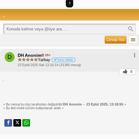
1
.
Cevap Yaz
DH Anonim
20+
D
Yarbay
Konu Sahibi
23 Eylül 2025 Salı 13:16:14 (31380 mesaj)
0
.
< Bu mesaj bu kişi tarafından değiştirildi
DH Anonim
--
23 Eylül 2025; 13:18:55
>
< Bu ileti mobil sürüm kullanılarak atıldı >