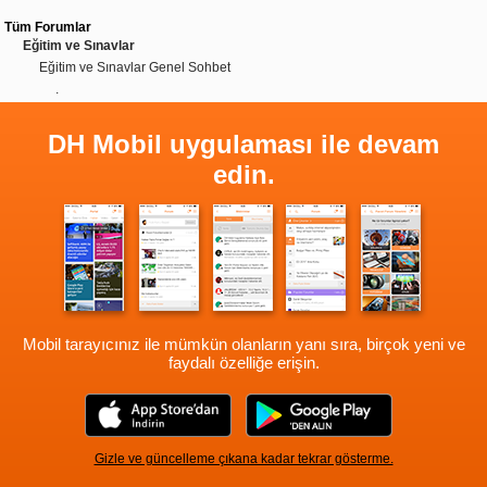
Tüm Forumlar
Eğitim ve Sınavlar
Eğitim ve Sınavlar Genel Sohbet
.
DH Mobil uygulaması ile devam
edin.
Mobil tarayıcınız ile mümkün olanların yanı sıra, birçok yeni ve
faydalı özelliğe erişin.
Gizle ve güncelleme çıkana kadar tekrar gösterme.