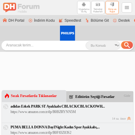
Uygulama
Teknoloji
Giriş ve
ile Aç
Haberleri
Kayıt
DH Portal
İndirim Kodu
Speedtest
Bölüme Git
Destek
Sıcak Fırsatlarda Tıklananlar
Gizle
Editörün Seçtiği Fırsatlar
adidas Erkek PARK ST Ayakkabı CBLACK/CBLACK/OWH...
https://www.amazon.com.tr/dp/B0BZRYNN5M
14 sa. önce
PUMA BELLA DONNA DayINight Kadın Spor Ayakkabı,...
https://www.amazon.com.tr/dp/B0F83Z83S2