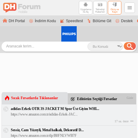
Uygulama
Teknoloji
Giriş ve
ile Aç
Haberleri
Kayıt
DH Portal
İndirim Kodu
Speedtest
Bölüme Git
Destek
Sıcak Fırsatlarda Tıklananlar
Gizle
Editörün Seçtiği Fırsatlar
adidas Erkek OTR 3S JACKET M Spor Üst Giyim WHI...
https://www.amazon.com.tr/adidas-Erkek-JAC...
17 sa. önce
Sessiz, Cam Yüzeyli, Metal halkalı, Dekoratif D...
https://www.amazon.com.tr/dp/B0FNLVWB7F