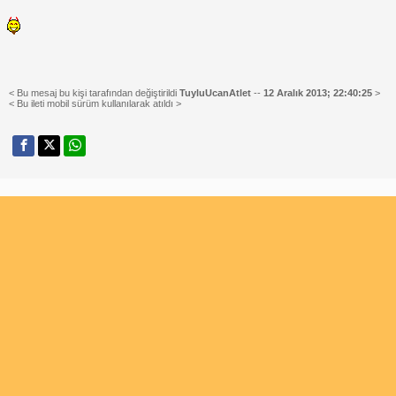
< Bu mesaj bu kişi tarafından değiştirildi
TuyluUcanAtlet
--
12 Aralık 2013; 22:40:25
>
< Bu ileti mobil sürüm kullanılarak atıldı >