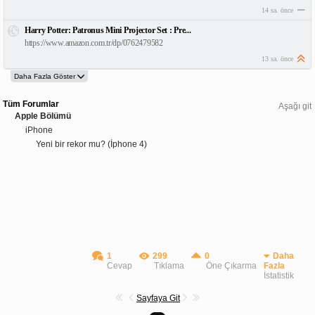
14 sa. önce
Harry Potter: Patronus Mini Projector Set : Pre...
https://www.amazon.com.tr/dp/0762479582
13 sa. önce
Tüm Forumlar
Aşağı git
Apple Bölümü
iPhone
Yeni bir rekor mu? (İphone 4)
1
299
0
Daha
Cevap
Tıklama
Öne Çıkarma
Fazla
İstatistik
Sayfaya Git