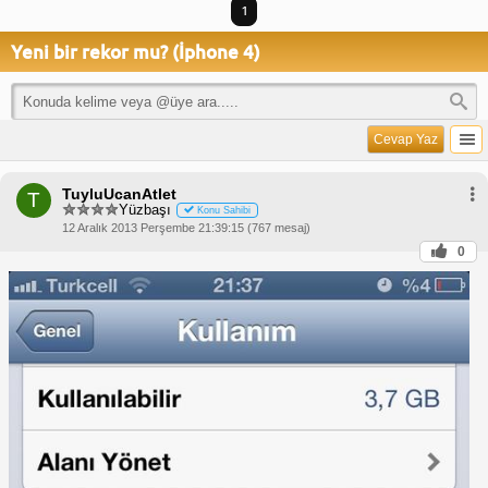
1
Yeni bir rekor mu? (İphone 4)
Cevap Yaz
TuyluUcanAtlet
T
Yüzbaşı
Konu Sahibi
12 Aralık 2013 Perşembe 21:39:15 (767 mesaj)
0