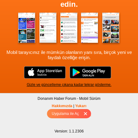
edin.
Mobil tarayıcınız ile mümkün olanların yanı sıra, birçok yeni ve
faydalı özelliğe erişin.
Gizle ve güncelleme çıkana kadar tekrar gösterme.
Donanım Haber Forum - Mobil Sürüm
Hakkımızda
|
Yukarı
Uygulama ile Aç
Tam sürüm için Tıklayınız
Version: 1.1.2306