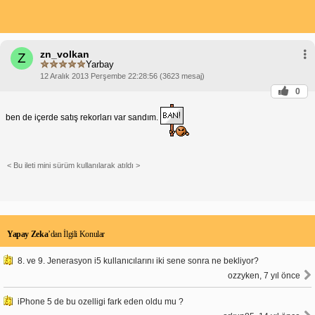
zn_volkan
Z
Yarbay
12 Aralık 2013 Perşembe 22:28:56 (3623 mesaj)
0
ben de içerde satış rekorları var sandım.
< Bu ileti mini sürüm kullanılarak atıldı >
Yapay Zeka
’dan İlgili Konular
8. ve 9. Jenerasyon i5 kullanıcılarını iki sene sonra ne bekliyor?
ozzyken, 7 yıl önce
iPhone 5 de bu ozelligi fark eden oldu mu ?