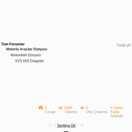
Tüm Forumlar
Aşağı git
Motorlu Araçlar Dünyası
Motosiklet Dünyası
XVS 650 Dragstar
2
1260
0
Daha
Cevap
Tıklama
Öne Çıkarma
Fazla
İstatistik
Sayfaya Git