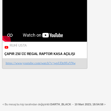
RUHİ USTA
youtube
ÇAPIR 250 CC REGAL RAPTOR KASA AÇILIŞI
https://www.youtube.com/watch?v=wpUDz9FaYNw
< Bu mesaj bu kişi tarafından değiştirildi
DARTH_BLACK
--
10 Mart 2023; 18:54:58
>