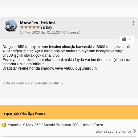
Mand1ra_Hekimi
Yarbay
14 Mart 2023 Salı 01:11:20 (4340 mesaj)
0
Dragstar 650 deneyimleme fırsatım olmuştu kawasaki vn800ü de eş zamanlı
kullandığım için açıkçası daha boş bir motora biniyorum hissiyatı vermişti
vn800 işçilik olarak çok daha iyiydi
Evveliyatı belli kulüp motorlarına bakmakta fayda var km önemli değil bu tarz
motorlar uzun ömürlüdür
Dragstar yerine honda shadow veya vn800 düşünürdüm
< Bu ileti mobil sürüm kullanılarak atıldı >
Yapay Zeka
’dan İlgili Konular
Yamaha X-Max 250 / Suzuki Burgman 200 / Honda Forza
afanesavo, 9 yıl önce