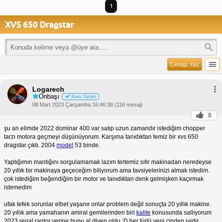
1
XVS 650 Dragstar
Cevap Yaz
Logarech
Onbaşı
Konu Sahibi
08 Mart 2023 Çarşamba 16:46:38 (116 mesaj)
0
şu an elimde 2022 dominar 400 var satıp uzun zamandır istediğim chopper
tarzı motora geçmeyi düşünüyorum. Karşıma tanıdıktan temiz bir xvs 650
dragstar çıktı. 2004
model
53 binde.
Yaptığımın mantığını sorgulamamak lazım tertemiz sıfır makinadan neredeyse
20 yıllık bir makinaya geçeceğim biliyorum ama tavsiyelerinizi almak istedim.
çok istediğim beğendiğim bir motor ve tanıdıktan denk gelmişken kaçırmak
istemedim
ufak tefek sorunlar elbet yaşanır onlar problem değil sonuçta 20 yıllık makine.
20 yıllık ama yamahanın amiral gemilerinden biri
kalite
konusunda sallıyorum
2023 regal raptor yerine bunu al diyen oldu :D her türlü yeni çinden iyidir