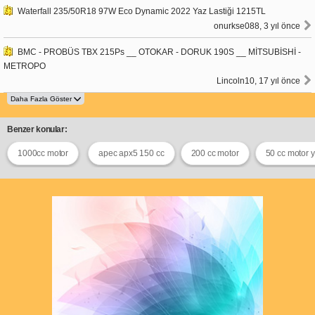
Waterfall 235/50R18 97W Eco Dynamic 2022 Yaz Lastiği 1215TL
onurkse088, 3 yıl önce
BMC - PROBÜS TBX 215Ps __ OTOKAR - DORUK 190S __ MİTSUBİSHİ -
METROPO
Lincoln10, 17 yıl önce
Benzer konular:
1000cc motor
apec apx5 150 cc
200 cc motor
50 cc motor 