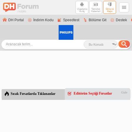
Uygulama
Teknoloji
Giriş ve
ile Aç
Haberleri
Kayıt
DH Portal
İndirim Kodu
Speedtest
Bölüme Git
Destek
Gizle
Editörün Seçtiği Fırsatlar
Sıcak Fırsatlarda Tıklananlar