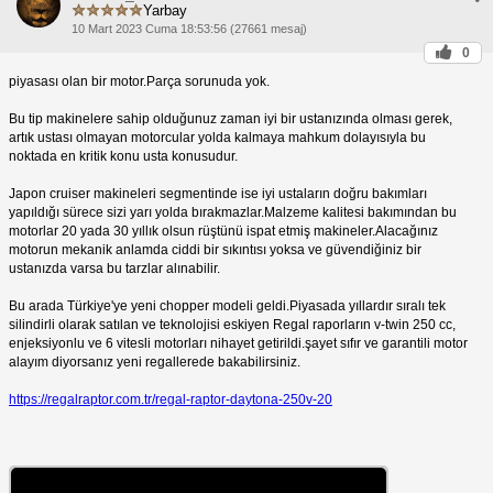
Yarbay
10 Mart 2023 Cuma 18:53:56 (27661 mesaj)
0
piyasası olan bir motor.Parça sorunuda yok.
Bu tip makinelere sahip olduğunuz zaman iyi bir ustanızında olması gerek,
artık ustası olmayan motorcular yolda kalmaya mahkum dolayısıyla bu
noktada en kritik konu usta konusudur.
Japon cruiser makineleri segmentinde ise iyi ustaların doğru bakımları
yapıldığı sürece sizi yarı yolda bırakmazlar.Malzeme kalitesi bakımından bu
motorlar 20 yada 30 yıllık olsun rüştünü ispat etmiş makineler.Alacağınız
motorun mekanik anlamda ciddi bir sıkıntısı yoksa ve güvendiğiniz bir
ustanızda varsa bu tarzlar alınabilir.
Bu arada Türkiye'ye yeni chopper modeli geldi.Piyasada yıllardır sıralı tek
silindirli olarak satılan ve teknolojisi eskiyen Regal raporların v-twin 250 cc,
enjeksiyonlu ve 6 vitesli motorları nihayet getirildi.şayet sıfır ve garantili motor
alayım diyorsanız yeni regallerede bakabilirsiniz.
https://regalraptor.com.tr/regal-raptor-daytona-250v-20