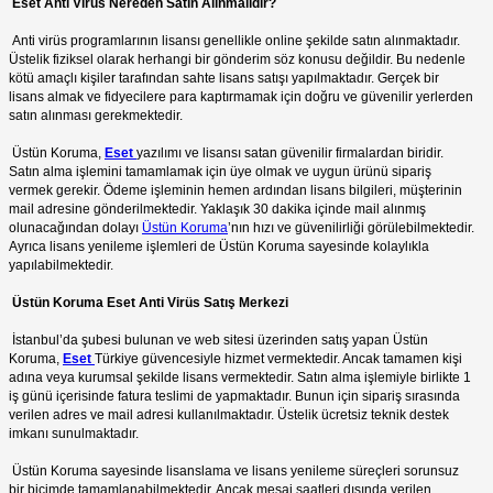
Eset Anti Virüs Nereden Satın Alınmalıdır?
Anti virüs programlarının lisansı genellikle online şekilde satın alınmaktadır.
Üstelik fiziksel olarak herhangi bir gönderim söz konusu değildir. Bu nedenle
kötü amaçlı kişiler tarafından sahte lisans satışı yapılmaktadır. Gerçek bir
lisans almak ve fidyecilere para kaptırmamak için doğru ve güvenilir yerlerden
satın alınması gerekmektedir.
Üstün Koruma,
Eset
yazılımı ve lisansı satan güvenilir firmalardan biridir.
Satın alma işlemini tamamlamak için üye olmak ve uygun ürünü sipariş
vermek gerekir. Ödeme işleminin hemen ardından lisans bilgileri, müşterinin
mail adresine gönderilmektedir. Yaklaşık 30 dakika içinde mail alınmış
olunacağından dolayı
Üstün Koruma
’nın hızı ve güvenilirliği görülebilmektedir.
Ayrıca lisans yenileme işlemleri de Üstün Koruma sayesinde kolaylıkla
yapılabilmektedir.
Üstün Koruma Eset Anti Virüs Satış Merkezi
İstanbul’da şubesi bulunan ve web sitesi üzerinden satış yapan Üstün
Koruma,
Eset
Türkiye güvencesiyle hizmet vermektedir. Ancak tamamen kişi
adına veya kurumsal şekilde lisans vermektedir. Satın alma işlemiyle birlikte 1
iş günü içerisinde fatura teslimi de yapmaktadır. Bunun için sipariş sırasında
verilen adres ve mail adresi kullanılmaktadır. Üstelik ücretsiz teknik destek
imkanı sunulmaktadır.
Üstün Koruma sayesinde lisanslama ve lisans yenileme süreçleri sorunsuz
bir biçimde tamamlanabilmektedir. Ancak mesai saatleri dışında verilen