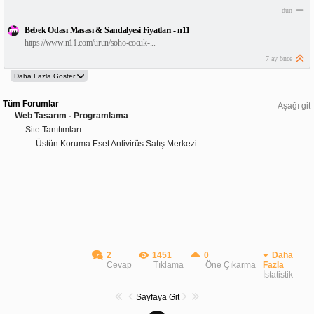
dün
Bebek Odası Masası & Sandalyesi Fiyatları - n11
https://www.n11.com/urun/soho-cocuk-...
7 ay önce
Tüm Forumlar
Aşağı git
Web Tasarım - Programlama
Site Tanıtımları
Üstün Koruma Eset Antivirüs Satış Merkezi
2
1451
0
Daha
Cevap
Tıklama
Öne Çıkarma
Fazla
İstatistik
Sayfaya Git