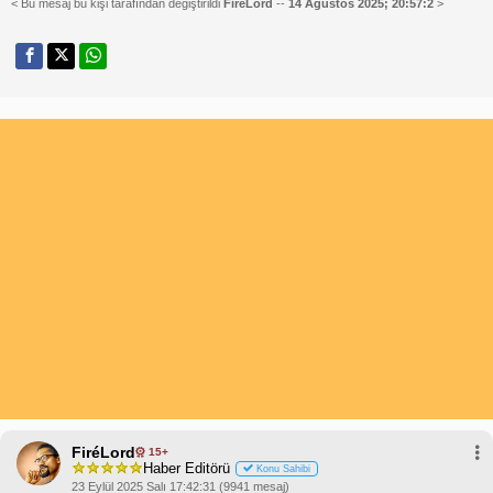
< Bu mesaj bu kişi tarafından değiştirildi
FiréLord
--
14 Ağustos 2025; 20:57:2
>
FiréLord
15+
Haber Editörü
Konu Sahibi
23 Eylül 2025 Salı 17:42:31 (9941 mesaj)