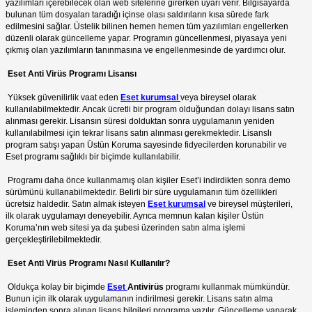
yazılımları içerebilecek olan web sitelerine girerken uyarı verir. Bilgisayarda
bulunan tüm dosyaları taradığı içinse olası saldırıların kısa sürede fark
edilmesini sağlar. Üstelik bilinen hemen hemen tüm yazılımları engellerken
düzenli olarak güncelleme yapar. Programın güncellenmesi, piyasaya yeni
çıkmış olan yazılımların tanınmasına ve engellenmesinde de yardımcı olur.
Eset Anti Virüs Programı Lisansı
Yüksek güvenilirlik vaat eden
Eset kurumsal
veya bireysel olarak
kullanılabilmektedir. Ancak ücretli bir program olduğundan dolayı lisans satın
alınması gerekir. Lisansın süresi dolduktan sonra uygulamanın yeniden
kullanılabilmesi için tekrar lisans satın alınması gerekmektedir. Lisanslı
program satışı yapan Üstün Koruma sayesinde fidyecilerden korunabilir ve
Eset programı sağlıklı bir biçimde kullanılabilir.
Programı daha önce kullanmamış olan kişiler Eset’i indirdikten sonra demo
sürümünü kullanabilmektedir. Belirli bir süre uygulamanın tüm özellikleri
ücretsiz haldedir. Satın almak isteyen
Eset kurumsal
ve bireysel müşterileri,
ilk olarak uygulamayı deneyebilir. Ayrıca memnun kalan kişiler Üstün
Koruma’nın web sitesi ya da şubesi üzerinden satın alma işlemi
gerçekleştirilebilmektedir.
Eset Anti Virüs Programı Nasıl Kullanılır?
Oldukça kolay bir biçimde
Eset
Antivirüs
programı kullanmak mümkündür.
Bunun için ilk olarak uygulamanın indirilmesi gerekir. Lisans satın alma
işleminden sonra alınan lisans bilgileri programa yazılır. Güncelleme yaparak