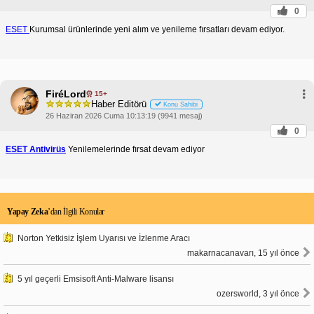
0
ESET
Kurumsal ürünlerinde yeni alım ve yenileme fırsatları devam ediyor.
FiréLord
15+
Haber Editörü
Konu Sahibi
26 Haziran 2026 Cuma 10:13:19 (9941 mesaj)
0
ESET Antivirüs
Yenilemelerinde fırsat devam ediyor
Yapay Zeka
’dan İlgili Konular
Norton Yetkisiz İşlem Uyarısı ve İzlenme Aracı
makarnacanavarı, 15 yıl önce
5 yıl geçerli Emsisoft Anti-Malware lisansı
ozersworld, 3 yıl önce