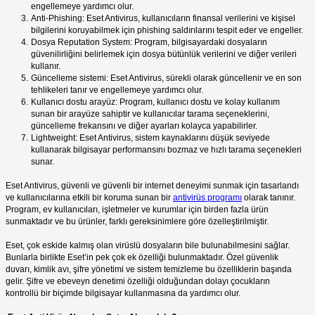
engellemeye yardımcı olur.
Anti-Phishing: Eset Antivirus, kullanıcıların finansal verilerini ve kişisel
bilgilerini koruyabilmek için phishing saldırılarını tespit eder ve engeller.
Dosya Reputation System: Program, bilgisayardaki dosyaların
güvenilirliğini belirlemek için dosya bütünlük verilerini ve diğer verileri
kullanır.
Güncelleme sistemi: Eset Antivirus, sürekli olarak güncellenir ve en son
tehlikeleri tanır ve engellemeye yardımcı olur.
Kullanıcı dostu arayüz: Program, kullanıcı dostu ve kolay kullanım
sunan bir arayüze sahiptir ve kullanıcılar tarama seçeneklerini,
güncelleme frekansını ve diğer ayarları kolayca yapabilirler.
Lightweight: Eset Antivirus, sistem kaynaklarını düşük seviyede
kullanarak bilgisayar performansını bozmaz ve hızlı tarama seçenekleri
sunar.
Eset Antivirus, güvenli ve güvenli bir internet deneyimi sunmak için tasarlandı
ve kullanıcılarına etkili bir koruma sunan bir
antivirüs programı
olarak tanınır.
Program, ev kullanıcıları, işletmeler ve kurumlar için birden fazla ürün
sunmaktadır ve bu ürünler, farklı gereksinimlere göre özelleştirilmiştir.
Eset, çok eskide kalmış olan virüslü dosyaların bile bulunabilmesini sağlar.
Bunlarla birlikte Eset’in pek çok ek özelliği bulunmaktadır. Özel güvenlik
duvarı, kimlik avı, şifre yönetimi ve sistem temizleme bu özelliklerin başında
gelir. Şifre ve ebeveyn denetimi özelliği olduğundan dolayı çocukların
kontrollü bir biçimde bilgisayar kullanmasına da yardımcı olur.