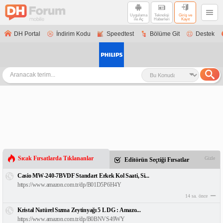
Uygulama
Teknoloji
Giriş ve
ile Aç
Haberleri
Kayıt
DH Portal
İndirim Kodu
Speedtest
Bölüme Git
Destek
Sıcak Fırsatlarda Tıklananlar
Gizle
Editörün Seçtiği Fırsatlar
Casio MW-240-7BVDF Standart Erkek Kol Saati, Si...
https://www.amazon.com.tr/dp/B01D5P6H4Y
14 sa. önce
Kristal Natürel Sızma Zeytinyağı 5 L DG : Amazo...
https://www.amazon.com.tr/dp/B0BNVS49WY