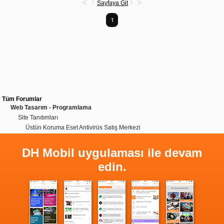
Sayfaya Git
1
Tüm Forumlar
Web Tasarım - Programlama
Site Tanıtımları
Üstün Koruma Eset Antivirüs Satış Merkezi
DH Mobil uygulaması ile devam
edin.