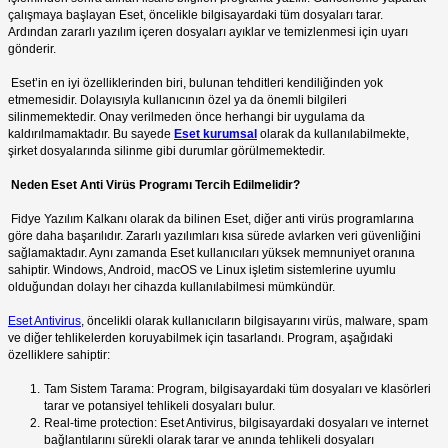
çalışmaya başlayan Eset, öncelikle bilgisayardaki tüm dosyaları tarar.
Ardından zararlı yazılım içeren dosyaları ayıklar ve temizlenmesi için uyarı
gönderir.
Eset’in en iyi özelliklerinden biri, bulunan tehditleri kendiliğinden yok
etmemesidir. Dolayısıyla kullanıcının özel ya da önemli bilgileri
silinmemektedir. Onay verilmeden önce herhangi bir uygulama da
kaldırılmamaktadır. Bu sayede
Eset kurumsal
olarak da kullanılabilmekte,
şirket dosyalarında silinme gibi durumlar görülmemektedir.
Neden Eset Anti Virüs Programı Tercih Edilmelidir?
Fidye Yazılım Kalkanı olarak da bilinen Eset, diğer anti virüs programlarına
göre daha başarılıdır. Zararlı yazılımları kısa sürede avlarken veri güvenliğini
sağlamaktadır. Aynı zamanda Eset kullanıcıları yüksek memnuniyet oranına
sahiptir. Windows, Android, macOS ve Linux işletim sistemlerine uyumlu
olduğundan dolayı her cihazda kullanılabilmesi mümkündür.
Eset Antivirus
, öncelikli olarak kullanıcıların bilgisayarını virüs, malware, spam
ve diğer tehlikelerden koruyabilmek için tasarlandı. Program, aşağıdaki
özelliklere sahiptir:
Tam Sistem Tarama: Program, bilgisayardaki tüm dosyaları ve klasörleri
tarar ve potansiyel tehlikeli dosyaları bulur.
Real-time protection: Eset Antivirus, bilgisayardaki dosyaları ve internet
bağlantılarını sürekli olarak tarar ve anında tehlikeli dosyaları