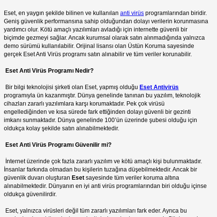
Eset, en yaygın şekilde bilinen ve kullanılan
anti virüs
programlarından biridir.
Geniş güvenlik performansına sahip olduğundan dolayı verilerin korunmasına
yardımcı olur. Kötü amaçlı yazılımları avladığı için internette güvenli bir
biçimde gezmeyi sağlar. Ancak kurumsal olarak satın alınmadığında yalnızca
demo sürümü kullanılabilir. Orijinal lisansı olan Üstün Koruma sayesinde
gerçek Eset Anti Virüs programı satın alınabilir ve tüm veriler korunabilir.
Eset Anti Virüs Programı Nedir?
Bir bilgi teknolojisi şirketi olan Eset, yapmış olduğu
Eset Antivirüs
programıyla ün kazanmıştır. Dünya genelinde tanınan bu yazılım, teknolojik
cihazları zararlı yazılımlara karşı korumaktadır. Pek çok virüsü
engellediğinden ve kısa sürede fark ettiğinden dolayı güvenli bir gezinti
imkanı sunmaktadır. Dünya genelinde 100’ün üzerinde şubesi olduğu için
oldukça kolay şekilde satın alınabilmektedir.
Eset Anti Virüs Programı Güvenilir mi?
İnternet üzerinde çok fazla zararlı yazılım ve kötü amaçlı kişi bulunmaktadır.
İnsanlar farkında olmadan bu kişilerin tuzağına düşebilmektedir. Ancak bir
güvenlik duvarı oluşturan
Eset
sayesinde tüm veriler koruma altına
alınabilmektedir. Dünyanın en iyi anti virüs programlarından biri olduğu içinse
oldukça güvenilirdir.
Eset, yalnızca virüsleri değil tüm zararlı yazılımları fark eder. Ayrıca bu