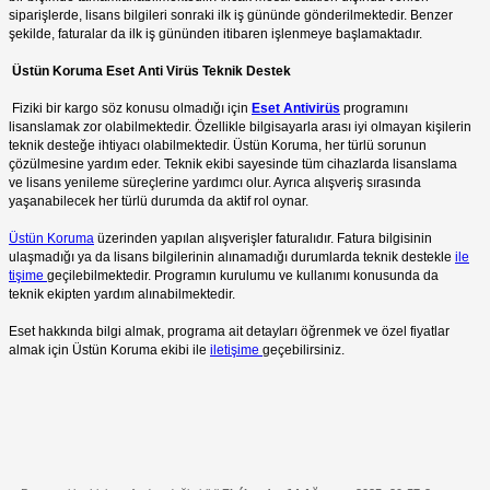
siparişlerde, lisans bilgileri sonraki ilk iş gününde gönderilmektedir. Benzer
şekilde, faturalar da ilk iş gününden itibaren işlenmeye başlamaktadır.
Üstün Koruma Eset Anti Virüs Teknik Destek
Fiziki bir kargo söz konusu olmadığı için
Eset Antivirüs
programını
lisanslamak zor olabilmektedir. Özellikle bilgisayarla arası iyi olmayan kişilerin
teknik desteğe ihtiyacı olabilmektedir. Üstün Koruma, her türlü sorunun
çözülmesine yardım eder. Teknik ekibi sayesinde tüm cihazlarda lisanslama
ve lisans yenileme süreçlerine yardımcı olur. Ayrıca alışveriş sırasında
yaşanabilecek her türlü durumda da aktif rol oynar.
Üstün Koruma
üzerinden yapılan alışverişler faturalıdır. Fatura bilgisinin
ulaşmadığı ya da lisans bilgilerinin alınamadığı durumlarda teknik destekle
ile
tişime
geçilebilmektedir. Programın kurulumu ve kullanımı konusunda da
teknik ekipten yardım alınabilmektedir.
Eset hakkında bilgi almak, programa ait detayları öğrenmek ve özel fiyatlar
almak için Üstün Koruma ekibi ile
iletişime
geçebilirsiniz.