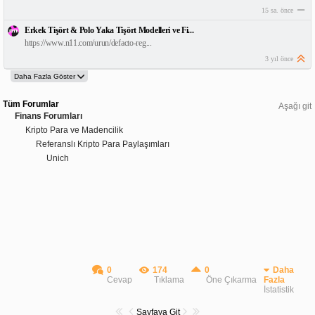
15 sa. önce
Erkek Tişört & Polo Yaka Tişört Modelleri ve Fi...
https://www.n11.com/urun/defacto-reg...
3 yıl önce
Tüm Forumlar
Aşağı git
Finans Forumları
Kripto Para ve Madencilik
Referanslı Kripto Para Paylaşımları
Unich
0
174
0
Daha
Cevap
Tıklama
Öne Çıkarma
Fazla
İstatistik
Sayfaya Git