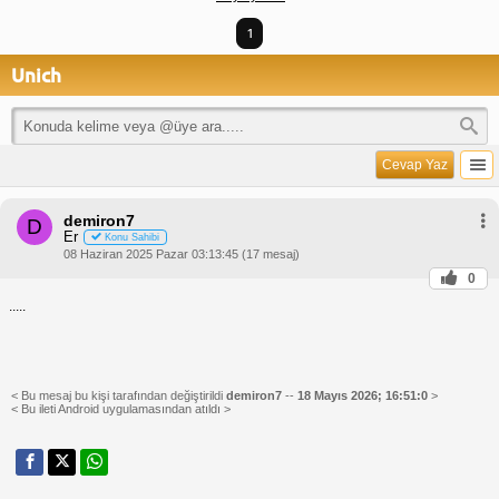
1
Unich
Cevap Yaz
demiron7
D
Er
Konu Sahibi
08 Haziran 2025 Pazar 03:13:45 (17 mesaj)
0
.....
< Bu mesaj bu kişi tarafından değiştirildi
demiron7
--
18 Mayıs 2026; 16:51:0
>
< Bu ileti Android uygulamasından atıldı >