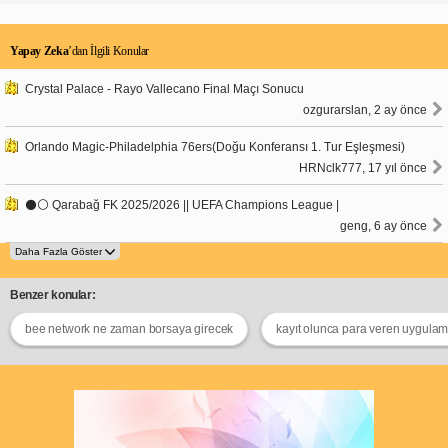
Yapay Zeka
’dan İlgili Konular
Crystal Palace - Rayo Vallecano Final Maçı Sonucu
ozgurarslan, 2 ay önce
Orlando Magic-Philadelphia 76ers(Doğu Konferansı 1. Tur Eşleşmesi)
HRNclk777, 17 yıl önce
⚫⚪ Qarabağ FK 2025/2026 || UEFA Champions League |
geng, 6 ay önce
Benzer konular:
bee network ne zaman borsaya girecek
kayıt olunca para veren uygulam