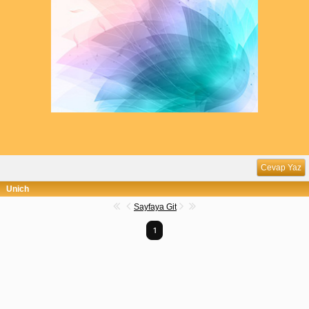
Cevap Yaz
Unich
Sayfaya Git
1