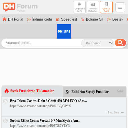
Uygulama
Teknoloji
Giriş ve
ile Aç
Haberleri
Kayıt
DH Portal
İndirim Kodu
Speedtest
Bölüme Git
Destek
Sıcak Fırsatlarda Tıklananlar
Gizle
Editörün Seçtiği Fırsatlar
Brio Takım Çantası Dolu 3 Gözlü 420 MM ECO : Am...
https://www.amazon.com.tr/dp/B0DJBQGPSX
15 sa. önce
Scrikss Office Comet Versatil 0.7 Mm Siyah : Am...
https://www.amazon.com.tr/dp/B0FN87YLY3