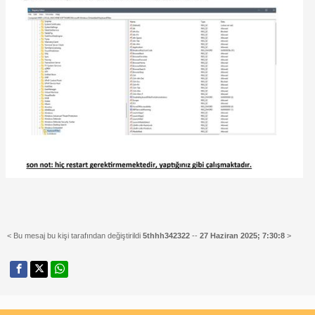
< Bu mesaj bu kişi tarafından değiştirildi
5thhh342322
--
27 Haziran 2025; 7:30:8
>