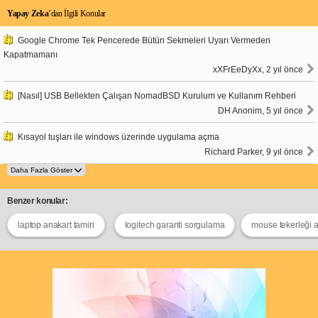
Yapay Zeka
’dan İlgili Konular
Google Chrome Tek Pencerede Bütün Sekmeleri Uyarı Vermeden
Kapatmamanı
xXFrEeDyXx, 2 yıl önce
[Nasıl] USB Bellekten Çalışan NomadBSD Kurulum ve Kullanım Rehberi
DH Anonim, 5 yıl önce
Kısayol tuşları ile windows üzerinde uygulama açma
Richard Parker, 9 yıl önce
Benzer konular:
laptop anakart tamiri
logitech garanti sorgulama
mouse tekerleği a