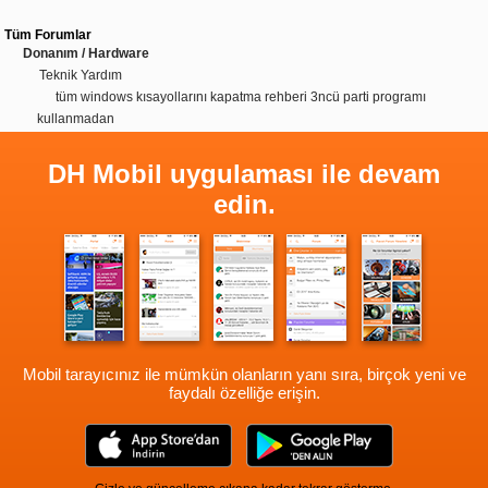
Tüm Forumlar
Donanım / Hardware
Teknik Yardım
tüm windows kısayollarını kapatma rehberi 3ncü parti programı
kullanmadan
DH Mobil uygulaması ile devam
edin.
Mobil tarayıcınız ile mümkün olanların yanı sıra, birçok yeni ve
faydalı özelliğe erişin.