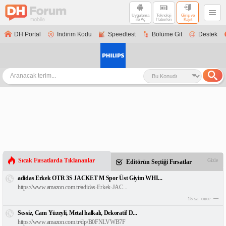
Uygulama
Teknoloji
Giriş ve
ile Aç
Haberleri
Kayıt
DH Portal
İndirim Kodu
Speedtest
Bölüme Git
Destek
Sıcak Fırsatlarda Tıklananlar
Gizle
Editörün Seçtiği Fırsatlar
adidas Erkek OTR 3S JACKET M Spor Üst Giyim WHI...
https://www.amazon.com.tr/adidas-Erkek-JAC...
15 sa. önce
Sessiz, Cam Yüzeyli, Metal halkalı, Dekoratif D...
https://www.amazon.com.tr/dp/B0FNLVWB7F