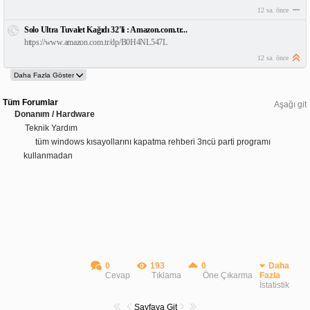
12 sa. önce
Solo Ultra Tuvalet Kağıdı 32'li : Amazon.com.tr...
https://www.amazon.com.tr/dp/B0H4NL547L
12 sa. önce
Tüm Forumlar
Aşağı git
Donanım / Hardware
Teknik Yardım
tüm windows kısayollarını kapatma rehberi 3ncü parti programı
kullanmadan
0
193
0
Daha
Cevap
Tıklama
Öne Çıkarma
Fazla
İstatistik
Sayfaya Git