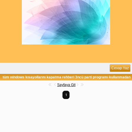
Cevap Yaz
tüm windows kısayollarını kapatma rehberi 3ncü parti programı kullanmadan
Sayfaya Git
1