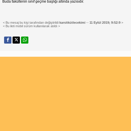
Buda fakültenin sınıf geçme başlığı altında yazısıdır.
< Bu mesaj bu kişi tarafından değiştirildi
karsitkütlecekimi
--
11 Eylül 2019; 9:52:9
>
< Bu ileti mobil sürüm kullanılarak atıldı >