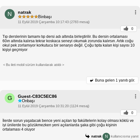
Tıpta Sınıfta Kalmayı Önleme İpuçları:
bir şekilde
Tıpta sınıfta kalmaktan kaçınmak için alabileceğiniz
natrak
N
bazı ipuçları şunlardır:
Binbaşı
çalışın.
11 Eylül 2019 Çarşamba 10:17:43 (2783 mesaj)
Çalışma saatlerinizi planlayın ve bunlara sadık
kalın.
0
Rekabetçi ortamın baskısı altında ezilmeyin.
Kişisel sorunlarınızı etkili bir şekilde yönetin.
Tıp derslerinin tamamı tıp dersi adı altında birleştirilir. Bu dersin ortalaması
Önceki sınıflardan yeterli notlar alın.
60ın altında kalırsa tekrar koskaca seneyi okumak zorunda kalırsın. Artık coğu
Alttan ders alma ve üstten ders alma imkanlarını
okul pek zorlamıyor korkutucu bir senaryo değil. Çoğu tıpta kalan kişi sayısı 10
araştırın.
kişiyi geçmiyor
< Bu ileti mobil sürüm kullanılarak atıldı >
Buna gelen
1 yanıtı gör.
Guest-C83C5EC86
G
Onbaşı
11 Eylül 2019 Çarşamba 10:31:20 (1124 mesaj)
0
İlerde sorun yaşatacak bence yeni açılan tıp fakültelerin kolay olması köklü ve
iyi ünilerde bu gözükmezken yeni açılanlarda şaka gibi çoğu kişinin
ortalaması 4 oluyor
N
natrak
kullanıcısına yanıt