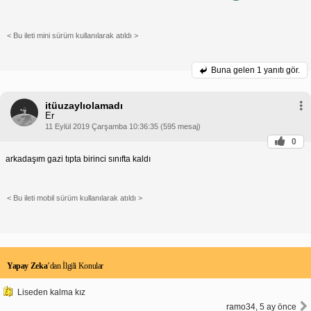
< Bu ileti mini sürüm kullanılarak atıldı >
Buna gelen
1 yanıtı gör.
itüuzaylıolamadı
Er
11 Eylül 2019 Çarşamba 10:36:35 (595 mesaj)
0
arkadaşım gazi tıpta birinci sınıfta kaldı
< Bu ileti mobil sürüm kullanılarak atıldı >
Yapay Zeka
’dan İlgili Konular
Liseden kalma kız
ramo34, 5 ay önce