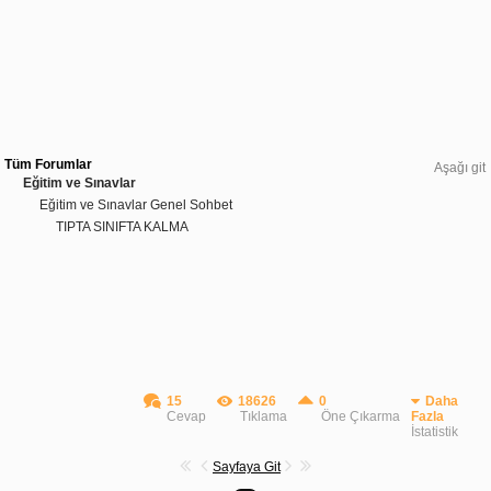
Tüm Forumlar
Aşağı git
Eğitim ve Sınavlar
Eğitim ve Sınavlar Genel Sohbet
TIPTA SINIFTA KALMA
15
18626
0
Daha
Cevap
Tıklama
Öne Çıkarma
Fazla
İstatistik
Sayfaya Git