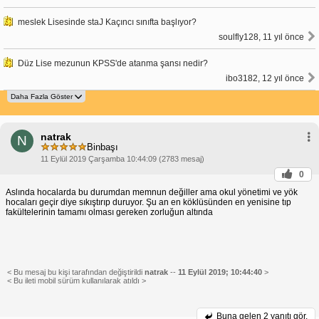
meslek Lisesinde staJ Kaçıncı sınıfta başlıyor?
soulfly128, 11 yıl önce
Düz Lise mezunun KPSS'de atanma şansı nedir?
ibo3182, 12 yıl önce
natrak
N
Binbaşı
11 Eylül 2019 Çarşamba 10:44:09 (2783 mesaj)
0
Aslında hocalarda bu durumdan memnun değiller ama okul yönetimi ve yök
hocaları geçir diye sıkıştırıp duruyor. Şu an en köklüsünden en yenisine tıp
fakültelerinin tamamı olması gereken zorluğun altında
< Bu mesaj bu kişi tarafından değiştirildi
natrak
--
11 Eylül 2019; 10:44:40
>
< Bu ileti mobil sürüm kullanılarak atıldı >
Buna gelen
2 yanıtı gör.