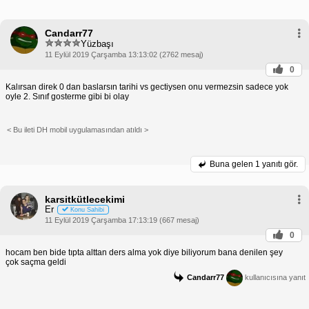
Candarr77
Yüzbaşı
11 Eylül 2019 Çarşamba 13:13:02 (2762 mesaj)
0
Kalırsan direk 0 dan baslarsın tarihi vs gectiysen onu vermezsin sadece yok
oyle 2. Sınıf gosterme gibi bi olay
< Bu ileti DH mobil uygulamasından atıldı >
Buna gelen
1 yanıtı gör.
karsitkütlecekimi
Er
Konu Sahibi
11 Eylül 2019 Çarşamba 17:13:19 (667 mesaj)
0
hocam ben bide tıpta alttan ders alma yok diye biliyorum bana denilen şey
çok saçma geldi
Candarr77
kullanıcısına yanıt