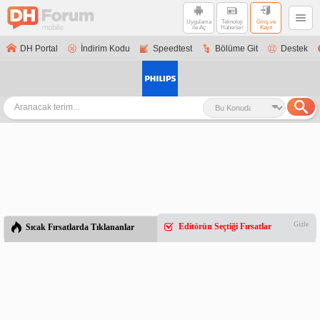
Uygulama
Teknoloji
Giriş ve
ile Aç
Haberleri
Kayıt
DH Portal
İndirim Kodu
Speedtest
Bölüme Git
Destek
Gizle
Editörün Seçtiği Fırsatlar
Sıcak Fırsatlarda Tıklananlar