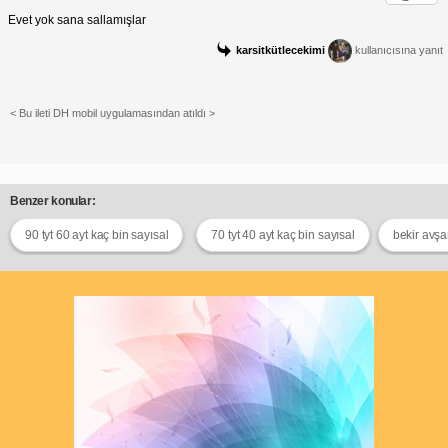
Evet yok sana sallamışlar
karsitkütlecekimi
kullanıcısına yanıt
< Bu ileti DH mobil uygulamasından atıldı >
Benzer konular:
90 tyt 60 ayt kaç bin sayısal
70 tyt 40 ayt kaç bin sayısal
bekir avşa