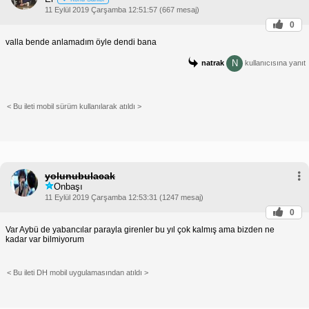
11 Eylül 2019 Çarşamba 12:51:57 (667 mesaj)
0
valla bende anlamadım öyle dendi bana
N
natrak
kullanıcısına yanıt
< Bu ileti mobil sürüm kullanılarak atıldı >
yolunubulacak
Onbaşı
11 Eylül 2019 Çarşamba 12:53:31 (1247 mesaj)
0
Var Aybü de yabancılar parayla girenler bu yıl çok kalmış ama bizden ne
kadar var bilmiyorum
< Bu ileti DH mobil uygulamasından atıldı >