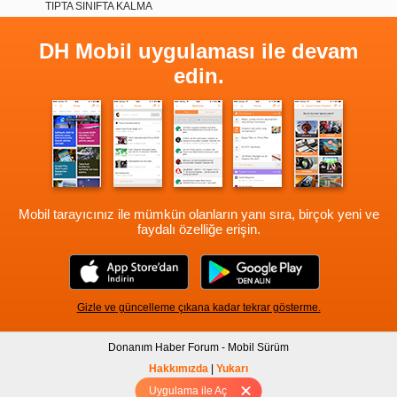
TIPTA SINIFTA KALMA
DH Mobil uygulaması ile devam
edin.
Mobil tarayıcınız ile mümkün olanların yanı sıra, birçok yeni ve
faydalı özelliğe erişin.
Gizle ve güncelleme çıkana kadar tekrar gösterme.
Donanım Haber Forum - Mobil Sürüm
Hakkımızda
|
Yukarı
Uygulama ile Aç
Tam sürüm için Tıklayınız