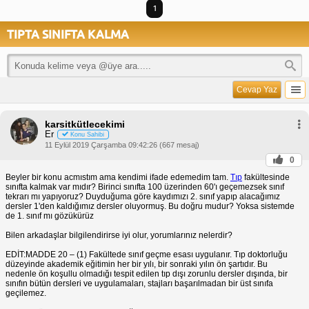
1
TIPTA SINIFTA KALMA
Cevap Yaz
karsitkütlecekimi
Er
Konu Sahibi
11 Eylül 2019 Çarşamba 09:42:26 (667 mesaj)
0
Beyler bir konu acmıstım ama kendimi ifade edemedim tam.
Tıp
fakültesinde
sınıfta kalmak var mıdır? Birinci sınıfta 100 üzerinden 60'ı geçemezsek sınıf
tekrarı mı yapıyoruz? Duyduğuma göre kaydımızı 2. sınıf yapıp alacağımız
dersler 1'den kaldığımız dersler oluyormuş. Bu doğru mudur? Yoksa sistemde
de 1. sınıf mı gözükürüz
Bilen arkadaşlar bilgilendirirse iyi olur, yorumlarınız nelerdir?
EDİT:MADDE 20 – (1) Fakültede sınıf geçme esası uygulanır. Tıp doktorluğu
düzeyinde akademik eğitimin her bir yılı, bir sonraki yılın ön şartıdır. Bu
nedenle ön koşullu olmadığı tespit edilen tıp dışı zorunlu dersler dışında, bir
sınıfın bütün dersleri ve uygulamaları, stajları başarılmadan bir üst sınıfa
geçilemez.