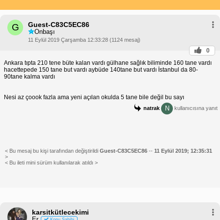
Guest-C83C5EC86
G
Onbaşı
11 Eylül 2019 Çarşamba 12:33:28 (1124 mesaj)
0
Ankara tıpta 210 tene büte kalan vardı gülhane sağlık biliminde 160 tane vardı
hacettepede 150 tane but vardı aybüde 140tane but vardı İstanbul da 80-
90tane kalma vardı
Nesi az çoook fazla ama yeni açılan okulda 5 tane bile değil bu sayı
N
natrak
kullanıcısına yanıt
< Bu mesaj bu kişi tarafından değiştirildi
Guest-C83C5EC86
--
11 Eylül 2019; 12:35:31
>
< Bu ileti mini sürüm kullanılarak atıldı >
karsitkütlecekimi
Er
Konu Sahibi