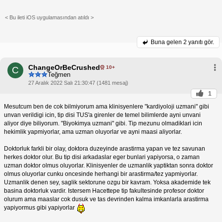
< Bu ileti iOS uygulamasından atıldı >
Buna gelen
2 yanıtı gör.
ChangeOrBeCrushed
10+
C
Teğmen
27 Aralık 2022 Salı 21:30:47 (1481 mesaj)
1
Mesutcum ben de cok bilmiyorum ama klinisyenlere "kardiyoloji uzmani" gibi
unvan verildigi icin, tip disi TUS'a girenler de temel bilimlerde ayni unvani
aliyor diye biliyorum. "Biyokimya uzmani" gibi. Tip mezunu olmadiklari icin
hekimlik yapmiyorlar, ama uzman oluyorlar ve ayni maasi aliyorlar.
Doktorluk farkli bir olay, doktora duzeyinde arastirma yapan ve tez savunan
herkes doktor olur. Bu tip disi arkadaslar eger bunlari yapiyorsa, o zaman
uzman doktor olmus oluyorlar. Klinisyenler de uzmanlik yaptiktan sonra doktor
olmus oluyorlar cunku oncesinde herhangi bir arastirma/tez yapmiyorlar.
Uzmanlik denen sey, saglik sektorune ozgu bir kavram. Yoksa akademide tek
basina doktorluk vardir. Istersem Hacettepe tip fakultesinde profesor doktor
olurum ama maaslar cok dusuk ve tas devrinden kalma imkanlarla arastirma
yapiyormus gibi yapiyorlar