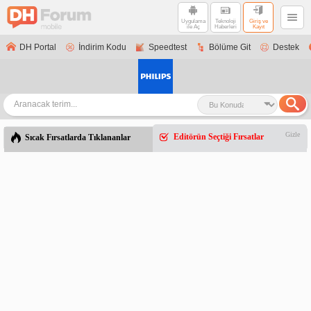
Uygulama
Teknoloji
Giriş ve
ile Aç
Haberleri
Kayıt
DH Portal
İndirim Kodu
Speedtest
Bölüme Git
Destek
Gizle
Editörün Seçtiği Fırsatlar
Sıcak Fırsatlarda Tıklananlar