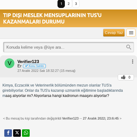
1
2
3
TIP DIŞI MESLEK MENSUPLARININ TUS'U
KAZANMALARI DURUMU
Cevap Yaz
Verifier123
V
Er
Konu Sahibi
27 Aralık 2022 Salı 18:32:27 (15 mesaj)
0
Kimya, Eczacılık ve Veterinerlik bölümünden mezun olanlar TUS'a
girebiliyorlar. Onlar da TUS'u kazanıp uzmanlık eğitimine başladıklarında
m
aaş alıyorlar mı? Alıyorlarsa hangi kadronun maaşını alıyorlar?
< Bu mesaj bu kişi tarafından değiştirildi
Verifier123
--
27 Aralık 2022; 23:6:45
>