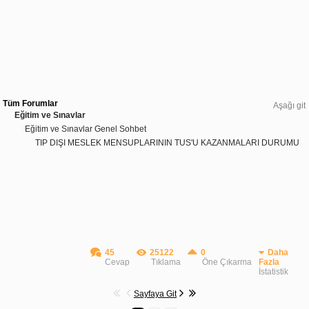
Tüm Forumlar
Aşağı git
Eğitim ve Sınavlar
Eğitim ve Sınavlar Genel Sohbet
TIP DIŞI MESLEK MENSUPLARININ TUS'U KAZANMALARI DURUMU
45
25122
0
Daha
Cevap
Tıklama
Öne Çıkarma
Fazla
İstatistik
Sayfaya Git