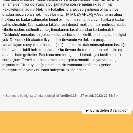
anlama gelmiyor dolayısıyla bu şamataya son vermenin ilk adımı Tıp
Fakültelerinin adının Hekimlik Fakültesi olarak değiştirilmesi olmalıdır ve
oradan mezun olan hekim dostlarımız TIPTA UZMANLAŞMA eğitimini alma
hakkına ne kadar sahipseler temel bilimler mezunları da aynı hakka o kadar
sahip olmalıdır. Tabii sadece fakülte ismi değiştirmekle olmaz, müfredat da bu
cihette restore edilmeli ve ilaç firmalarının tasallutundan kurtarılmalıdır.
“Doktorluk” meselesine gelecek olursak bunun hekimlikle de tıpla da bir ilgisi
yok. Doktorluk bir akademik yeterlilik ünvanıdır ve doktora programını
tamamlayan (sosyal bilimler dahil) diğer tüm bilim dalı mensuplarının taşıdığı
bir ünvandır, tabii hekim dostlarımız bu ünvanı da çaktırmadan hekim ile eş
anlamlı hale getirdiler. Bak konu nerelere geldi.. Halbuki çok basit bir soru
sormuştum. Temel bilimler mezunu olup tıpta uzmanlık okuyanlar maaş
alıyorlar mı? Konuyu dağıtıp birbirimizin zamanını israf etmek yerine
“bilmiyorum” diyerek bu israfı önleyebiliriz. Selamlar.
< Bu mesaj bu kişi tarafından değiştirildi
Verifier123
--
27 Aralık 2022; 22:33:4
>
Buna gelen
3 yanıtı gör.