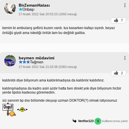
BirZemanHatası
Onbaşı
27 Aralık 2022 Salı 20:53:23 (1650 mesaj)
7
benim bi ambulanş şoförü kuzen vardı. tus kasarken kafayı sıyırdı. beyaz
önlüğü giydi ama istediği önlük tam bu değildi galiba.
beymen müdavimi
Teğmen
27 Aralık 2022 Salı 21:03:38 (5383 mesaj)
2
kaldırıldı diye biliyorum ama kaldırılmadıysa da kaldırılır kaldırtırız.
kaldırışmadıysa da kadro asiri azdır hatta ben direkt yok diye biliyorum hicbir
yerde tıpdısı kadeosu göremedim.
siz sanırım tıp dısı bölümde okuyup uzman DOKTOR(?) olmak istiyosunuz
V
Verifier123
kullanıcısına yanıt