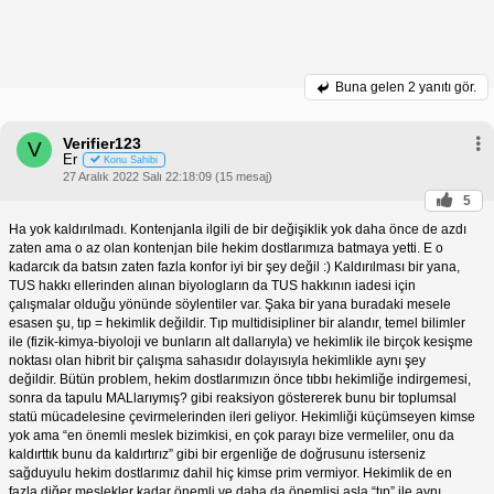
Buna gelen
2 yanıtı gör.
Verifier123
V
Er
Konu Sahibi
27 Aralık 2022 Salı 22:18:09 (15 mesaj)
5
Ha yok kaldırılmadı. Kontenjanla ilgili de bir değişiklik yok daha önce de azdı
zaten ama o az olan kontenjan bile hekim dostlarımıza batmaya yetti. E o
kadarcık da batsın zaten fazla konfor iyi bir şey değil :) Kaldırılması bir yana,
TUS hakkı ellerinden alınan biyologların da TUS hakkının iadesi için
çalışmalar olduğu yönünde söylentiler var. Şaka bir yana buradaki mesele
esasen şu, tıp = hekimlik değildir. Tıp multidisipliner bir alandır, temel bilimler
ile (fizik-kimya-biyoloji ve bunların alt dallarıyla) ve hekimlik ile birçok kesişme
noktası olan hibrit bir çalışma sahasıdır dolayısıyla hekimlikle aynı şey
değildir. Bütün problem, hekim dostlarımızın önce tıbbı hekimliğe indirgemesi,
sonra da tapulu MALlarıymış? gibi reaksiyon göstererek bunu bir toplumsal
statü mücadelesine çevirmelerinden ileri geliyor. Hekimliği küçümseyen kimse
yok ama “en önemli meslek bizimkisi, en çok parayı bize vermeliler, onu da
kaldırttık bunu da kaldırtırız” gibi bir ergenliğe de doğrusunu isterseniz
sağduyulu hekim dostlarımız dahil hiç kimse prim vermiyor. Hekimlik de en
fazla diğer meslekler kadar önemli ve daha da önemlisi asla “tıp” ile aynı