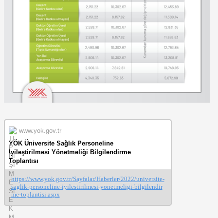
www.yok.gov.tr
YÖK Üniversite Sağlık Personeline
İyileştirilmesi Yönetmeliği Bilgilendirme
Toplantısı
https://www.yok.gov.tr/Sayfalar/Haberler/2022/universite-
saglik-personeline-iyilestirilmesi-yonetmeligi-bilgilendir
me-toplantisi.aspx