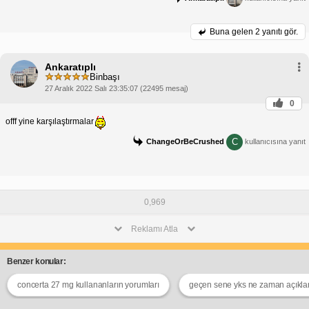
Buna gelen
2 yanıtı gör.
Ankaratıplı
Binbaşı
27 Aralık 2022 Salı 23:35:07 (22495 mesaj)
0
offf yine karşılaştırmalar
C
ChangeOrBeCrushed
kullanıcısına yanıt
0,969
Reklamı Atla
Benzer konular:
concerta 27 mg kullananların yorumları
geçen sene yks ne zaman açıkla