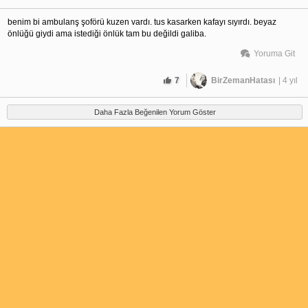
benim bi ambulanş şoförü kuzen vardı. tus kasarken kafayı sıyırdı. beyaz 
önlüğü giydi ama istediği önlük tam bu değildi galiba.
Yoruma Git
7
BirZemanHatası
| 4 yıl
Daha Fazla Beğenilen Yorum Göster