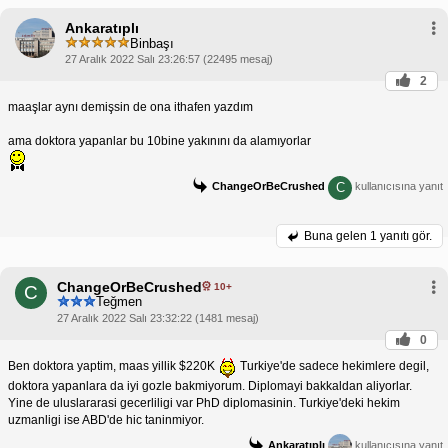
Ankaratıplı
Binbaşı
27 Aralık 2022 Salı 23:26:57 (22495 mesaj)
2
maaşlar aynı demişsin de ona ithafen yazdım
ama doktora yapanlar bu 10bine yakınını da alamıyorlar
C
ChangeOrBeCrushed
kullanıcısına yanıt
Buna gelen
1 yanıtı gör.
ChangeOrBeCrushed
10+
C
Teğmen
27 Aralık 2022 Salı 23:32:22 (1481 mesaj)
0
Ben doktora yaptim, maas yillik $220K
Turkiye'de sadece hekimlere degil,
doktora yapanlara da iyi gozle bakmiyorum. Diplomayi bakkaldan aliyorlar.
Yine de uluslararasi gecerliligi var PhD diplomasinin. Turkiye'deki hekim
uzmanligi ise ABD'de hic taninmiyor.
Ankaratıplı
kullanıcısına yanıt