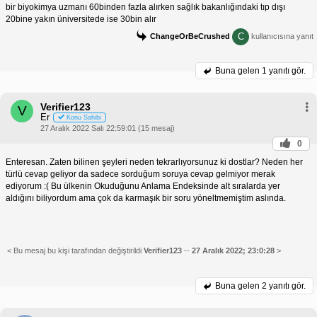
bir biyokimya uzmanı 60binden fazla alırken sağlık bakanlığındaki tıp dışı
20bine yakın üniversitede ise 30bin alır
C
ChangeOrBeCrushed
kullanıcısına yanıt
Buna gelen
1 yanıtı gör.
Verifier123
V
Er
Konu Sahibi
27 Aralık 2022 Salı 22:59:01 (15 mesaj)
0
Enteresan. Zaten bilinen şeyleri neden tekrarlıyorsunuz ki dostlar? Neden her
türlü cevap geliyor da sadece sorduğum soruya cevap gelmiyor merak
ediyorum :( Bu ülkenin Okuduğunu Anlama Endeksinde alt sıralarda yer
aldığını biliyordum ama çok da karmaşık bir soru yöneltmemiştim aslında.
< Bu mesaj bu kişi tarafından değiştirildi
Verifier123
--
27 Aralık 2022; 23:0:28
>
Buna gelen
2 yanıtı gör.