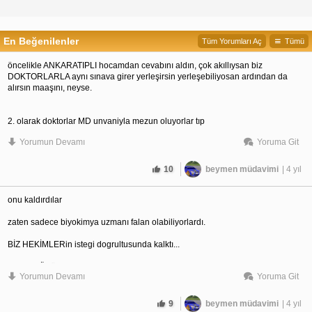
En Beğenilenler
Tüm Yorumları Aç
Tümü
öncelikle ANKARATIPLI hocamdan cevabını aldın, çok akıllıysan biz
DOKTORLARLA aynı sınava girer yerleşirsin yerleşebiliyosan ardından da
alırsın maaşını, neyse.
2. olarak doktorlar MD unvaniyla mezun oluyorlar tıp
fakultesinden medical doctor, DOKTOR yani. oraya usenmeden bi de sosyal
Yorumun Devamı
Yoruma Git
bilimler phd falan yazmissin. senin ailende kac tane phd var ki bana ders
veriyosun onu anlayamadım. eminim ki hayatındaki ilk prof'u televizyonda
görmüssündür.
10
beymen müdavimi
| 4 yıl
ve evet hekimiz ve hastanede UZMAN DOKTOR olarak sadece HEKİM
bulunmasini istiyoruz. eğer UZMAN DOKTOR olmak istiyosan PAŞA PAŞA
onu kaldırdılar
gidip seneler önce KAZANAMADIĞIN TIP FAKÜLTESİNİ kazanmaya
ugrasicaksın.
zaten sadece biyokimya uzmanı falan olabiliyorlardı.
BİZ HEKİMLERin istegi dogrultusunda kalktı...
ilac firmalari vs bi seyler yazmissin ama cidden hepsine cevap vermeye bile
değmez bu kadar cevap sana yeter. (DOKTORDAN)
sırada YÖSü ve TUSdaki yabancı kontenjanlarını KALDIRTMAK var.
Yorumun Devamı
Yoruma Git
HER ŞEY sırayla...
9
beymen müdavimi
| 4 yıl
#tıpyaz