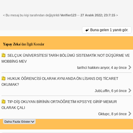
< Bu mesaj bu kişi tarafından değiştirildi
Verifier123
--
27 Aralık 2022; 23:7:15
>
Buna gelen
1 yanıtı gör.
Yapay Zeka
’dan İlgili Konular
SELÇUK ÜNİVERSİTESİ TARİH BÖLÜMÜ SİSTEMATİK NOT DÜŞÜRME VE
MOBBİNG MEV
tarihci hakkını arıyor, 4 ay önce
HUKUK ÖĞRENCİSİ OLARAK AYNI ANDA ÖN LİSANS DIŞ TİCARET
OKUMAK?
JubLuffin, 6 yıl önce
TIP-DİŞ OKUYAN BİRİNİN ORTAÖĞRETİM KPSS'YE GİRİP MEMUR
OLARAK ÇALI
Gktupc, 8 yıl önce