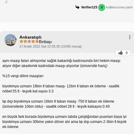
V
Verifier123
kullanıcısına yanıt
Ankaratıplı
Binbaşı
27 Aralık 2022 Salı 22:55:30 (22495 mesaj)
0
aynı maaşı falan almıyorlar sağlık bakanlığı kadrosunda biri hekim maaşı
alıyor diğer akademik kadrodaki maaşı alıyorlar (üniversite hariç)
%15 vergi dilimi maaşları
biyokimya uzmanı 18bin tl taban maaş- 12bin tl taban ek ödeme - saatlik
nöbet 55 tl - teşvik kat sayısı 3.3
tıp dışı biyokimya uzmanı 16bin tl taban maaş- 750 tl taban ek ödeme
(üniversitede 10bin oldu) - saatlik nöbet 28 tl - teşvik katsayısı 0.40
en büyük fark burada biyokimya uzmanı labda çalıştığından puanları baya iyi
biyokimya uzmanı 30bine yakın döner alır ama tıp dışı uzmanı 2-3bin tl teşvik
ek ödeme