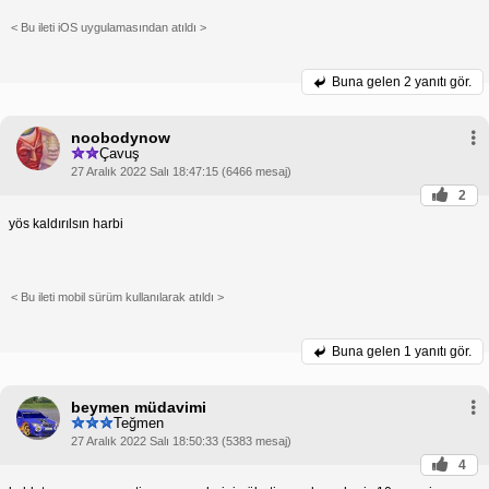
ve sorumluluk sahibi pozisyonlarda çalışma imkanı
< Bu ileti iOS uygulamasından atıldı >
bulabilirler. Örneğin, tıp dışı bir biyokimya uzmanı
TUS'u kazanarak tıpta biyokimya uzmanı olabilir ve
biyokimya uzmanı maaşı alabilir.
Buna gelen
2 yanıtı gör.
Veterinerler de TUS'a girerek veterinerlik alanında
uzmanlaşabilirler. Veterinerler, TUS'u kazanarak
veteriner tus bölümlerinden birinde uzmanlaşabilir
noobodynow
ve veterinerlik alanında daha yüksek maaşlı ve
Çavuş
sorumluluk sahibi pozisyonlarda çalışma imkanı
27 Aralık 2022 Salı 18:47:15 (6466 mesaj)
bulabilirler.
Tıp dışı meslek mensupları, TUS'u kazanarak sağlık
2
sektöründe kariyerlerini ilerletebilir ve daha iyi bir
yös kaldırılsın harbi
gelecek elde edebilirler. Bu nedenle, tıp dışı meslek
mensuplarının TUS'a girmeyi düşünmeleri önerilir.
< Bu ileti mobil sürüm kullanılarak atıldı >
Buna gelen
1 yanıtı gör.
beymen müdavimi
Teğmen
27 Aralık 2022 Salı 18:50:33 (5383 mesaj)
4