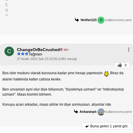
V
Verifier123
kullanıcısına yanıt
ChangeOrBeCrushed
10+
C
Teğmen
27 Aralık 2022 Salı 23:23:59 (1481 mesaj)
0
Bos isler muduru olarak kurusuna kadar yine hesap yapmissin
Biraz da
alanin hakkinda kafan calissa keske.
Ben unvanlari ayni olur diye biliyorum, "biyokimya uzmani" ve "mikrobiyoloji
uzmani". Maas kismini bilmem.
Konuyu acan arkadas, maas alirlar mi diye sormussun, aliyorlar iste.
Ankaratıplı
kullanıcısına yanıt
Buna gelen
1 yanıtı gör.