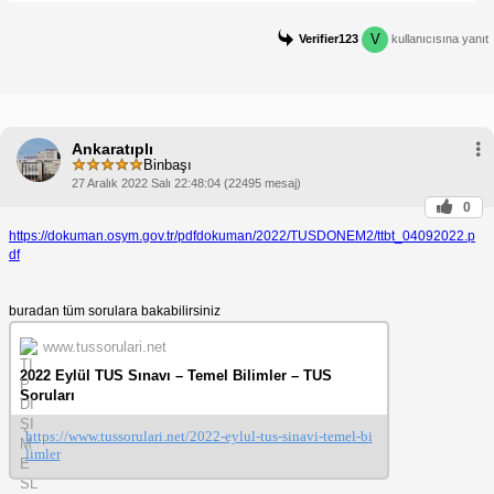
V
Verifier123
kullanıcısına yanıt
Ankaratıplı
Binbaşı
27 Aralık 2022 Salı 22:48:04 (22495 mesaj)
0
https://dokuman.osym.gov.tr/pdfdokuman/2022/TUSDONEM2/ttbt_04092022.p
df
buradan tüm sorulara bakabilirsiniz
www.tussorulari.net
2022 Eylül TUS Sınavı – Temel Bilimler – TUS
Soruları
https://www.tussorulari.net/2022-eylul-tus-sinavi-temel-bi
limler