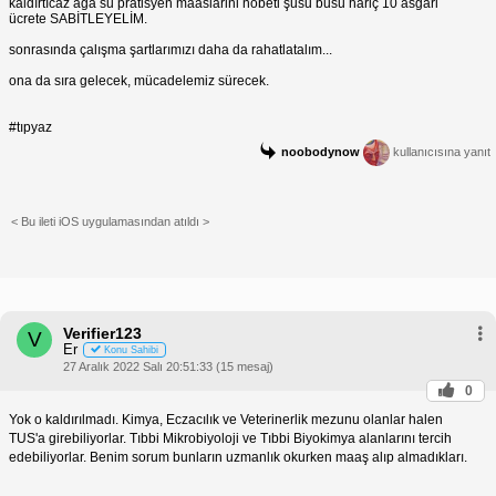
kaldırtıcaz aga su pratisyen maaslarini nöbeti şusu busu hariç 10 asgari
ücrete SABİTLEYELİM.
sonrasında çalışma şartlarımızı daha da rahatlatalım...
ona da sıra gelecek, mücadelemiz sürecek.
#tıpyaz
noobodynow
kullanıcısına yanıt
< Bu ileti iOS uygulamasından atıldı >
Verifier123
V
Er
Konu Sahibi
27 Aralık 2022 Salı 20:51:33 (15 mesaj)
0
Yok o kaldırılmadı. Kimya, Eczacılık ve Veterinerlik mezunu olanlar halen
TUS'a girebiliyorlar. Tıbbi Mikrobiyoloji ve Tıbbi Biyokimya alanlarını tercih
edebiliyorlar. Benim sorum bunların uzmanlık okurken maaş alıp almadıkları.