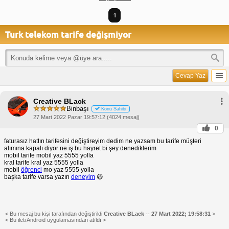
1
Turk telekom tarife değişmiyor
Cevap Yaz
Creative BLack
Binbaşı
Konu Sahibi
27 Mart 2022 Pazar 19:57:12 (4024 mesaj)
0
faturasız hattın tarifesini değiştireyim dedim ne yazsam bu tarife müşteri
alımına kapalı diyor ne iş bu hayret bi şey denediklerim
mobil tarife mobil yaz 5555 yolla
kral tarife kral yaz 5555 yolla
mobil
öğrenci
mo yaz 5555 yolla
başka tarife varsa yazın
deneyim
😃
< Bu mesaj bu kişi tarafından değiştirildi
Creative BLack
--
27 Mart 2022; 19:58:31
>
< Bu ileti Android uygulamasından atıldı >