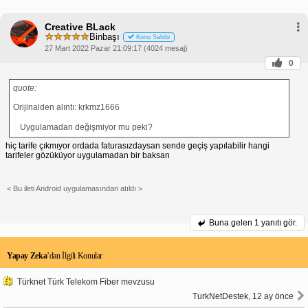
Creative BLack
Binbaşı
Konu Sahibi
27 Mart 2022 Pazar 21:09:17 (4024 mesaj)
0
quote:
Orijinalden alıntı: krkmz1666
Uygulamadan değişmiyor mu peki?
hiç tarife çıkmıyor ordada faturasızdaysan sende geçiş yapılabilir hangi
tarifeler gözüküyor uygulamadan bir baksan
< Bu ileti Android uygulamasından atıldı >
Buna gelen
1 yanıtı gör.
Yapay Zeka
’dan İlgili Konular
Türknet Türk Telekom Fiber mevzusu
TurkNetDestek, 12 ay önce