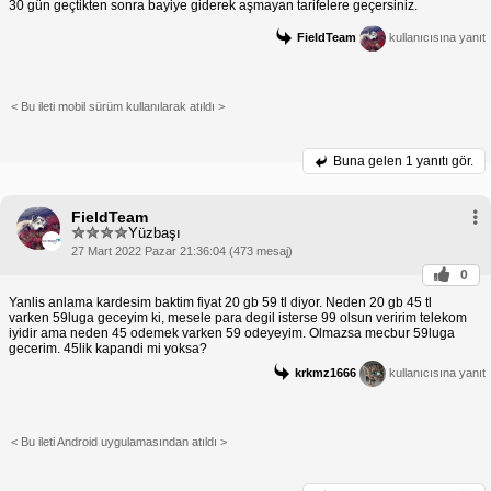
30 gün geçtikten sonra bayiye giderek aşmayan tarifelere geçersiniz.
FieldTeam
kullanıcısına yanıt
< Bu ileti mobil sürüm kullanılarak atıldı >
Buna gelen
1 yanıtı gör.
FieldTeam
Yüzbaşı
27 Mart 2022 Pazar 21:36:04 (473 mesaj)
0
Yanlis anlama kardesim baktim fiyat 20 gb 59 tl diyor. Neden 20 gb 45 tl
varken 59luga geceyim ki, mesele para degil isterse 99 olsun veririm telekom
iyidir ama neden 45 odemek varken 59 odeyeyim. Olmazsa mecbur 59luga
gecerim. 45lik kapandi mi yoksa?
krkmz1666
kullanıcısına yanıt
< Bu ileti Android uygulamasından atıldı >