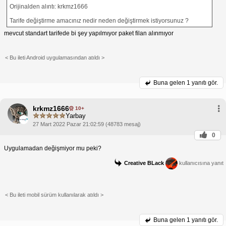
uygun bir tarife seçebilir ve değişiklik talebinde
Orijinalden alıntı: krkmz1666
bulunabilirsiniz.
Tarife değişikliği işlemlerinde sorun yaşamamak için
Tarife değiştirme amacınız nedir neden değiştirmek istiyorsunuz ?
aşağıdaki hususlara dikkat etmeniz önerilir:
mevcut standart tarifede bi şey yapılmıyor paket filan alınmıyor
Taahhüt sürenizin dolduğundan emin olun.
Gerekli belgeleri hazır bulundurun (kimlik kartı,
fatura vb.).
Ceza ücreti ödemeyi kabul ediyorsanız, tutarı
< Bu ileti Android uygulamasından atıldı >
öğrenin.
Bu adımları takip ederek ve gerekli bilgileri
sağlayarak Türk Telekom tarife değişikliği
Buna gelen
1 yanıtı gör.
işlemlerinizi kolayca gerçekleştirebilirsiniz.
krkmz1666
10+
Yarbay
27 Mart 2022 Pazar 21:02:59 (48783 mesaj)
0
Uygulamadan değişmiyor mu peki?
Creative BLack
kullanıcısına yanıt
< Bu ileti mobil sürüm kullanılarak atıldı >
Buna gelen
1 yanıtı gör.