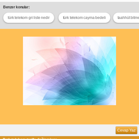
Benzer konular:
türk telekom gri liste nedir
türk telekom cayma bedeli
taahhüt bitm
Cevap Yaz