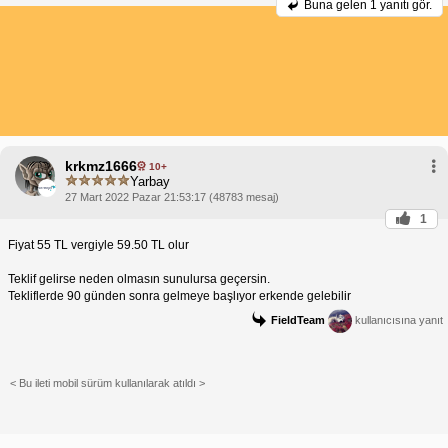
Buna gelen
1 yanıtı gör.
krkmz1666
10+
Yarbay
27 Mart 2022 Pazar 21:53:17 (48783 mesaj)
1
Fiyat 55 TL vergiyle 59.50 TL olur
Teklif gelirse neden olmasın sunulursa geçersin.
Tekliflerde 90 günden sonra gelmeye başlıyor erkende gelebilir
FieldTeam
kullanıcısına yanıt
< Bu ileti mobil sürüm kullanılarak atıldı >