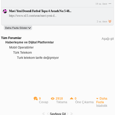
14 sa. önce
Mavi Yeni Desenli Futbol Topu 4 Astarlı No:5 48...
https://www.n11.com/urun/mavi-yeni-d...
2 sa. önce
Tüm Forumlar
Aşağı git
Haberleşme ve Dijital Platformlar
Mobil Operatörler
Türk Telekom
Turk telekom tarife değişmiyor
9
2918
0
Daha
Cevap
Tıklama
Öne Çıkarma
Fazla
İstatistik
Sayfaya Git