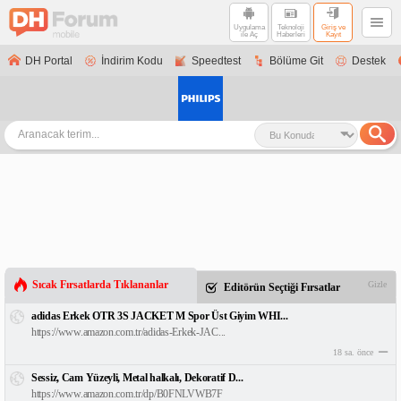
Uygulama
Teknoloji
Giriş ve
ile Aç
Haberleri
Kayıt
DH Portal
İndirim Kodu
Speedtest
Bölüme Git
Destek
Sıcak Fırsatlarda Tıklananlar
Gizle
Editörün Seçtiği Fırsatlar
adidas Erkek OTR 3S JACKET M Spor Üst Giyim WHI...
https://www.amazon.com.tr/adidas-Erkek-JAC...
18 sa. önce
Sessiz, Cam Yüzeyli, Metal halkalı, Dekoratif D...
https://www.amazon.com.tr/dp/B0FNLVWB7F