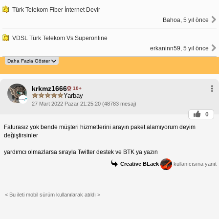
Türk Telekom Fiber İnternet Devir
Bahoa, 5 yıl önce
VDSL Türk Telekom Vs Superonline
erkaninn59, 5 yıl önce
krkmz1666
10+
Yarbay
27 Mart 2022 Pazar 21:25:20 (48783 mesaj)
0
Faturasız yok bende müşteri hizmetlerini arayın paket alamıyorum deyim
değiştirsinler
yardımcı olmazlarsa sırayla Twitter destek ve BTK ya yazın
Creative BLack
kullanıcısına yanıt
< Bu ileti mobil sürüm kullanılarak atıldı >