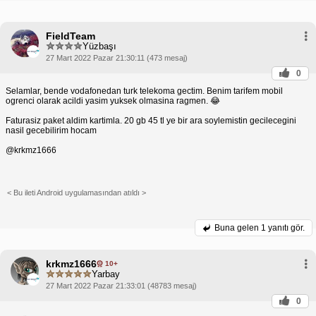
FieldTeam
Yüzbaşı
27 Mart 2022 Pazar 21:30:11 (473 mesaj)
0
Selamlar, bende vodafonedan turk telekoma gectim. Benim tarifem mobil
ogrenci olarak acildi yasim yuksek olmasina ragmen. 😂
Faturasiz paket aldim kartimla. 20 gb 45 tl ye bir ara soylemistin gecilecegini
nasil gecebilirim hocam
@krkmz1666
< Bu ileti Android uygulamasından atıldı >
Buna gelen
1 yanıtı gör.
krkmz1666
10+
Yarbay
27 Mart 2022 Pazar 21:33:01 (48783 mesaj)
0