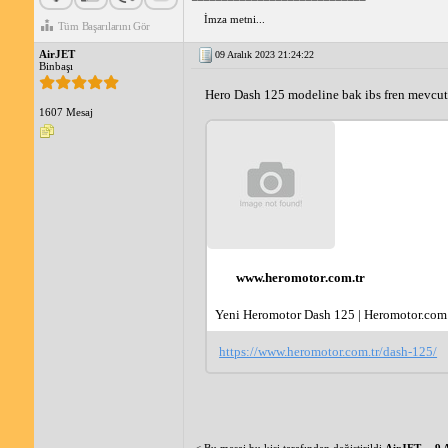
İmza metni...
Tüm Başarılarını Gör
AirJET
09 Aralık 2023 21:24:22
Binbaşı
Hero Dash 125 modeline bak ibs fren mevcut
1607 Mesaj
www.heromotor.com.tr
Yeni Heromotor Dash 125 | Heromotor.com.
https://www.heromotor.com.tr/dash-125/