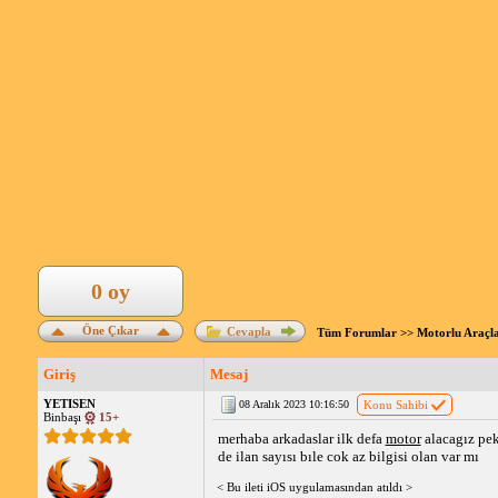
0 oy
Öne Çıkar
Cevapla
Tüm Forumlar
>>
Motorlu Araçl
Giriş
Mesaj
YETISEN
08 Aralık 2023 10:16:50
Konu Sahibi
Binbaşı
15+
merhaba arkadaslar ilk defa
motor
alacagız pek
de ilan sayısı bıle cok az bilgisi olan var mı
< Bu ileti iOS uygulamasından atıldı >