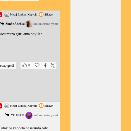
Mesaj Linkini Kopyala
Şikayet
SïmônAdebïsï
kullanıcısına yanıt
hosumuza gitti ama bayiler
|
|
0
evap geldi
Mesaj Linkini Kopyala
Şikayet
YETISEN
kullanıcısına yanıt
 ufak bi kaporta hasarında bile 