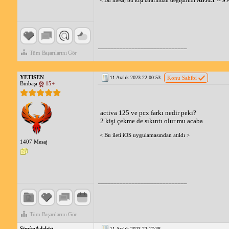
< Bu mesaj bu kişi tarafından değiştirildi
AirJET
--
9 
_____________________________
Tüm Başarılarını Gör
YETISEN
11 Aralık 2023 22:00:53
Konu Sahibi
Binbaşı
15+
activa 125 ve pcx farkı nedir peki?
2 kişi çekme de sıkıntı olur mu acaba
< Bu ileti iOS uygulamasından atıldı >
1407 Mesaj
_____________________________
Tüm Başarılarını Gör
SïmônAdebïsï
11 Aralık 2023 22:17:38