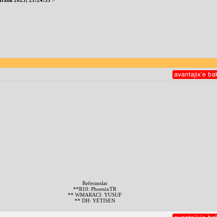
Aralık 2023; 21:24:35
>
Referanslar
**R10: PhoenixTR
** WMARACI: YUSUF
** DH: YETISEN