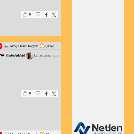
|
|
0
Mesaj Linkini Kopyala
Şikayet
SïmônAdebïsï
kullanıcısına yanıt
|
|
0