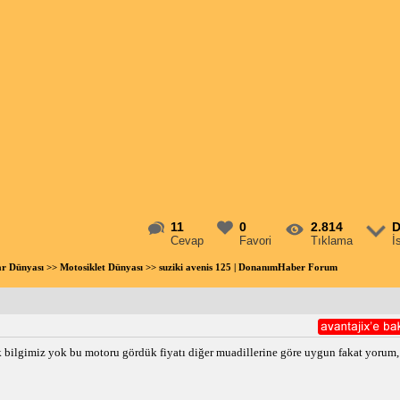
11
0
2.814
D
Cevap
Favori
Tıklama
İ
ar Dünyası
>>
Motosiklet Dünyası
>> suziki avenis 125 | DonanımHaber Forum
 bilgimiz yok bu motoru gördük fiyatı diğer muadillerine göre uygun fakat yorum