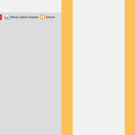
Mesaj Linkini Kopyala
Şikayet