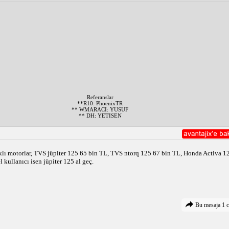
Referanslar
**R10: PhoenixTR
** WMARACI: YUSUF
** DH: YETISEN
klı motorlar, TVS jüpiter 125 65 bin TL, TVS ntorq 125 67 bin TL, Honda Activa 12
 kullanıcı isen jüpiter 125 al geç. 
Bu mesaja 1 c