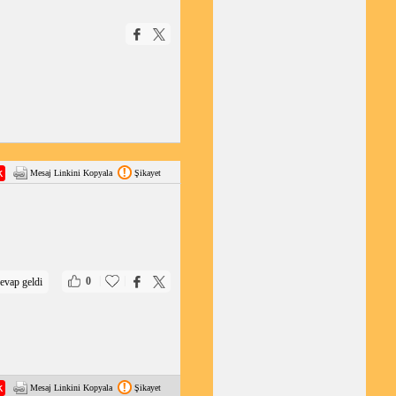
Mesaj Linkini Kopyala
Şikayet
|
|
0
evap geldi
Mesaj Linkini Kopyala
Şikayet