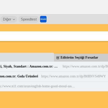
Diğer
Speedtest
Editörün Seçtiği Fırsatlar
Casio MW-240-7BVDF Standart Erkek Kol Saati, Siyah, Standart : Amazon.com.tr: Moda
https://www.amazon.com.tr/dp
zon.com.tr: Gıda Ürünleri
https://www.amazon.com.tr/dp/B0BNVS49WY
https://www.n11.com/urun/english-home-good-mood-sascha-paslanmaz-celik-termos-1000-ml-acik-pembe-acik-pembe-120365371?magaza=englishhome