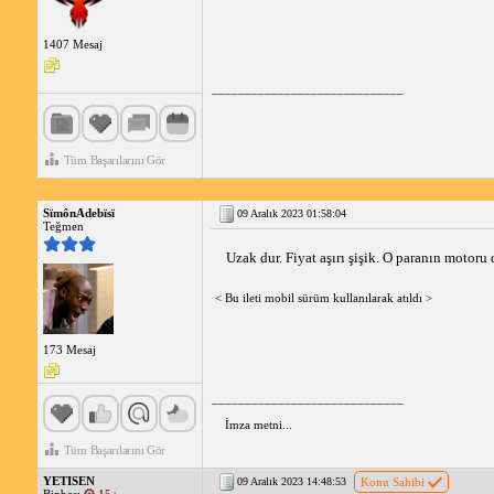
1407 Mesaj
_____________________________
Tüm Başarılarını Gör
SïmônAdebïsï
09 Aralık 2023 01:58:04
Teğmen
Uzak dur. Fiyat aşırı şişik. O paranın motoru 
< Bu ileti mobil sürüm kullanılarak atıldı >
173 Mesaj
_____________________________
İmza metni...
Tüm Başarılarını Gör
YETISEN
09 Aralık 2023 14:48:53
Konu Sahibi