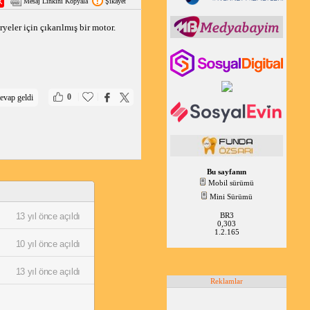
Mesaj Linkini Kopyala
Şikayet
eler için çıkarılmış bir motor. 
|
|
0
evap geldi
Bu sayfanın
Mobil sürümü
Mini Sürümü
BR3
13 yıl önce açıldı
0,303
1.2.165
10 yıl önce açıldı
13 yıl önce açıldı
Reklamlar