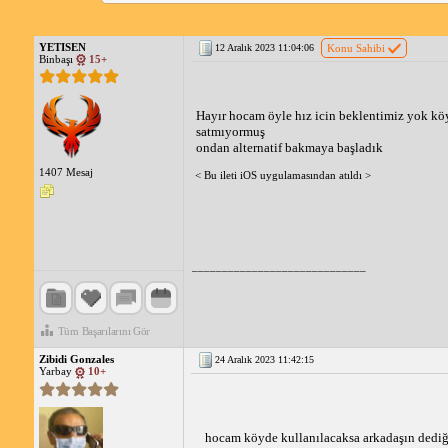
YETISEN
12 Aralık 2023 11:04:06
Konu Sahibi
Binbaşı
15+
Hayır hocam öyle hız icin beklentimiz yok kö
satmıyormuş
ondan alternatif bakmaya başladık
1407 Mesaj
< Bu ileti iOS uygulamasından atıldı >
_____________________________
Tüm Başarılarını Gör
Zibidi Gonzales
24 Aralık 2023 11:42:15
Yarbay
10+
hocam köyde kullanılacaksa arkadaşın dediği gi