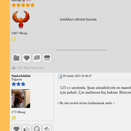
Binbaşı
15+
tesekkur ederım hocam
1407 Mesaj
_____________________________
Tüm Başarılarını Gör
SïmônAdebïsï
09 Aralık 2023 20:46:37
Teğmen
125 cc sınıfında. Şuan alınabilecek en mantı
için pahalı. Çin mallarına hiç bakma. Bireysel
< Bu ileti mobil sürüm kullanılarak atıldı >
173 Mesaj
_____________________________