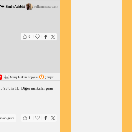
SïmônAdebïsï
kullanıcısına yanıt
|
|
0
Mesaj Linkini Kopyala
Şikayet
5 93 bin TL. Diğer markalar şuan 
|
|
1
evap geldi