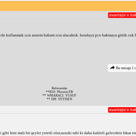
yde kullanmak ıcın annem babam ıcın alacaktık. hondaya pcx bakmaya gittik cok 
Bu mesaja 1 c
Referanslar
**R10: PhoenixTR
** WMARACI: YUSUF
** DH: YETISEN
bi hint malı bir şeyler yeterli olur,suzuki tabi ki daha kaliteli gelecektir fakat en