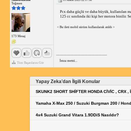
Teğmen
Pcx daha güçlü ve daha büyük, kullanılan malz
125 cc sınıfında iki kişi her motora binilir.
< Bu ileti mobil sürüm kullanılarak atıldı >
173 Mesaj
_____________________________
İmza metni...
Tüm Başarılarını Gör
Yapay Zeka’dan İlgili Konular
SKUNK2 SHORT SHİFTER HONDA CİVİC , CRX , 
Yamaha X-Max 250 / Suzuki Burgman 200 / Hon
4x4 Suzuki Grand Vitara 1.9DDiS Nasıldır?