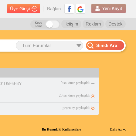
Yeni Kayıt
Üye Girişi
Bağlan
Koyu
İletişim
Reklam
Destek
Tema
Tüm Forumlar
Şimdi Ara
9 sa. önce paylaşıldı
/B01D5P6H4Y
23 sa. önce paylaşıldı
geçen ay paylaşıldı
Bu Konudaki Kullanıcılar:
Daha Az