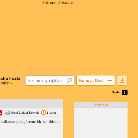
3 Misafir -
3 Masaüstü
aha Fazla
Konuya Özel
statistik
Favorilerime Ekle
Sayfa:
1
Konuyu Açandan
Reklamlar
Popüler Mesajlar
Mesaj Linkini Kopyala
Şikayet
Linkli Mesajlar
, kullanan pek göremedık. sahibinden
Yazdır
E-Posta Aboneliği
Konuyu Gizle