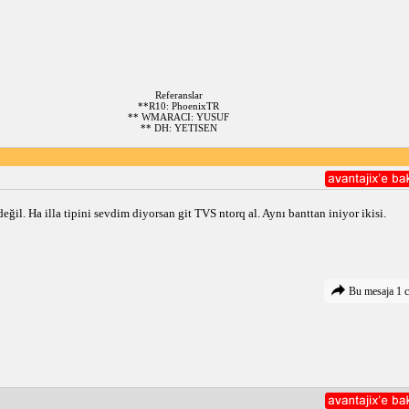
Referanslar
**R10: PhoenixTR
** WMARACI: YUSUF
** DH: YETISEN
değil. Ha illa tipini sevdim diyorsan git TVS ntorq al. Aynı banttan iniyor ikisi.
Bu mesaja 1 c