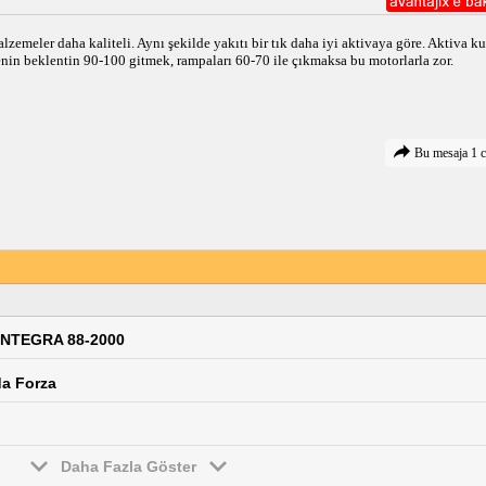
emeler daha kaliteli. Aynı şekilde yakıtı bir tık daha iyi aktivaya göre. Aktiva kury
 Senin beklentin 90-100 gitmek, rampaları 60-70 ile çıkmaksa bu motorlarla zor. 
Bu mesaja 1 c
İNTEGRA 88-2000
da Forza
Daha Fazla Göster