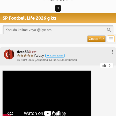
1
SP Football Life 2026 çıktı
Cevap Yaz
deta53
15+
Yarbay
Konu Sahibi
15 Ekim 2025 Çarşamba 13:20:23 (3519 mesaj)
0