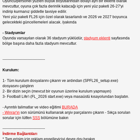
Oyuncu/personel yüzleri büyük boyutlarından dolayı ayrı bir eklenti olarak
mevcuttur, oyuna çok fazla derinlik katacağı için yeni yüz paketi 26-27'yi
indirip kurmanız şiddetle tavsiye edilir.
Yeni yüz paketi FL26 için özel olarak tasarlandı ve 2026 ve 2027 boyunca
gelecekteki güncellemeleri alacak. /yakında
- Stadyumlar
Oyunda varsayılan olarak 36 stadyum yüklüdür,
stadyum eklenti
sayfasında
bölge başına daha fazla stadyum mevcuttur.
----------------------------------
Kurulum:
1- Tüm kurulum dosyalarını çıkarın ve ardından (SPFL26_setup.exe)
dosyasını çalıştırın
2- Bir dizin seçin (mevcut bir oyunun üzerine kurulum yapmayın)
3- Football Life'ı (FL_2026 start.exe) veya masaüstü kısayolundan başlatın.
- Ayrıntılı talimatlar ve video eğitimi
BURADA
- Winrar'ın
son sürümünü kullanarak arşiv parçalarını çıkarın - Sıkça sorulan
sorular için lütfen
SSS
bölümüne bakın
----------------------------------
İndirme Bağlantıları
* Tam erişim için reklam engelleyiciyi devre dışı bırakın