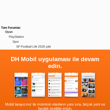
Tüm Forumlar
Oyun
PlayStation
Spor
SP Football Life 2026 çıktı
DH Mobil uygulaması ile devam
edin.
Mobil tarayıcınız ile mümkün olanların yanı sıra, birçok yeni ve
faydalı özelliğe erişin.