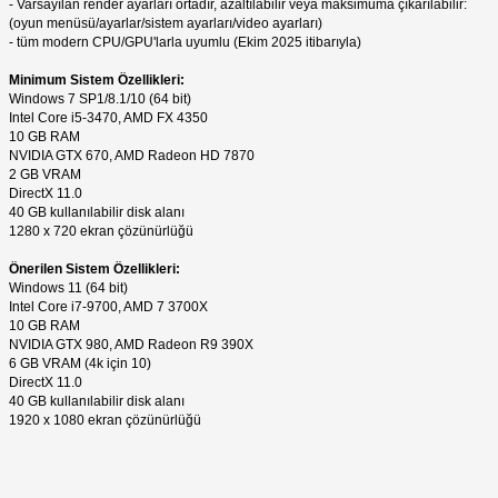
- Varsayılan render ayarları ortadır, azaltılabilir veya maksimuma çıkarılabilir:
(oyun menüsü/ayarlar/sistem ayarları/video ayarları)
- tüm modern CPU/GPU'larla uyumlu (Ekim 2025 itibarıyla)
Minimum Sistem Özellikleri:
Windows 7 SP1/8.1/10 (64 bit)
Intel Core i5-3470, AMD FX 4350
10 GB RAM
NVIDIA GTX 670, AMD Radeon HD 7870
2 GB VRAM
DirectX 11.0
40 GB kullanılabilir disk alanı
1280 x 720 ekran çözünürlüğü
Önerilen Sistem Özellikleri:
Windows 11 (64 bit)
Intel Core i7-9700, AMD 7 3700X
10 GB RAM
NVIDIA GTX 980, AMD Radeon R9 390X
6 GB VRAM (4k için 10)
DirectX 11.0
40 GB kullanılabilir disk alanı
1920 x 1080 ekran çözünürlüğü