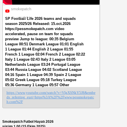
smokepatch
youtube
SP Football Life 2026 teams and squads
season 2025/26 Released: 15.oct.2026
https://pessmokepatch.com video
accelerated, pause on team for squads
preview Jump to league: 00:35 Belgium
League 00:51 Denmark League 01:01 English
1 League 01:44 English 2 League 01:55
French 1 League 02:04 French 2 League 02:22
Italy 1 League 02:43 Italy 2 League 03:05
Netherlands League 03:24 Portugal League
03:44 Russia League 04:02 Scotland League
04:16 Spain 1 League 04:39 Spain 2 League
05:02 Greek League 05:18 Turkey League
05:36 Germany 1 League 05:57 Other
European Teams 06:36 Argentina League
https://www.youtube.com/watch?v=VIgXSNkY5J8&embe
07:08 Brazil 1 League 07:32 Brazil 2 League
ds_referring_euri=https%3A%2F%2Fwww.pessmokepatc
07:51 Chile League 08:07 Colombia League
h.com%2F
08:27 USA League 08:48 Other American
Teams 09:15 China League 09:30 Saudi
League 09:49 AFC Teams 10:24 Japan League
10:42 Other Asia Teams 10:52 Nationals and
Smokepatch Futbol Hayatı 2026
classics music (extended): Punch Deck -
sürüm 1.00 (15.Ekim.2025)