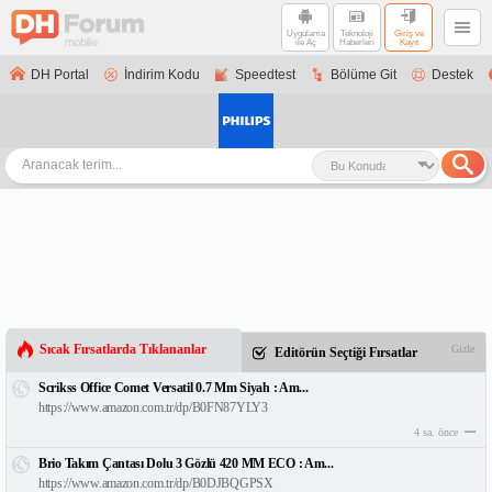
Uygulama
Teknoloji
Giriş ve
ile Aç
Haberleri
Kayıt
DH Portal
İndirim Kodu
Speedtest
Bölüme Git
Destek
Sıcak Fırsatlarda Tıklananlar
Gizle
Editörün Seçtiği Fırsatlar
Scrikss Office Comet Versatil 0.7 Mm Siyah : Am...
https://www.amazon.com.tr/dp/B0FN87YLY3
4 sa. önce
Brio Takım Çantası Dolu 3 Gözlü 420 MM ECO : Am...
https://www.amazon.com.tr/dp/B0DJBQGPSX