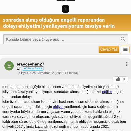
1
sonradan almış olduğum engelli raporundan
dolayı ehliyetimi yenileyemiyorum tavsiye verin
Cevap Yaz
erayceyhan27
E
Er
Konu Sahibi
27 Eylül 2025 Cumartesi 22:59:12 (1 mesaj)
0
merhabalar benim şöyle bir sorunum var benim ehliyetim kırıldı yenilemek
istiyorum fakat yenileyemiyorum sonradan almış olduğum özel
eğitim
engelli
raporundan dolayı
ister özel hastane olsun ister devlet hastanesi olsun sistemde almış olduğum
engelli raporunu gördükleri için
ehliyet
yenilemek için bana sağlık raporu
vermiyorlar böyle bir durum yaşayan varmı yada bu konu hakkında bilginiz
varmı varsa yardımcı olursanız çok sevirim ehliyetimin geçerlilik süresi 2 yıl
kaldı eğer süresi geldiğinde yenilemezsem artık ehliyetim geçersiz olucak ben
ehliyeti 2017 yılında kazandım özel eğitim engelli raporunuda 2021