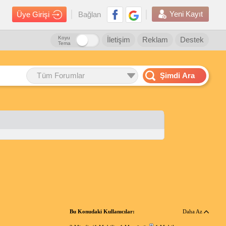
Yeni Kayıt
Üye Girişi
Bağlan
Koyu
İletişim
Reklam
Destek
Tema
Tüm Forumlar
Şimdi Ara
Bu Konudaki Kullanıcılar:
Daha Az