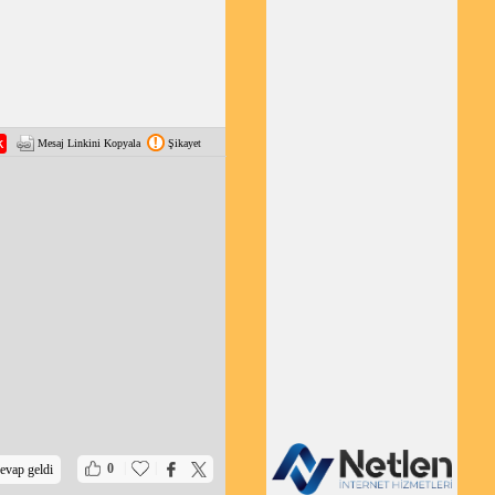
Mesaj Linkini Kopyala
Şikayet
|
|
0
evap geldi