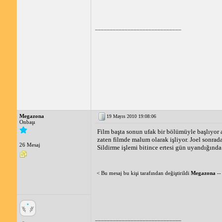
_____________________________
Megazona
19 Mayıs 2010 19:08:06
Onbaşı
Film başta sonun ufak bir bölümüyle başlıyor a
zaten filmde malum olarak işliyor. Joel sonrad
26 Mesaj
Sildirme işlemi bitince ertesi gün uyandığında 
< Bu mesaj bu kişi tarafından değiştirildi
Megazona
-
_____________________________