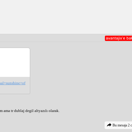
rnal+sunshine+of
m ama tr dublaj degil altyazılı olarak.
Bu mesaja 2 c