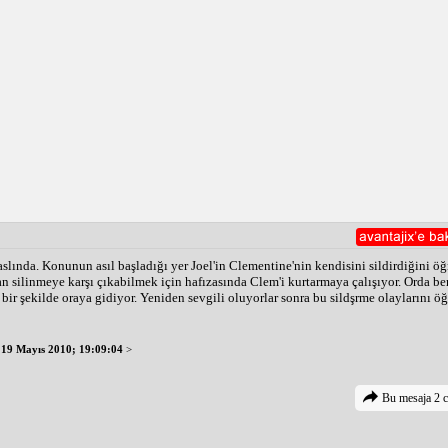
slında. Konunun asıl başladığı yer Joel'in Clementine'nin kendisini sildirdiğini ö
an silinmeye karşı çıkabilmek için hafızasında Clem'i kurtarmaya çalışıyor. Orda b
bir şekilde oraya gidiyor. Yeniden sevgili oluyorlar sonra bu sildşrme olaylarını ö
-
19 Mayıs 2010; 19:09:04
>
Bu mesaja 2 c