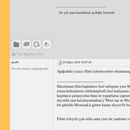
_____________________________
En çok para kazandıran iş değil, beyindir.
Tüm Başarılarını Gör
qraff
19 Mayıs 2010 19:07:24
Süresiz olarak uzaklaştırıldı.
Aşağıdaki yazıyı filmi izlemeyenler okumasın
----------------------------------------
Hatırlarsan film başlarken Joel sebepsiz yere M
sonra hafızalarını sildirmişlerdi.Joel hafızası
kaçmaya çalışıyorlar.Ama ne yaparlarsa yapsınla
diyordu tam hatırlayamadım.) ''Meet me in Mont
bir şekilde Montauk'a gitme kararı alıyor.Ve bu
Filmi izleyeli çok oldu ama yine de yardımcı 