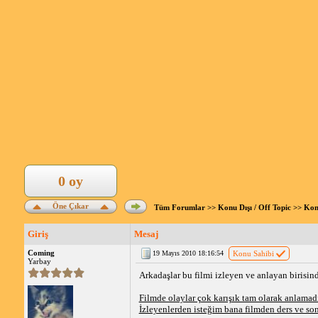
0 oy
Öne Çıkar
Tüm Forumlar
>>
Konu Dışı / Off Topic
>>
Kon
Giriş
Mesaj
Coming
19 Mayıs 2010 18:16:54
Konu Sahibi
Yarbay
Arkadaşlar bu filmi izleyen ve anlayan birisi
Filmde olaylar çok karışık tam olarak anlamad
İzleyenlerden isteğim bana filmden
ders
ve son