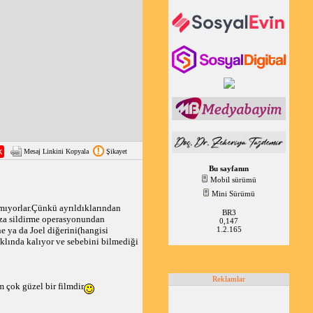
Mesaj Linkini Kopyala
Şikayet
Bu sayfanın
Mobil sürümü
Mini Sürümü
nımıyorlar.Çünkü ayrıldıklarından
BR3
fıza sildirme operasyonundan
0,147
ne ya da Joel diğerini(hangisi
1.2.165
aklında kalıyor ve sebebini bilmediği
Reklamlar
 çok güzel bir filmdir