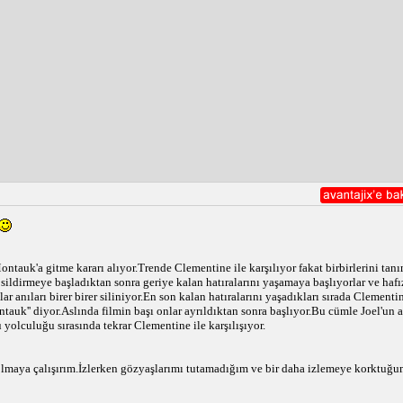
ontauk'a gitme kararı alıyor.Trende Clementine ile karşılıyor fakat birbirlerini ta
nı sildirmeye başladıktan sonra geriye kalan hatıralarını yaşamaya başlıyorlar ve ha
r anıları birer birer siliniyor.En son kalan hatıralarını yaşadıkları sırada Clementi
auk'' diyor.Aslında filmin başı onlar ayrıldıktan sonra başlıyor.Bu cümle Joel'un 
 yolculuğu sırasında tekrar Clementine ile karşılışıyor.
olmaya çalışırım.İzlerken gözyaşlarımı tutamadığım ve bir daha izlemeye korktuğum