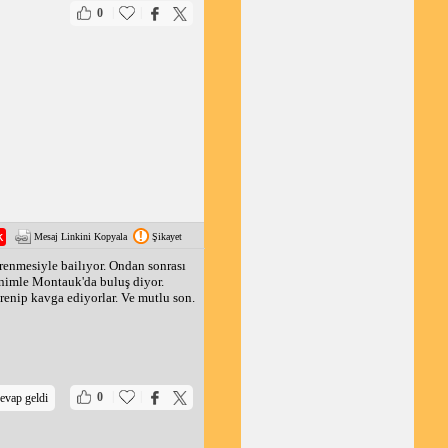
|
|
0
Mesaj Linkini Kopyala
Şikayet
ğrenmesiyle bailıyor. Ondan sonrası
enimle Montauk'da buluş diyor.
ğrenip kavga ediyorlar. Ve mutlu son.
|
|
0
evap geldi