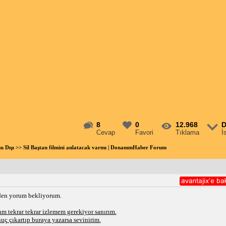
8
0
12.968
D
Cevap
Favori
Tıklama
İ
u Dışı
>> Sil Baştan filmini anlatacak varmı | DonanımHaber Forum
nden yorum bekliyorum.
ım tekrar tekrar izlemem gerekiyor sanırım.
uç çıkartıp buraya yazarsa sevinirim.