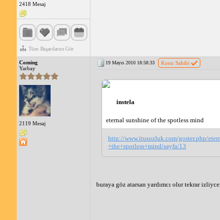
2418 Mesaj
Tüm Başarılarını Gör
Coming
19 Mayıs 2010 18:58:33
Konu Sahibi
Yarbay
instela
eternal sunshine of the spotless mind
2119 Mesaj
http://www.itusozluk.com/goster.php/ete
+the+spotless+mind/sayfa/13
buraya göz atarsan yardımcı olur tekrar izliyce