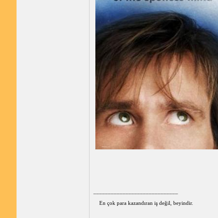
_____________________________
En çok para kazandıran iş değil, beyindir.