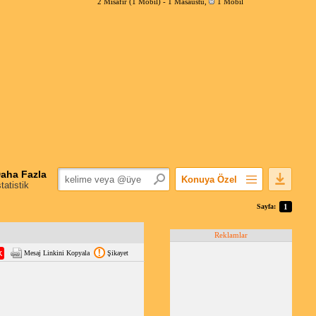
2 Misafir (1 Mobil) -
1 Masaüstü
,
1 Mobil
aha Fazla
Konuya Özel
statistik
Favorilerime Ekle
Sayfa:
1
Konuyu Açandan
Reklamlar
Popüler Mesajlar
Mesaj Linkini Kopyala
Şikayet
Linkli Mesajlar
Yazdır
E-Posta Aboneliği
Konuyu Gizle