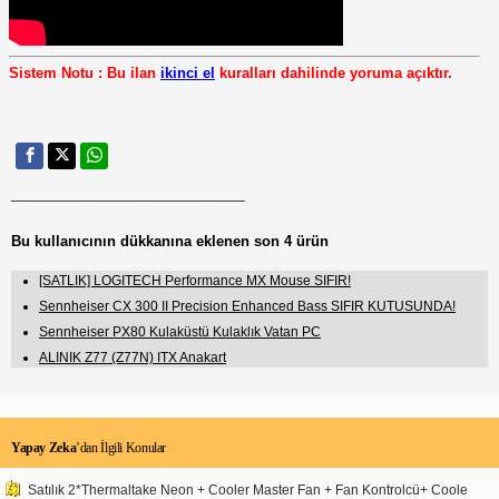
Sistem Notu : Bu ilan
ikinci el
kuralları dahilinde yoruma açıktır.
______________________________
Bu kullanıcının dükkanına eklenen son 4 ürün
[SATLIK] LOGITECH Performance MX Mouse SIFIR!
Sennheiser CX 300 II Precision Enhanced Bass SIFIR KUTUSUNDA!
Sennheiser PX80 Kulaküstü Kulaklık Vatan PC
ALINIK Z77 (Z77N) ITX Anakart
Yapay Zeka
’dan İlgili Konular
Satılık 2*Thermaltake Neon + Cooler Master Fan + Fan Kontrolcü+ Coole