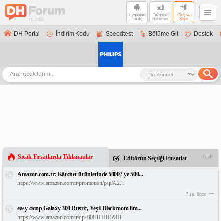
Uygulama
Teknoloji
Giriş ve
ile Aç
Haberleri
Kayıt
DH Portal
İndirim Kodu
Speedtest
Bölüme Git
Destek
Sıcak Fırsatlarda Tıklananlar
Gizle
Editörün Seçtiği Fırsatlar
Amazon.com.tr: Kärcher ürünlerinde 5000?'ye 500...
https://www.amazon.com.tr/promotion/psp/A2...
7 sa. önce
easy camp Galaxy 300 Rustic, Yeşil Blackroom 8m...
https://www.amazon.com.tr/dp/B08THHRZ8H