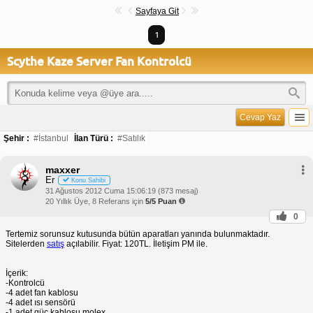
Sayfaya Git
1
Scythe Kaze Server Fan Kontrolcü
Cevap Yaz
Şehir :
#İstanbul
İlan Türü :
#Satılık
maxxer
Er
Konu Sahibi
31 Ağustos 2012 Cuma 15:06:19 (873 mesaj)
20 Yıllık Üye, 8 Referans için
5/5 Puan
0
Tertemiz sorunsuz kutusunda bütün aparatları yanında bulunmaktadır.
Sitelerden
satış
açılabilir. Fiyat: 120TL. İletişim PM ile.
İçerik:
-Kontrolcü
-4 adet fan kablosu
-4 adet ısı sensörü
-1 adet güç kablosu molex