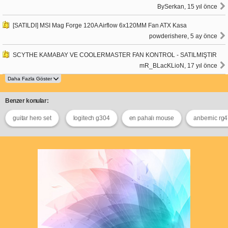
BySerkan, 15 yıl önce
[SATILDI] MSI Mag Forge 120A Airflow 6x120MM Fan ATX Kasa
powderishere, 5 ay önce
SCYTHE KAMABAY VE COOLERMASTER FAN KONTROL - SATILMIŞTIR
mR_BLacKLioN, 17 yıl önce
Benzer konular:
guitar hero set
logitech g304
en pahalı mouse
anbernic rg