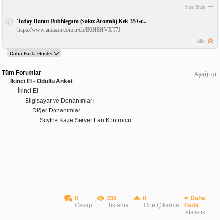
9 sa. önce
Today Donut Bubblegum (Sakız Aromalı) Kek 35 Gr...
https://www.amazon.com.tr/dp/B0H8HVXT7J
dün
Tüm Forumlar
Aşağı git
İkinci El - Ödüllü Anket
İkinci El
Bilgisayar ve Donanımları
Diğer Donanımlar
Scythe Kaze Server Fan Kontrolcü
0
236
0
Daha
Cevap
Tıklama
Öne Çıkarma
Fazla
İstatistik