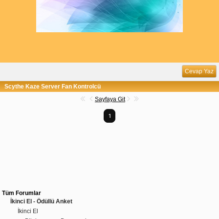
Cevap Yaz
Scythe Kaze Server Fan Kontrolcü
Sayfaya Git
1
Tüm Forumlar
İkinci El - Ödüllü Anket
İkinci El