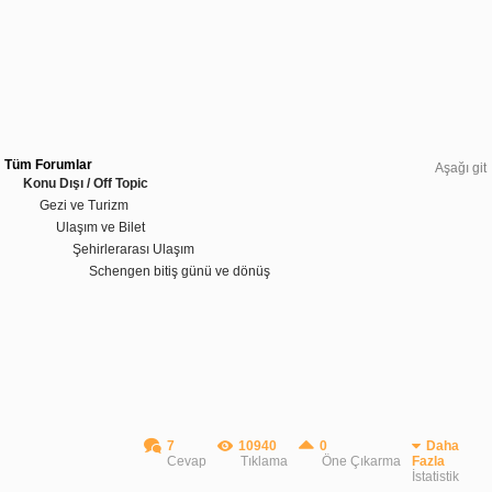
Tüm Forumlar
Aşağı git
Konu Dışı / Off Topic
Gezi ve Turizm
Ulaşım ve Bilet
Şehirlerarası Ulaşım
Schengen bitiş günü ve dönüş
7
10940
0
Daha
Cevap
Tıklama
Öne Çıkarma
Fazla
İstatistik