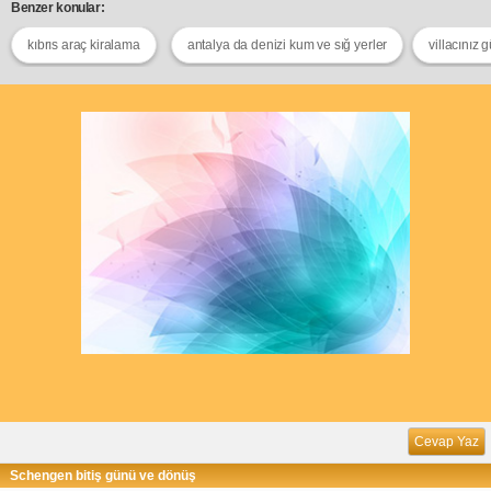
Benzer konular:
kıbrıs araç kiralama
antalya da denizi kum ve sığ yerler
villacınız 
Cevap Yaz
Schengen bitiş günü ve dönüş