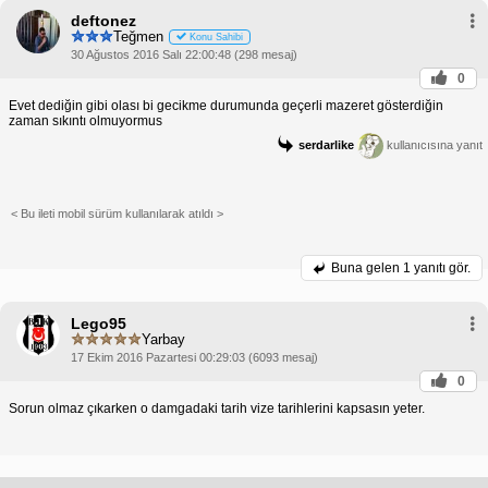
deftonez
Teğmen
Konu Sahibi
30 Ağustos 2016 Salı 22:00:48 (298 mesaj)
0
Evet dediğin gibi olası bi gecikme durumunda geçerli mazeret gösterdiğin
zaman sıkıntı olmuyormus
serdarlike
kullanıcısına yanıt
< Bu ileti mobil sürüm kullanılarak atıldı >
Buna gelen
1 yanıtı gör.
Lego95
Yarbay
17 Ekim 2016 Pazartesi 00:29:03 (6093 mesaj)
0
Sorun olmaz çıkarken o damgadaki tarih vize tarihlerini kapsasın yeter.