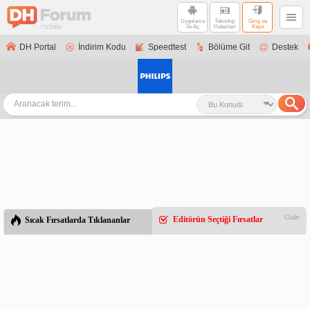
Uygulama
Teknoloji
Giriş ve
ile Aç
Haberleri
Kayıt
DH Portal
İndirim Kodu
Speedtest
Bölüme Git
Destek
Gizle
Editörün Seçtiği Fırsatlar
Sıcak Fırsatlarda Tıklananlar