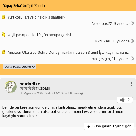
Yapay Zeka
’dan İlgili Konular
Yurt koşulları ve giriş-çıkış saatleri?
Notorious22, 9 yıl önce
yeşil pasaport ile 10 gün avrupa gezisi
TGYüksel, 11 yıl önce
Amazon Okula ve Şehre Dönüş fırsatlarında son 3 gün! İşte kaçırmamanız
maligezgin, 11 ay önce
serdarlike
Yüzbaşı
30 Ağustos 2016 Salı 21:52:03 (656 mesaj)
0
ben de bir kere son gün geldim. sıkıntı olmaz merak etme. olası uçak iptali,
gecikme vs. durumunda ülke polisine bildirmeni tavsiye ederim. bildirmen
kaydıyla sorun olmaz.
Buna gelen
1 yanıtı gör.