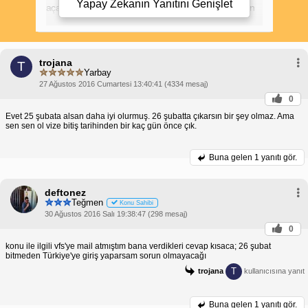
Yapay Zekanın Yanıtını
Genişlet
açar ve para cezası veya diğer yaptırımlara neden
olabilir.
Schengen üyesi bir ülkede vizeniz sona erdikten
sonra 90 güne kadar vizesiz kalabilirsiniz. Ancak bu
süre içinde başka bir Schengen ülkesine seyahat
trojana
edemezsiniz. Örneğin, 90 günlük bir Schengen
T
Yarbay
vizesine sahipseniz ve vizenizin bitiş günü 1 Ocak
ise, o tarihten önce Schengen bölgesinden
27 Ağustos 2016 Cumartesi 13:40:41 (4334 mesaj)
ayrılmanız gerekir.
0
Schengen vizesi bitiş gününü takip eden günlerde
Evet 25 şubata alsan daha iyi olurmuş. 26 şubatta çıkarsın bir şey olmaz. Ama
başka bir Schengen ülkesine gitmeyi planlıyorsanız,
sen sen ol vize bitiş tarihinden bir kaç gün önce çık.
yeni bir vizeye başvurmanız gerekir. Ayrıca, vize
bitiş tarihinde dönüş yapmamanız durumunda
gelecekte Schengen vizesi almanız zorlaşabilir.
Buna gelen
1 yanıtı gör.
Bu nedenle, Schengen vizesinin bitiş gününde veya
öncesinde dönüş yaparak vize ihlali yapmaktan
kaçınmanız önemlidir.
deftonez
Teğmen
Konu Sahibi
30 Ağustos 2016 Salı 19:38:47 (298 mesaj)
0
konu ile ilgili vfs'ye mail atmıştım bana verdikleri cevap kısaca; 26 şubat
bitmeden Türkiye'ye giriş yaparsam sorun olmayacağı
T
trojana
kullanıcısına yanıt
Buna gelen
1 yanıtı gör.