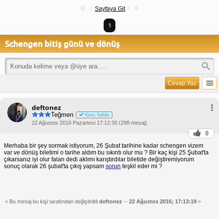
Sayfaya Git
1
Schengen bitiş günü ve dönüş
Cevap Yaz
deftonez
Teğmen
Konu Sahibi
22 Ağustos 2016 Pazartesi 17:12:30 (298 mesaj)
0
Merhaba bir şey sormak istiyorum, 26 Şubat tarihine kadar schengen vizem
var ve dönüş biletimi o tarihe aldım bu sıkıntı olur mu ? Bir kaç kişi 25 Şubat'ta
çıkarsanız iyi olur falan dedi aklımı karıştırdılar biletide değiştiremiyorum
sonuç olarak 26 şubat'ta çıkış yapsam
sorun
teşkil eder mi ?
< Bu mesaj bu kişi tarafından değiştirildi
deftonez
--
22 Ağustos 2016; 17:13:19
>