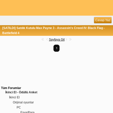
Cevap Yaz
[SATILDI] Satılık Kutulu Max Payne 3 - Assassin's Creed IV: Black Flag -
Battlefield 4
Sayfaya Git
1
Tüm Forumlar
İkinci El - Ödüllü Anket
İkinci El
Orijinal oyunlar
PC
Eşya/Para