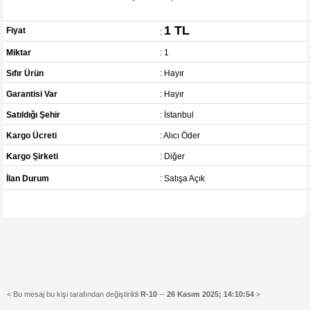
1 TL
Fiyat
:
Miktar
: 1
Sıfır Ürün
: Hayır
Garantisi Var
: Hayır
Satıldığı Şehir
: İstanbul
Kargo Ücreti
: Alıcı Öder
Kargo Şirketi
: Diğer
İlan Durum
: Satışa Açık
< Bu mesaj bu kişi tarafından değiştirildi
R-10
--
26 Kasım 2025; 14:10:54
>