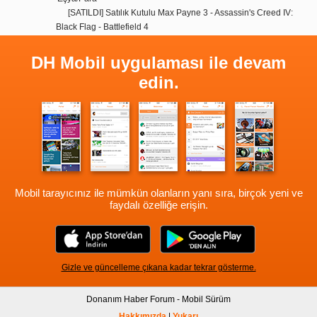
[SATILDI] Satılık Kutulu Max Payne 3 - Assassin's Creed IV:
Black Flag - Battlefield 4
DH Mobil uygulaması ile devam
edin.
Mobil tarayıcınız ile mümkün olanların yanı sıra, birçok yeni ve
faydalı özelliğe erişin.
Gizle ve güncelleme çıkana kadar tekrar gösterme.
Donanım Haber Forum - Mobil Sürüm
Hakkımızda
|
Yukarı