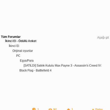
Tüm Forumlar
Aşağı git
İkinci El - Ödüllü Anket
İkinci El
Orijinal oyunlar
PC
Eşya/Para
[SATILDI] Satılık Kutulu Max Payne 3 - Assassin's Creed IV:
Black Flag - Battlefield 4
1
92
1
Daha