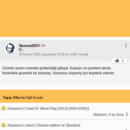
VenomSV
10+
Er
26 Kasım 2025 Çarşamba 15:35:14 (1081 mesaj)
1
Ürünler aynen resimde gösterildiği gibiydi. Kutuları ve içerikleri tamdı.
Kesinlikle güvenilir bir arkadaş. Sorunsuz alışveriş için teşekkür ederim.
Yapay Zeka
’dan İlgili Konular
Assassin's Creed IV: Black Flag (2013) [ANA KONU]
Starborn, 4 ay önce
Assassin's creed 2 Deluxe edition ve Standard