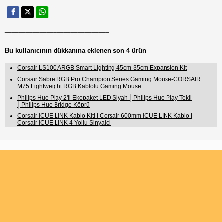
______________________________
Bu kullanıcının dükkanına eklenen son 4 ürün
Corsair LS100 ARGB Smart Lighting 45cm-35cm Expansion Kit
Corsair Sabre RGB Pro Champion Series Gaming Mouse-CORSAIR
M75 Lightweight RGB Kablolu Gaming Mouse
Philips Hue Play 2'li Ekopaket LED Siyah │Philips Hue Play Tekli
│Philips Hue Bridge Köprü
Corsair iCUE LINK Kablo Kiti | Corsair 600mm iCUE LINK Kablo |
Corsair iCUE LINK 4 Yollu Sinyalci