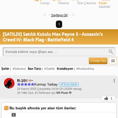
Cevap
Tıklama
Öne Çıkarma
Fazla
İstatistik
Sayfaya Git
1
[SATILDI] Satılık Kutulu Max Payne 3 - Assassin's
Creed IV: Black Flag - Battlefield 4
Cevap Yaz
Şehir :
#İstanbul
İlan Türü :
#Satılık
Kondisyon :
#Kullanılmış
R-10
10+
Kurmay Yarbay
Konu Sahibi
26 Kasım 2025 Çarşamba 14:04:19 (16294 mesaj)
15 Yıllık Üye, 61 Referans için
5/5 Puan
1
Bu başlık altında yer alan tüm ilanlar;
1