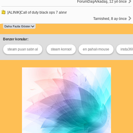
ForumDaşArkadaş, 12 yıl önce
[ALINIK]Call of duty black ops 7 alınır
Tarnished, 8 ay önce
Benzer konular:
steam puan satın al
steam konsol
en pahalı mouse
insta36