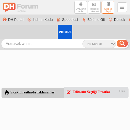
Uygulama
Teknoloji
Giriş ve
ile Aç
Haberleri
Kayıt
DH Portal
İndirim Kodu
Speedtest
Bölüme Git
Destek
Gizle
Editörün Seçtiği Fırsatlar
Sıcak Fırsatlarda Tıklananlar