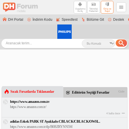
Uygulama
Teknoloji
Giriş ve
ile Aç
Haberleri
Kayıt
DH Portal
İndirim Kodu
Speedtest
Bölüme Git
Destek
Sıcak Fırsatlarda Tıklananlar
Gizle
Editörün Seçtiği Fırsatlar
https://www.amazon.com.tr/
https://www.amazon.com.tr/
4 hafta önce
adidas Erkek PARK ST Ayakkabı CBLACK/CBLACK/OWH...
https://www.amazon.com.tr/dp/B0BZRYNN5M