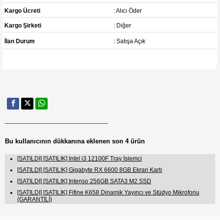
Kargo Ücreti
: Alıcı Öder
Kargo Şirketi
: Diğer
İlan Durum
: Satışa Açık
______________________________
Bu kullanıcının dükkanına eklenen son 4 ürün
[SATILDI] [SATILIK] Intel i3 12100F Tray İşlemci
[SATILDI] [SATILIK] Gigabyte RX 6600 8GB Ekran Kartı
[SATILDI] [SATILIK] Intenso 256GB SATA3 M2 SSD
[SATILDI] [SATILIK] Fifine K658 Dinamik Yayıncı ve Stüdyo Mikrofonu
(GARANTİLİ)