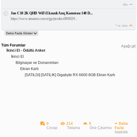
dün
Juo C10 2K QHD WiFi Ekranlı Araç Kamerası 140 D...
https://www.amazon.com.tr/gp/product/B0H29...
7 sa. önce
Tüm Forumlar
Aşağı git
İkinci El - Ödüllü Anket
İkinci El
Bilgisayar ve Donanımları
Ekran Kartı
[SATILDI] [SATILIK] Gigabyte RX 6600 8GB Ekran Kartı
0
214
0
Daha
Cevap
Tıklama
Öne Çıkarma
Fazla
İstatistik