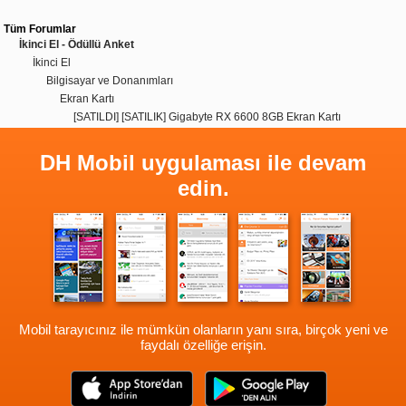
Tüm Forumlar
İkinci El - Ödüllü Anket
İkinci El
Bilgisayar ve Donanımları
Ekran Kartı
[SATILDI] [SATILIK] Gigabyte RX 6600 8GB Ekran Kartı
DH Mobil uygulaması ile devam
edin.
Mobil tarayıcınız ile mümkün olanların yanı sıra, birçok yeni ve
faydalı özelliğe erişin.