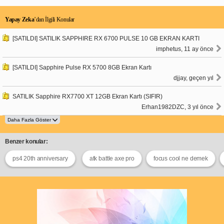
Yapay Zeka
’dan İlgili Konular
[SATILDI] SATILIK SAPPHIRE RX 6700 PULSE 10 GB EKRAN KARTI
imphetus, 11 ay önce
[SATILDI] Sapphire Pulse RX 5700 8GB Ekran Kartı
djjay, geçen yıl
SATILIK Sapphire RX7700 XT 12GB Ekran Kartı (SIFIR)
Erhan1982DZC, 3 yıl önce
Benzer konular:
ps4 20th anniversary
atk battle axe pro
focus cool ne demek