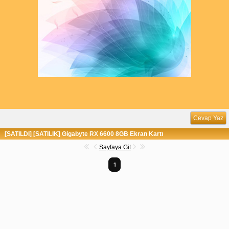
Cevap Yaz
[SATILDI] [SATILIK] Gigabyte RX 6600 8GB Ekran Kartı
Sayfaya Git
1