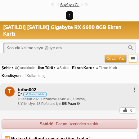
Sayfaya Git
1
[SATILDI] [SATILIK] Gigabyte RX 6600 8GB Ekran
Kartı
Cevap Yaz
Şehir :
#Çanakkale
İlan Türü :
#Satılık
Ekran Kartı :
#Ekran Kartı
Kondisyon :
#Kullanılmış
tufan002
T
Er
Konu Sahibi
10 Kasım 2025 Pazartesi 00:48:31 (99 mesaj)
8 Yıllık Üye, 18 Referans için
5/5 Puan
0
Satıldı!:
Forum üzerinden satıldı.
Bu başlık altında yer alan tüm ilanlar;