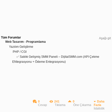
Tüm Forumlar
Aşağı git
Web Tasarım - Programlama
Yazılım Geliştirme
PHP / CGI
✅ Satılık Gelişmiş SMM Paneli – DijitalSMM.com (API Çekme
ENtegrasyonu + Ödeme Entegrasyonu)
0
241
0
Daha
Cevap
Tıklama
Öne Çıkarma
Fazla
İstatistik