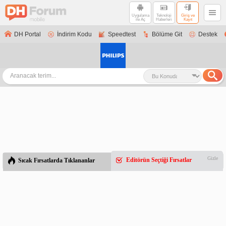
Uygulama
Teknoloji
Giriş ve
ile Aç
Haberleri
Kayıt
DH Portal
İndirim Kodu
Speedtest
Bölüme Git
Destek
Gizle
Editörün Seçtiği Fırsatlar
Sıcak Fırsatlarda Tıklananlar