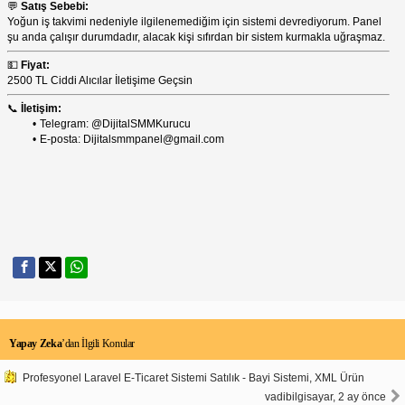
💬
Satış Sebebi:
Yoğun iş takvimi nedeniyle ilgilenemediğim için sistemi devrediyorum. Panel
şu anda çalışır durumdadır, alacak kişi sıfırdan bir sistem kurmakla uğraşmaz.
💵
Fiyat:
2500 TL Ciddi Alıcılar İletişime Geçsin
📞
İletişim:
Telegram: @DijitalSMMKurucu
E-posta: Dijitalsmmpanel@gmail.com
Yapay Zeka
’dan İlgili Konular
Profesyonel Laravel E-Ticaret Sistemi Satılık - Bayi Sistemi, XML Ürün
vadibilgisayar, 2 ay önce