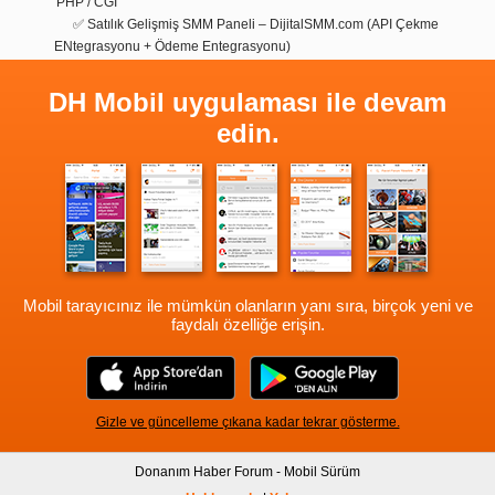
PHP / CGI
✅ Satılık Gelişmiş SMM Paneli – DijitalSMM.com (API Çekme
ENtegrasyonu + Ödeme Entegrasyonu)
DH Mobil uygulaması ile devam
edin.
Mobil tarayıcınız ile mümkün olanların yanı sıra, birçok yeni ve
faydalı özelliğe erişin.
Gizle ve güncelleme çıkana kadar tekrar gösterme.
Donanım Haber Forum - Mobil Sürüm