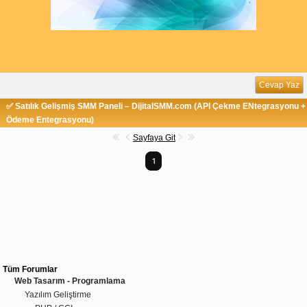
Cevap Yaz
✅ Satılık Gelişmiş SMM Paneli – DijitalSMM.com (API Çekme ENtegrasyonu +
Ödeme Entegrasyonu)
Sayfaya Git
1
Tüm Forumlar
Web Tasarım - Programlama
Yazılım Geliştirme