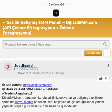
Sayfaya Git
1
✅ Satılık Gelişmiş SMM Paneli – DijitalSMM.com
(API Çekme ENtegrasyonu + Ödeme
Entegrasyonu)
Cevap Yaz
JustBeadd
J
Er
Konu Sahibi
16 Mayıs 2025 Cuma 22:22:51 (1 mesaj)
0
🟢
Site Adresi:
https://dijitalsmm.com
🟢
Hazır ve Aktif SMM Paneli – Satılıktır!
✅ Neden Almalısınız?
DijitalSMM.com, tamamen kurulu, aktif hizmet veren ve gelişmiş özelliklere
sahip bir
sosyal medya
panelidir. Yeni başlayanlar için olduğu kadar yatırım
yapmak isteyen girişimciler için de hazır bir iş modelidir.