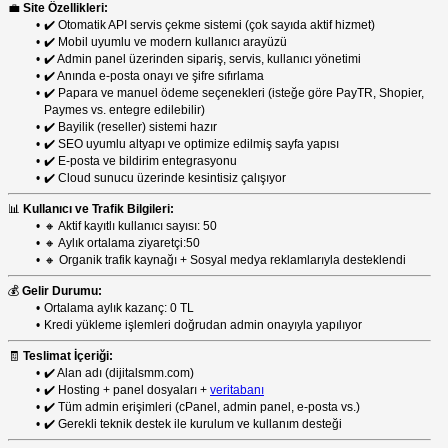
💼
Site Özellikleri:
✔️ Otomatik API servis çekme sistemi (çok sayıda aktif hizmet)
✔️ Mobil uyumlu ve modern kullanıcı arayüzü
✔️ Admin panel üzerinden sipariş, servis, kullanıcı yönetimi
✔️ Anında e-posta onayı ve şifre sıfırlama
✔️ Papara ve manuel ödeme seçenekleri (isteğe göre PayTR, Shopier,
Paymes vs. entegre edilebilir)
✔️ Bayilik (reseller) sistemi hazır
✔️ SEO uyumlu altyapı ve optimize edilmiş sayfa yapısı
✔️ E-posta ve bildirim entegrasyonu
✔️ Cloud sunucu üzerinde kesintisiz çalışıyor
📊
Kullanıcı ve Trafik Bilgileri:
🔸 Aktif kayıtlı kullanıcı sayısı: 50
🔸 Aylık ortalama ziyaretçi:50
🔸 Organik trafik kaynağı + Sosyal medya reklamlarıyla desteklendi
💰
Gelir Durumu:
Ortalama aylık kazanç: 0 TL
Kredi yükleme işlemleri doğrudan admin onayıyla yapılıyor
🧾
Teslimat İçeriği:
✔️ Alan adı (dijitalsmm.com)
✔️ Hosting + panel dosyaları +
veritabanı
✔️ Tüm admin erişimleri (cPanel, admin panel, e-posta vs.)
✔️ Gerekli teknik destek ile kurulum ve kullanım desteği