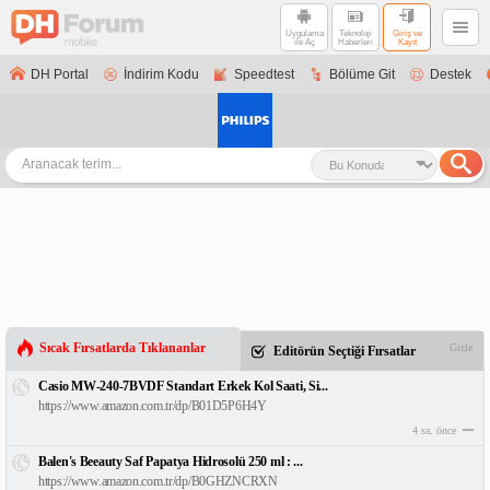
Uygulama
Teknoloji
Giriş ve
ile Aç
Haberleri
Kayıt
DH Portal
İndirim Kodu
Speedtest
Bölüme Git
Destek
Sıcak Fırsatlarda Tıklananlar
Gizle
Editörün Seçtiği Fırsatlar
Casio MW-240-7BVDF Standart Erkek Kol Saati, Si...
https://www.amazon.com.tr/dp/B01D5P6H4Y
4 sa. önce
Balen's Beeauty Saf Papatya Hidrosolü 250 ml : ...
https://www.amazon.com.tr/dp/B0GHZNCRXN