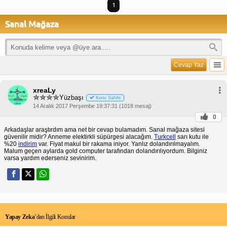
1
Sanal Mağaza
Cevap Yaz
xreaLy
Yüzbaşı
Konu Sahibi
14 Aralık 2017 Perşembe 19:37:31 (1018 mesaj)
0
Arkadaşlar araştırdım ama net bir cevap bulamadım. Sanal mağaza sitesi
güvenilir midir? Anneme elektirkli süpürgesi alacağım.
Turkcell
sarı kutu ile
%20
indirim
var. Fiyat makul bir rakama iniyor. Yanlız dolandırılmayalım.
Malum geçen aylarda gold computer tarafından dolandırılıyordum. Bilginiz
varsa yardım ederseniz sevinirim.
Yapay Zeka
’dan İlgili Konular