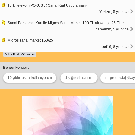
Türk Telekom POKUS . ( Sanal Kart Uygulaması)
Yokizm, 5 yıl önce
Sanal Bankomat Kart ile Migros Sanal Market 100 TL alışverişe 25 TL in
careemm, 5 yıl önce
Migros sanal market 150/25
root16, 8 yıl önce
Benzer konular:
10 yıldır lustral kullanıyorum
diş iğnesi acıtır mı
tnc group staj şika