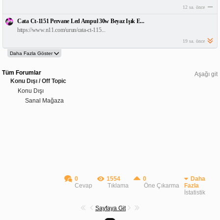
12 sa. önce
Cata Ct-1151 Pervane Led Ampul 30w Beyaz Işık E...
https://www.n11.com/urun/cata-ct-115...
19 sa. önce
Tüm Forumlar
Aşağı git
Konu Dışı / Off Topic
Konu Dışı
Sanal Mağaza
0
1554
0
Daha
Cevap
Tıklama
Öne Çıkarma
Fazla
İstatistik
Sayfaya Git