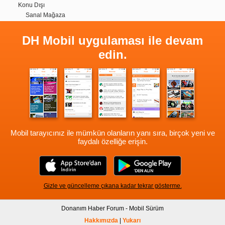
Konu Dışı
Sanal Mağaza
DH Mobil uygulaması ile devam
edin.
Mobil tarayıcınız ile mümkün olanların yanı sıra, birçok yeni ve
faydalı özelliğe erişin.
Gizle ve güncelleme çıkana kadar tekrar gösterme.
Donanım Haber Forum - Mobil Sürüm
Hakkımızda
|
Yukarı