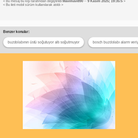
< Bu mesaj bu kişi tarafından değiştirildi
Mavimavi890
--
9 Kasım 2025; 19:35:5
>
< Bu ileti mobil sürüm kullanılarak atıldı >
Benzer konular:
buzdolabının üstü soğutuyor altı soğutmuyor
bosch buzdolabı alarm veri