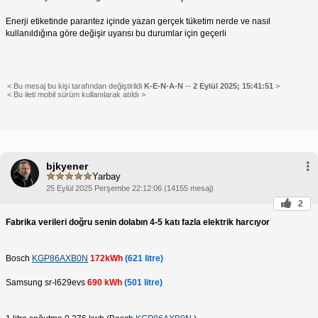
Enerji etiketinde parantez içinde yazan gerçek tüketim nerde ve nasıl
kullanıldığına göre değişir uyarısı bu durumlar için geçerli
< Bu mesaj bu kişi tarafından değiştirildi
K-E-N-A-N
--
2 Eylül 2025; 15:41:51
>
< Bu ileti mobil sürüm kullanılarak atıldı >
bjkyener
Yarbay
25 Eylül 2025 Perşembe 22:12:06 (14155 mesaj)
2
Fabrika verileri doğru senin dolabın 4-5 katı fazla elektrik harcıyor
Bosch
KGP86AXB0N
172kWh
(621 litre)
Samsung sr-l629evs
690 kWh
(501 litre)