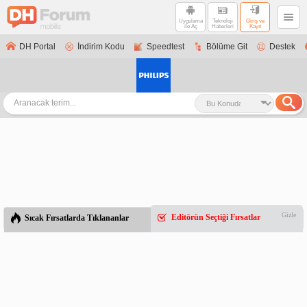
Uygulama
Teknoloji
Giriş ve
ile Aç
Haberleri
Kayıt
DH Portal
İndirim Kodu
Speedtest
Bölüme Git
Destek
Gizle
Editörün Seçtiği Fırsatlar
Sıcak Fırsatlarda Tıklananlar