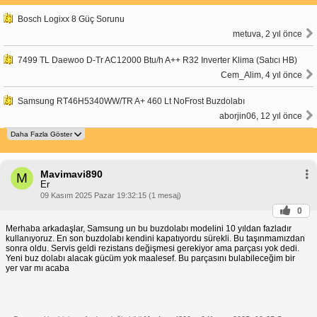
Bosch Logixx 8 Güç Sorunu
metuva, 2 yıl önce
7499 TL Daewoo D-Tr AC12000 Btu/h A++ R32 Inverter Klima (Satıcı HB)
Cem_Alim, 4 yıl önce
Samsung RT46H5340WW/TR A+ 460 Lt NoFrost Buzdolabı
aborjin06, 12 yıl önce
Mavimavi890
M
Er
09 Kasım 2025 Pazar 19:32:15 (1 mesaj)
0
Merhaba arkadaşlar, Samsung un bu buzdolabı modelini 10 yıldan fazladır
kullanıyoruz. En son buzdolabı kendini kapatıyordu sürekli. Bu taşınmamızdan
sonra oldu. Servis geldi rezistans değişmesi gerekiyor ama parçası yok dedi.
Yeni buz dolabı alacak gücüm yok maalesef. Bu parçasını bulabileceğim bir
yer var mı acaba