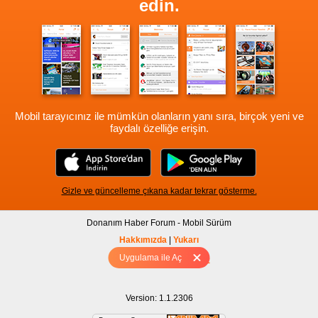
edin.
Mobil tarayıcınız ile mümkün olanların yanı sıra, birçok yeni ve
faydalı özelliğe erişin.
Gizle ve güncelleme çıkana kadar tekrar gösterme.
Donanım Haber Forum - Mobil Sürüm
Hakkımızda
|
Yukarı
Uygulama ile Aç
Tam sürüm için Tıklayınız
Version: 1.1.2306