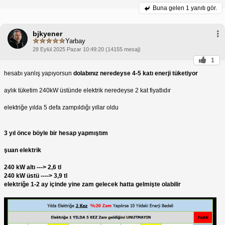
Buna gelen
1 yanıtı gör.
bjkyener
Yarbay
28 Eylül 2025 Pazar 10:49:20 (14155 mesaj)
1
hesabı yanlış yapıyorsun
dolabınız neredeyse 4-5 katı enerji tüketiyor
aylık tüketim 240kW üstünde elektrik neredeyse 2 kat fiyatlıdır
elektriğe yılda 5 defa zampıldığı yıllar oldu
3 yıl önce böyle bir hesap yapmıştım
şuan elektrik
240 kW altı ---> 2,6 tl
240 kW üstü ----> 3,9 tl
elektriğe 1-2 ay içinde yine zam gelecek hatta gelmişte olabilir