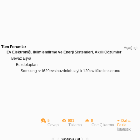
Tüm Forumlar
Aşağı git
Ev Elektroniği, İklimlendirme ve Enerji Sistemleri, Akıllı Çözümler
Beyaz Eşya
Buzdolapları
Samsung sr-l629evs buzdolabı aylık 120kw tüketim sorunu
5
681
0
Daha
Cevap
Tıklama
Öne Çıkarma
Fazla
İstatistik
Sayfaya Git