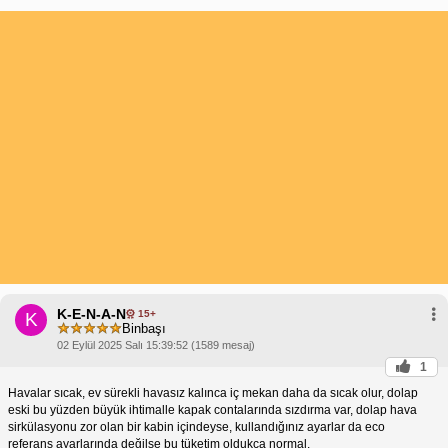
K-E-N-A-N
15+
K
Binbaşı
02 Eylül 2025 Salı 15:39:52 (1589 mesaj)
1
Havalar sıcak, ev sürekli havasız kalınca iç mekan daha da sıcak olur, dolap
eski bu yüzden büyük ihtimalle kapak contalarında sızdırma var, dolap hava
sirkülasyonu zor olan bir kabin içindeyse, kullandığınız ayarlar da eco
referans ayarlarında değilse bu tüketim oldukça normal.