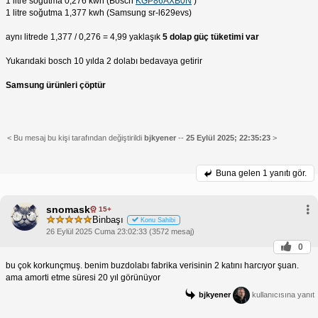
1 litre soğutma 0,276 kwh (Bosch
KGP86AXB0N
)
1 litre soğutma 1,377 kwh (Samsung sr-l629evs)
aynı litrede 1,377 / 0,276 = 4,99 yaklaşık
5 dolap güç tüketimi var
Yukarıdaki bosch 10 yılda 2 dolabı bedavaya getirir
Samsung ürünleri çöptür
< Bu mesaj bu kişi tarafından değiştirildi
bjkyener
--
25 Eylül 2025; 22:35:23
>
Buna gelen
1 yanıtı gör.
snomask
15+
Binbaşı
Konu Sahibi
26 Eylül 2025 Cuma 23:02:33 (3572 mesaj)
0
bu çok korkunçmuş. benim buzdolabı fabrika verisinin 2 katını harcıyor şuan.
ama amorti etme süresi 20 yıl görünüyor
bjkyener
kullanıcısına yanıt