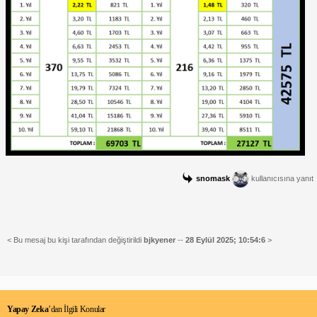
snomask
kullanıcısına yanıt
< Bu mesaj bu kişi tarafından değiştirildi
bjkyener
--
28 Eylül 2025; 10:54:6
>
Yapay Zeka
’dan İlgili Konular