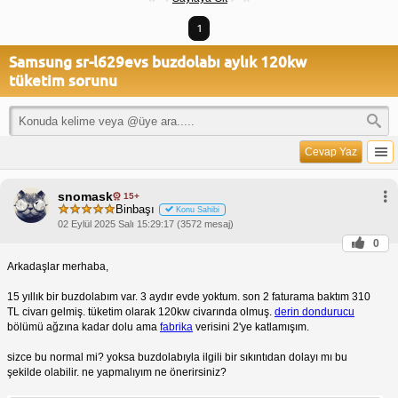
1
Samsung sr-l629evs buzdolabı aylık 120kw
tüketim sorunu
Cevap Yaz
snomask
15+
Binbaşı
Konu Sahibi
02 Eylül 2025 Salı 15:29:17 (3572 mesaj)
0
Arkadaşlar merhaba,
15 yıllık bir buzdolabım var. 3 aydır evde yoktum. son 2 faturama baktım 310
TL civarı gelmiş. tüketim olarak 120kw civarında olmuş.
derin dondurucu
bölümü ağzına kadar dolu ama
fabrika
verisini 2'ye katlamışım.
sizce bu normal mi? yoksa buzdolabıyla ilgili bir sıkıntıdan dolayı mı bu
şekilde olabilir. ne yapmalıyım ne önerirsiniz?