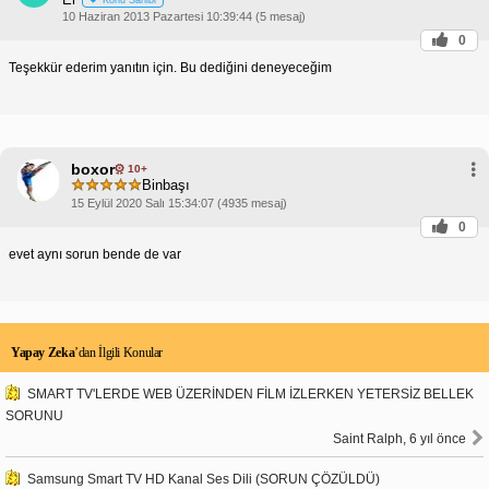
10 Haziran 2013 Pazartesi 10:39:44 (5 mesaj)
0
Teşekkür ederim yanıtın için. Bu dediğini deneyeceğim
boxor
10+
Binbaşı
15 Eylül 2020 Salı 15:34:07 (4935 mesaj)
0
evet aynı sorun bende de var
Yapay Zeka
’dan İlgili Konular
SMART TV'LERDE WEB ÜZERİNDEN FİLM İZLERKEN YETERSİZ BELLEK
SORUNU
Saint Ralph, 6 yıl önce
Samsung Smart TV HD Kanal Ses Dili (SORUN ÇÖZÜLDÜ)