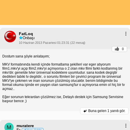
FatLoq
Onbaşı
10 Haziran 2013 Pazartesi 01:23:31 (22 mesaj)
0
Dostum sana şöyle anlatayım;
MKV formatınında kendi içinde formatlama şekilleri var eger atıyorum
film1.mkv'yi açıp film2.mkv'yi açmıyorsa o 2.olan mkv filmi farklı kodlanmış bir
mkv'dir. genelde tvler üniversal kodeklere uyumludur. sana kodek degiştir
dedikleri tabiki tv degildir.. o sorunlu filmleri bir çevirici program ile üniversal
MKV'ye çekmen ve inan sorunun çözülmüş olucaktır. benim bildigimde bu
format okuma işinde en yaygın olan samsung'tur o açmıyorsa emin ol hiç bir tv
açmaz..
Eğer sorunun tekrardan çözülmez ise, Detaylı destek için Samsung Servisine
başvur bence ;)
Buna gelen
1 yanıtı gör.
muratere
M
Er
Konu Sahibi