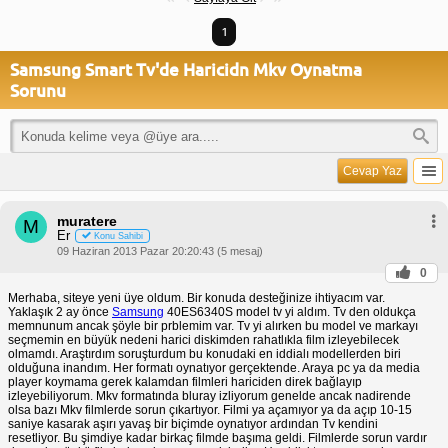
1
Samsung Smart Tv'de Haricidn Mkv Oynatma
Sorunu
Cevap Yaz
muratere
M
Er
Konu Sahibi
09 Haziran 2013 Pazar 20:20:43 (5 mesaj)
0
Merhaba, siteye yeni üye oldum. Bir konuda desteğinize ihtiyacım var.
Yaklaşık 2 ay önce
Samsung
40ES6340S model tv yi aldım. Tv den oldukça
memnunum ancak şöyle bir prblemim var. Tv yi alırken bu model ve markayı
seçmemin en büyük nedeni harici diskimden rahatlıkla film izleyebilecek
olmamdı. Araştırdım soruşturdum bu konudaki en iddialı modellerden biri
olduğuna inandım. Her formatı oynatıyor gerçektende. Araya pc ya da media
player koymama gerek kalamdan filmleri hariciden direk bağlayıp
izleyebiliyorum. Mkv formatında bluray izliyorum genelde ancak nadirende
olsa bazı Mkv filmlerde sorun çıkartıyor. Filmi ya açamıyor ya da açıp 10-15
saniye kasarak aşırı yavaş bir biçimde oynatıyor ardından Tv kendini
resetliyor. Bu şimdiye kadar birkaç filmde başıma geldi. Filmlerde sorun vardır