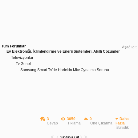
Tüm Forumlar
Aşağı git
Ev Elektroniği, İklimlendirme ve Enerji Sistemleri, Akıllı Çözümler
Televizyonlar
Tv Genel
Samsung Smart Tv'de Haricidn Mkv Oynatma Sorunu
3
3050
0
Daha
Cevap
Tıklama
Öne Çıkarma
Fazla
İstatistik
Sayfaya Git