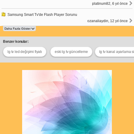
platinum82, 6 yıl önce
Samsung Smart Tv'de Flash Player Sorunu
ozanaliaydin, 12 yıl önce
Benzer konular:
lg tv led değişimi fiyatı
eski lg tv güncelleme
lg tv kanal ayarlama s