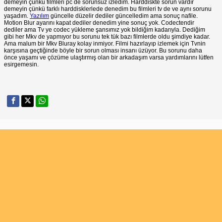
demeyin çünkü filmleri pc de sorunsuz izledim. Harddiskte sorun vardır
demeyin çünkü farklı harddisklerlede denedim bu filmleri tv de ve aynı sorunu
yaşadım.
Yazılım
güncelle düzelir dediler güncelledim ama sonuç nafile.
Motion Blur ayarını kapat dediler denedim yine sonuç yok. Codectendir
dediler ama Tv ye codec yükleme şansımız yok bildiğim kadarıyla. Dediğim
gibi her Mkv de yapmıyor bu sorunu tek tük bazı filmlerde oldu şimdiye kadar.
Ama malum bir Mkv Bluray kolay inmiyor. Filmi hazırlayıp izlemek için Tvnin
karşısına geçtiğinde böyle bir sorun olması insanı üzüyor. Bu sorunu daha
önce yaşamı ve çözüme ulaştırmış olan bir arkadaşım varsa yardımlarını lütfen
esirgemesin.