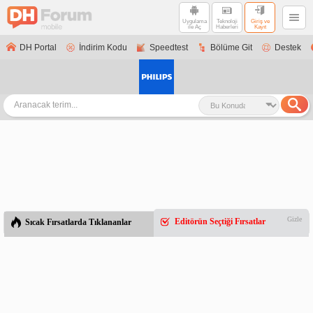
Uygulama
Teknoloji
Giriş ve
ile Aç
Haberleri
Kayıt
DH Portal
İndirim Kodu
Speedtest
Bölüme Git
Destek
Gizle
Editörün Seçtiği Fırsatlar
Sıcak Fırsatlarda Tıklananlar