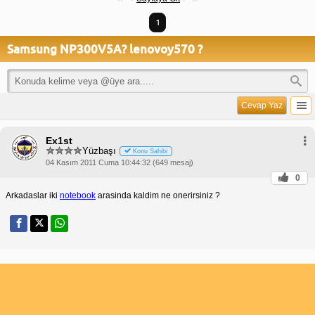
1
Samsung NP300V5A? lenovoy570 ?
Cevap Yaz
Ex1st
Yüzbaşı
Konu Sahibi
04 Kasım 2011 Cuma 10:44:32 (649 mesaj)
0
Arkadaslar iki
notebook
arasinda kaldim ne onerirsiniz ?