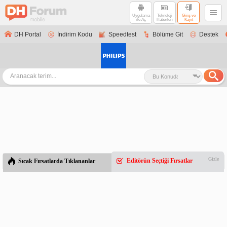
Uygulama
Teknoloji
Giriş ve
ile Aç
Haberleri
Kayıt
DH Portal
İndirim Kodu
Speedtest
Bölüme Git
Destek
Gizle
Editörün Seçtiği Fırsatlar
Sıcak Fırsatlarda Tıklananlar