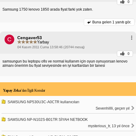
0
Samsung 1750 lenovo 1850 arada fiyat farki yok zaten.
Buna gelen
1 yanıtı gör.
Cengaver53
C
Yarbay
04 Kasım 2011 Cuma 13:58:46 (20744 mesaj)
0
samsungun bu leptopu ofis ve normal kullanım için oyun oynuyorsan lenovo
almanı öneririm bu fiyat seviyesinde en iyi kartlardan bir tanesi
Yapay Zeka
’dan İlgili Konular
SAMSUNG NP530U3C-A0CTR kullanıcıları
Sevenhillli, geçen yıl
SAMSUNG NP-N102S-B01TR SİYAH NETBOOK
mysterious_tr, 13 yıl önce