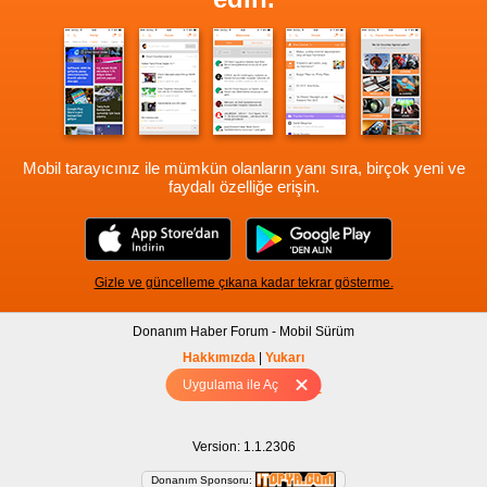
Mobil tarayıcınız ile mümkün olanların yanı sıra, birçok yeni ve
faydalı özelliğe erişin.
Gizle ve güncelleme çıkana kadar tekrar gösterme.
Donanım Haber Forum - Mobil Sürüm
Hakkımızda
|
Yukarı
Uygulama ile Aç
Tam sürüm için Tıklayınız
Version: 1.1.2306
Donanım Sponsoru: