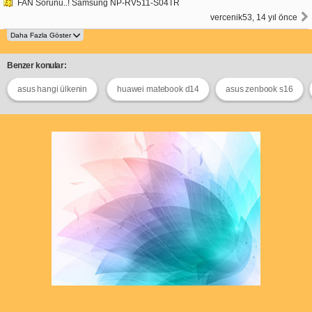
FAN Sorunu..! Samsung NP-RV511-S04TR
vercenik53, 14 yıl önce
Benzer konular:
asus hangi ülkenin
huawei matebook d14
asus zenbook s16