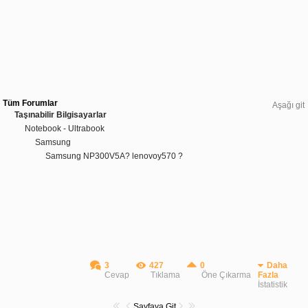
Tüm Forumlar
Aşağı git
Taşınabilir Bilgisayarlar
Notebook - Ultrabook
Samsung
Samsung NP300V5A? lenovoy570 ?
3
427
0
Daha
Cevap
Tıklama
Öne Çıkarma
Fazla
İstatistik
Sayfaya Git