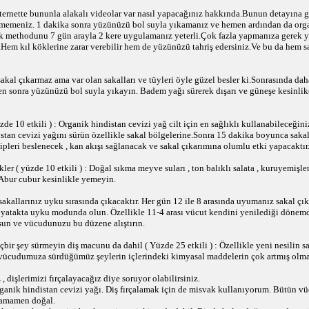
İnternette bununla alakalı videolar var nasıl yapacağınız hakkında.Bunun detayın
tmemeniz. 1 dakika sonra yüzünüzü bol suyla yıkamanız ve hemen ardından da or
 methodunu 7 gün arayla 2 kere uygulamanız yeterli.Çok fazla yapmanıza gerek yo
em kıl köklerine zarar verebilir hem de yüzünüzü tahriş edersiniz.Ve bu da hem s
kal çıkarmaz ama var olan sakalları ve tüyleri öyle güzel besler ki.Sonrasında daha
en sonra yüzünüzü bol suyla yıkayın. Badem yağı sürerek dışarı ve güneşe kesinli
de 10 etkili ) : Organik hindistan cevizi yağ cilt için en sağlıklı kullanabileceğiniz
stan cevizi yağını sürün özellikle sakal bölgelerine.Sonra 15 dakika boyunca saka
ipleri beslenecek , kan akışı sağlanacak ve sakal çıkarımına olumlu etki yapacaktır
er ( yüzde 10 etkili ) : Doğal sıkma meyve suları , ton balıklı salata , kuruyemişler
. Abur cubur kesinlikle yemeyin.
 sakallarınız uyku sırasında çıkacaktır. Her gün 12 ile 8 arasında uyumanız sakal ç
 yatakta uyku modunda olun. Özellikle 11-4 arası vücut kendini yenilediği dönemdi
sun ve vücudunuzu bu düzene alıştırın.
bir şey sürmeyin diş macunu da dahil ( Yüzde 25 etkili ) : Özellikle yeni nesilin 
e vücudumuza sürdüğümüz şeylerin içlerindeki kimyasal maddelerin çok artmış olma
 , dişlerimizi fırçalayacağız diye soruyor olabilirsiniz.
anik hindistan cevizi yağı. Diş fırçalamak için de misvak kullanıyorum. Bütün vü
Tamamen doğal.