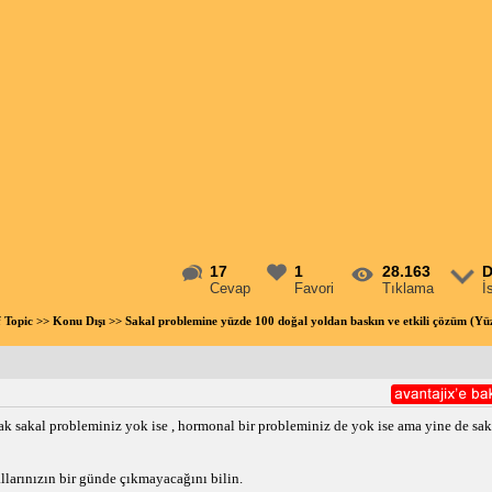
17
1
28.163
D
Cevap
Favori
Tıklama
İ
f Topic
>>
Konu Dışı
>> Sakal problemine yüzde 100 doğal yoldan baskın ve etkili çözüm (Y
arak sakal probleminiz yok ise , hormonal bir probleminiz de yok ise ama yine de saka
larınızın bir günde çıkmayacağını bilin.