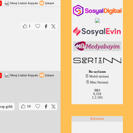
Mesaj Linkini Kopyala
Şikayet
ne sürün. Yağı
l ederek, sağlıklı,
|
|
1
Bu sayfanın
Mesaj Linkini Kopyala
Şikayet
Mobil sürümü
Mini Sürümü
BR3
0,318
1.2.165
|
|
14
vap geldi
Reklamlar