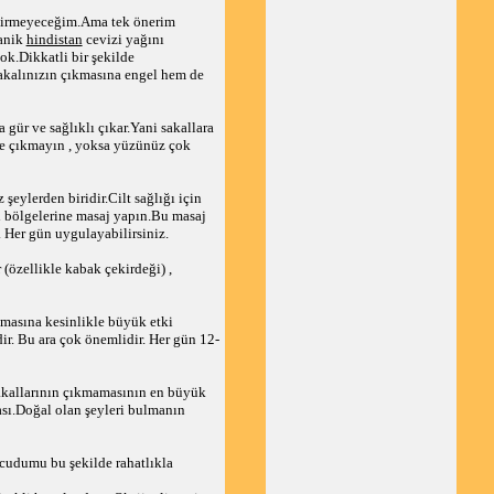
a girmeyeceğim.Ama tek önerim
ganik
hindistan
cevizi yağını
k.Dikkatli bir şekilde
akalınızın çıkmasına engel hem de
 gür ve sağlıklı çıkar.Yani sakallara
ke çıkmayın , yoksa yüzünüz çok
 şeylerden biridir.Cilt sağlığı için
l bölgelerine masaj yapın.Bu masaj
. Her gün uygulayabilirsiniz.
 (özellikle kabak çekirdeği) ,
ıkmasına kesinlikle büyük etki
r. Bu ara çok önemlidir. Her gün 12-
sakallarının çıkmamasının en büyük
sı.Doğal olan şeyleri bulmanın
cudumu bu şekilde rahatlıkla