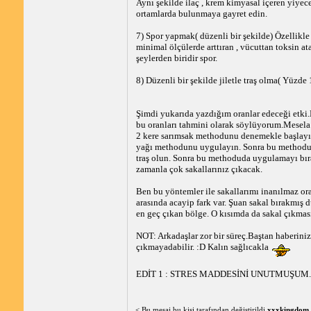
Aynı şekilde ilaç , krem kimyasal içeren yiyece
ortamlarda bulunmaya gayret edin.
7) Spor yapmak( düzenli bir şekilde) Özellikle
minimal ölçülerde arttıran , vücuttan toksin ata
şeylerden biridir spor.
8) Düzenli bir şekilde jiletle traş olma( Yüzde 
Şimdi yukarıda yazdığım oranlar edeceği etki.
bu oranları tahmini olarak söylüyorum.Mesela 
2 kere sarımsak methodunu denemekle başlayın
yağı methodunu uygulayın. Sonra bu methodu 
traş olun. Sonra bu methoduda uygulamayı bırakı
zamanla çok sakallarınız çıkacak.
Ben bu yöntemler ile sakallarımı inanılmaz ora
arasında acayip fark var. Şuan sakal bırakmış
en geç çıkan bölge. O kısımda da sakal çıkmas
NOT: Arkadaşlar zor bir süreç.Baştan haberini
çıkmayadabilir. :D Kalın sağlıcakla
EDİT 1 : STRES MADDESİNİ UNUTMUŞUM.
< Bu mesaj bu kişi tarafından değiştirildi
xxxkingdom