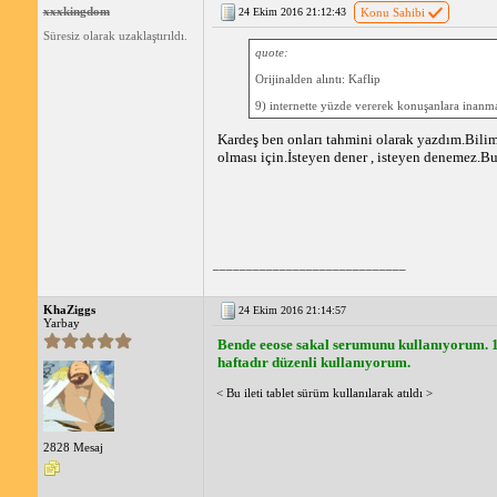
xxxkingdom
24 Ekim 2016 21:12:43
Konu Sahibi
Süresiz olarak uzaklaştırıldı.
quote:
Orijinalden alıntı: Kaflip
9) internette yüzde vererek konuşanlara inanm
Kardeş ben onları tahmini olarak yazdım.Bilim
olması için.İsteyen dener , isteyen denemez.Bu
_____________________________
KhaZiggs
24 Ekim 2016 21:14:57
Yarbay
Bende eeose sakal serumunu kullanıyorum. 1 
haftadır düzenli kullanıyorum.
< Bu ileti tablet sürüm kullanılarak atıldı >
2828 Mesaj
_____________________________