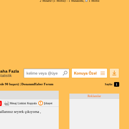
2 Misafir (1 Mobil) -
1 Masaüstü
,
1 Mobil
aha Fazla
Konuya Özel
statistik
Favorilerime Ekle
üzde 90 başarı) | DonanımHaber Forum
Sayfa:
1
Konuyu Açandan
Reklamlar
Popüler Mesajlar
Mesaj Linkini Kopyala
Şikayet
Linkli Mesajlar
llarınız seyrek çıkıyorsa ,
Yazdır
E-Posta Aboneliği
Konuyu Gizle