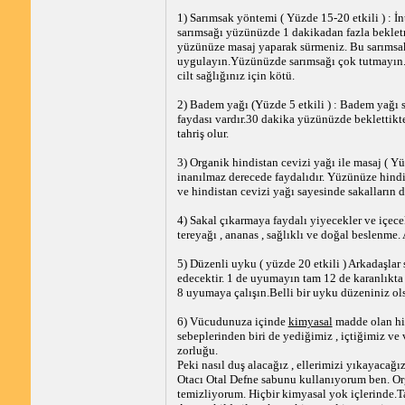
1) Sarımsak yöntemi ( Yüzde 15-20 etkili ) : 
sarımsağı yüzünüzde 1 dakikadan fazla bekle
yüzünüze masaj yaparak sürmeniz. Bu sarımsak
uygulayın.Yüzünüzde sarımsağı çok tutmayın.H
cilt sağlığınız için kötü.
2) Badem yağı (Yüzde 5 etkili ) : Badem yağı sa
faydası vardır.30 dakika yüzünüzde beklettikt
tahriş olur.
3) Organik hindistan cevizi yağı ile masaj ( Yüz
inanılmaz derecede faydalıdır. Yüzünüze hindi
ve hindistan cevizi yağı sayesinde sakalların d
4) Sakal çıkarmaya faydalı yiyecekler ve içecekl
tereyağı , ananas , sağlıklı ve doğal beslenme
5) Düzenli uyku ( yüzde 20 etkili ) Arkadaşlar
edecektir. 1 de uyumayın tam 12 de karanlıkta
8 uyumaya çalışın.Belli bir uyku düzeniniz ol
6) Vücudunuza içinde
kimyasal
madde olan hiç
sebeplerinden biri de yediğimiz , içtiğimiz v
zorluğu.
Peki nasıl duş alacağız , ellerimizi yıkayacağız
Otacı Otal Defne sabunu kullanıyorum ben. Org
temizliyorum. Hiçbir kimyasal yok içlerinde.