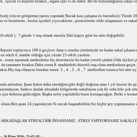
k , içecek vs hepsini bırakın , sigara içki vs de dahil. Bir de bulunduğunuz odayı s
 body (vücut geliştirme) sporu yapmak( Bacak kası çalışma en önemlisi) ( Yüzde 20 e
n ve besinlerin , biotin içerikli yiyeceklerin , proteinlerin cilde ulaşmasını ve sak
10 etkili ) : 7 günde 1 traş olmak mesela.Tabi kişiye göre bu süre değişebilir.
Hepsini toplayınca 100 ü geçiyor. Ama o oranlar yüzünüzde ne kadar sakal çıkarac
en etkili 6. madde olduğu için yüzde 25 etkili yazdım.
 , sonra sarımsak methodunu hiç denemeyin bu kadar yeterli çünkü.Ufak tüyleri çı
da tamamen bırakın.Daha sonra 8. maddedeki düzenli traş olma methoduna geçin.1
n.Hiç traş olmayın bundan sonra. 3. , 4. , 5. , 6. , 7. methodları uzunca bir süre u
nda arttırdım. Şuan halen daha istediğim gibi değil doğrusu ama 1 yıl öncesi ile ş
 durumdayım. Sadece dudak altındaki bölgelerde sakallarım yok.Ki orda bile çok uf
ı için doktora gideceğim. Başka neler yapılabilir bunu konuşacağım. Belki o kısma 
z olsun.Ben şuan 24 yaşındayım.Ve ancak başarabildim.Siz hiçbir şey yapmassanız e
 ARKADAŞLAR STRESLİ BİR İNSANSANIZ , STRES YAPIYORSANIZ SAKALI 
--
24 Ekim 2016; 23:42:18
>