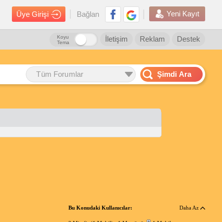
Yeni Kayıt
Üye Girişi
Bağlan
Koyu
İletişim
Reklam
Destek
Tema
Tüm Forumlar
Şimdi Ara
Bu Konudaki Kullanıcılar:
Daha Az