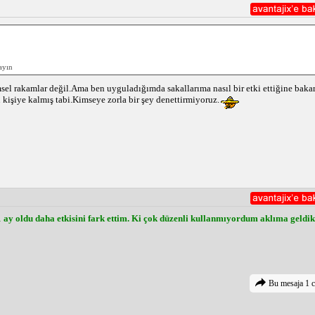
ayın
sel rakamlar değil.Ama ben uyguladığımda sakallarıma nasıl bir etki ettiğine bakar
 kişiye kalmış tabi.Kimseye zorla bir şey denettirmiyoruz.
ay oldu daha etkisini fark ettim. Ki çok düzenli kullanmıyordum aklıma geldik
Bu mesaja 1 c