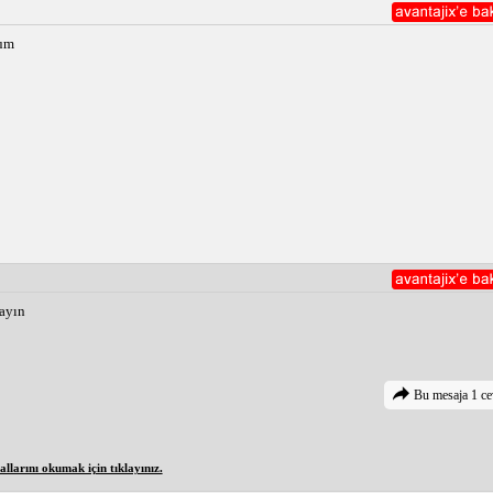
. Avucunuza bir miktar yağ alın ve hafifçe ısıtmak için ellerinizi birbiri
 yapın. En iyi sonuçlar için haftada 2-3 kez uygulayın.
num
destekleyen güçlü doğal bileşenlerdir. Bu doğal çözümleri rutininize dahi
mayın
Bu mesaja 1 ce
larını okumak için tıklayınız.