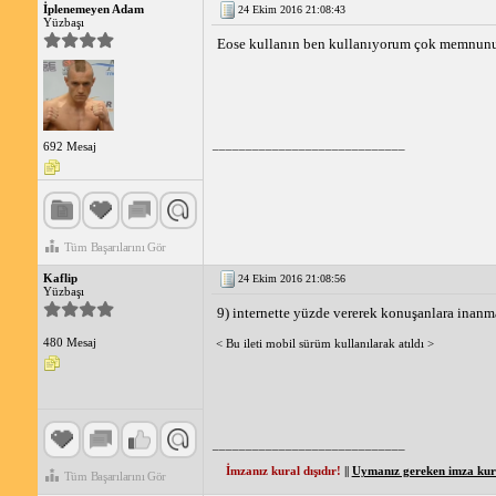
Hindistan Cevizi Yağının Sakala Uygulanması
İplenemeyen Adam
24 Ekim 2016 21:08:43
Yüzbaşı
Hindistan cevizi yağını sakalınıza uygulamak çok kolaydır
sakalınıza eşit şekilde uygulayın, köklere nazikçe masaj
Eose kullanın ben kullanıyorum çok memnu
Sonuç
Biberiye yağı ve hindistan cevizi yağı, sakal büyümesini 
baskın ve etkileyici bir sakala sahip olabilirsiniz.
_____________________________
692 Mesaj
Tüm Başarılarını Gör
Kaflip
24 Ekim 2016 21:08:56
Yüzbaşı
9) internette yüzde vererek konuşanlara inan
480 Mesaj
< Bu ileti mobil sürüm kullanılarak atıldı >
_____________________________
İmzanız kural dışıdır!
||
Uymanız gereken imza kural
Tüm Başarılarını Gör