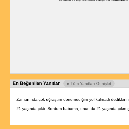
_____________________________
En Beğenilen Yanıtlar
Tüm Yanıtları Genişlet
Zamanında çok uğraştım denemediğim yol kalmadı dediklerinin 
21 yaşında çıktı. Sordum babama, onun da 21 yaşında çıkmış