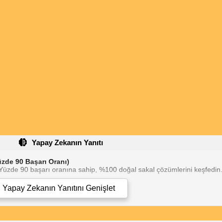
Yapay Zekanın Yanıtı
zde 90 Başarı Oranı)
Yüzde 90 başarı oranına sahip, %100 doğal sakal çözümlerini keşfedin
klemek için kullanılmaktadır. İçerdiği karnosik asit, saç köklerini uyara
Yapay Zekanın Yanıtını
Genişlet
rır mı" sorusunun cevabı kesinlikle "evet"tir.
tır. Laurik asit bakımından zengindir, bu asit saçı nemlendirir, korur ve k
eriyel ve antifungal özellikler de bulunur.