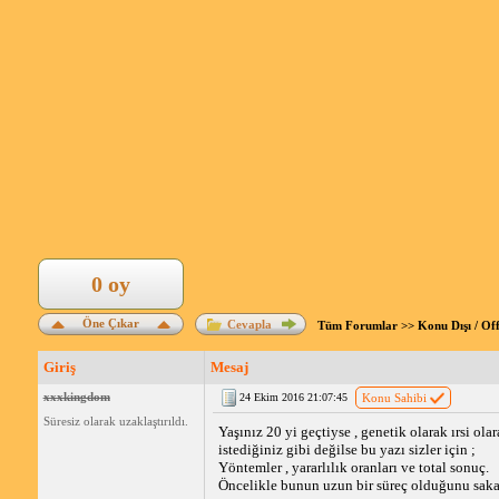
0 oy
Öne Çıkar
Cevapla
Tüm Forumlar
>>
Konu Dışı / Of
Giriş
Mesaj
xxxkingdom
24 Ekim 2016 21:07:45
Konu Sahibi
Süresiz olarak uzaklaştırıldı.
Yaşınız 20 yi geçtiyse , genetik olarak ırsi ol
istediğiniz gibi değilse bu yazı sizler için ;
Yöntemler , yararlılık oranları ve total sonuç.
Öncelikle bunun uzun bir süreç olduğunu sakal