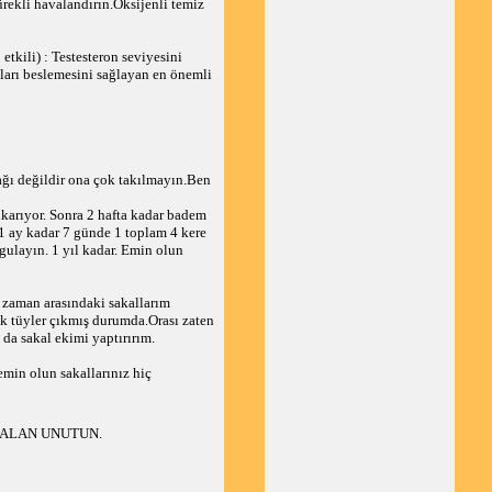
ürekli havalandırın.Oksijenli temiz
tkili) : Testesteron seviyesini
alları beslemesini sağlayan en önemli
ağı değildir ona çok takılmayın.Ben
karıyor. Sonra 2 hafta kadar badem
 ay kadar 7 günde 1 toplam 4 kere
ygulayın. 1 yıl kadar. Emin olun
u zaman arasındaki sakallarım
ak tüyler çıkmış durumda.Orası zaten
da sakal ekimi yaptırırım.
min olun sakallarınız hiç
FALAN UNUTUN.