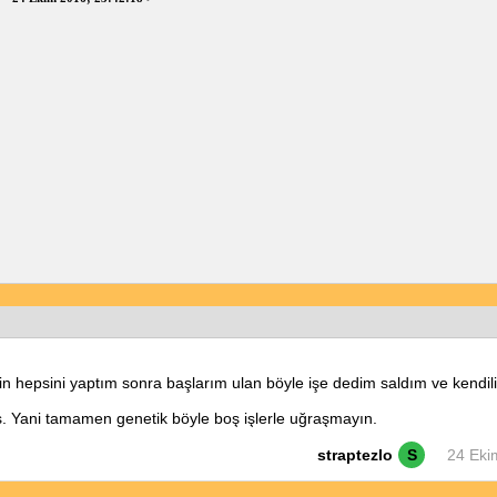
hepsini yaptım sonra başlarım ulan böyle işe dedim saldım ve kendiliği
. Yani tamamen genetik böyle boş işlerle uğraşmayın.
straptezlo
S
24 Eki