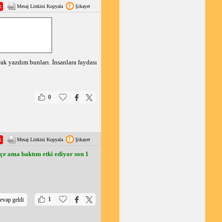
Mesaj Linkini Kopyala
Şikayet
ak yazdım bunları. İnsanlara faydası
|
|
0
Mesaj Linkini Kopyala
Şikayet
çe ama baktım etki ediyor son 1
|
|
1
evap geldi