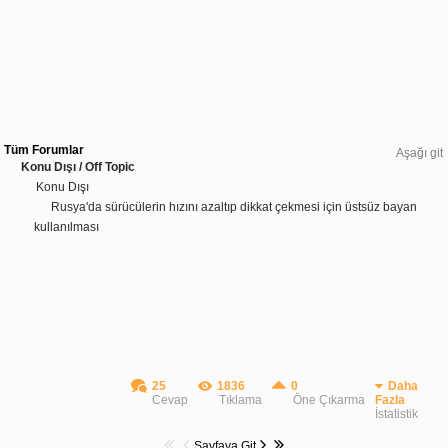
Tüm Forumlar
Aşağı git
Konu Dışı / Off Topic
Konu Dışı
Rusya'da sürücülerin hızını azaltıp dikkat çekmesi için üstsüz bayan
kullanılması
25
1836
0
Daha
Cevap
Tıklama
Öne Çıkarma
Fazla
İstatistik
Sayfaya Git