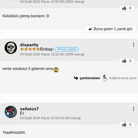
04 Eylül 2016 Pazar 23:52:08 (2602 mesaj)
0
Külüstürü çıkmış bunların :D
Buna gelen
1 yanıtı gör.
disparity
Binbaşı
Konu Sahibi
04 Eylül 2016 Pazar 23:52:46 (3099 mesaj)
0
verse soluksuz 5 gidersin ama
gardanadam
kullanıcısına yanıt
cellatcs7
Er
04 Eylül 2016 Pazar 23:54:43 (59 mesaj)
0
Yaşatmazdım.