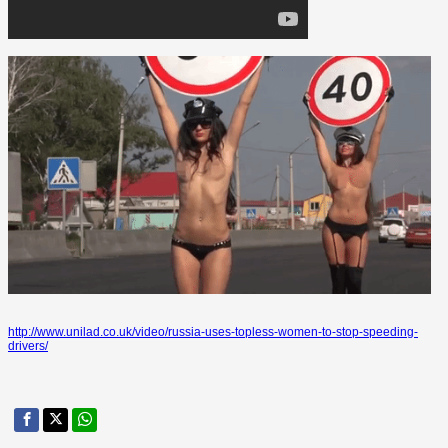
http://www.unilad.co.uk/video/russia-uses-topless-women-to-stop-speeding-
drivers/