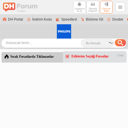
Uygulama
Teknoloji
Giriş ve
ile Aç
Haberleri
Kayıt
DH Portal
İndirim Kodu
Speedtest
Bölüme Git
Destek
Gizle
Editörün Seçtiği Fırsatlar
Sıcak Fırsatlarda Tıklananlar