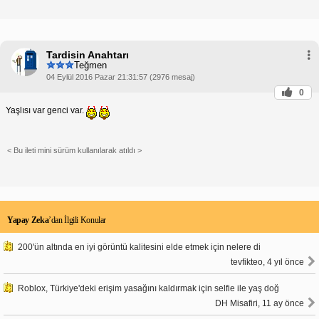
Tardisin Anahtarı
Teğmen
04 Eylül 2016 Pazar 21:31:57 (2976 mesaj)
0
Yaşlısı var genci var.
< Bu ileti mini sürüm kullanılarak atıldı >
Yapay Zeka
’dan İlgili Konular
200'ün altında en iyi görüntü kalitesini elde etmek için nelere di
tevfikteo, 4 yıl önce
Roblox, Türkiye'deki erişim yasağını kaldırmak için selfie ile yaş doğ
DH Misafiri, 11 ay önce