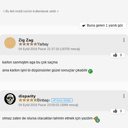
< Bu ileti mobil sürüm kullanılarak atıldı >
Buna gelen
1 yanıtı gör.
Zig Zag
Yarbay
04 Eylül 2016 Pazar 21:37:16 (18705 mesaj)
0
karton sanmıştım aga bu çok saçma
ama karton işini bi düşünsünler güzel sonuçlar çıkabilir
disparity
Binbaşı
Konu Sahibi
04 Eylül 2016 Pazar 23:50:02 (3099 mesaj)
0
olmaz zaten de olursa olacakları tahmin etmek için yazdım