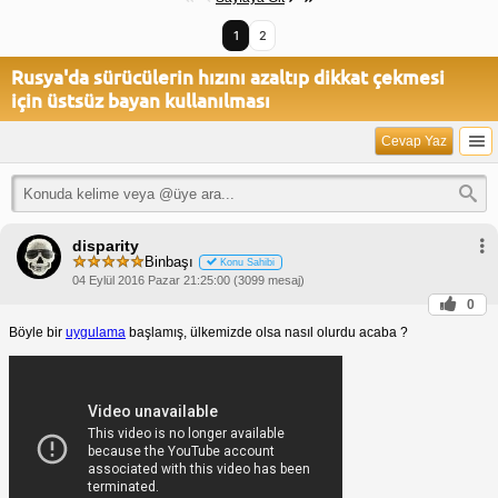
1
2
Rusya'da sürücülerin hızını azaltıp dikkat çekmesi
için üstsüz bayan kullanılması
Cevap Yaz
disparity
Binbaşı
Konu Sahibi
04 Eylül 2016 Pazar 21:25:00 (3099 mesaj)
0
Böyle bir
uygulama
başlamış, ülkemizde olsa nasıl olurdu acaba ?