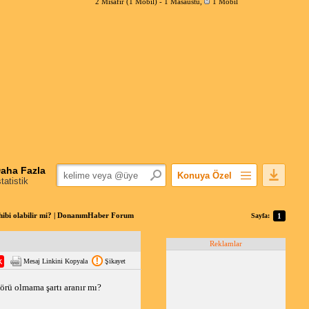
2 Misafir (1 Mobil) -
1 Masaüstü
,
1 Mobil
aha Fazla
Konuya Özel
statistik
Favorilerime Ekle
Konuyu Açandan
sahibi olabilir mi? | DonanımHaber Forum
Sayfa:
1
Popüler Mesajlar
Reklamlar
Linkli Mesajlar
Mesaj Linkini Kopyala
Şikayet
Yazdır
E-Posta Aboneliği
körü olmama şartı aranır mı?
Konuyu Gizle