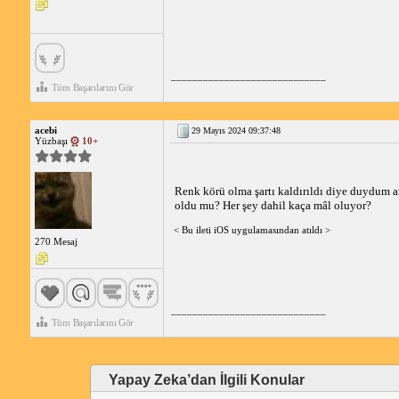
_____________________________
Tüm Başarılarını Gör
acebi
29 Mayıs 2024 09:37:48
Yüzbaşı
10+
Renk körü olma şartı kaldırıldı diye duydum am
oldu mu? Her şey dahil kaça mâl oluyor?
< Bu ileti iOS uygulamasından atıldı >
270 Mesaj
_____________________________
Tüm Başarılarını Gör
Yapay Zeka’dan İlgili Konular