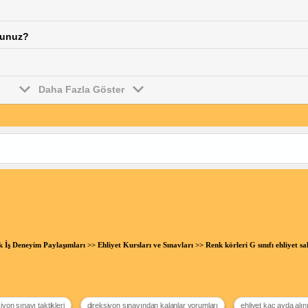
sunuz?
Daha Fazla Göster
ik İş Deneyim Paylaşımları
>>
Ehliyet Kursları ve Sınavları
>> Renk körleri G sınıfı ehliyet 
iyon sınavı taktikleri
direksiyon sınavından kalanlar yorumları
ehliyet kaç ayda alın