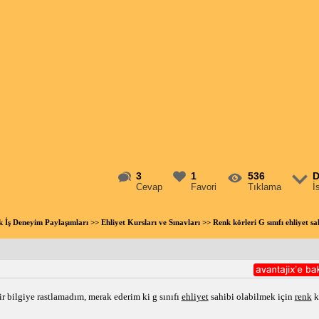
3
1
536
D
Cevap
Favori
Tıklama
İ
ik İş Deneyim Paylaşımları
>>
Ehliyet Kursları ve Sınavları
>> Renk körleri G sınıfı ehliyet 
ir bilgiye rastlamadım, merak ederim ki g sınıfı 
ehliyet
 sahibi olabilmek için 
renk
 