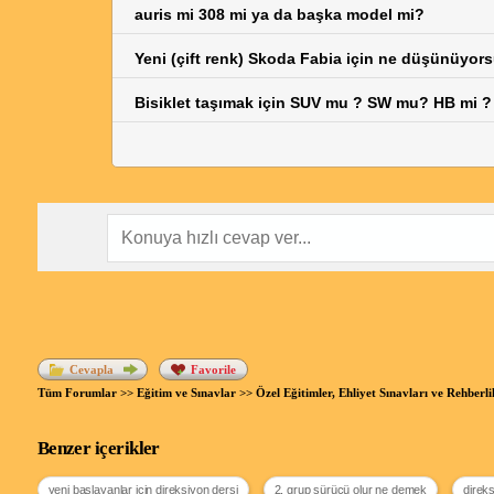
auris mi 308 mi ya da başka model mi?
Yeni (çift renk) Skoda Fabia için ne düşünüyor
Bisiklet taşımak için SUV mu ? SW mu? HB mi ?
Cevapla
Favorile
Tüm Forumlar
>>
Eğitim ve Sınavlar
>>
Özel Eğitimler, Ehliyet Sınavları ve Rehberl
Benzer içerikler
yeni başlayanlar için direksiyon dersi
2. grup sürücü olur ne demek
direks