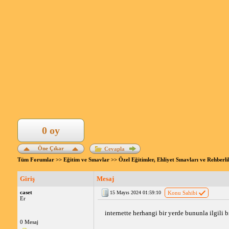
0 oy
Öne Çıkar
Cevapla
Tüm Forumlar
>>
Eğitim ve Sınavlar
>>
Özel Eğitimler, Ehliyet Sınavları ve Rehberl
Giriş
Mesaj
caset
15 Mayıs 2024 01:59:10
Konu Sahibi
Er
internette herhangi bir yerde bununla ilgili b
0 Mesaj