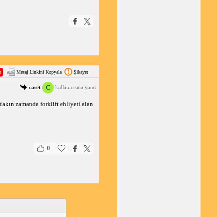
Mesaj Linkini Kopyala
Şikayet
C
caset
kullanıcısına yanıt
Yakın zamanda forklift ehliyeti alan
|
|
0