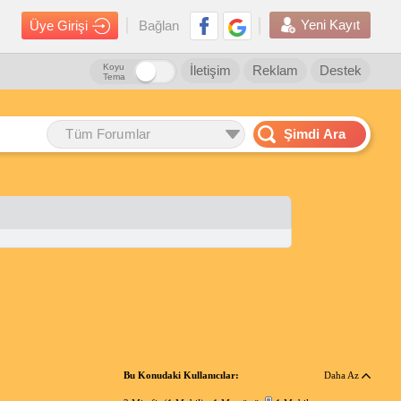
Yeni Kayıt
Üye Girişi
Bağlan
Koyu
İletişim
Reklam
Destek
Tema
Tüm Forumlar
Şimdi Ara
Bu Konudaki Kullanıcılar:
Daha Az