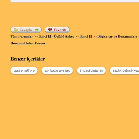
Cevapla
Favorile
Tüm Forumlar
>>
İkinci El - Ödüllü Anket
>>
İkinci El
>>
Bilgisayar ve Donanımları
DonanımHaber Forum
Benzer içerikler
upsiren u6 pro
atk battle axe pro
impact glutamin
satılık gelincik y