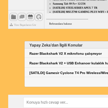
Samsung Tab S9 Fe+ 12/256
[SATILDI] STEELSERIES APEX 7 TR
[SATILDI] MSI Z790 GAMING PLUS WIFI + 
_____________________________
Referanslara bakınız
Tüm Başarılarını Gör
Yapay Zeka’dan İlgili Konular
Razer Blackshark V2 X mikrofonu çalışmıyor
Razer Blackshark V2 + USB Enhancer kulaklık 
[SATILDI] Gamesir Cyclone T4 Pro Wireless/Wire