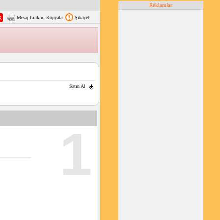
Reklamlar
Mesaj Linkini Kopyala
Şikayet
Satın Al
1