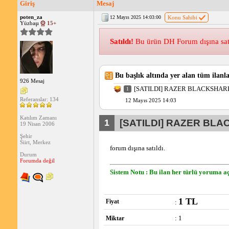
Giriş
Mesaj
poten_za
12 Mayıs 2025 14:03:00
Konu Sahibi
Yüzbaşı
15+
Satıldı!
Bu ürün DH Forum dışına satılm
Bu başlık altında yer alan tüm ilanla
926 Mesaj
[SATILDI] RAZER BLACKSHA
1
Referanslar: 134
12 Mayıs 2025 14:03
Katılım Zamanı
1
[SATILDI] RAZER BL
19 Nisan 2006
Şehir
Siirt, Merkez
forum dışına satıldı.
Durum
Forumda değil
Sistem Notu : Bu ilan her türlü yoruma aç
1 TL
Fiyat
:
: 1
Miktar