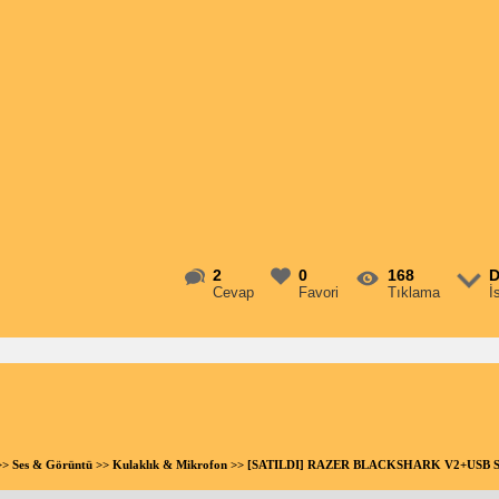
2
0
168
D
Cevap
Favori
Tıklama
İ
>>
Ses & Görüntü
>>
Kulaklık & Mikrofon
>> [SATILDI] RAZER BLACKSHARK V2+USB 