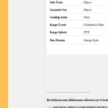
: Hayır
Sıfır Ürün
: Hayır
Garantisi Var
: Siirt
Satıldığı Şehir
: Gönderici Öder
Kargo Ücreti
: PTT
Kargo Şirketi
: Satışa Açık
İlan Durum
______________________________
Bu kullanıcının dükkanına eklenen son 4 ürü
ASUS ROG STRIX G513IH-HN002T RYZEN 4