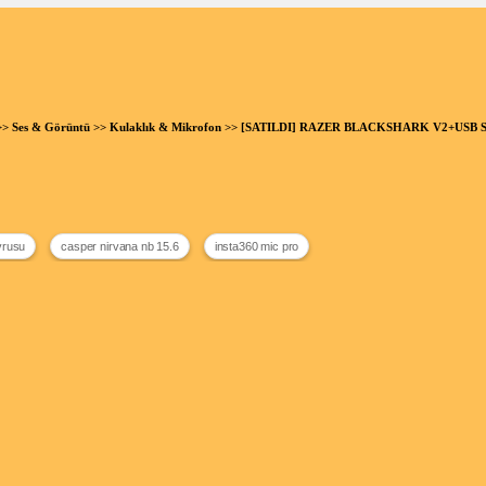
>>
Ses & Görüntü
>>
Kulaklık & Mikrofon
>> [SATILDI] RAZER BLACKSHARK V2+USB 
avrusu
casper nirvana nb 15.6
insta360 mic pro