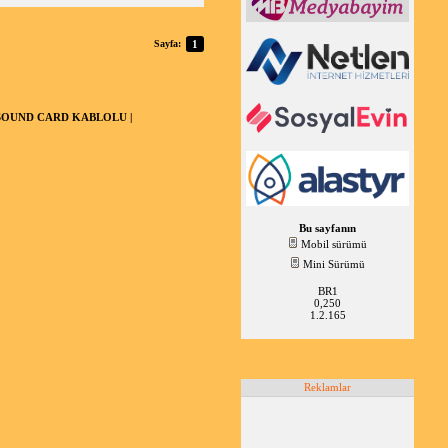
Sayfa:
1
SOUND CARD KABLOLU |
Bu sayfanın
Mobil sürümü
Mini Sürümü
BR1
0,250
1.2.165
Reklamlar