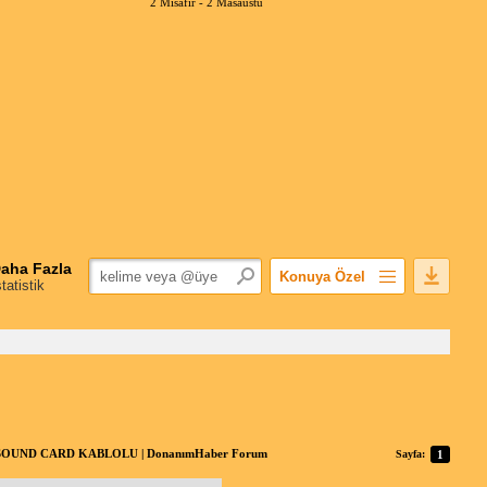
2 Misafir -
2 Masaüstü
aha Fazla
Konuya Özel
statistik
Favorilerime Ekle
Konuyu Açandan
Popüler Mesajlar
Linkli Mesajlar
Yazdır
E-Posta Aboneliği
SOUND CARD KABLOLU | DonanımHaber Forum
Sayfa:
1
Konuyu Gizle