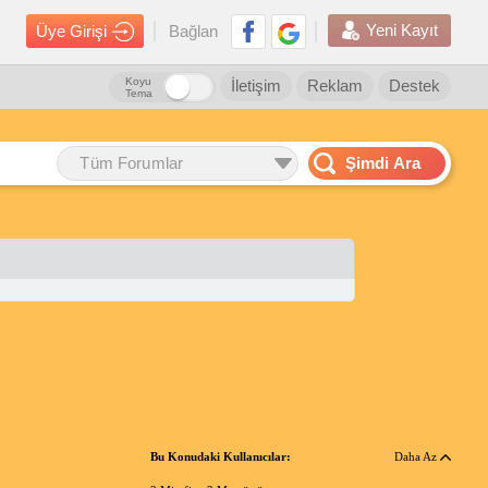
Yeni Kayıt
Üye Girişi
Bağlan
Koyu
İletişim
Reklam
Destek
Tema
Tüm Forumlar
Şimdi Ara
Bu Konudaki Kullanıcılar:
Daha Az