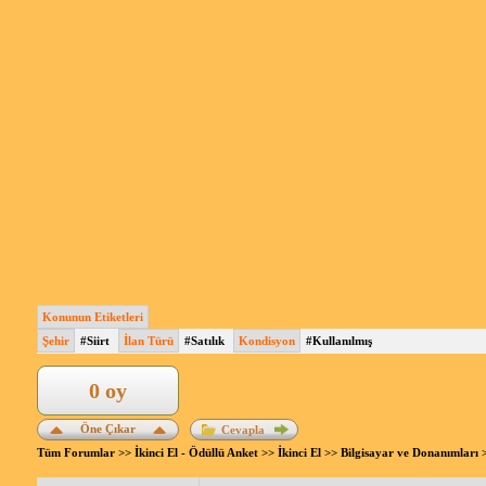
Konunun Etiketleri
Şehir
#Siirt
İlan Türü
#Satılık
Kondisyon
#Kullanılmış
0 oy
Öne Çıkar
Cevapla
Tüm Forumlar
>>
İkinci El - Ödüllü Anket
>>
İkinci El
>>
Bilgisayar ve Donanımları