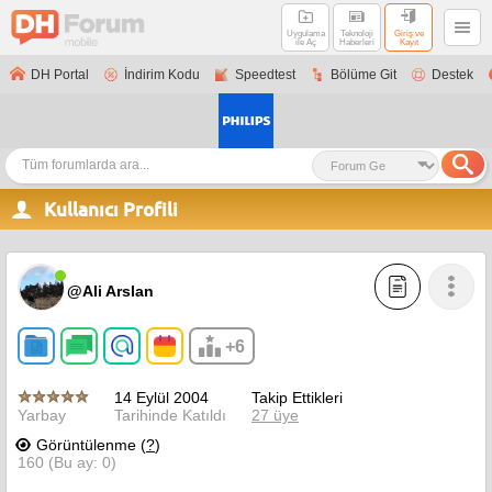
Uygulama
Teknoloji
Giriş ve
ile Aç
Haberleri
Kayıt
DH Portal
İndirim Kodu
Speedtest
Bölüme Git
Destek
Kullanıcı Profili
@Ali Arslan
+6
14 Eylül 2004
Takip Ettikleri
Yarbay
Tarihinde Katıldı
27 üye
Görüntülenme (
?
)
160 (Bu ay: 0)