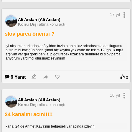
17 yıl
Ali Arslan (Ali Arslan)
Konu Dışı
altına konu açtı.
slov parca önerisi ?
iyi akşamlar arkadaşlar 8 yıldan fazla olan bi kız arkadaşımla dostlugumu
bitirdim bi kaç gün önce şimdi hiç keyfim yok evde de tekim 120gb lık mp3
arşivim var gel görki beni alıp götürecek uzaklara derinlere bi slov parca
arıyorum yardımcı olursnaız sevinirim
6 Yanıt
0
18 yıl
Ali Arslan (Ali Arslan)
Konu Dışı
altına konu açtı.
24 kanalını acın!!!!!
kanal 24 de Ahmet Kaya'nın belgeseli var acında izleyin