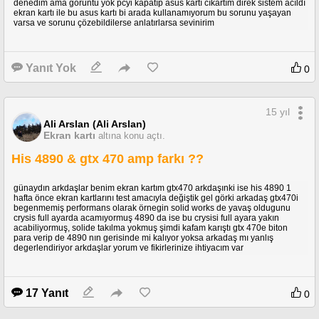
denedim ama görüntü yok pcyi kapatıp asus kartı cıkartım direk sistem acıldı
ekran kartı ile bu asus kartı bi arada kullanamıyorum bu sorunu yaşayan
varsa ve sorunu çözebildilerse anlatırlarsa sevinirim
Yanıt Yok
0
15 yıl
Ali Arslan (Ali Arslan)
Ekran kartı
altına konu açtı.
His 4890 & gtx 470 amp farkı ??
günaydın arkdaşlar benim ekran kartım gtx470 arkdaşınki ise his 4890 1
hafta önce ekran kartlarını test amacıyla değiştik gel görki arkadaş gtx470i
begenmemiş performans olarak örnegin solid works de yavaş oldugunu
crysis full ayarda acamıyormuş 4890 da ise bu crysisi full ayara yakın
acabiliyormuş, solide takılma yokmuş şimdi kafam karıştı gtx 470e biton
para verip de 4890 nın gerisinde mi kalıyor yoksa arkadaş mı yanlış
degerlendiriyor arkdaşlar yorum ve fikirlerinize ihtiyacım var
17 Yanıt
0