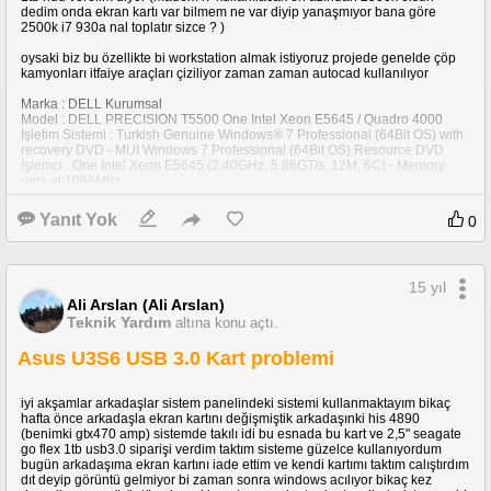
dedim onda ekran kartı var bilmem ne var diyip yanaşmıyor bana göre
2500k i7 930a nal toplatır sizce ? )
oysaki biz bu özellikte bi workstation almak istiyoruz projede genelde çöp
kamyonları itfaiye araçları çiziliyor zaman zaman autocad kullanılıyor
Marka : DELL Kurumsal
Model : DELL PRECISION T5500 One Intel Xeon E5645 / Quadro 4000
İşletim Sistemi : Turkish Genuine Windows® 7 Professional (64Bit OS) with
recovery DVD - MUI Windows 7 Professional (64Bit OS) Resource DVD
İşlemci : One Intel Xeon E5645 (2.40GHz, 5.86GT/s, 12M, 6C) - Memory
runs at 1066Mhz
Chipset : Intel 5520
Ram : 6GB DDR3 1333MHz ECC-RDIMM (3x2GB) Requires 64 Bit OS
Yanıt Yok
0
Bellek Slot Sayısı : 6 + 3 ( ikinci işlemci yükseltici kartında ek 3 slot )
Sabit Disk : 2 x 500GB Serial ATA II (7200RPM) C6 All SATA Hard
Drives,RAID 0 (Striping) for 2 Hard Drive
Ekran Kartı : 2GB GDDR5 NVIDIA Quadro 4000 - 2DP, 1DVI(1DP-DVI, 1
15 yıl
DVI-VGA adapter)Graphics Card
Optik Sürücü : 16X DVD+/-RW Drive
Ali Arslan (Ali Arslan)
Modem-Ethernet : 10/100/1000
Teknik Yardım
altına konu açtı.
Ses Kartı : Entegre 2.1 High Definition Audio, Entegre Hoparlör
Genişleme Yuvaları : 2* PCI-e x16 ),2* PCI-e x16 ,1* PCI-X 64 bit/100,1*
Asus U3S6 USB 3.0 Kart problemi
PCI 32 bit/33 Mhz
USB : 11 USB
Kart Okuyucu : VAR
iyi akşamlar arkadaşlar sistem panelindeki sistemi kullanmaktayım bikaç
Klavye-Mouse : Turkish (QWERTY) Dell Standard Quietkey USB Keyboard
hafta önce arkadaşla ekran kartını değişmiştik arkadaşınki his 4890
Black,Dell Laser Scroll USB (6 Buttons) Black Mouse,Mouse Pad
(benimki gtx470 amp) sistemde takılı idi bu esnada bu kart ve 2,5" seagate
I/O Bağlantı Noktaları : (1) seri,(1) paralel,(2) PS/2,(1) RJ-45(1) ESATA
go flex 1tb usb3.0 siparişi verdim taktım sisteme güzelce kullanıyordum
bağlantı noktası, arka panelde IEEE 1394a
bugün arkadaşıma ekran kartını iade ettim ve kendi kartımı taktım calıştırdım
Kasa Tipi : MINI TOWER
dıt deyip görüntü gelmiyor bi zaman sonra windows acılıyor bikaç kez
Garanti Süresi : 3Yr Basic Warranty - Next Business Day