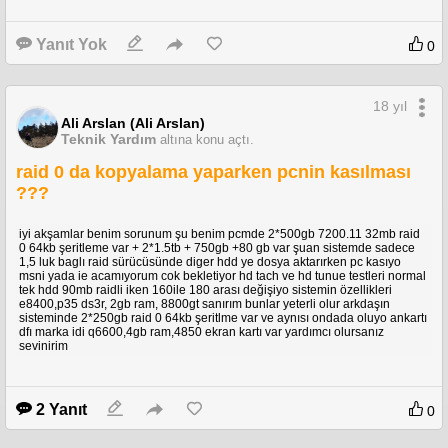
Yanıt Yok
0
18 yıl
Ali Arslan (Ali Arslan)
Teknik Yardım
altına konu açtı.
raid 0 da kopyalama yaparken pcnin kasılması
???
iyi akşamlar benim sorunum şu benim pcmde 2*500gb 7200.11 32mb raid
0 64kb şeritleme var + 2*1.5tb + 750gb +80 gb var şuan sistemde sadece
1,5 luk baglı raid sürücüsünde diger hdd ye dosya aktarırken pc kasıyo
msni yada ie acamıyorum cok bekletiyor hd tach ve hd tunue testleri normal
tek hdd 90mb raidli iken 160ile 180 arası değişiyo sistemin özellikleri
e8400,p35 ds3r, 2gb ram, 8800gt sanırım bunlar yeterli olur arkdaşın
sisteminde 2*250gb raid 0 64kb şeritlme var ve aynısı ondada oluyo ankartı
dfı marka idi q6600,4gb ram,4850 ekran kartı var yardımcı olursanız
sevinirim
2 Yanıt
0