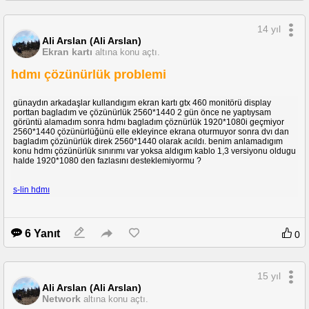
14 yıl
Ali Arslan (Ali Arslan)
Ekran kartı
altına konu açtı.
hdmı çözünürlük problemi
günaydın arkadaşlar kullandıgım ekran kartı gtx 460 monitörü display
porttan bagladım ve çözünürlük 2560*1440 2 gün önce ne yaptıysam
görüntü alamadım sonra hdmı bagladım çöznürlük 1920*1080i geçmiyor
2560*1440 çözünürlüğünü elle ekleyince ekrana oturmuyor sonra dvı dan
bagladım çözünürlük direk 2560*1440 olarak acıldı. benim anlamadıgım
konu hdmı çözünürlük sınırımı var yoksa aldıgım kablo 1,3 versiyonu oldugu
halde 1920*1080 den fazlasını desteklemiyormu ?
s-lin hdmı
6 Yanıt
0
15 yıl
Ali Arslan (Ali Arslan)
Network
altına konu açtı.