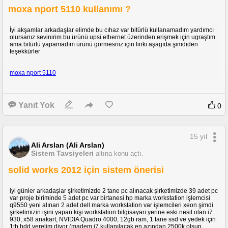
moxa nport 5110 kullanımı ?
İyi akşamlar arkadaşlar elimde bu cıhaz var bitürlü kullanamadım yardımcı
olursanız sevinirim bu ürünü upsi ethernet üzerinden erişmek için ugraştım
ama bitürlü yapamadım ürünü görmesniz için linki aşagıda şimdiden
teşekkürler
moxa nport 5110
Yanıt Yok
0
15 yıl
Ali Arslan (Ali Arslan)
Sistem Tavsiyeleri
altına konu açtı.
solid works 2012 için sistem önerisi
iyi günler arkadaşlar şirketimizde 2 tane pc alınacak şirketimizde 39 adet pc
var proje biriminde 5 adet pc var birtanesi hp marka workstation işlemcisi
q9550 yeni alınan 2 adet dell marka workstation var işlemcileri xeon şimdi
şirketimizin işini yapan kişi workstation bilgisayarı yerine eski nesil olan i7
930, x58 anakart, NVIDIA Quadro 4000, 12gb ram, 1 tane ssd ve yedek için
1tb hdd verelim diyor (madem i7 kullanılacak en azından 2500k olsun