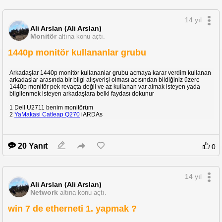
14 yıl
Ali Arslan (Ali Arslan)
Monitör
altına konu açtı.
1440p monitör kullananlar grubu
Arkadaşlar 1440p monitör kullananlar grubu acmaya karar verdim kullanan
arkadaşlar arasında bir bilgi alışverişi olması acısından bildiğiniz üzere
1440p monitör pek revaçta değil ve az kullanan var almak isteyen yada
bilgilenmek isteyen arkadaşlara belki faydası dokunur
1 Dell U2711 benim monitörüm
2
YaMakasi Catleap Q270
iARDAs
20 Yanıt
0
14 yıl
Ali Arslan (Ali Arslan)
Network
altına konu açtı.
win 7 de etherneti 1. yapmak ?