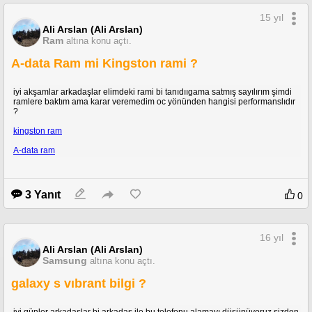
15 yıl
Ali Arslan (Ali Arslan)
Ram
altına konu açtı.
A-data Ram mi Kingston rami ?
iyi akşamlar arkadaşlar elimdeki rami bi tanıdııgama satmış sayılırım şimdi
ramlere baktım ama karar veremedim oc yönünden hangisi performanslıdır
?
kingston ram
A-data ram
3 Yanıt
0
16 yıl
Ali Arslan (Ali Arslan)
Samsung
altına konu açtı.
galaxy s vıbrant bilgi ?
iyi günler arkadaşlar bi arkadaş ile bu telefonu alamayı düşünüyoruz sizden