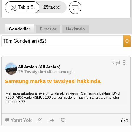
29
Takip Et
takipçi
Gönderiler
Fırsatlar
Hakkında
8 yıl
Ali Arslan (Ali Arslan)
TV Tavsiyeleri
altına konu açtı.
Samsung marka tv tavsiyesi hakkında.
Merhaba arkadaşlar eve bir tv almak istiyorum. Samsunga baktım 43NU
7100-7400 yada 43MU7100 var bu modeller nasıl ? Bana yardımcı olur
musunuz ??
Yanıt Yok
0