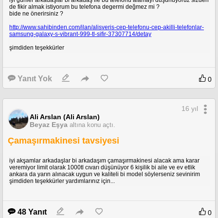
de fikir almak istiyorum bu telefona degermi değmez mi ?
bide ne önerirsiniz ?
http://www.sahibinden.com/ilan/alisveris-cep-telefonu-cep-akilli-telefonlar-
samsung-galaxy-s-vibrant-999-tl-sifir-37307714/detay
şimdiden teşekkürler
Yanıt Yok
0
16 yıl
Ali Arslan (Ali Arslan)
Beyaz Eşya
altına konu açtı.
Çamaşırmakinesi tavsiyesi
iyi akşamlar arkadaşlar bi arkadaşım çamaşırmakinesi alacak ama karar
veremiyor limit olarak 1000tl cıvarı düşünüyor 6 kişilik bi aile ve ev etlik
ankara da yarın alınacak uygun ve kaliteli bi model söylerseniz sevinirim
şimdiden teşekkürler yardımlarınız için...
48 Yanıt
0