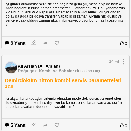
iyi günler arkadaşlar belki sizinde başınıza gelmiştir, mesela xp de hem wi-
fiden baglantı kurulsa hemde ethernetten 1. ethernet 2. wi-fi oluyor ama win
7 de bunun tersi wi-fi kapalıysa ethernet acıkca wi-fi birincil oluyor ondan
dolayıda ağda bir dosya transferi yapabıldıgı zaman wi-finin hızı düşük ve
vericiye uzak olduğu zaman aktarım bir eziyet oluyor bunu nasıl çözebiliriz
?
6 Yanıt
0
14 yıl
Ali Arslan (Ali Arslan)
Doğalgaz, Kombi ve Sobalar
altına konu açtı.
Demirdöküm nitron kombi servis parametreleri
acil
İyi akşamlar arkadaşlar farkında olmadan mode deki servis paremetreleri
ile oynadım şuan kombi calışmıyor bu kombiden kullanan varsa acaba 15
adet olan ayarların degerlerini yazabilirmi ?
5 Yanıt
0