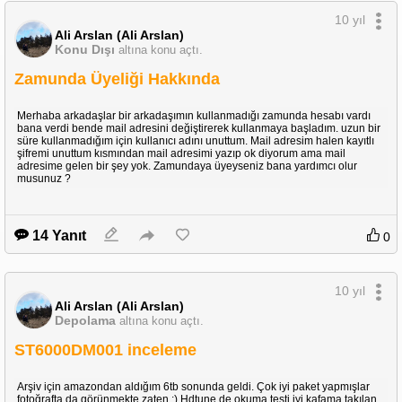
10 yıl
Ali Arslan (Ali Arslan)
Konu Dışı
altına konu açtı.
Zamunda Üyeliği Hakkında
Merhaba arkadaşlar bir arkadaşımın kullanmadığı zamunda hesabı vardı
bana verdi bende mail adresini değiştirerek kullanmaya başladım. uzun bir
süre kullanmadığım için kullanıcı adını unuttum. Mail adresim halen kayıtlı
şifremi unuttum kısmından mail adresimi yazıp ok diyorum ama mail
adresime gelen bir şey yok. Zamundaya üyeyseniz bana yardımcı olur
musunuz ?
14 Yanıt
0
10 yıl
Ali Arslan (Ali Arslan)
Depolama
altına konu açtı.
ST6000DM001 inceleme
Arşiv için amazondan aldığım 6tb sonunda geldi. Çok iyi paket yapmışlar
fotoğrafta da görünmekte zaten :) Hdtune de okuma testi iyi kafama takılan