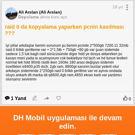
18 yıl
Ali Arslan (Ali Arslan)
Depolama
altına konu açtı.
raid 0 da kopyalama yaparken pcnin kasılması
???
iyi yıllar arkdaşlar benim sorunum şu benim pcmde 2*500gb 7200.11 32mb
raid 0 64kb şeritleme var + 2*1.5tb + 750gb +80 gb var şuan sistemde
sadece 1,5 luk baglı raid sürücüsünde diger hdd ye dosya aktarırken pc
kasıyo msni yada ie acamıyorum cok bekletiyor hd tach ve hd tunue testleri
normal tek hdd 90mb raidli iken 160ile 180 arası değişiyo sistemin
özellikleri e8400,p35 ds3r, 2gb ram, 8800gt sanırım bunlar yeterli olur
arkdaşın sisteminde 2*250gb raid 0 64kb şeritlme var ve aynısı ondada
oluyo ankartı dfı marka idi q6600,4gb ram,4850 ekran kartı var yardımcı
olursanız sevinirim
1 Yanıt
0
DH Mobil uygulaması ile devam
edin.