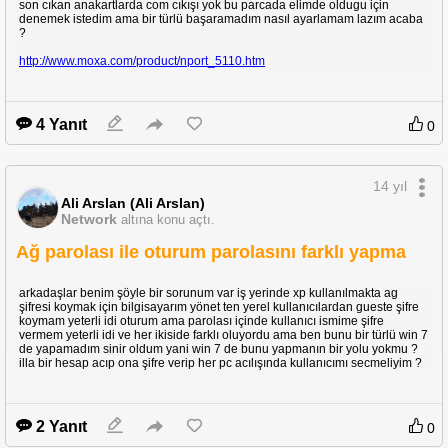
son cıkan anakartlarda com cıkışı yok bu parcada elimde oldugu için
denemek istedim ama bir türlü başaramadım nasıl ayarlamam lazım acaba
?
http://www.moxa.com/product/nport_5110.htm
4 Yanıt
0
14 yıl
Ali Arslan (Ali Arslan)
Network
altına konu açtı.
Ağ parolası ile oturum parolasını farklı yapma
arkadaşlar benim şöyle bir sorunum var iş yerinde xp kullanılmakta ag
şifresi koymak için bilgisayarım yönet ten yerel kullanıcılardan gueste şifre
koymam yeterli idi oturum ama parolası içinde kullanıcı ismime şifre
vermem yeterli idi ve her ikiside farklı oluyordu ama ben bunu bir türlü win 7
de yapamadım sinir oldum yani win 7 de bunu yapmanın bir yolu yokmu ?
illa bir hesap acıp ona şifre verip her pc acılışında kullanıcımı secmeliyim ?
2 Yanıt
0